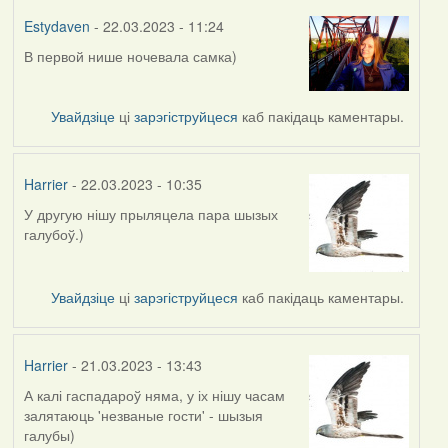
Estydaven
- 22.03.2023 - 11:24
В первой нише ночевала самка)
Увайдзіце
ці
зарэгіструйцеся
каб пакідаць каментары.
Harrier
- 22.03.2023 - 10:35
У другую нішу прыляцела пара шызых
галубоў.)
Увайдзіце
ці
зарэгіструйцеся
каб пакідаць каментары.
Harrier
- 21.03.2023 - 13:43
А калі гаспадароў няма, у іх нішу часам
залятаюць 'незваные гости' - шызыя
галубы)