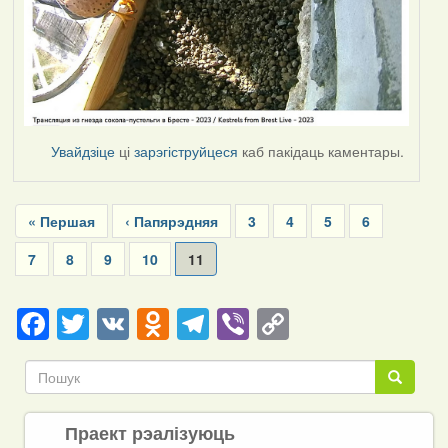
Увайдзіце
ці
зарэгіструйцеся
каб пакідаць каментары.
Pagination
First
« Першая
Previous
‹ Папярэдняя
Page
3
Page
4
Page
5
Page
6
page
page
Page
7
Page
8
Page
9
Page
10
Current
11
page
Facebook
Twitter
VK
Odnoklassniki
Telegram
Viber
Copy
Link
Пошук
Пошук
Праект рэалізуюць