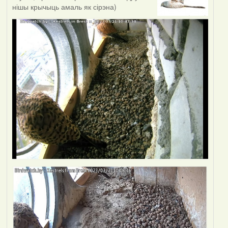
нішы крычыць амаль як сірэна)