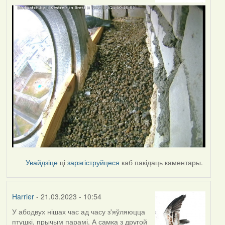
Увайдзіце
ці
зарэгіструйцеся
каб пакідаць каментары.
Harrier
- 21.03.2023 - 10:54
У абодвух нішах час ад часу з'яўляюцца
птушкі, прычым парамі. А самка з другой