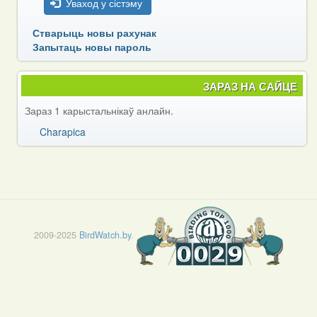
Уваход у сістэму
Стварыць новы рахунак
Запытаць новы пароль
ЗАРАЗ НА САЙЦЕ
Зараз 1 карыстальнікаў анлайн.
Charapica
2009-2025
BirdWatch.by
.