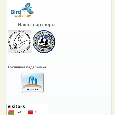
Нашы партнёры
Тэхнічная падтрымка