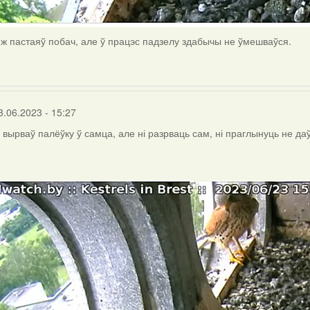
 пастаяў побач, але ў працэс падзелу здабычы не ўмешваўся.
3.06.2023 - 15:27
вырваў палёўку ў самца, але ні разрваць сам, ні праглынуць не даў 