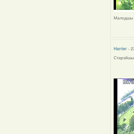
Малодшы ж
Harrier
- 2
Старэйшы 