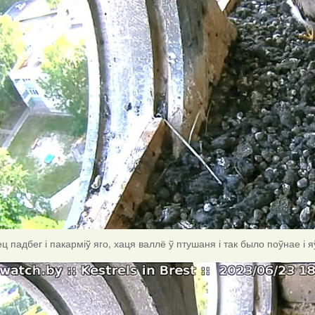
ц падбег і пакарміў яго, хаця валлё ў птушаня і так было поўнае і 