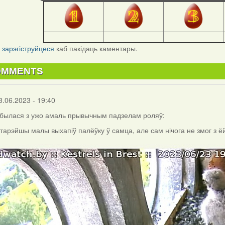
і
зарэгіструйцеся
каб пакідаць каментары.
OMMENTS
3.06.2023 - 19:40
былася з ужо амаль прывычным падзелам роляў:
старэйшы малы выхапіў палёўку ў самца, але сам нічога не змог з ёй