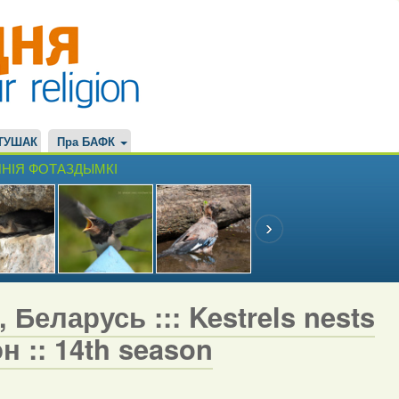
ТУШАК
Пра БАФК
НІЯ ФОТАЗДЫМКІ
 Беларусь ::: Kestrels nests
н :: 14th season