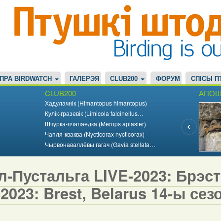
ПРА BIRDWATCH
ГАЛЕРЭЯ
CLUB200
ФОРУМ
СПІСЫ П
CLUB200
АПОШ
Хадулачнік (Himantopus himantopus)
Кулік-гразевік (Limicola falcinellus…
Шчурка-пчалаедка (Merops apiaster)
Чапля-кваква (Nycticorax nycticorax)
Чырвонаваллёвы гагач (Gavia stellata…
-Пустальга LIVE-2023: Брэст,
2023: Brest, Belarus 14-ы сезо