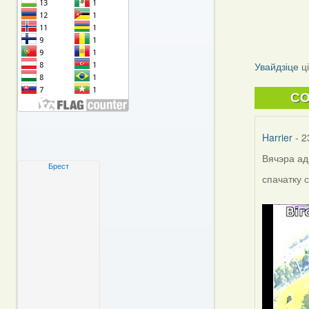
Увайдзіце
ц
C
Harrier
- 2
Вячэра ад
Брест
спачатку 