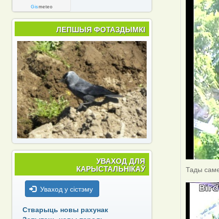
Gis
meteo
ЛЕПШЫЯ ФОТАЗДЫМКІ
УВАХОД ДЛЯ
КАРЫСТАЛЬНІКАЎ
Тады саме
Уваход у сістэму
Стварыць новы рахунак
Запытаць новы пароль