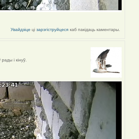
Увайдзіце
ці
зарэгіструйцеся
каб пакідаць каментары.
рады і кінуў.