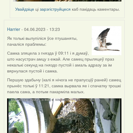
Увайдзіце
ці
зарэгіструйцеся
каб пакідаць каментары.
Harrier
- 04.06.2023 - 13:23
Як толькі вылупіліся ўсе птушаняты,
пачаліся праблемы:
Самка зляцела з гнязда ў 09:11 і я думаў,
што насустрач амцу з ежай. Але самец прыляцеў праз
некалькі секунд на гняздо пустой і амаль адразу за ім
вярнулася пустой і самка.
Першую здабычу (калі я нічога не прапусціў раней) самец
прынёс толькі ў 11:21, самка вырвала яе і спачатку трошкі
паела сама, а потым пакарміла малых.