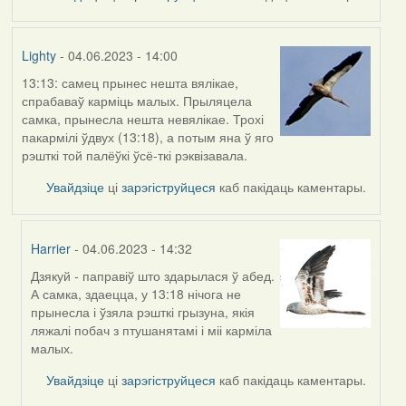
Lighty
- 04.06.2023 - 14:00
13:13: самец прынес нешта вялікае,
спрабаваў карміць малых. Прыляцела
самка, прынесла нешта невялікае. Трохі
пакармілі ўдвух (13:18), а потым яна ў яго
рэшткі той палёўкі ўсё-ткі рэквізавала.
Увайдзіце
ці
зарэгіструйцеся
каб пакідаць каментары.
Harrier
- 04.06.2023 - 14:32
Дзякуй - паправіў што здарылася ў абед.
In
А самка, здаецца, у 13:18 нічога не
reply
прынесла і ўзяла рэшткі грызуна, якія
to
ляжалі побач з птушанятамі і міі карміла
by
малых.
Lighty
Увайдзіце
ці
зарэгіструйцеся
каб пакідаць каментары.