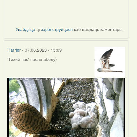
Увайдзіце
ці
зарэгіструйцеся
каб пакідаць каментары.
Harrier
- 07.06.2023 - 15:09
'Тихий час' пасля абеду)