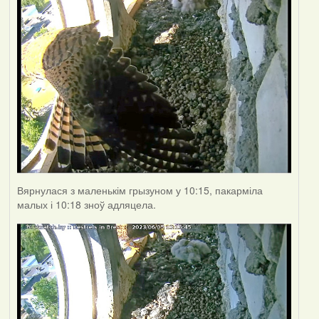
Вярнулася з маленькім грызуном у 10:15, пакарміла
малых і 10:18 зноў адляцела.