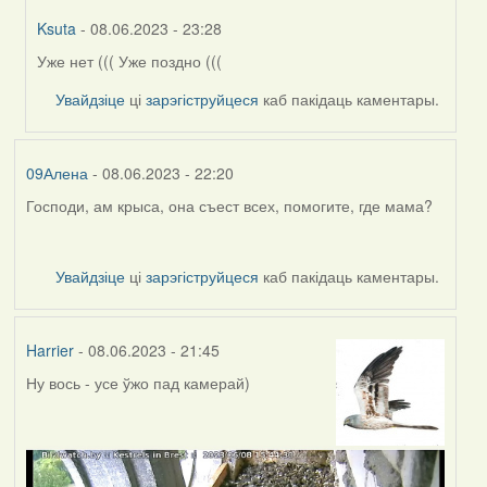
Ksuta
- 08.06.2023 - 23:28
Уже нет ((( Уже поздно (((
In
reply
Увайдзіце
ці
зарэгіструйцеся
каб пакідаць каментары.
to
by
09Алена
09Алена
- 08.06.2023 - 22:20
Господи, ам крыса, она съест всех, помогите, где мама?
Увайдзіце
ці
зарэгіструйцеся
каб пакідаць каментары.
Harrier
- 08.06.2023 - 21:45
Ну вось - усе ўжо пад камерай)