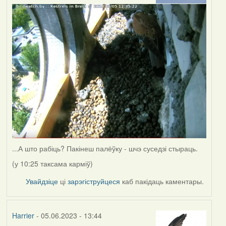
...А што рабіць? Пакінеш палёўку - шчэ суседзі стыраць.
(у 10:25 таксама карміў)
Увайдзіце
ці
зарэгіструйцеся
каб пакідаць каментары.
Harrier
- 05.06.2023 - 13:44