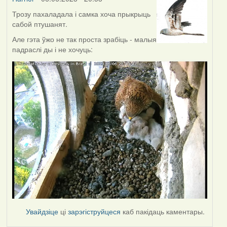
Трозу пахаладала і самка хоча прыкрыць
сабой птушанят.
Але гэта ўжо не так проста зрабіць - малыя
падраслі ды і не хочуць:
Увайдзіце
ці
зарэгіструйцеся
каб пакідаць каментары.