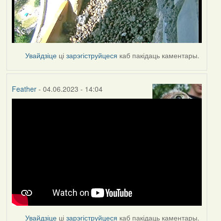
Увайдзіце
ці
зарэгіструйцеся
каб пакідаць каментары.
Feather
- 04.06.2023 - 14:04
Увайдзіце
ці
зарэгіструйцеся
каб пакідаць каментары.