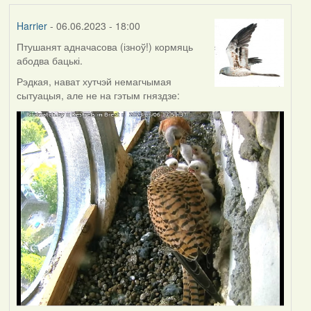
Harrier
- 06.06.2023 - 18:00
Птушанят адначасова (ізноў!) кормяць
абодва бацькі.
Рэдкая, нават хутчэй немагчымая
сытуацыя, але не на гэтым гняздзе: