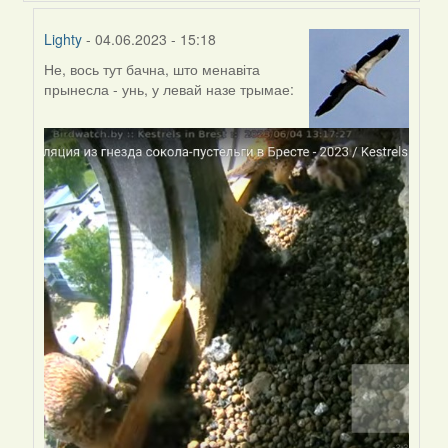
Lighty
- 04.06.2023 - 15:18
Не, вось тут бачна, што менавіта
In
прынесла - унь, у левай назе трымае:
reply
to
by
Harrier