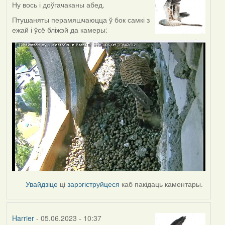
Ну вось і доўгачаканы абед.
Птушаняты перамяшчаюцца ў бок самкі з
ежай і ўсё бліжэй да камеры:
Увайдзіце
ці
зарэгіструйцеся
каб пакідаць каментары.
Harrier
- 05.06.2023 - 10:37