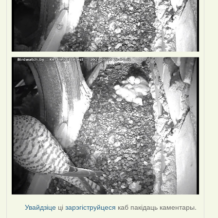
Увайдзіце
ці
зарэгіструйцеся
каб пакідаць каментары.