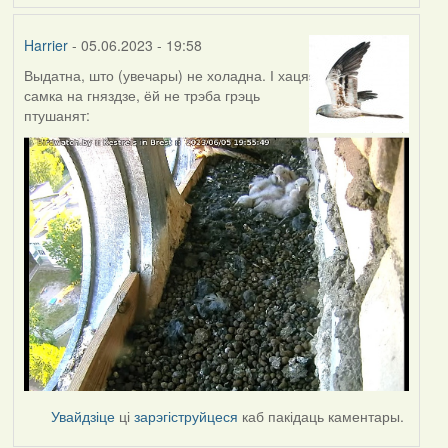
Harrier
- 05.06.2023 - 19:58
Выдатна, што (увечары) не холадна. І хаця
самка на гняздзе, ёй не трэба грэць
птушанят:
Увайдзіце
ці
зарэгіструйцеся
каб пакідаць каментары.