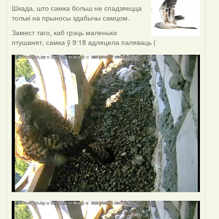
Шкада, што самка больш не спадзяецца
толькі на прыносы здабычы самцом.
Замест таго, каб грэць маленькіх
птушанят, самка ў 9:18 адляцела паляваць (