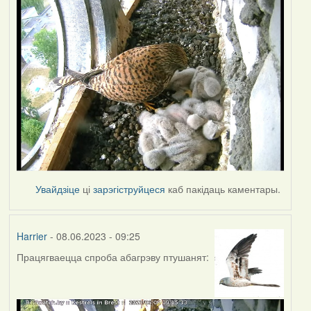
Увайдзіце
ці
зарэгіструйцеся
каб пакідаць каментары.
Harrier
- 08.06.2023 - 09:25
Працягваецца спроба абагрэву птушанят: