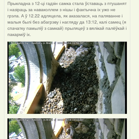
Прыкладна з 12-ці гадзін самка стала ўставаць з птушанят
і назіраць за наваколлем з нішы і фактычна іх ужо не
грэла. А ў 12.22 адляцела, як аказалася, на паляванне і
малыя былі без абагрэву і нагляду да 13:12, калі самец (я
спачатку памыліў з самкай) прыляцеў з вялікай палёўкай і
пакарміў іх.