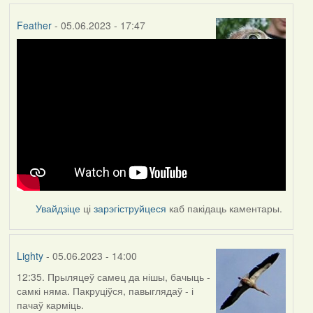
Feather
- 05.06.2023 - 17:47
Увайдзіце
ці
зарэгіструйцеся
каб пакідаць каментары.
Lighty
- 05.06.2023 - 14:00
12:35. Прыляцеў самец да нішы, бачыць -
самкі няма. Пакруціўся, павыглядаў - і
пачаў карміць.