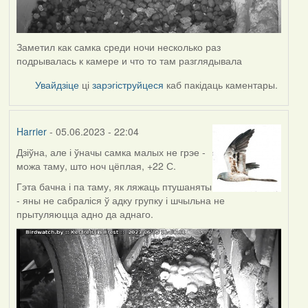
Заметил как самка среди ночи несколько раз
подрывалась к камере и что то там разглядывала
Увайдзіце
ці
зарэгіструйцеся
каб пакідаць каментары.
Harrier
- 05.06.2023 - 22:04
Дзіўна, але і ўначы самка малых не грэе -
можа таму, што ноч цёплая, +22 С.
Гэта бачна і па таму, як ляжаць птушаняты
- яны не сабраліся ў адку групку і шчыльна не
прытуляюцца адно да аднаго.