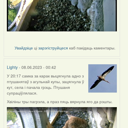
Увайдзіце
ці
зарэгіструйцеся
каб пакідаць каментары.
Lighty
- 08.06.2023 - 00:42
У 20:17 самка за карак выцягнула адно з
птушанятаў з агульнай купы, зацягнула ў
кут, села і пачала грэць. Птушаня
супраціўлялася.
Хвіліны тры пагрэла, а праз пяць вярнула яго да рэшты.