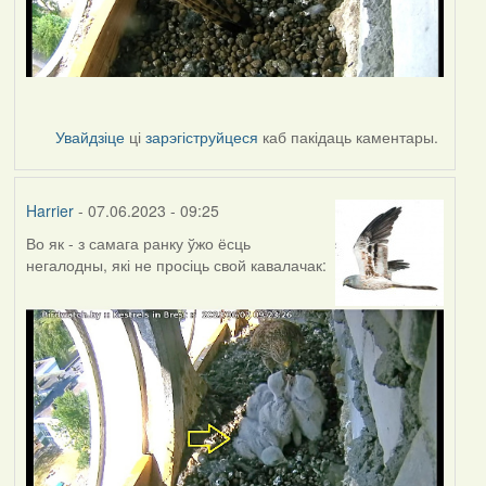
Увайдзіце
ці
зарэгіструйцеся
каб пакідаць каментары.
Harrier
- 07.06.2023 - 09:25
Во як - з самага ранку ўжо ёсць
негалодны, які не просіць свой кавалачак: