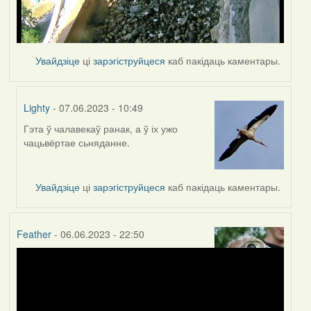
Увайдзіце
ці
зарэгіструйцеся
каб пакідаць каментары.
Lighty
- 07.06.2023 - 10:49
Гэта ў чалавекаў ранак, а ў іх ужо
In
чацьвёртае сьняданне.
reply
to
by
Увайдзіце
ці
зарэгіструйцеся
каб пакідаць каментары.
Harrier
Feather
- 06.06.2023 - 22:50