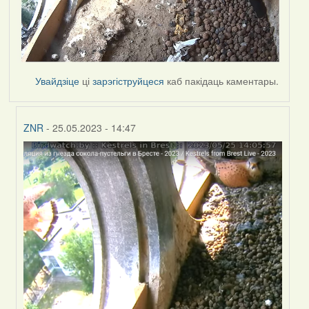
Увайдзіце
ці
зарэгіструйцеся
каб пакідаць каментары.
ZNR
- 25.05.2023 - 14:47
In
reply
to
by
Harrier