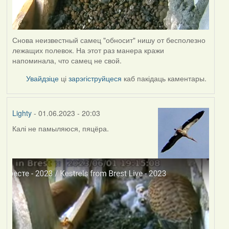
Снова неизвестный самец "обносит" нишу от бесполезно
лежащих полевок. На этот раз манера кражи
напоминала, что самец не свой.
Увайдзіце
ці
зарэгіструйцеся
каб пакідаць каментары.
Lighty
- 01.06.2023 - 20:03
Калі не памыляюся, пяцёра.