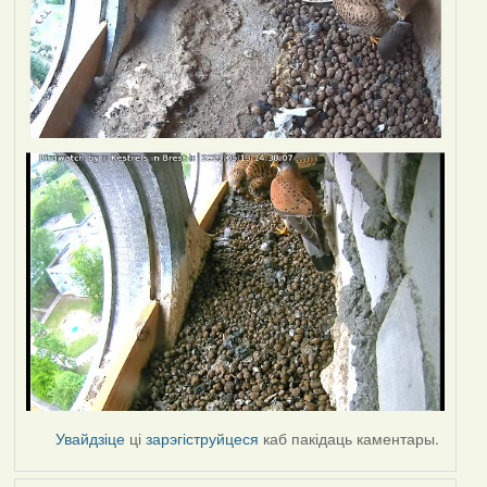
Увайдзіце
ці
зарэгіструйцеся
каб пакідаць каментары.