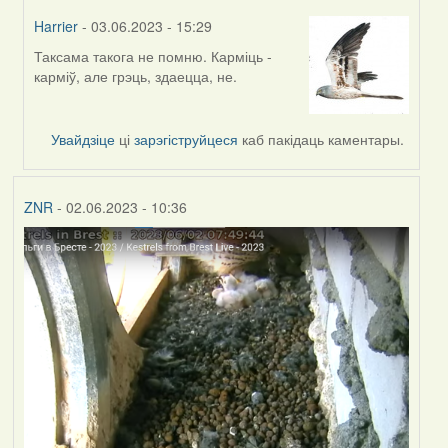
Harrier
- 03.06.2023 - 15:29
Таксама такога не помню. Карміць -
In
карміў, але грэць, здаецца, не.
reply
to
by
Увайдзіце
ці
зарэгіструйцеся
каб пакідаць каментары.
ZNR
ZNR
- 02.06.2023 - 10:36