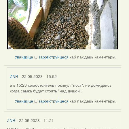
Увайдзіце
ці
зарэгіструйцеся
каб пакідаць каментары.
ZNR
- 22.05.2023 - 15:52
а в 15:23 самостоятель покинул "пост", не дожидаясь
In
когда самка будет стоять "над душой".
reply
to
Увайдзіце
ці
зарэгіструйцеся
каб пакідаць каментары.
by
Harrier
ZNR
- 22.05.2023 - 11:21