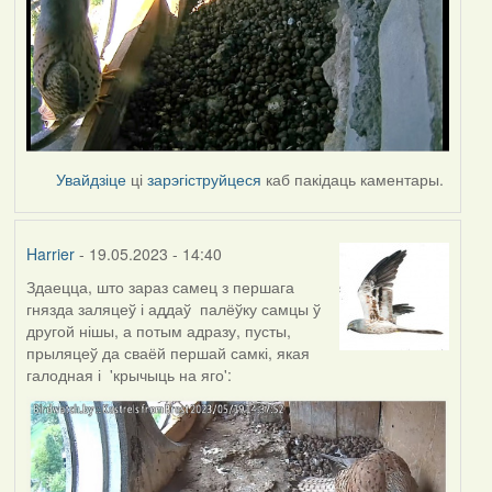
Увайдзіце
ці
зарэгіструйцеся
каб пакідаць каментары.
Harrier
- 19.05.2023 - 14:40
Здаецца, што зараз самец з першага
гнязда заляцеў і аддаў палёўку самцы ў
другой нішы, а потым адразу, пусты,
прыляцеў да сваёй першай самкі, якая
галодная і 'крычыць на яго':