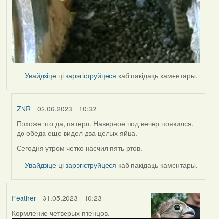
Увайдзіце
ці
зарэгіструйцеся
каб пакідаць каментары.
ZNR
- 02.06.2023 - 10:32
Похоже что да, пятеро. Наверное под вечер появился,
In
до обеда еще видел два целых яйца.
reply
to
Сегодня утром четко насчил пять ртов.
by
Увайдзіце
ці
зарэгіструйцеся
каб пакідаць каментары.
Lighty
Feather
- 31.05.2023 - 10:23
Кормление четверых птенцов.