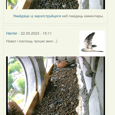
Увайдзіце
ці
зарэгіструйцеся
каб пакідаць каментары.
Harrier
- 22.05.2023 - 15:11
Нават і паспаць трошкі змог...)