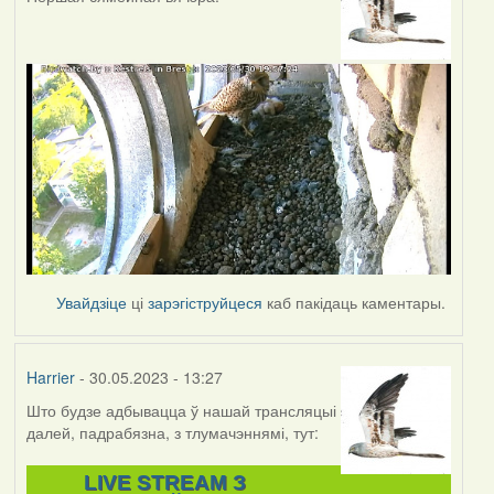
Увайдзіце
ці
зарэгіструйцеся
каб пакідаць каментары.
Harrier
- 30.05.2023 - 13:27
Што будзе адбывацца ў нашай трансляцыі
далей, падрабязна, з тлумачэннямі, тут:
LIVE STREAM З