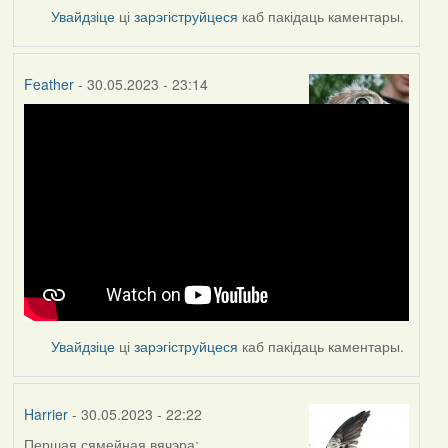
Увайдзіце
ці
зарэгіструйцеся
каб пакідаць каментары.
Feather
- 30.05.2023 - 23:14
Увайдзіце
ці
зарэгіструйцеся
каб пакідаць каментары.
Harrier
- 30.05.2023 - 22:22
Першая сямейная вячэра: