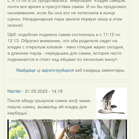
С 9:15 по 9:52 продолжалась "инкубация" кладки самцом,
почти все время в присутствии самки. И он бы продолжал
насиживание, если бы она его не потеснила в конце
сцены. Неординарная пара заняла первую нишу в этом
сезоне)
Upd: подобная подмена самки состоялась и с 11:12 по
12:13. Обратил внимание, что оба родителя сидят на
кладке с открытым клювом - явно птицам жарко сегодня,
а длинная пауза - передышка для самки, которая часто
поднимается и стоит над яйцами по несколько минут.
Увайдзіце
ці
зарэгіструйцеся
каб пакідаць каментары.
Harrier
- 21.05.2023 - 14:18
Пасля абеду грызуном самка зноў чакае,
пакуль самец вызваліць ёй кладку для
інкубацыі: