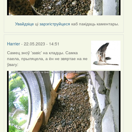
Увайдзіце
ці
зарэгіструйцеся
каб пакідаць каментары.
Harrier
- 22.05.2023 - 14:51
Самец зноў 'завіс' на кладцы. Самка
паела, прыляцела, а ён не звяртае на яе
ўвагу: