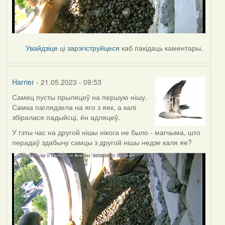
Увайдзіце
ці
зарэгіструйцеся
каб пакідаць каментары.
Harrier
- 21.05.2023 - 09:53
Самец пусты прыляцеў на першую нішу.
Самка паглядзела на яго з яек, а калі
збіралася падыйсці, ён адляцеў.
У гэты час на другой нішы нікога не было - магчыма, што
перадаў здабычу самцы з другой нішы недзе каля яе?