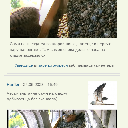
Сами не гнездятся во второй нише, так еще и первую
пару напрягают. Там самец снова дольше часа на
кладке задержался
Увайдзіце
ці
зарэгіструйцеся
каб пакідаць каментары.
Harrier
- 24.05.2023 - 15:49
Чвсам вяртанне самкі на кладку
адбываецца без скандала)