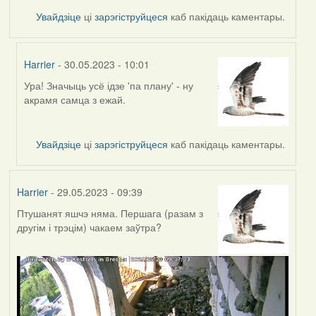
Увайдзіце
ці
зарэгіструйцеся
каб пакідаць каментары.
Harrier
- 30.05.2023 - 10:01
Ура! Значыць усё ідзе 'па плану' - ну
In
акрамя самца з ежай.
reply
to
by
Увайдзіце
ці
зарэгіструйцеся
каб пакідаць каментары.
ZNR
Harrier
- 29.05.2023 - 09:39
Птушанят яшчэ няма. Першага (разам з
другім і трэцім) чакаем заўтра?