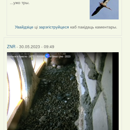
...ужо тры.
In
reply
to
by
Увайдзіце
ці
зарэгіструйцеся
каб пакідаць каментары.
Feather
ZNR
- 30.05.2023 - 09:49