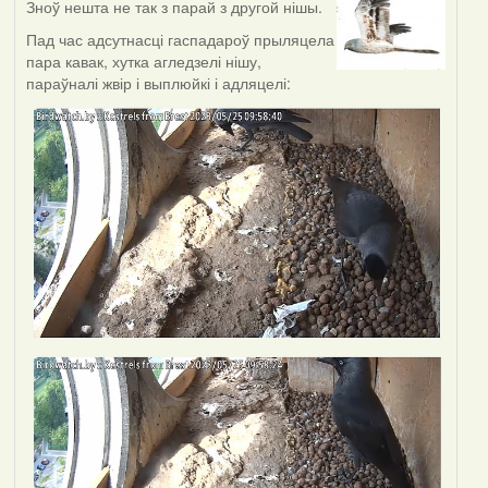
Зноў нешта не так з парай з другой нішы.
Пад час адсутнасці гаспадароў прыляцела
пара кавак, хутка агледзелі нішу,
параўналі жвір і выплюйкі і адляцелі: