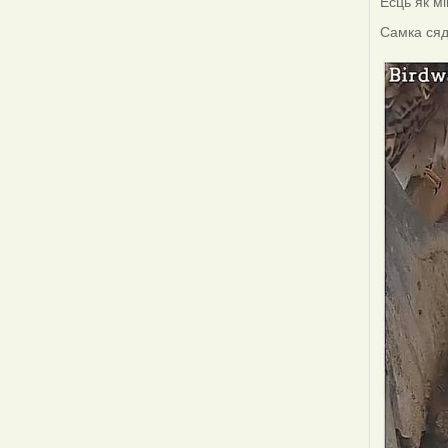
Ёсць як мі
Самка сядз