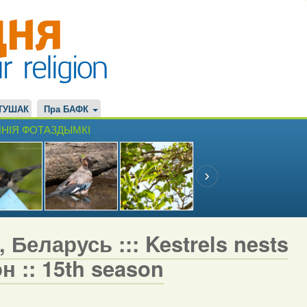
ТУШАК
Пра БАФК
НІЯ ФОТАЗДЫМКІ
 Беларусь ::: Kestrels nests
н :: 15th season