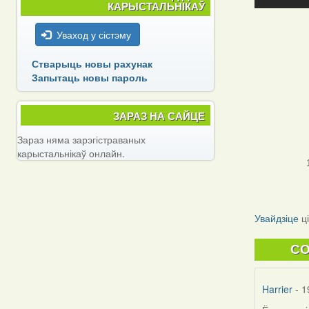
КАРЫСТАЛЬНІКАЎ
Уваход у сістэму
Стварыць новы рахунак
Запытаць новы пароль
ЗАРАЗ НА САЙЦЕ
Зараз няма зарэгістраваных
карыстальнікаў онлайн.
Увайдзіце
ц
C
Harrier
- 1