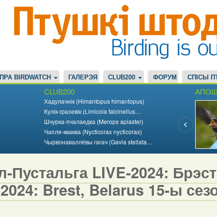
ПРА BIRDWATCH
ГАЛЕРЭЯ
CLUB200
ФОРУМ
СПІСЫ П
CLUB200
АПОШ
Хадулачнік (Himantopus himantopus)
Кулік-гразевік (Limicola falcinellus…
Шчурка-пчалаедка (Merops apiaster)
Чапля-кваква (Nycticorax nycticorax)
Чырвонаваллёвы гагач (Gavia stellata…
-Пустальга LIVE-2024: Брэст,
2024: Brest, Belarus 15-ы сезо