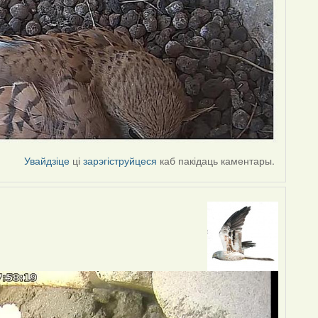
Увайдзіце
ці
зарэгіструйцеся
каб пакідаць каментары.