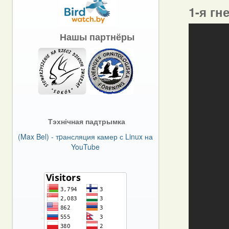
1-я гн
Нашы партнёры
Тэхнічная падтрымка
(Max Bel) - тpансляция камер с Linux на
YouTube