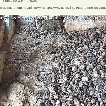
н 1 яйка на 2-м гняздзе.
іць там апошнія дні, таму не зразумела, калі дакладна яно адкладзен