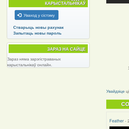
КАРЫСТАЛЬНІКАЎ
Уваход у сістэму
Стварыць новы рахунак
Запытаць новы пароль
ЗАРАЗ НА САЙЦЕ
Зараз няма зарэгістраваных
карыстальнікаў онлайн.
Увайдзіце
ц
C
Feather
- 