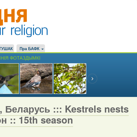
ТУШАК
Пра БАФК
НІЯ ФОТАЗДЫМКІ
 Беларусь ::: Kestrels nests
н :: 15th season