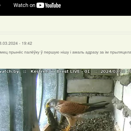
8.03.2024 - 19:42
амец прынёс палёўку ў першую нішу і амаль адразу за ім прыляцела