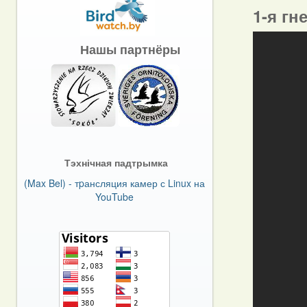
1-я гн
Нашы партнёры
Тэхнічная падтрымка
(Max Bel) - тpансляция камер с Linux на
YouTube