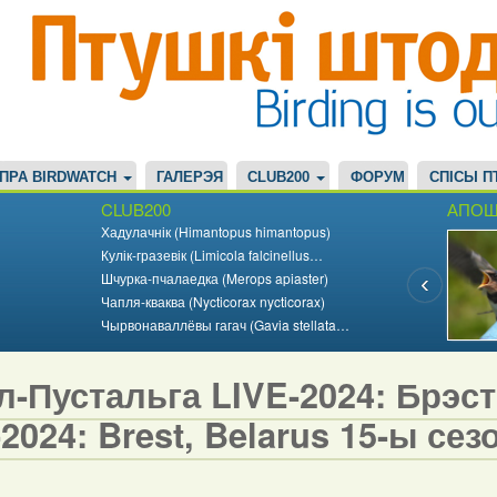
ПРА BIRDWATCH
ГАЛЕРЭЯ
CLUB200
ФОРУМ
СПІСЫ П
CLUB200
АПОШ
Хадулачнік (Himantopus himantopus)
Кулік-гразевік (Limicola falcinellus…
Шчурка-пчалаедка (Merops apiaster)
Чапля-кваква (Nycticorax nycticorax)
Чырвонаваллёвы гагач (Gavia stellata…
-Пустальга LIVE-2024: Брэст,
2024: Brest, Belarus 15-ы сезо