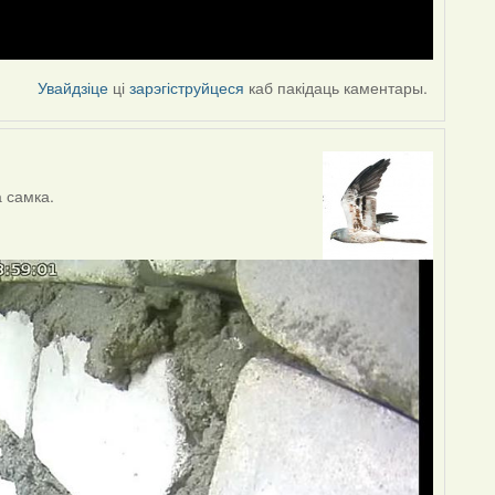
Увайдзіце
ці
зарэгіструйцеся
каб пакідаць каментары.
 самка.