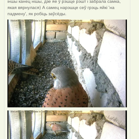
іншы канец нішы, дзе яе ў рэшце рэшт і забрала самка,
якая вярнулася) А самец нарэшце сеў грэць яйкі 'на
падмену', як робіць заўсёды.