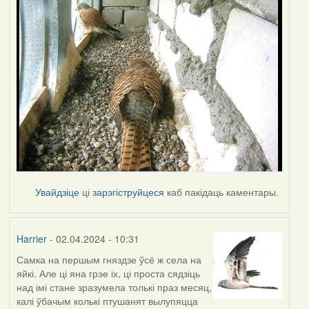
Увайдзіце
ці
зарэгіструйцеся
каб пакідаць каментары.
Harrier
- 02.04.2024 - 10:31
Самка на першым гняздзе ўсё ж села на
яйкі. Але ці яна грэе іх, ці проста сядзіць
над імі стане зразумела толькі праз месяц,
калі ўбачым колькі птушанят вылупяцца