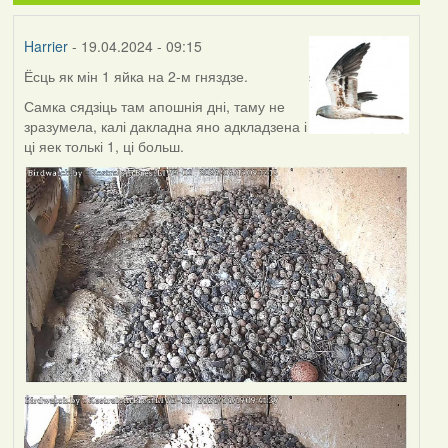
Harrier
- 19.04.2024 - 09:15
Ёсць як мін 1 яйка на 2-м гняздзе.
Самка сядзіць там апошнія дні, таму не
зразумела, калі дакладна яно адкладзена і
ці яек толькі 1, ці больш.