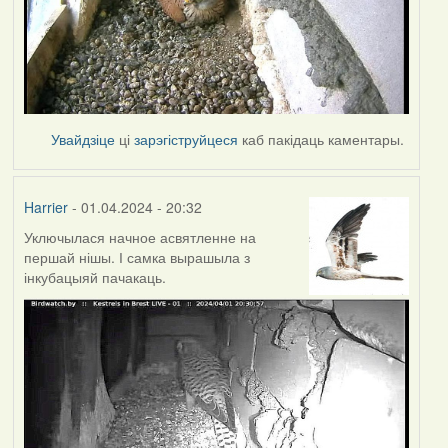
Увайдзіце
ці
зарэгіструйцеся
каб пакідаць каментары.
Harrier
- 01.04.2024 - 20:32
Уключылася начное асвятленне на
першай нішы. І самка вырашыла з
інкубацыяй пачакаць.