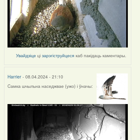
Увайдзіце
ці
зарэгіструйцеся
каб пакідаць каментары.
Harrier
- 08.04.2024 - 21:10
Cамка шчыльна наседжвае (ужо) і ўначы: