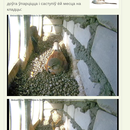
доўга ўпарціцца і саступіў ёй месца на
кладцы: