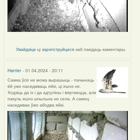
Увайдзіце
ці
зарэгіструйцеся
каб пакідаць каментары.
Harrier
- 01.04.2024 - 20:11
Самка ўсё не можа вырашыць - пачынаць
ёй ужо наседжваць яйкі, ці яшчэ не.
Ходзіць да іх і да адтуліны і вяртаецца, але
пакуль яшчэ шчыльна не села. А самец
наседжвае ўжо абодва яйкі.