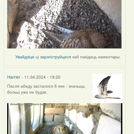
Увайдзіце
ці
зарэгіструйцеся
каб пакідаць каментары.
Harrier
- 11.04.2024 - 19:20
Пасля абеду засталося 6 яек - значыць,
больш ужо не будзе.