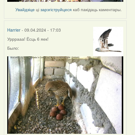
Увайдзіце
ці
зарэгіструйцеся
каб пакідаць каментары.
Harrier
- 09.04.2024 - 17:03
Урррааа! Ёсць 6 яек!
Было: