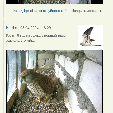
Увайдзіце
ці
зарэгіструйцеся
каб пакідаць каментары.
Harrier
- 03.04.2024 - 18:29
Каля 18 гадзін самка з першай нішы
адклала 3-е яйка!