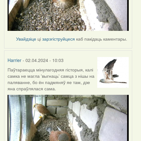
Увайдзіце
ці
зарэгіструйцеся
каб пакідаць каментары.
Harrier
- 02.04.2024 - 10:03
Паўтараецца мінулагодняя гісторыя, калі
самка не магла 'выгнаць' самца з нішы на
паляванне, бо ён падмяняў яе там, дзе
яна спраўлялася сама.