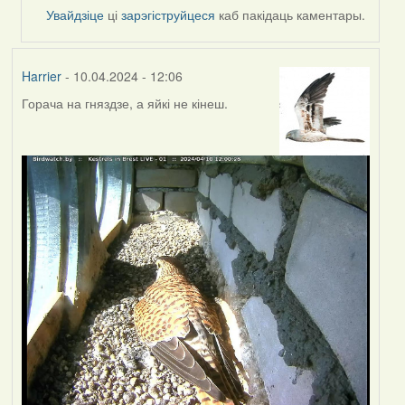
by
Увайдзіце
ці
зарэгіструйцеся
каб пакідаць каментары.
SaMANdaS
Harrier
- 10.04.2024 - 12:06
Горача на гняздзе, а яйкі не кінеш.