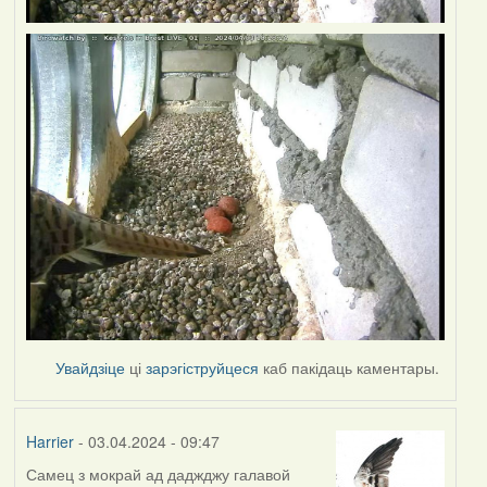
Увайдзіце
ці
зарэгіструйцеся
каб пакідаць каментары.
Harrier
- 03.04.2024 - 09:47
Самец з мокрай ад даджджу галавой