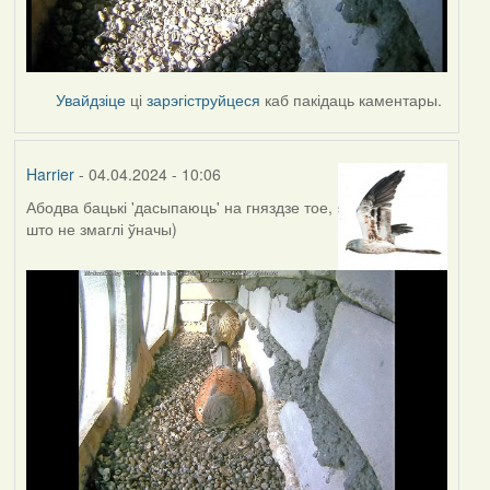
Увайдзіце
ці
зарэгіструйцеся
каб пакідаць каментары.
Harrier
- 04.04.2024 - 10:06
Абодва бацькі 'дасыпаюць' на гняздзе тое,
што не змаглі ўначы)