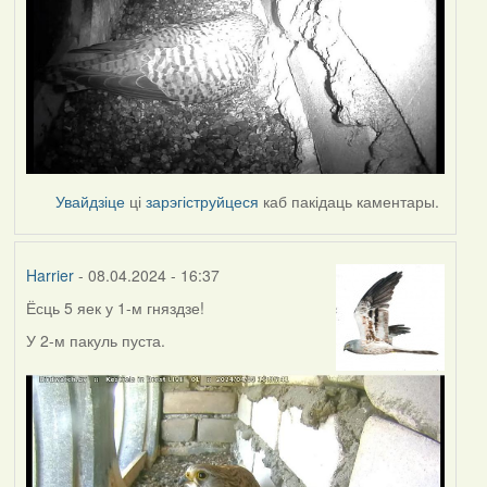
Увайдзіце
ці
зарэгіструйцеся
каб пакідаць каментары.
Harrier
- 08.04.2024 - 16:37
Ёсць 5 яек у 1-м гняздзе!
У 2-м пакуль пуста.