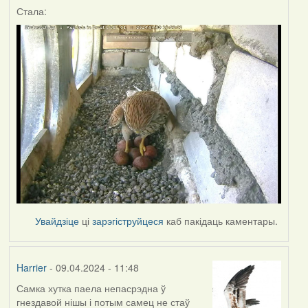
Стала:
Увайдзіце
ці
зарэгіструйцеся
каб пакідаць каментары.
Harrier
- 09.04.2024 - 11:48
Самка хутка паела непасрэдна ў
гнездавой нішы і потым самец не стаў