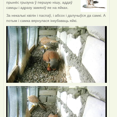
прынёс грызуна ў першую нішу, аддаў
самцы і адразу замяніў яе на яйках.
За некалькі хвілін і паспаў, і абсох і далучыўся да самкі. А
потым і самка вярнулася інкубаваць яйкі.