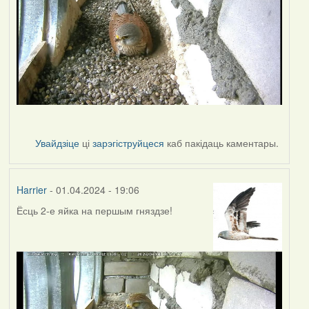
Увайдзіце
ці
зарэгіструйцеся
каб пакідаць каментары.
Harrier
- 01.04.2024 - 19:06
Ёсць 2-е яйка на першым гняздзе!