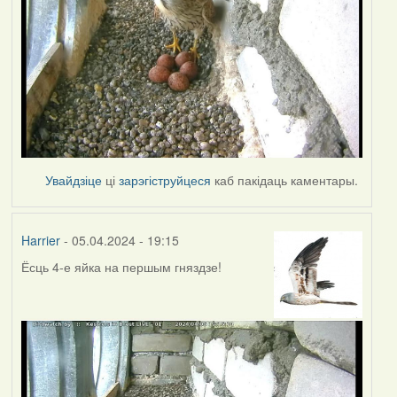
Увайдзіце
ці
зарэгіструйцеся
каб пакідаць каментары.
Harrier
- 05.04.2024 - 19:15
Ёсць 4-е яйка на першым гняздзе!