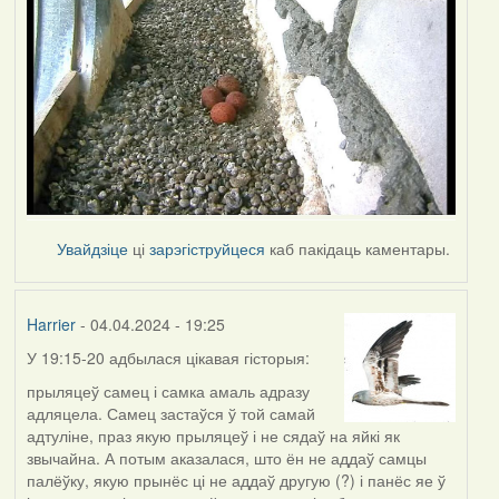
Увайдзіце
ці
зарэгіструйцеся
каб пакідаць каментары.
Harrier
- 04.04.2024 - 19:25
У 19:15-20 адбылася цікавая гісторыя:
прыляцеў самец і самка амаль адразу
адляцела. Самец застаўся ў той самай
адтуліне, праз якую прыляцеў і не сядаў на яйкі як
звычайна. А потым аказалася, што ён не аддаў самцы
палёўку, якую прынёс ці не аддаў другую (?) і панёс яе ў