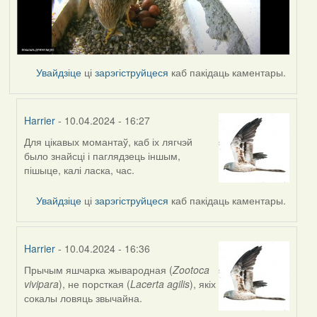
Увайдзіце
ці
зарэгіструйцеся
каб пакідаць каментары.
Harrier
- 10.04.2024 - 16:27
Для цікавых момантаў, каб іх лягчэй
In
было знайсці і паглядзець іншым,
reply
пішыце, калі ласка, час.
to
by
Увайдзіце
ці
зарэгіструйцеся
каб пакідаць каментары.
SaMANdaS
Harrier
- 10.04.2024 - 16:36
Прычым яшчарка жывародная (
Zootoca
In
vivipara
), не порсткая (
Lacerta agilis
), якіх
reply
сокалы ловяць звычайна.
to