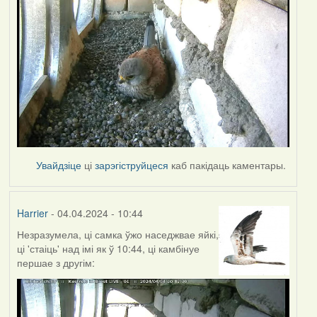
Увайдзіце
ці
зарэгіструйцеся
каб пакідаць каментары.
Harrier
- 04.04.2024 - 10:44
Незразумела, ці самка ўжо наседжвае яйкі,
ці 'стаіць' над імі як ў 10:44, ці камбінуе
першае з другім: