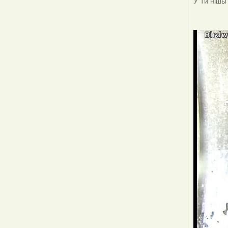
У 1й нішы