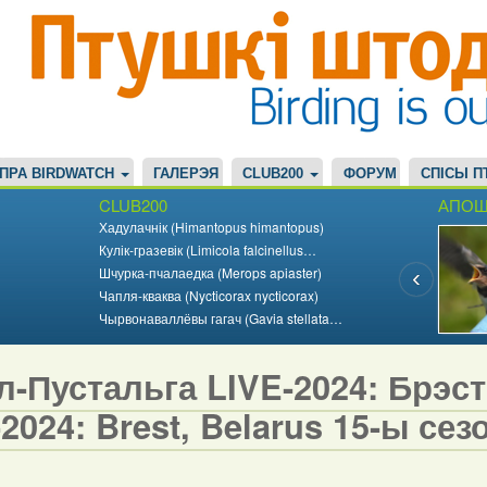
ПРА BIRDWATCH
ГАЛЕРЭЯ
CLUB200
ФОРУМ
СПІСЫ П
CLUB200
АПОШ
Хадулачнік (Himantopus himantopus)
Кулік-гразевік (Limicola falcinellus…
Шчурка-пчалаедка (Merops apiaster)
Чапля-кваква (Nycticorax nycticorax)
Чырвонаваллёвы гагач (Gavia stellata…
-Пустальга LIVE-2024: Брэст,
2024: Brest, Belarus 15-ы сезо