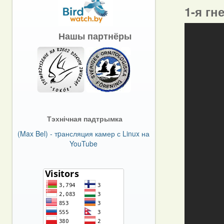
1-я гн
Нашы партнёры
Тэхнічная падтрымка
(Max Bel) - тpансляция камер с Linux на
YouTube