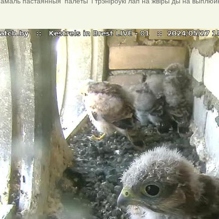
 амаль пастаянныя 'палёты' і трэніроўкі лап на жвіры ды на выплюй