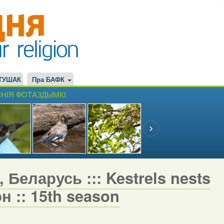
ТУШАК
Пра БАФК
НІЯ ФОТАЗДЫМКІ
 Беларусь ::: Kestrels nests
н :: 15th season