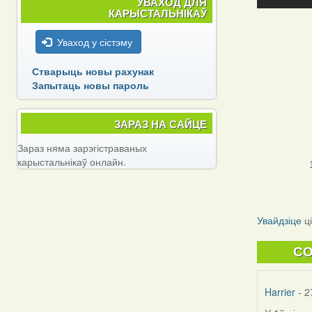
УВАХОД ДЛЯ
КАРЫСТАЛЬНІКАЎ
Уваход у сістэму
Стварыць новы рахунак
Запытаць новы пароль
ЗАРАЗ НА САЙЦЕ
Зараз няма зарэгістраваных
карыстальнікаў онлайн.
Увайдзіце
ц
C
Harrier
- 2