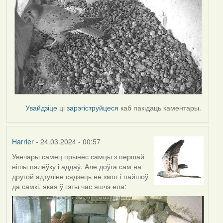
Увайдзіце
ці
зарэгіструйцеся
каб пакідаць каментары.
Harrier
- 24.03.2024 - 00:57
Увечары самец прынёс самцы з першай
нішы палёўку і аддаў. Але доўга сам на
другой адтуліне сядзець не змог і пайшоў
да самкі, якая ў гэты час яшчэ ела: