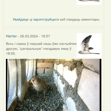
Увайдзіце
ці
зарэгіструйцеся
каб пакідаць каментары.
Harrier
- 26.03.2024 - 18:57
Вось і самка ў першай нішы ўжо паглыбляе
другую, 'цэнтральную' гнездавую ямку ў
18:55.