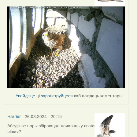
Увайдзіце
ці
зарэгіструйцеся
каб пакідаць каментары.
Harrier
- 26.03.2024 - 20:15
Абедзьве пары збіраюцца начаваць у сваіх
нішах?