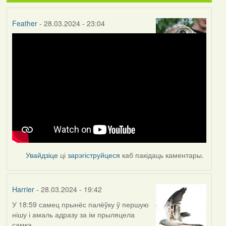
Feather
- 28.03.2024 - 23:04
Увайдзіце
ці
зарэгіструйцеся
каб пакідаць каментары.
Harrier
- 28.03.2024 - 19:42
У 18:59 самец прынёс палёўку ў першую
нішу і амаль адразу за ім прыляцела
самка.