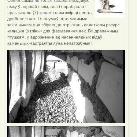
Сёння самка не толькі капала гнездавую
ямку ў першай нішы, але і перабірала і
праглынала (?) керамзітавы жвір ці нешта
дробнае з яго. І я паумаў, што магчыма
такім чынам яна збіраецца атрымаць дадатковы рэсурс
кальцыя (з гліны) для фармавання яек. Бо драпежным
птушкам, у адрозненне ад насеннеядных відаў ,
каменьчыкі-гастраліты яўна непатрэбныя: