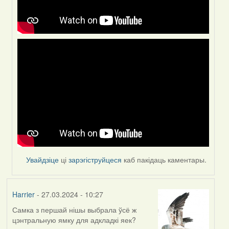
Увайдзіце
ці
зарэгіструйцеся
каб пакідаць каментары.
Harrier
- 27.03.2024 - 10:27
Самка з першай нішы выбрала ўсё ж
цэнтральную ямку для адкладкі яек?