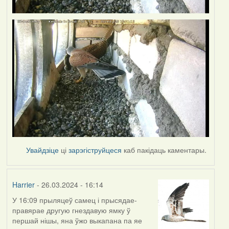
Увайдзіце
ці
зарэгіструйцеся
каб пакідаць каментары.
Harrier
- 26.03.2024 - 16:14
У 16:09 прыляцеў самец і прысядае-
правярае другую гнездавую ямку ў
першай нішы, яна ўжо выкапана па яе