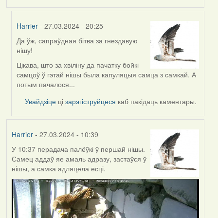
Harrier
- 27.03.2024 - 20:25
Да ўж, сапраўдная бітва за гнездавую
In
нішу!
reply
to
Цікава, што за хвіліну да пачатку бойкі
by
самцоў ў гэтай нішы была капуляцыя самца з самкай. А
Feather
потым пачалося...
Увайдзіце
ці
зарэгіструйцеся
каб пакідаць каментары.
Harrier
- 27.03.2024 - 10:39
У 10:37 перадача палёўкі ў першай нішы.
Самец аддаў яе амаль адразу, застаўся ў
нішы, а самка адляцела есці.