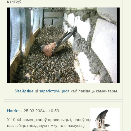
цэнтру:
Увайдзіце
ці
зарэгіструйцеся
каб пакідаць каментары.
Harrier
- 25.03.2024 - 10:53
У 10:44 самец хацеў праверыць і, напэўна,
паглыбіць гнездавую ямку, але чамусьці