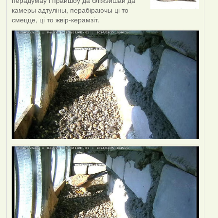
перадумаў і прайшоў да бліжэйшай да
камеры адтуліны, перабіраючы ці то
смецце, ці то жвір-керамзіт.