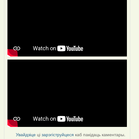
Увайдзіце
ці
зарэгіструйцеся
каб пакідаць каментары.