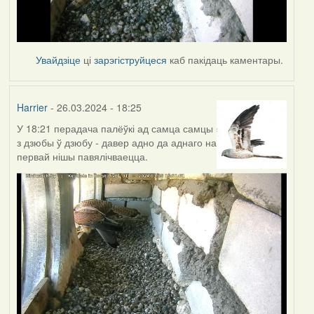
Увайдзіце
ці
зарэгіструйцеся
каб пакідаць каментары.
Harrier
- 26.03.2024 - 18:25
У 18:21 перадача палёўкі ад самца самцы
з дзюбы ў дзюбу - давер адно да аднаго на
первай нішы павялічваецца.