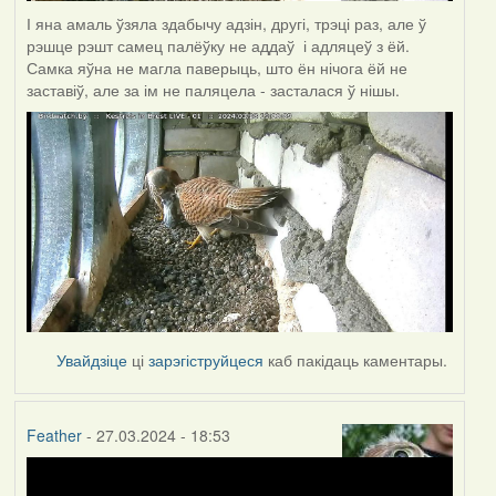
І яна амаль ўзяла здабычу адзін, другі, трэці раз, але ў
рэшце рэшт самец палёўку не аддаў і адляцеў з ёй.
Самка яўна не магла паверыць, што ён нічога ёй не
заставіў, але за ім не паляцела - засталася ў нішы.
Увайдзіце
ці
зарэгіструйцеся
каб пакідаць каментары.
Feather
- 27.03.2024 - 18:53