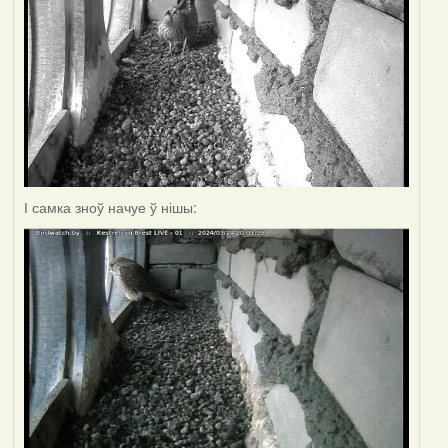
І самка зноў начуе ў нішы: