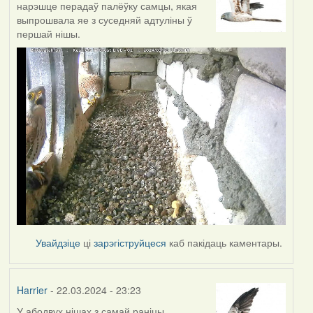
нарэшце перадаў палёўку самцы, якая
выпрошвала яе з суседняй адтуліны ў
першай нішы.
Увайдзіце
ці
зарэгіструйцеся
каб пакідаць каментары.
Harrier
- 22.03.2024 - 23:23
У абодвух нішах з самай раніцы