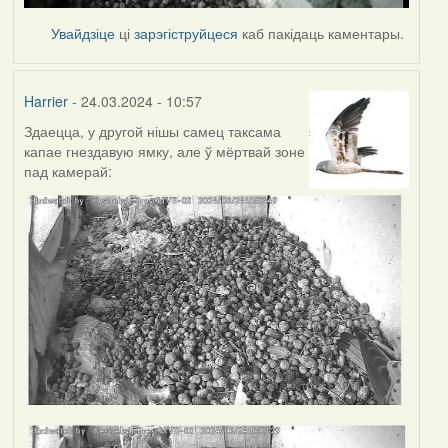
Увайдзіце
ці
зарэгіструйцеся
каб пакідаць каментары.
Harrier
- 24.03.2024 - 10:57
Здаецца, у другой нішы самец таксама
капае гнездавую ямку, але ў мёртвай зоне
пад камерай: