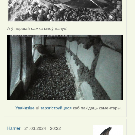
А ў першай самка ізноў начуе:
Увайдзіце
ці
зарэгіструйцеся
каб пакідаць каментары.
Harrier
- 21.03.2024 - 20:22