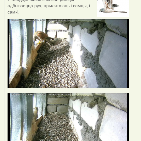
адбываецца рух, прылятаюць і самцы, і
самкі.