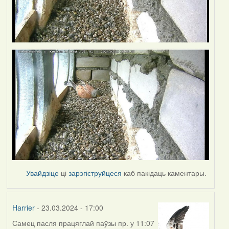
Увайдзіце
ці
зарэгіструйцеся
каб пакідаць каментары.
Harrier
- 23.03.2024 - 17:00
Самец пасля працяглай паўзы пр. у 11:07