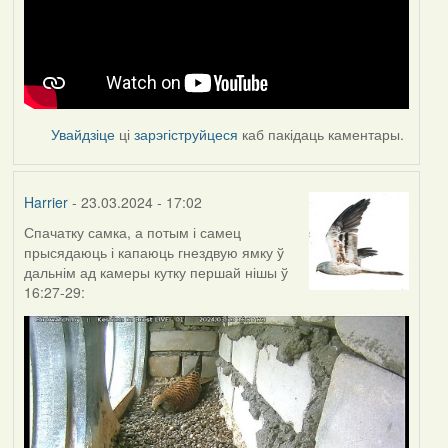
Увайдзіце
ці
зарэгіструйцеся
каб пакідаць каментары.
Harrier
- 23.03.2024 - 17:02
Спачатку самка, а потым і самец
прысядаюць і капаюць гнездвую ямку ў
дальнім ад камеры кутку першай нішы ў
16:27-29: