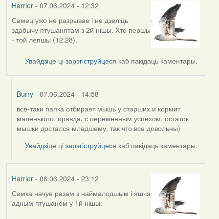
Harrier
- 07.06.2024 - 12:32
Самец ужо не разрывае і не дзеліць
здабычу птушанятам з 2й нішы. Хто першы
- той лепшы (12:28).
Увайдзіце
ці
зарэгіструйцеся
каб пакідаць каментары.
Burry
- 07.06.2024 - 14:58
все-таки папка отбирает мышь у старших и кормит
In
маленького, правда, с переменным успехом, остаток
reply
мышки достался младшему, так что все довольны)
to
by
Увайдзіце
ці
зарэгіструйцеся
каб пакідаць каментары.
Harrier
Harrier
- 06.06.2024 - 23:12
Самка начуе разам з наймалодшым і яшчэ
адным птушанём у 1й нішы: