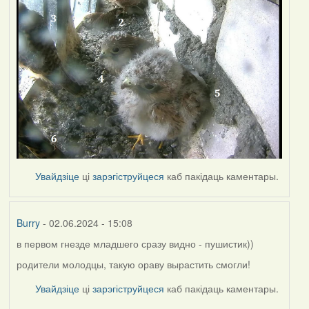
Увайдзіце
ці
зарэгіструйцеся
каб пакідаць каментары.
Burry
- 02.06.2024 - 15:08
в первом гнезде младшего сразу видно - пушистик))
родители молодцы, такую ораву вырастить смогли!
Увайдзіце
ці
зарэгіструйцеся
каб пакідаць каментары.