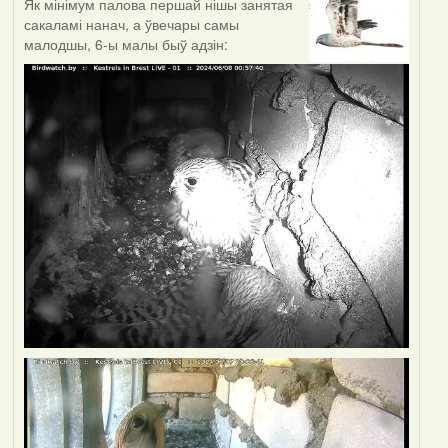
Як мінімум палова першай нішы занятая
сакаламі нанач, а ўвечары самы
малодшы, 6-ы малы быў адзін: