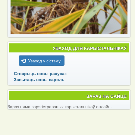
УВАХОД ДЛЯ КАРЫСТАЛЬНІКАЎ
Уваход у сістэму
Стварыць новы рахунак
Запытаць новы пароль
ЗАРАЗ НА САЙЦЕ
Зараз няма зарэгістраваных карыстальнікаў онлайн.