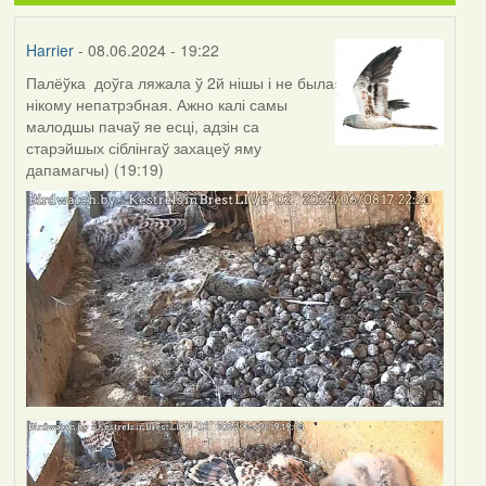
Harrier
- 08.06.2024 - 19:22
Палёўка доўга ляжала ў 2й нішы і не была
нікому непатрэбная. Ажно калі самы
малодшы пачаў яе есці, адзін са
старэйшых сіблінгаў захацеў яму
дапамагчы) (19:19)