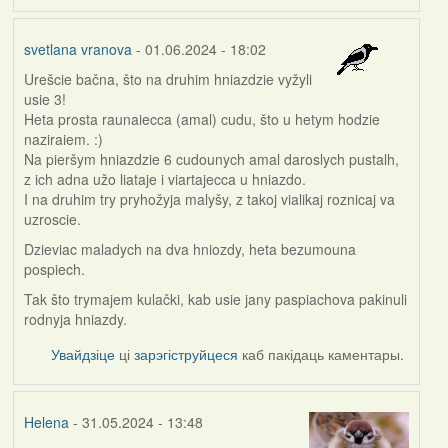
svetlana vranova
- 01.06.2024 - 18:02
Urešcie bačna, što na druhim hniazdzie vyžyli
usie 3!
Heta prosta raunaiecca (amal) cudu, što u hetym hodzie
naziraiem. :)
Na pieršym hniazdzie 6 cudounych amal daroslych pustalh,
z ich adna užo liataje i viartajecca u hniazdo.
I na druhim try pryhožyja malyšy, z takoj vialikaj roznicaj va
uzroscie.
Dzieviac maladych na dva hniozdy, heta bezumouna
pospiech.
Tak što trymajem kulački, kab usie jany paspiachova pakinuli
rodnyja hniazdy.
Увайдзіце
ці
зарэгіструйцеся
каб пакідаць каментары.
Helena
- 31.05.2024 - 13:48