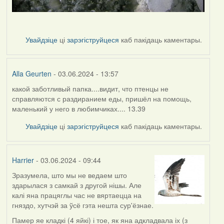
Увайдзіце
ці
зарэгіструйцеся
каб пакідаць каментары.
Alla Geurten
- 03.06.2024 - 13:57
какой заботливый папка....видит, что птенцы не
справляются с раздиранием еды, пришёл на помощь,
маленький у него в любимчиках.... 13.39
Увайдзіце
ці
зарэгіструйцеся
каб пакідаць каментары.
Harrier
- 03.06.2024 - 09:44
Зразумела, што мы не ведаем што
здарылася з самкай з другой нішы. Але
калі яна працяглы час не вяртаецца на
гняздо, хутчэй за ўсё гэта нешта сур'ёзнае.
Памер яе кладкі (4 яйкі) і тое, як яна адкладвала іх (з