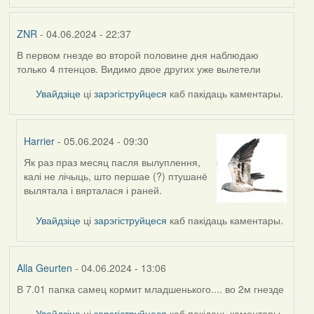
ZNR
- 04.06.2024 - 22:37
В первом гнезде во второй половине дня наблюдаю
только 4 птенцов. Видимо двое других уже вылетели
Увайдзіце
ці
зарэгіструйцеся
каб пакідаць каментары.
Harrier
- 05.06.2024 - 09:30
Як раз праз месяц пасля вылуплення,
In
калі не лічыць, што першае (?) птушанё
reply
вылятала і вярталася і раней.
to
by
Увайдзіце
ці
зарэгіструйцеся
каб пакідаць каментары.
ZNR
Alla Geurten
- 04.06.2024 - 13:06
В 7.01 папка самец кормит младшенького.... во 2м гнезде
Увайдзіце
ці
зарэгіструйцеся
каб пакідаць каментары.