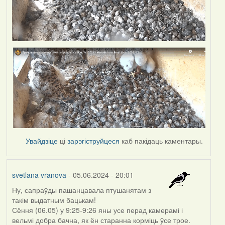
Увайдзіце
ці
зарэгіструйцеся
каб пакідаць каментары.
svetlana vranova
- 05.06.2024 - 20:01
Ну, сапраўды пашанцавала птушанятам з
такім выдатным бацькам!
Сёння (06.05) у 9:25-9:26 яны усе перад камерамі і
вельмі добра бачна, як ён старанна корміць ўсе трое.