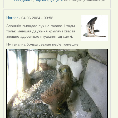
Harrier
- 04.06.2024 - 09:52
Апошнім выпадае пух на галаве. І тады
толькі меншая даўжыня крылаў і хваста
знешне адрознівае птушанят ад самкі.
Ну і значна больш свежае пер'е, канешне: