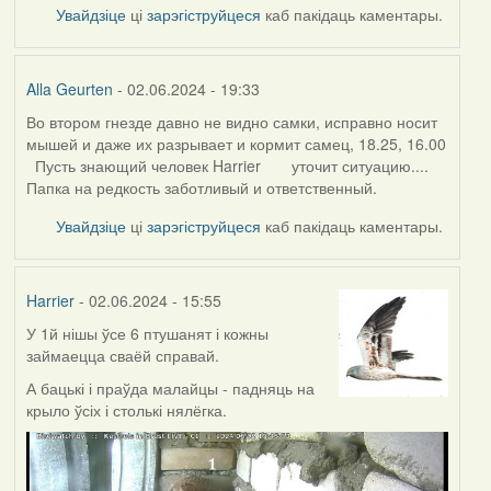
Увайдзіце
ці
зарэгіструйцеся
каб пакідаць каментары.
Alla Geurten
- 02.06.2024 - 19:33
Во втором гнезде давно не видно самки, исправно носит
мышей и даже их разрывает и кормит самец, 18.25, 16.00
Пусть знающий человек Harrier уточит ситуацию....
Папка на редкость заботливый и ответственный.
Увайдзіце
ці
зарэгіструйцеся
каб пакідаць каментары.
Harrier
- 02.06.2024 - 15:55
У 1й нішы ўсе 6 птушанят і кожны
займаецца сваёй справай.
А бацькі і праўда малайцы - падняць на
крыло ўсіх і столькі нялёгка.