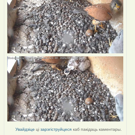
Увайдзіце
ці
зарэгіструйцеся
каб пакідаць каментары.