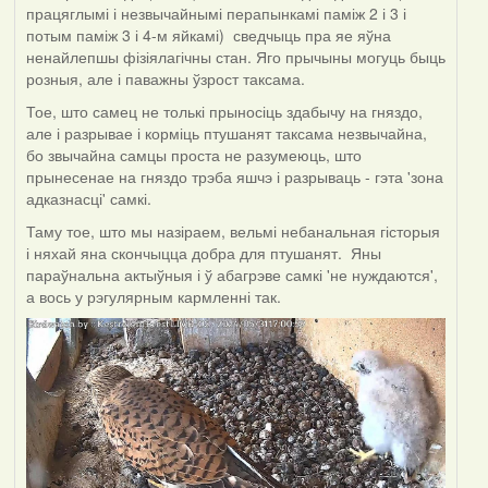
працяглымі і незвычайнымі перапынкамі паміж 2 і 3 і
потым паміж 3 і 4-м яйкамі) сведчыць пра яе яўна
ненайлепшы фізіялагічны стан. Яго прычыны могуць быць
розныя, але і паважны ўзрост таксама.
Тое, што самец не толькі прыносіць здабычу на гняздо,
але і разрывае і корміць птушанят таксама незвычайна,
бо звычайна самцы проста не разумеюць, што
прынесенае на гняздо трэба яшчэ і разрываць - гэта 'зона
адказнасці' самкі.
Таму тое, што мы назіраем, вельмі небанальная гісторыя
і няхай яна скончыцца добра для птушанят. Яны
параўнальна актыўныя і ў абагрэве самкі 'не нуждаются',
а вось у рэгулярным кармленні так.