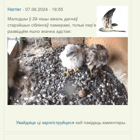
Harrier
- 07.06.2024 - 16:55
Малодшы ў 2й нішы амаль дагнаў
старэйшых сіблінгаў памерамі, толькі пер'е
развіццём яшчэ значна адстае:
Увайдзіце
ці
зарэгіструйцеся
каб пакідаць каментары.