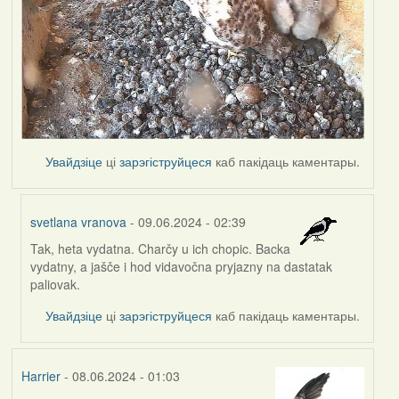
Увайдзіце
ці
зарэгіструйцеся
каб пакідаць каментары.
svetlana vranova
- 09.06.2024 - 02:39
Tak, heta vydatna. Charčy u ich chopic. Backa
In
vydatny, a jašče i hod vidavočna pryjazny na dastatak
reply
paliovak.
to
by
Увайдзіце
ці
зарэгіструйцеся
каб пакідаць каментары.
Harrier
Harrier
- 08.06.2024 - 01:03