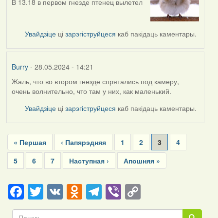
В 13.18 в первом гнезде птенец вылетел
Увайдзіце
ці
зарэгіструйцеся
каб пакідаць каментары.
Burry
- 28.05.2024 - 14:21
Жаль, что во втором гнезде спрятались под камеру,
очень волнительно, что там у них, как маленький.
Увайдзіце
ці
зарэгіструйцеся
каб пакідаць каментары.
Pagination
First
« Першая
Previous
‹ Папярэдняя
Page
1
Page
2
Current
3
Page
4
page
page
page
Page
5
Page
6
Page
7
Next
Наступная ›
Last
Апошняя »
page
page
Facebook
Twitter
VK
Odnoklassniki
Telegram
Viber
Copy
Link
Пошук
Пошук