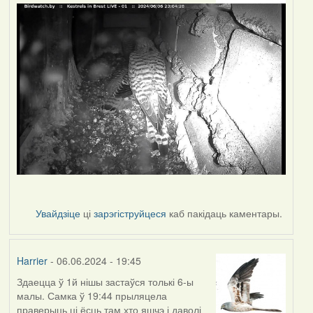
Увайдзіце
ці
зарэгіструйцеся
каб пакідаць каментары.
Harrier
- 06.06.2024 - 19:45
Здаецца ў 1й нішы застаўся толькі 6-ы
малы. Самка ў 19:44 прыляцела
праверыць ці ёсць там хто яшчэ і даволі