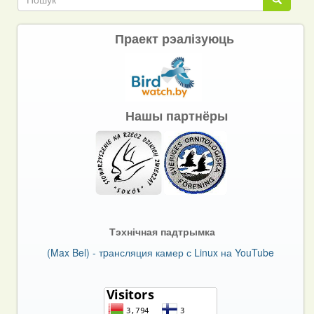
Праект рэалізуюць
Нашы партнёры
Тэхнічная падтрымка
(Max Bel) - тpансляция камер с Linux на YouTube