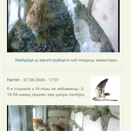
Увайдзіце
ці
зарэгіструйцеся
каб пакідаць каментары.
Harrier
- 07.06.2024 - 17:07
6-е птушанё з 1й нішы не забываюць і ў
16:59 самец прынёс яму цэлую палёўку.