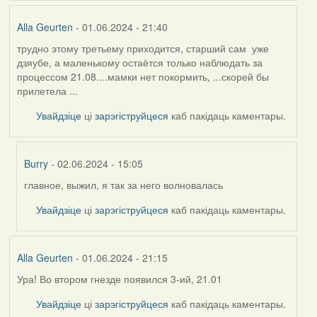
Alla Geurten
- 01.06.2024 - 21:40
трудно этому третьему приходится, старший сам уже
дзяубе, а маленькому остаётся только наблюдать за
процессом 21.08....мамки нет покормить, ...скорей бы
прилетела ...
Увайдзіце
ці
зарэгіструйцеся
каб пакідаць каментары.
Burry
- 02.06.2024 - 15:05
главное, выжил, я так за него волновалась
In
reply
Увайдзіце
ці
зарэгіструйцеся
каб пакідаць каментары.
to
by
Alla
Alla Geurten
- 01.06.2024 - 21:15
Geurten
Ура! Во втором гнезде появился 3-ий, 21.01
Увайдзіце
ці
зарэгіструйцеся
каб пакідаць каментары.