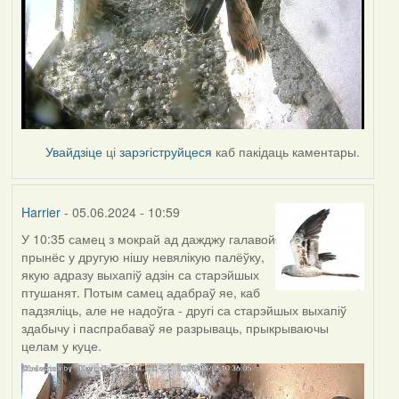
Увайдзіце
ці
зарэгіструйцеся
каб пакідаць каментары.
Harrier
- 05.06.2024 - 10:59
У 10:35 самец з мокрай ад дажджу галавой
прынёс у другую нішу невялікую палёўку,
якую адразу выхапіў адзін са старэйшых
птушанят. Потым самец адабраў яе, каб
падзяліць, але не надоўга - другі са старэйшых выхапіў
здабычу і паспрабаваў яе разрываць, прыкрываючы
целам у куце.