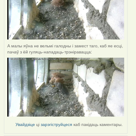
А малы яўна не вельмі галодны і замест таго, каб яе есці,
пачаў з ёй гуляць-нападаць-трэніравацца:
Увайдзіце
ці
зарэгіструйцеся
каб пакідаць каментары.