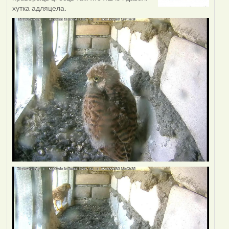
хутка адляцела.