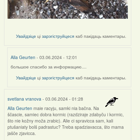
Увайдзіце
ці
зарэгіструйцеся
каб пакідаць каментары.
Alla Geurten
- 03.06.2024 - 12:01
большое спасибо за информацию....
In
reply
Увайдзіце
ці
зарэгіструйцеся
каб пакідаць каментары.
to
by
Harrier
svetlana vranova
- 03.06.2024 - 01:28
Alla Geurten
maie racyju, samki nia bačna. Na
ščascie, samiec dobra kormic (razdziraje zdabyču i kormic,
što nie kožny moža zrabic). Alie ci spravicca sam, kali
ptušaniaty bolš padrastuc? Treba spadziavacca, što mama
jašče zjavicca.