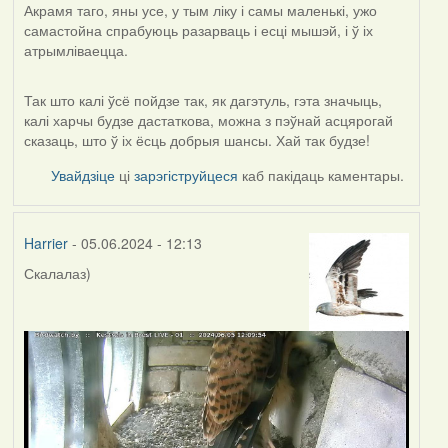
Акрамя таго, яны усе, у тым ліку і самы маленькі, ужо
самастойна спрабуюць разарваць і есці мышэй, і ў іх
атрымліваецца.
Так што калі ўсё пойдзе так, як дагэтуль, гэта значыць,
калі харчы будзе дастаткова, можна з пэўнай асцярогай
сказаць, што ў іх ёсць добрыя шансы. Хай так будзе!
Увайдзіце
ці
зарэгіструйцеся
каб пакідаць каментары.
Harrier
- 05.06.2024 - 12:13
Скалалаз)