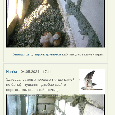
Увайдзіце
ці
зарэгіструйцеся
каб пакідаць каментары.
Harrier
- 04.05.2024 - 17:11
Здаецца, самец з першага гнязда раней
не бачыў птушанят і дзюбае свайго
першага малога, а той пішчыць: