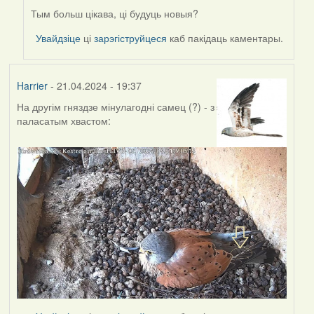
Alla
Тым больш цікава, ці будуць новыя?
Geurten
Увайдзіце
ці
зарэгіструйцеся
каб пакідаць каментары.
Harrier
- 21.04.2024 - 19:37
На другім гняздзе мінулагодні самец (?) - з
паласатым хвастом: