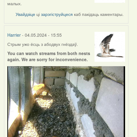
малых.
Увайдзіце
ці
зарэгіструйцеся
каб пакідаць каментары.
Harrier
- 04.05.2024 - 15:55
Стрым ужо ёсць з абодвух гнёздаў.
You can watch streams from both nests
again. We are sorry for inconvenience.