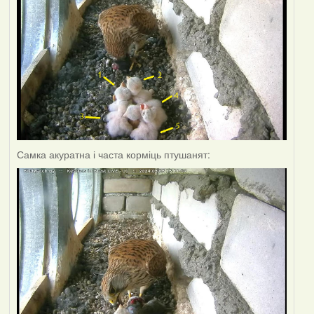
Самка акуратна і часта корміць птушанят: