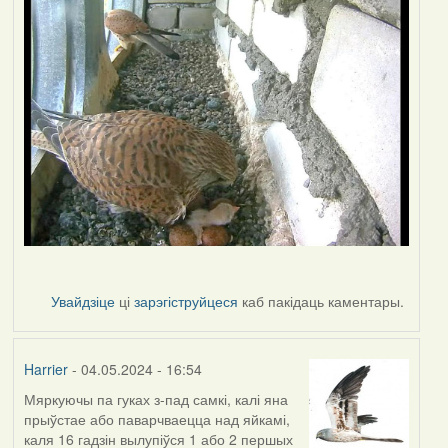
Увайдзіце
ці
зарэгіструйцеся
каб пакідаць каментары.
Harrier
- 04.05.2024 - 16:54
Мяркуючы па гуках з-пад самкі, калі яна
прыўстае або паварчваецца над яйкамі,
каля 16 гадзін вылупіўся 1 або 2 першых