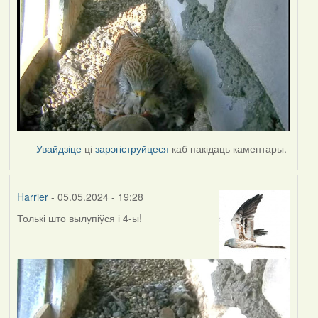
Увайдзіце
ці
зарэгіструйцеся
каб пакідаць каментары.
Harrier
- 05.05.2024 - 19:28
Толькі што вылупіўся і 4-ы!