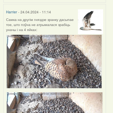
Harrier
- 24.04.2024 - 11:14
Самка на другім гняздзе зранку дасыпае
тое, што пэўна не атрымалася зрабіць
уначы і на 4 яйках: