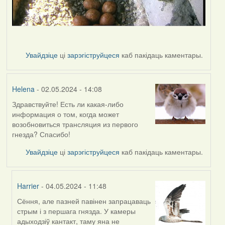
Увайдзіце
ці
зарэгіструйцеся
каб пакідаць каментары.
Helena
- 02.05.2024 - 14:08
Здравствуйте! Есть ли какая-либо
информация о том, когда может
возобновиться трансляция из первого
гнезда? Спасибо!
Увайдзіце
ці
зарэгіструйцеся
каб пакідаць каментары.
Harrier
- 04.05.2024 - 11:48
Сёння, але пазней павінен запрацаваць
In
стрым і з першага гнязда. У камеры
reply
адыходзіў кантакт, таму яна не