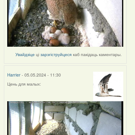
Увайдзіце
ці
зарэгіструйцеся
каб пакідаць каментары.
Harrier
- 05.05.2024 - 11:30
Цень для малых: