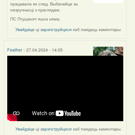
to
працавала як след. Выбачайце за
by
нязручнасці з праглядам.
Helena
ПС Птушанят яшчэ няма.
Увайдзіце
ці
зарэгіструйцеся
каб пакідаць каментары.
Feather
- 27.04.2024 - 14:05
Увайдзіце
ці
зарэгіструйцеся
каб пакідаць каментары.