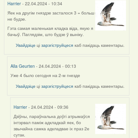
Harrier
- 22.04.2024 - 10:34
Яек на другім гняздзе засталося 3 = больш
не будзе.
Гэта самая маленькая кладка віда, якую я
бачыў. Паглядзім, што будзе ў выніку.
Увайдзіце
ці
зарэгіструйцеся
каб пакідаць каментары.
Alla Geurten
- 24.04.2024 - 00:13
Уже 4 было сегодня на 2-м гнезде
In
reply
Увайдзіце
ці
зарэгіструйцеся
каб пакідаць каментары.
to
by
Harrier
Harrier
- 24.04.2024 - 09:36
Дзіўны, параўнальна доўгі атрымаўся
In
інтэрвал паміж адкладкай яек, бо
reply
звычайна самка адкладвае іх праз 2е
to
сутак.
by