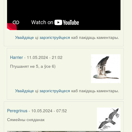
Увайдзіце
ці
зарэгіструйцеся
каб пакідаць каментары.
Harrier
- 11.05.2024 - 21:02
Птушанят не 5, а ўсе 6)
In
reply
to
by
Увайдзіце
ці
зарэгіструйцеся
каб пакідаць каментары.
Feather
Peregrinus
- 10.05.2024 - 07:52
Сямейны сняданак