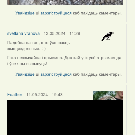
Увайдзіце
ці
зарэгіструйцеся
каб пакідаць каментары.
svetlana vranova
- 13.05.2024 - 11:29
Падобна на тое, што ўсе шэсць
жыццяздольныя. :-)
Гэта незвычайна і прыемна. Дык хай у іх усё атрымаецца
і ўсе яны выжывуць!
Увайдзіце
ці
зарэгіструйцеся
каб пакідаць каментары.
Feather
- 11.05.2024 - 19:43