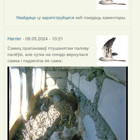
Увайдзіце
ці
зарэгіструйцеся
каб пакідаць каментары.
Harrier
- 08.05.2024 - 10:21
Самец прапанаваў птушанятам палову
палёўкі, але хутка на гняздо вярнулася
самка і падзяліла яе сама: