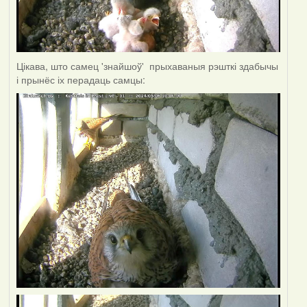
Цікава, што самец 'знайшоў' прыхаваныя рэшткі здабычы
і прынёс іх перадаць самцы: