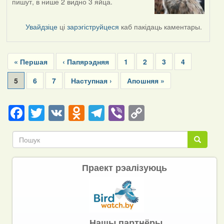
пишут, в нише 2 видно 3 яйца.
Увайдзіце
ці
зарэгіструйцеся
каб пакідаць каментары.
Pagination
First
« Першая
Previous
‹ Папярэдняя
Page
1
Page
2
Page
3
Page
4
page
page
Current
5
Page
6
Page
7
Next
Наступная ›
Last
Апошняя »
page
page
page
Facebook
Twitter
VK
Odnoklassniki
Telegram
Viber
Copy
Link
Пошук
Пошук
Праект рэалізуюць
Нашы партнёры