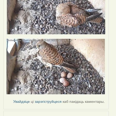
Увайдзіце
ці
зарэгіструйцеся
каб пакідаць каментары.