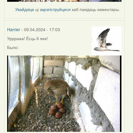
Увайдзіце
ці
зарэгіструйцеся
каб пакідаць каментары.
Harrier
- 09.04.2024 - 17:03
Урррааа! Ёсць 6 яек!
Было: