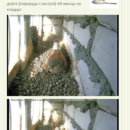
доўга ўпарціцца і саступіў ёй месца на
кладцы: