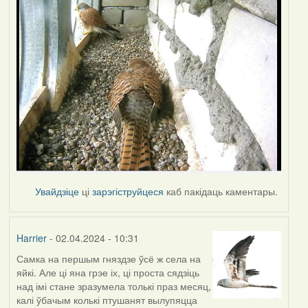
Увайдзіце
ці
зарэгіструйцеся
каб пакідаць каментары.
Harrier
- 02.04.2024 - 10:31
Самка на першым гняздзе ўсё ж села на
яйкі. Але ці яна грэе іх, ці проста сядзіць
над імі стане зразумела толькі праз месяц,
калі ўбачым колькі птушанят вылупяцца