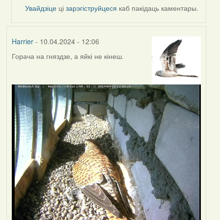
by
Увайдзіце
ці
зарэгіструйцеся
каб пакідаць каментары.
SaMANdaS
Harrier
- 10.04.2024 - 12:06
Горача на гняздзе, а яйкі не кінеш.