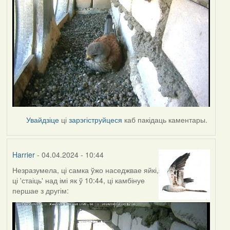
Увайдзіце
ці
зарэгіструйцеся
каб пакідаць каментары.
Harrier
- 04.04.2024 - 10:44
Незразумела, ці самка ўжо наседжвае яйкі,
ці 'стаіць' над імі як ў 10:44, ці камбінуе
першае з другім: