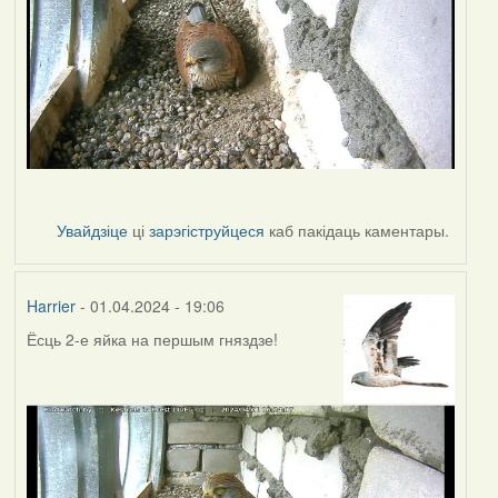
Увайдзіце
ці
зарэгіструйцеся
каб пакідаць каментары.
Harrier
- 01.04.2024 - 19:06
Ёсць 2-е яйка на першым гняздзе!