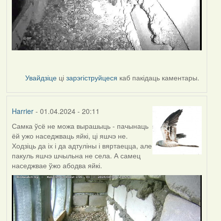
Увайдзіце
ці
зарэгіструйцеся
каб пакідаць каментары.
Harrier
- 01.04.2024 - 20:11
Самка ўсё не можа вырашыць - пачынаць
ёй ужо наседжваць яйкі, ці яшчэ не.
Ходзіць да іх і да адтуліны і вяртаецца, але
пакуль яшчэ шчыльна не села. А самец
наседжвае ўжо абодва яйкі.