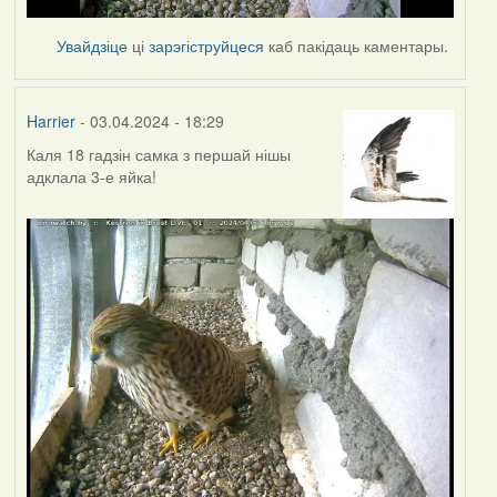
Увайдзіце
ці
зарэгіструйцеся
каб пакідаць каментары.
Harrier
- 03.04.2024 - 18:29
Каля 18 гадзін самка з першай нішы
адклала 3-е яйка!