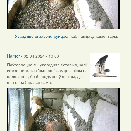
Увайдзіце
ці
зарэгіструйцеся
каб пакідаць каментары.
Harrier
- 02.04.2024 - 10:03
Паўтараецца мінулагодняя гісторыя, калі
самка не магла 'выгнаць' самца з нішы на
паляванне, бо ён падмяняў яе там, дзе
яна спраўлялася сама.