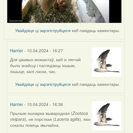
Увайдзіце
ці
зарэгіструйцеся
каб пакідаць каментары.
Harrier
- 10.04.2024 - 16:27
Для цікавых момантаў, каб іх лягчэй
In
было знайсці і паглядзець іншым,
reply
пішыце, калі ласка, час.
to
by
Увайдзіце
ці
зарэгіструйцеся
каб пакідаць каментары.
SaMANdaS
Harrier
- 10.04.2024 - 16:36
Прычым яшчарка жывародная (
Zootoca
In
vivipara
), не порсткая (
Lacerta agilis
), якіх
reply
сокалы ловяць звычайна.
to