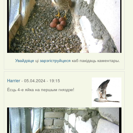
Увайдзіце
ці
зарэгіструйцеся
каб пакідаць каментары.
Harrier
- 05.04.2024 - 19:15
Ёсць 4-е яйка на першым гняздзе!