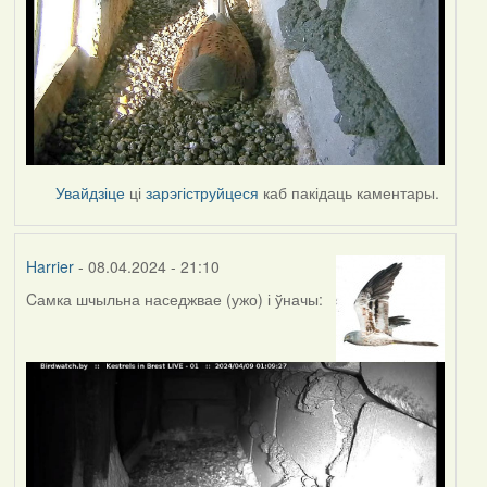
Увайдзіце
ці
зарэгіструйцеся
каб пакідаць каментары.
Harrier
- 08.04.2024 - 21:10
Cамка шчыльна наседжвае (ужо) і ўначы: