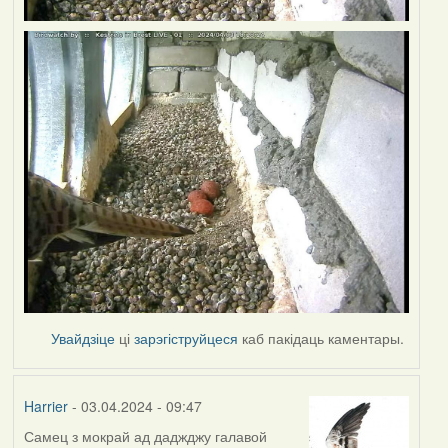
Увайдзіце
ці
зарэгіструйцеся
каб пакідаць каментары.
Harrier
- 03.04.2024 - 09:47
Самец з мокрай ад даджджу галавой