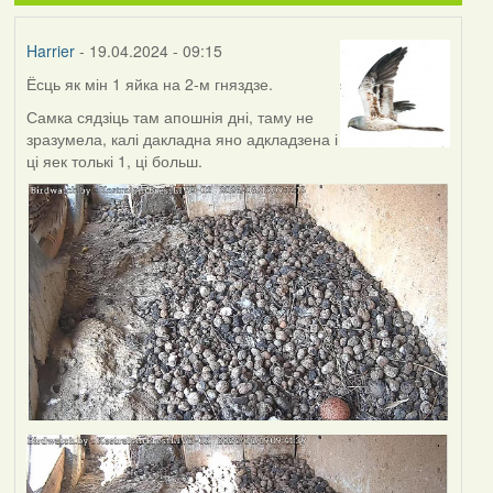
Harrier
- 19.04.2024 - 09:15
Ёсць як мін 1 яйка на 2-м гняздзе.
Самка сядзіць там апошнія дні, таму не
зразумела, калі дакладна яно адкладзена і
ці яек толькі 1, ці больш.