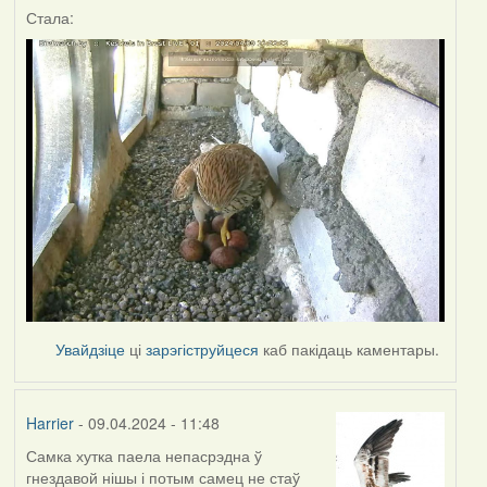
Стала:
Увайдзіце
ці
зарэгіструйцеся
каб пакідаць каментары.
Harrier
- 09.04.2024 - 11:48
Самка хутка паела непасрэдна ў
гнездавой нішы і потым самец не стаў