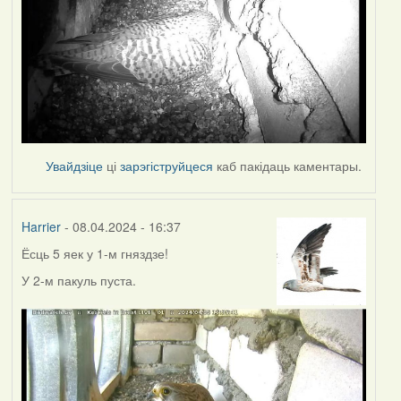
Увайдзіце
ці
зарэгіструйцеся
каб пакідаць каментары.
Harrier
- 08.04.2024 - 16:37
Ёсць 5 яек у 1-м гняздзе!
У 2-м пакуль пуста.