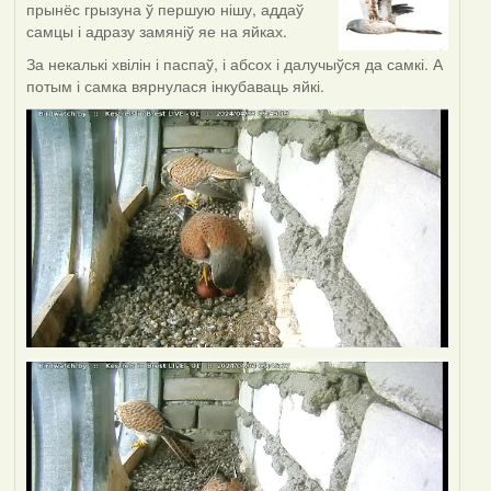
прынёс грызуна ў першую нішу, аддаў
самцы і адразу замяніў яе на яйках.
За некалькі хвілін і паспаў, і абсох і далучыўся да самкі. А
потым і самка вярнулася інкубаваць яйкі.