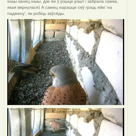
іншы канец нішы, дзе яе ў рэшце рэшт і забрала самка,
якая вярнулася) А самец нарэшце сеў грэць яйкі 'на
падмену', як робіць заўсёды.