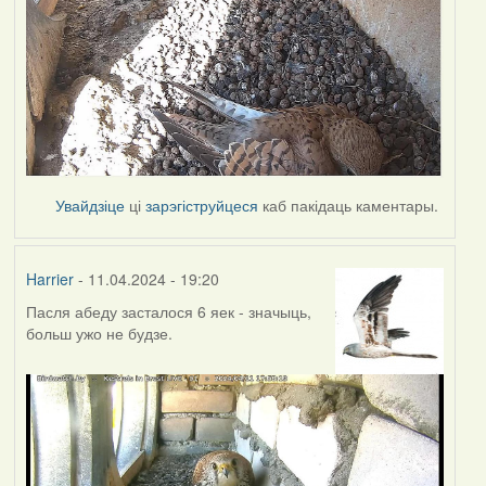
Увайдзіце
ці
зарэгіструйцеся
каб пакідаць каментары.
Harrier
- 11.04.2024 - 19:20
Пасля абеду засталося 6 яек - значыць,
больш ужо не будзе.