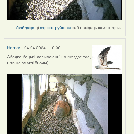
Увайдзіце
ці
зарэгіструйцеся
каб пакідаць каментары.
Harrier
- 04.04.2024 - 10:06
Абодва бацькі 'дасыпаюць' на гняздзе тое,
што не змаглі ўначы)