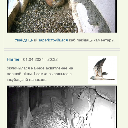
Увайдзіце
ці
зарэгіструйцеся
каб пакідаць каментары.
Harrier
- 01.04.2024 - 20:32
Уключылася начное асвятленне на
першай нішы. І самка вырашыла з
інкубацыяй пачакаць.