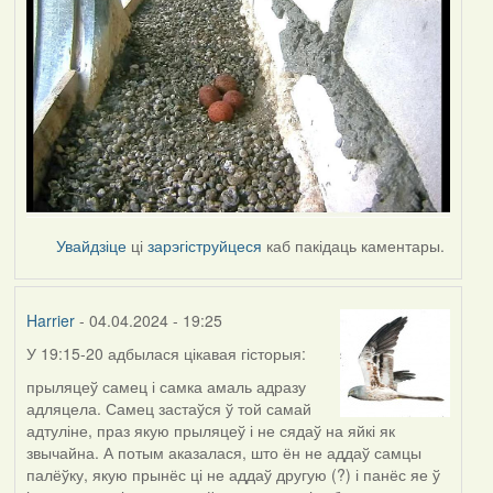
Увайдзіце
ці
зарэгіструйцеся
каб пакідаць каментары.
Harrier
- 04.04.2024 - 19:25
У 19:15-20 адбылася цікавая гісторыя:
прыляцеў самец і самка амаль адразу
адляцела. Самец застаўся ў той самай
адтуліне, праз якую прыляцеў і не сядаў на яйкі як
звычайна. А потым аказалася, што ён не аддаў самцы
палёўку, якую прынёс ці не аддаў другую (?) і панёс яе ў