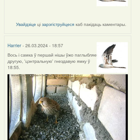
Увайдзіце
ці
зарэгіструйцеся
каб пакідаць каментары.
Harrier
- 26.03.2024 - 18:57
Вось і самка ў першай нішы ўжо паглыбляе
другую, 'цэнтральную' гнездавую ямку ў
18:55.