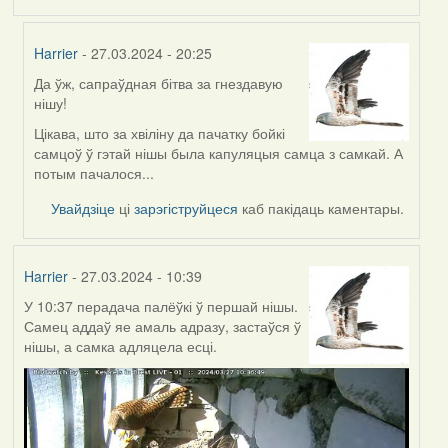
Harrier
- 27.03.2024 - 20:25
Да ўж, сапраўдная бітва за гнездавую
In
нішу!
reply
to
Цікава, што за хвіліну да пачатку бойкі
by
самцоў ў гэтай нішы была капуляцыя самца з самкай. А
Feather
потым пачалося...
Увайдзіце
ці
зарэгіструйцеся
каб пакідаць каментары.
Harrier
- 27.03.2024 - 10:39
У 10:37 перадача палёўкі ў першай нішы.
Самец аддаў яе амаль адразу, застаўся ў
нішы, а самка адляцела есці.