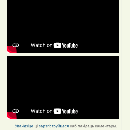
Увайдзіце
ці
зарэгіструйцеся
каб пакідаць каментары.