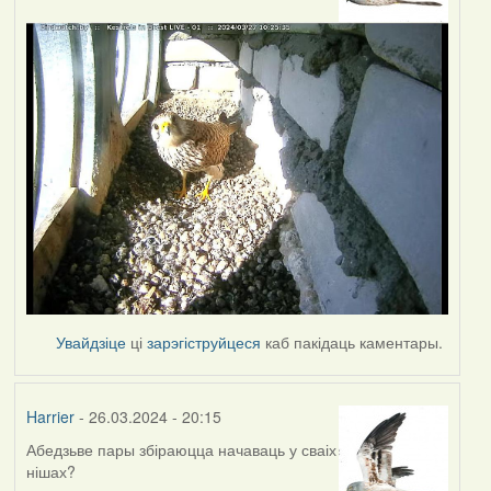
Увайдзіце
ці
зарэгіструйцеся
каб пакідаць каментары.
Harrier
- 26.03.2024 - 20:15
Абедзьве пары збіраюцца начаваць у сваіх
нішах?