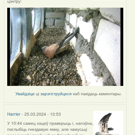
цэнтру:
Увайдзіце
ці
зарэгіструйцеся
каб пакідаць каментары.
Harrier
- 25.03.2024 - 10:53
У 10:44 самец хацеў праверыць і, напэўна,
паглыбіць гнездавую ямку, але чамусьці