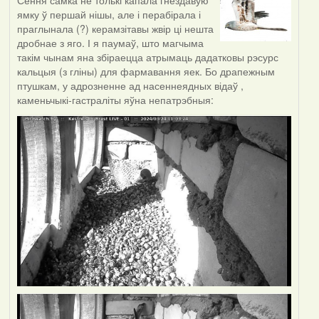
Сёння самка не толькі капала гнездавую
ямку ў першай нішы, але і перабірала і
праглынала (?) керамзітавы жвір ці нешта
дробнае з яго. І я паумаў, што магчыма
такім чынам яна збіраецца атрымаць дадатковы рэсурс
кальцыя (з гліны) для фармавання яек. Бо драпежным
птушкам, у адрозненне ад насеннеядных відаў ,
каменьчыкі-гастраліты яўна непатрэбныя: