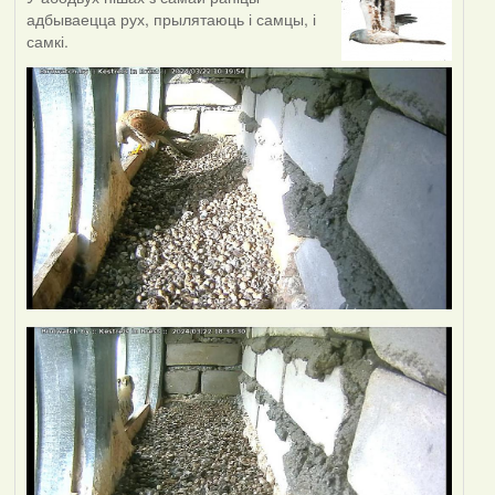
адбываецца рух, прылятаюць і самцы, і
самкі.