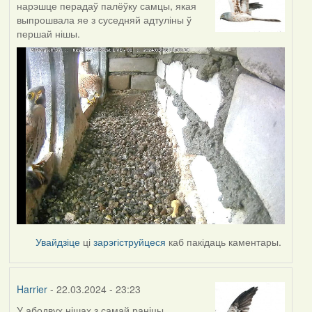
нарэшце перадаў палёўку самцы, якая
выпрошвала яе з суседняй адтуліны ў
першай нішы.
Увайдзіце
ці
зарэгіструйцеся
каб пакідаць каментары.
Harrier
- 22.03.2024 - 23:23
У абодвух нішах з самай раніцы