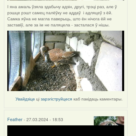
І яна амаль ўзяла здабычу адзін, другі, трэці раз, але ў
рэшце рэшт самец палёўку не аддаў і адляцеў з ёй.
Самка яўна не магла паверыць, што ён нічога ёй не
заставіў, але за ім не паляцела - засталася ў нішы.
Увайдзіце
ці
зарэгіструйцеся
каб пакідаць каментары.
Feather
- 27.03.2024 - 18:53