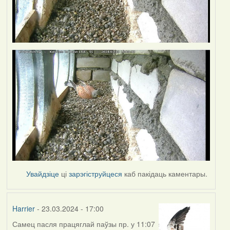
Увайдзіце
ці
зарэгіструйцеся
каб пакідаць каментары.
Harrier
- 23.03.2024 - 17:00
Самец пасля працяглай паўзы пр. у 11:07