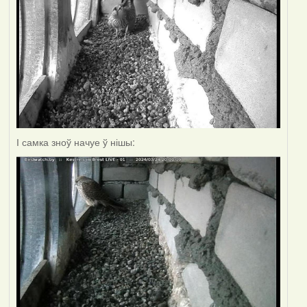
І самка зноў начуе ў нішы: