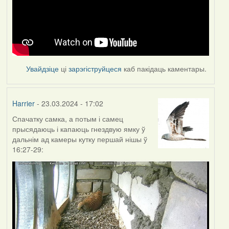
Увайдзіце
ці
зарэгіструйцеся
каб пакідаць каментары.
Harrier
- 23.03.2024 - 17:02
Спачатку самка, а потым і самец
прысядаюць і капаюць гнездвую ямку ў
дальнім ад камеры кутку першай нішы ў
16:27-29: