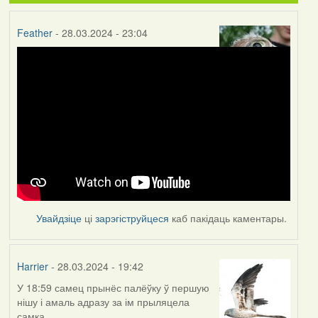
Feather
- 28.03.2024 - 23:04
Увайдзіце
ці
зарэгіструйцеся
каб пакідаць каментары.
Harrier
- 28.03.2024 - 19:42
У 18:59 самец прынёс палёўку ў першую
нішу і амаль адразу за ім прыляцела
самка.