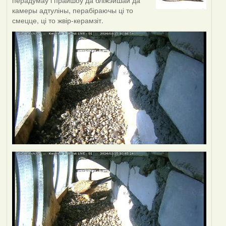
перадумаў і прайшоў да бліжэйшай да
камеры адтуліны, перабіраючы ці то
смецце, ці то жвір-керамзіт.