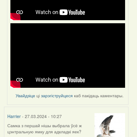
Увайдзіце
ці
зарэгіструйцеся
каб пакідаць каментары.
Harrier
- 27.03.2024 - 10:27
Самка з першай нішы выбрала ўсё ж
цэнтральную ямку для адкладкі яек?