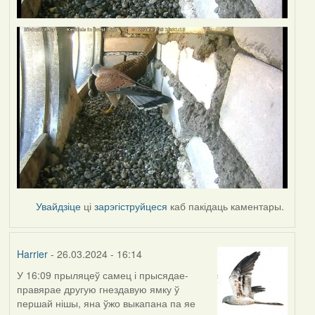
Увайдзіце
ці
зарэгіструйцеся
каб пакідаць каментары.
Harrier
- 26.03.2024 - 16:14
У 16:09 прыляцеў самец і прысядае-
правярае другую гнездавую ямку ў
першай нішы, яна ўжо выкапана па яе