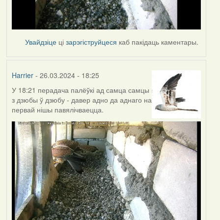
Увайдзіце
ці
зарэгіструйцеся
каб пакідаць каментары.
Harrier
- 26.03.2024 - 18:25
У 18:21 перадача палёўкі ад самца самцы
з дзюбы ў дзюбу - давер адно да аднаго на
первай нішы павялічваецца.