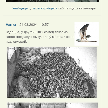
Увайдзіце
ці
зарэгіструйцеся
каб пакідаць каментары.
Harrier
- 24.03.2024 - 10:57
Здаецца, у другой нішы самец таксама
капае гнездавую ямку, але ў мёртвай зоне
пад камерай: