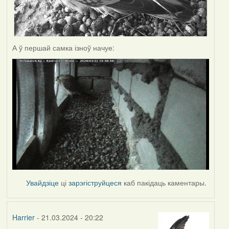
А ў першай самка ізноў начуе:
Увайдзіце
ці
зарэгіструйцеся
каб пакідаць каментары.
Harrier
- 21.03.2024 - 20:22