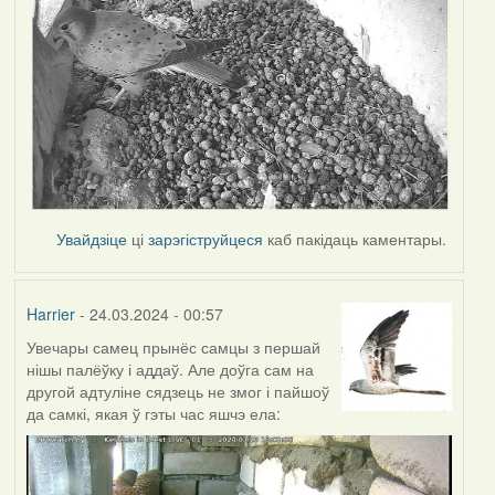
Увайдзіце
ці
зарэгіструйцеся
каб пакідаць каментары.
Harrier
- 24.03.2024 - 00:57
Увечары самец прынёс самцы з першай
нішы палёўку і аддаў. Але доўга сам на
другой адтуліне сядзець не змог і пайшоў
да самкі, якая ў гэты час яшчэ ела: