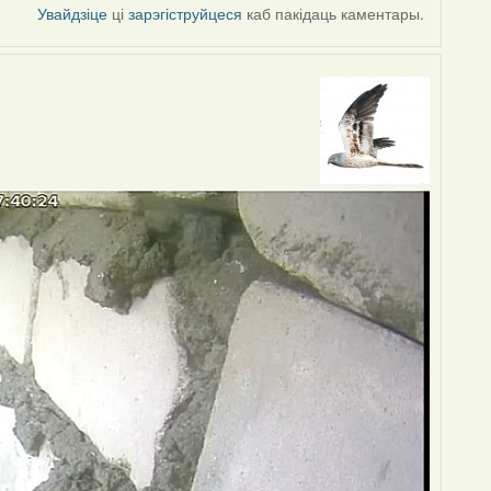
Увайдзіце
ці
зарэгіструйцеся
каб пакідаць каментары.