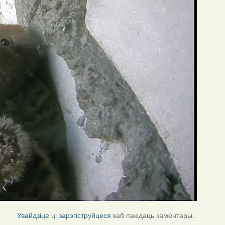
Увайдзіце
ці
зарэгіструйцеся
каб пакідаць каментары.