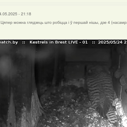
4.05.2025 - 21:18
Цяпер можна глядзець што робіцца і ў першай нішы, дзе 4 (насамрэ