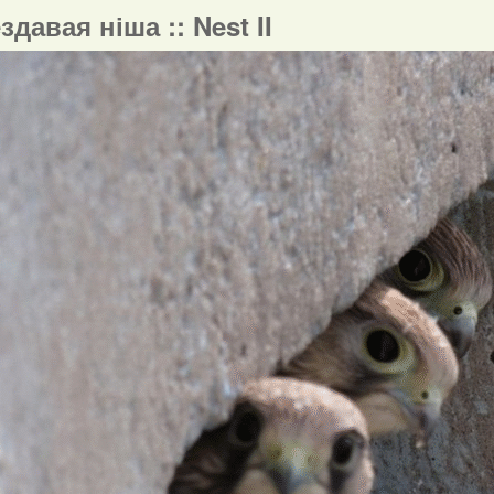
ездавая ніша :: Nest II