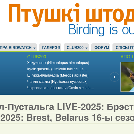
ПРА BIRDWATCH
ГАЛЕРЭЯ
CLUB200
ФОРУМ
СПІСЫ П
CLUB200
АПОШ
Хадулачнік (Himantopus himantopus)
Кулік-гразевік (Limicola falcinellus…
Шчурка-пчалаедка (Merops apiaster)
Чапля-кваква (Nycticorax nycticorax)
Чырвонаваллёвы гагач (Gavia stellata…
-Пустальга LIVE-2025: Брэст,
2025: Brest, Belarus 16-ы сезо