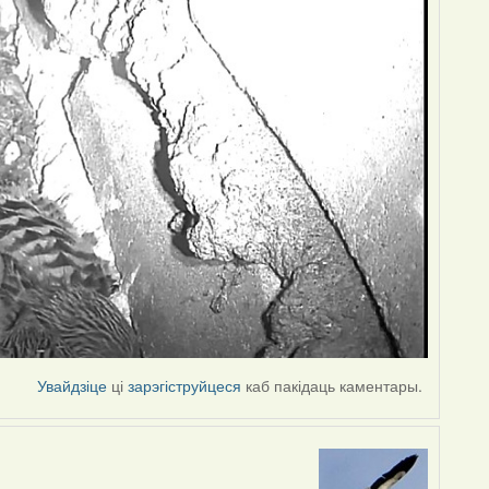
Увайдзіце
ці
зарэгіструйцеся
каб пакідаць каментары.