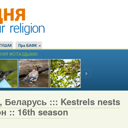
ТУШАК
Пра БАФК
НІЯ ФОТАЗДЫМКІ
 Беларусь ::: Kestrels nests
н :: 16th season