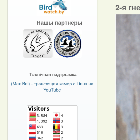
2-я гн
Нашы партнёры
Тэхнічная падтрымка
(Max Bel) - тpансляция камер с Linux на
YouTube