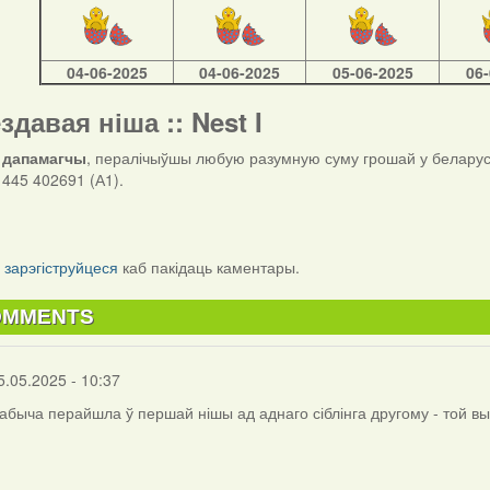
04-06-2025
04-06-2025
05-06-2025
06
ездавая ніша :: Nest I
 дапамагчы
, пералічыўшы любую разумную суму грошай у беларуск
445 402691 (А1).
і
зарэгіструйцеся
каб пакідаць каментары.
OMMENTS
5.05.2025 - 10:37
дабыча перайшла ў першай нішы ад аднаго сіблінга другому - той в