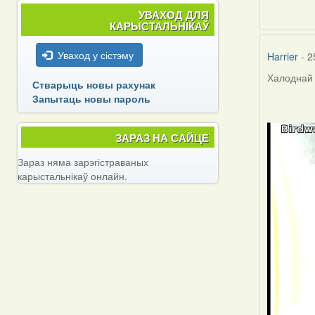
УВАХОД ДЛЯ
КАРЫСТАЛЬНІКАЎ
Уваход у сістэму
Harrier
- 2
Халоднай 
Стварыць новы рахунак
Запытаць новы пароль
ЗАРАЗ НА САЙЦЕ
Зараз няма зарэгістраваных
карыстальнікаў онлайн.