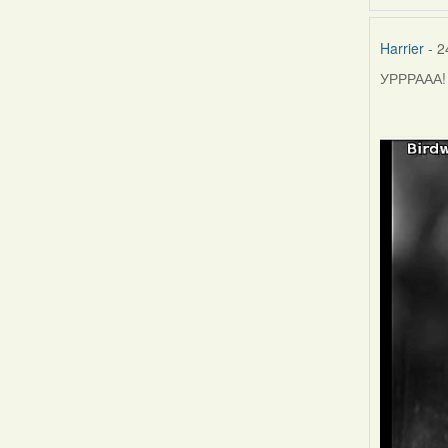
Harrier
- 2
УРРРААА! 