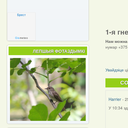
Брест
1-я гн
Gis
meteo
Нам можна
нумар +375 
ЛЕПШЫЯ ФОТАЗДЫМКІ
Увайдзіце
ц
C
Harrier
- 2
У 10:34 з