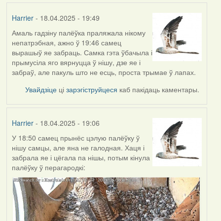
Harrier
- 18.04.2025 - 19:49
Амаль гадзіну палёўка праляжала нікому
непатрэбная, ажно ў 19:46 самец
вырашыў яе забраць. Самка гэта ўбачыла і
прымусіла яго вярнуцца ў нішу, дзе яе і
забраў, але пакуль што не есць, проста трымае ў лапах.
Увайдзіце
ці
зарэгіструйцеся
каб пакідаць каментары.
Harrier
- 18.04.2025 - 19:06
У 18:50 самец прынёс цэлую палёўку ў
нішу самцы, але яна не галодная. Хаця і
забрала яе і цёгала па нішы, потым кінула
палёўку ў перагародкі: