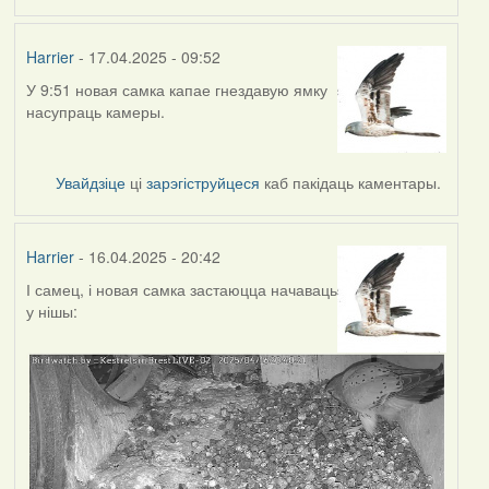
Harrier
- 17.04.2025 - 09:52
У 9:51 новая самка капае гнездавую ямку
насупраць камеры.
Увайдзіце
ці
зарэгіструйцеся
каб пакідаць каментары.
Harrier
- 16.04.2025 - 20:42
І самец, і новая самка застаюцца начаваць
у нішы: