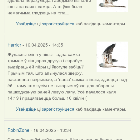
іншы на вачах самца. А то ўжо было
немагчыма глядзець на гэта...
Увайдзіце
ці
зарэгіструйцеся
каб пакідаць каментары.
Harrier
- 16.04.2025 - 14:35
Жудасны клінч у нішы - адна самка
трымае ў кіпцюрах другую і спрабуе
выдзіраць ёй пёры ці ўвогуле забіць?
Прычым тая, што апынулася зверху,
пастаянна пакрыквае, а 'наша' самка з іншы, здаецца пад
ёй - таму што зусім не выкарыстоўвае для абароны
пашкоджаную раней левую лапу. Усё пачалося каля
14:19 і працягваецца больш 10 хвілін (
Увайдзіце
ці
зарэгіструйцеся
каб пакідаць каментары.
RobinZone
- 16.04.2025 - 13:34
Сапраўды нейкі дзіўны сезон. Шкада што не бачна, што