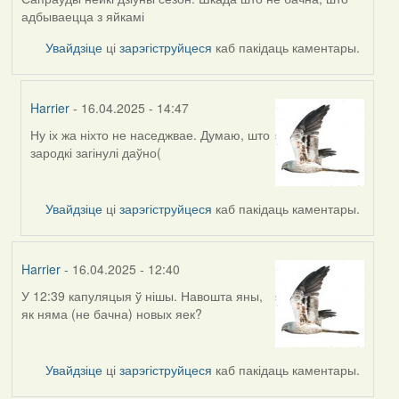
адбываецца з яйкамі
Увайдзіце
ці
зарэгіструйцеся
каб пакідаць каментары.
Harrier
- 16.04.2025 - 14:47
Ну іх жа ніхто не наседжвае. Думаю, што
In
зародкі загінулі даўно(
reply
to
by
Увайдзіце
ці
зарэгіструйцеся
каб пакідаць каментары.
RobinZone
Harrier
- 16.04.2025 - 12:40
У 12:39 капуляцыя ў нішы. Навошта яны,
як няма (не бачна) новых яек?
Увайдзіце
ці
зарэгіструйцеся
каб пакідаць каментары.