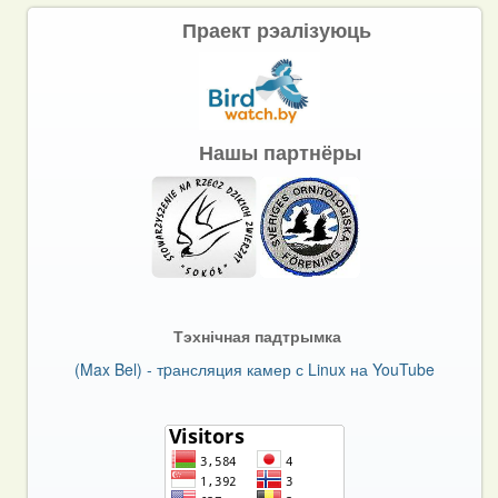
Праект рэалізуюць
Нашы партнёры
Тэхнічная падтрымка
(Max Bel) - тpансляция камер с Linux на YouTube