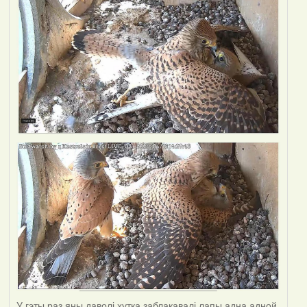
У гэты раз яны даволі хутка заблакавалі лапы адна адной