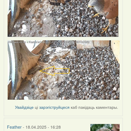
Увайдзіце
ці
зарэгіструйцеся
каб пакідаць каментары.
Feather
- 18.04.2025 - 16:28