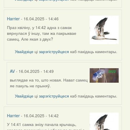
Harrier
- 16.04.2025 - 14:46
Праз хвіліну, у 14:42 адна з самак
вярнулася ў іншу, там жа пакрыквае
самец. Але якая з двух?
Увайдзіце
ці
зарэгіструйцеся
каб пакідаць каментары.
AV
- 16.04.2025 - 14:49
выглядае на то, што новая. Нават самец
In
яе пакуль не прыняў.
reply
to
Увайдзіце
ці
зарэгіструйцеся
каб пакідаць каментары.
by
Harrier
Harrier
- 16.04.2025 - 14:42
У 14:41 самка знізу пачала крычаць,
здолела перакуліцца і абедзьве выпалі з