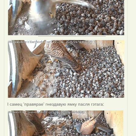
І самец 'правярае' гнездавую ямку пасля гэтага: