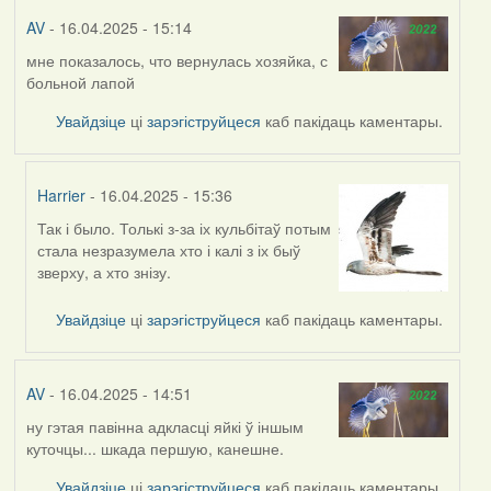
AV
- 16.04.2025 - 15:14
мне показалось, что вернулась хозяйка, с
больной лапой
Увайдзіце
ці
зарэгіструйцеся
каб пакідаць каментары.
Harrier
- 16.04.2025 - 15:36
Так і было. Толькі з-за іх кульбітаў потым
In
стала незразумела хто і калі з іх быў
reply
зверху, а хто знізу.
to
by
Увайдзіце
ці
зарэгіструйцеся
каб пакідаць каментары.
AV
AV
- 16.04.2025 - 14:51
ну гэтая павінна адкласці яйкі ў іншым
куточцы... шкада першую, канешне.
Увайдзіце
ці
зарэгіструйцеся
каб пакідаць каментары.