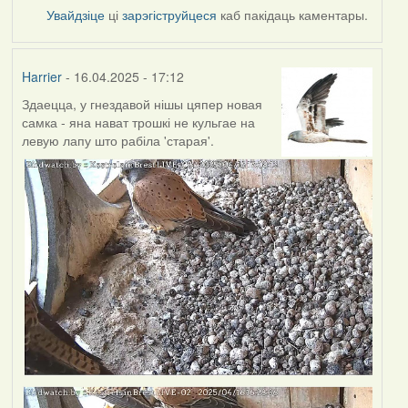
Увайдзіце
ці
зарэгіструйцеся
каб пакідаць каментары.
Harrier
- 16.04.2025 - 17:12
Здаецца, у гнездавой нішы цяпер новая
самка - яна нават трошкі не кульгае на
левую лапу што рабіла 'старая'.