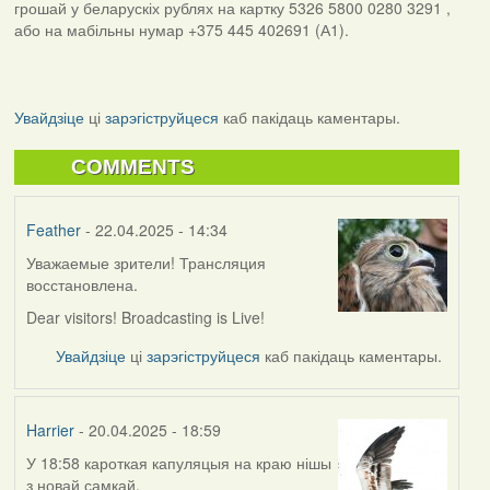
грошай у беларускіх рублях на картку 5326 5800 0280 3291 ,
або на мабільны нумар +375 445 402691 (А1).
Увайдзіце
ці
зарэгіструйцеся
каб пакідаць каментары.
COMMENTS
Feather
- 22.04.2025 - 14:34
Уважаемые зрители! Трансляция
восстановлена.
Dear visitors! Broadcasting is Live!
Увайдзіце
ці
зарэгіструйцеся
каб пакідаць каментары.
Harrier
- 20.04.2025 - 18:59
У 18:58 кароткая капуляцыя на краю нішы
з новай самкай.