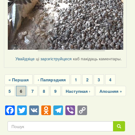
Увайдзіце
ці
зарэгіструйцеся
каб пакідаць каментары.
Pagination
First
« Першая
Previous
‹ Папярэдняя
Page
1
Page
2
Page
3
Page
4
page
page
Page
5
Current
6
Page
7
Page
8
Page
9
Next
Наступная ›
Last
Апошняя »
page
page
page
Facebook
Twitter
VK
Odnoklassniki
Telegram
Viber
Copy
Link
Пошук
Пошук