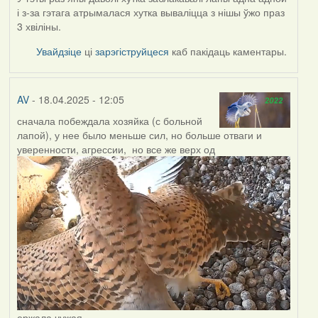
і з-за гэтага атрымалася хутка вываліцца з нішы ўжо праз
3 хвіліны.
Увайдзіце
ці
зарэгіструйцеся
каб пакідаць каментары.
AV
- 18.04.2025 - 12:05
сначала побеждала хозяйка (с больной
лапой), у нее было меньше сил, но больше отваги и
уверенности, агрессии, но все же верх од
ержала чужая.