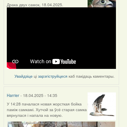
Драка двух самок, 18.04.2025.
Увайдзіце
ці
зарэгіструйцеся
каб пакідаць каментары.
Harrier
- 18.04.2025 - 14:35
У 14:28 пачалася новая жорсткая бойка
паміж самкамі. Хутчэй за ўсё старая самка
вярнулася і напала на новую.