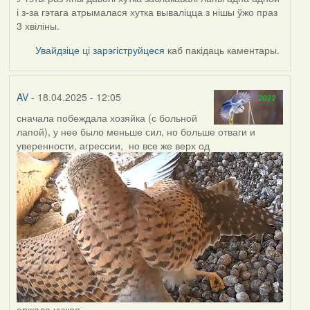
і з-за гэтага атрымалася хутка вываліцца з нішы ўжо праз
3 хвіліны.
Увайдзіце
ці
зарэгіструйцеся
каб пакідаць каментары.
AV
- 18.04.2025 - 12:05
сначала побеждала хозяйка (с больной
лапой), у нее было меньше сил, но больше отваги и
уверенности, агрессии, но все же верх од
ержала чужая.