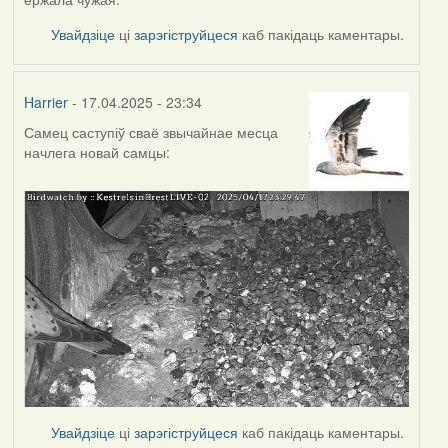
Увайдзіце
ці
зарэгіструйцеся
каб пакідаць каментары.
Harrier
- 17.04.2025 - 23:34
Самец саступіў сваё звычайнае месца
начлега новай самцы:
Увайдзіце
ці
зарэгіструйцеся
каб пакідаць каментары.