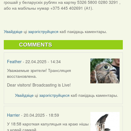
грошай у беларускіх рублях на картку 5326 5800 0280 3291 ,
або на мабільны нумар +375 445 402691 (А1).
Увайдзіце
ці
зарэгіструйцеся
каб пакідаць каментары.
COMMENTS
Feather
- 22.04.2025 - 14:34
Уважаемые зрители! Трансляция
восстановлена.
Dear visitors! Broadcasting is Live!
Увайдзіце
ці
зарэгіструйцеся
каб пакідаць каментары.
Harrier
- 20.04.2025 - 18:59
У 18:58 кароткая капуляцыя на краю нішы
з новай самкай.