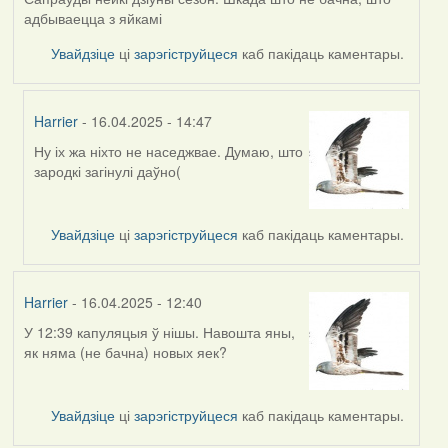
адбываецца з яйкамі
Увайдзіце
ці
зарэгіструйцеся
каб пакідаць каментары.
Harrier
- 16.04.2025 - 14:47
Ну іх жа ніхто не наседжвае. Думаю, што
In
зародкі загінулі даўно(
reply
to
by
Увайдзіце
ці
зарэгіструйцеся
каб пакідаць каментары.
RobinZone
Harrier
- 16.04.2025 - 12:40
У 12:39 капуляцыя ў нішы. Навошта яны,
як няма (не бачна) новых яек?
Увайдзіце
ці
зарэгіструйцеся
каб пакідаць каментары.