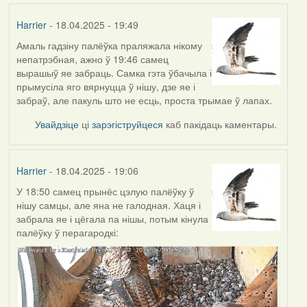
Harrier
- 18.04.2025 - 19:49
Амаль гадзіну палёўка праляжала нікому
непатрэбная, ажно ў 19:46 самец
вырашыў яе забраць. Самка гэта ўбачыла і
прымусіла яго вярнуцца ў нішу, дзе яе і
забраў, але пакуль што не есць, проста трымае ў лапах.
Увайдзіце
ці
зарэгіструйцеся
каб пакідаць каментары.
Harrier
- 18.04.2025 - 19:06
У 18:50 самец прынёс цэлую палёўку ў
нішу самцы, але яна не галодная. Хаця і
забрала яе і цёгала па нішы, потым кінула
палёўку ў перагародкі: