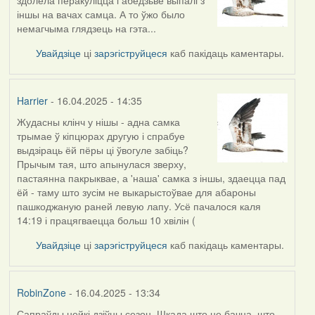
іншы на вачах самца. А то ўжо было
немагчыма глядзець на гэта...
Увайдзіце
ці
зарэгіструйцеся
каб пакідаць каментары.
Harrier
- 16.04.2025 - 14:35
Жудасны клінч у нішы - адна самка
трымае ў кіпцюрах другую і спрабуе
выдзіраць ёй пёры ці ўвогуле забіць?
Прычым тая, што апынулася зверху,
пастаянна пакрыквае, а 'наша' самка з іншы, здаецца пад
ёй - таму што зусім не выкарыстоўвае для абароны
пашкоджаную раней левую лапу. Усё пачалося каля
14:19 і працягваецца больш 10 хвілін (
Увайдзіце
ці
зарэгіструйцеся
каб пакідаць каментары.
RobinZone
- 16.04.2025 - 13:34
Сапраўды нейкі дзіўны сезон. Шкада што не бачна, што