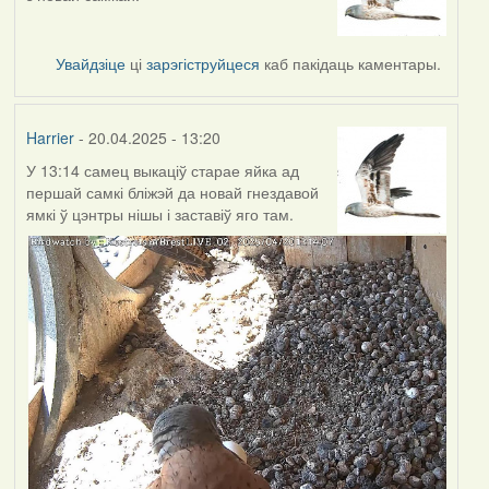
Увайдзіце
ці
зарэгіструйцеся
каб пакідаць каментары.
Harrier
- 20.04.2025 - 13:20
У 13:14 самец выкаціў старае яйка ад
першай самкі бліжэй да новай гнездавой
ямкі ў цэнтры нішы і заставіў яго там.