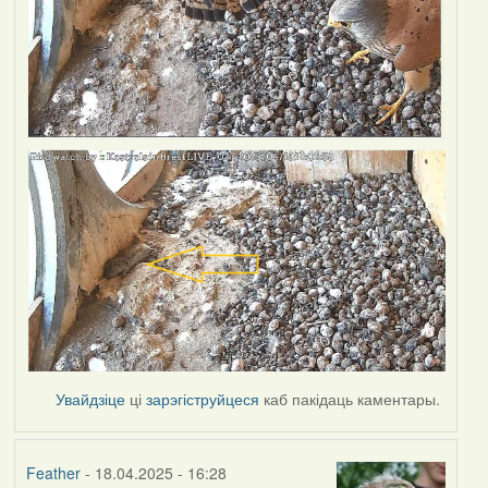
Увайдзіце
ці
зарэгіструйцеся
каб пакідаць каментары.
Feather
- 18.04.2025 - 16:28