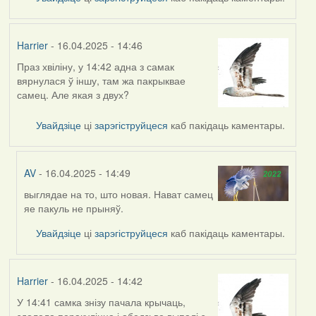
Harrier
- 16.04.2025 - 14:46
Праз хвіліну, у 14:42 адна з самак
вярнулася ў іншу, там жа пакрыквае
самец. Але якая з двух?
Увайдзіце
ці
зарэгіструйцеся
каб пакідаць каментары.
AV
- 16.04.2025 - 14:49
выглядае на то, што новая. Нават самец
In
яе пакуль не прыняў.
reply
to
Увайдзіце
ці
зарэгіструйцеся
каб пакідаць каментары.
by
Harrier
Harrier
- 16.04.2025 - 14:42
У 14:41 самка знізу пачала крычаць,
здолела перакуліцца і абедзьве выпалі з