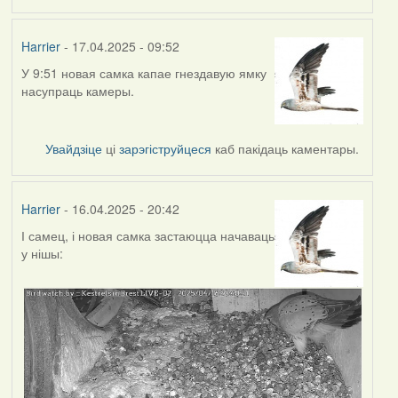
Harrier
- 17.04.2025 - 09:52
У 9:51 новая самка капае гнездавую ямку
насупраць камеры.
Увайдзіце
ці
зарэгіструйцеся
каб пакідаць каментары.
Harrier
- 16.04.2025 - 20:42
І самец, і новая самка застаюцца начаваць
у нішы: