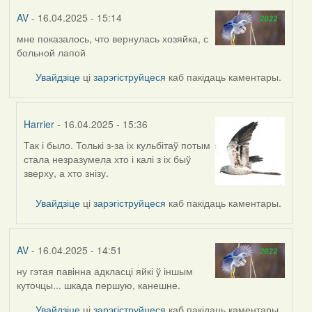
AV
- 16.04.2025 - 15:14
мне показалось, что вернулась хозяйка, с
больной лапой
Увайдзіце
ці
зарэгіструйцеся
каб пакідаць каментары.
Harrier
- 16.04.2025 - 15:36
Так і было. Толькі з-за іх кульбітаў потым
In
стала незразумела хто і калі з іх быў
reply
зверху, а хто знізу.
to
by
Увайдзіце
ці
зарэгіструйцеся
каб пакідаць каментары.
AV
AV
- 16.04.2025 - 14:51
ну гэтая павінна адкласці яйкі ў іншым
куточцы... шкада першую, канешне.
Увайдзіце
ці
зарэгіструйцеся
каб пакідаць каментары.