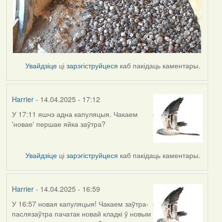
Увайдзіце
ці
зарэгіструйцеся
каб пакідаць каментары.
Harrier
- 14.04.2025 - 17:12
У 17:11 яшчэ адна капуляцыя. Чакаем
'новае' першае яйка заўтра?
Увайдзіце
ці
зарэгіструйцеся
каб пакідаць каментары.
Harrier
- 14.04.2025 - 16:59
У 16:57 новая капуляцыя! Чакаем заўтра-
паслязаўтра пачатак новай кладкі ў новым