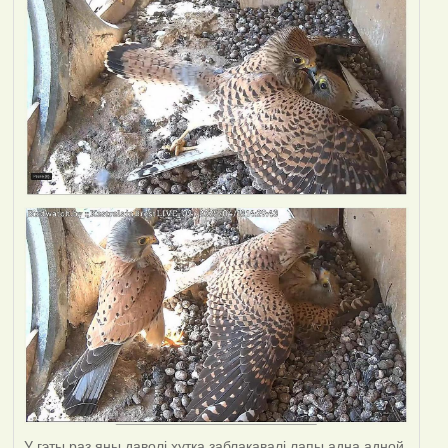
У гэты раз яны даволі хутка заблакавалі лапы адна адной