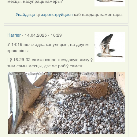
месцы, насупраць камеры?
Увайдзіце
ці
зарэгіструйцеся
каб пакідаць каментары.
Harrier
- 14.04.2025 - 16:29
У 14:16 яшчэ адна капуляцыя, на другім
краю нішы.
І ў 16:29-32 самка капае гнездавую ямку ў
тым самы месцы, дзе яе рабіў самец: