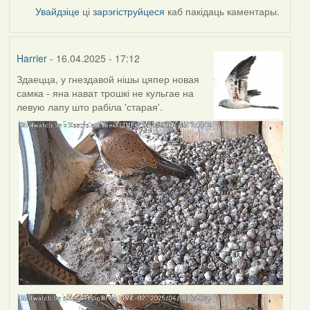
Увайдзіце
ці
зарэгіструйцеся
каб пакідаць каментары.
Harrier
- 16.04.2025 - 17:12
Здаецца, у гнездавой нішы цяпер новая
самка - яна нават трошкі не кульгае на
левую лапу што рабіла 'старая'.