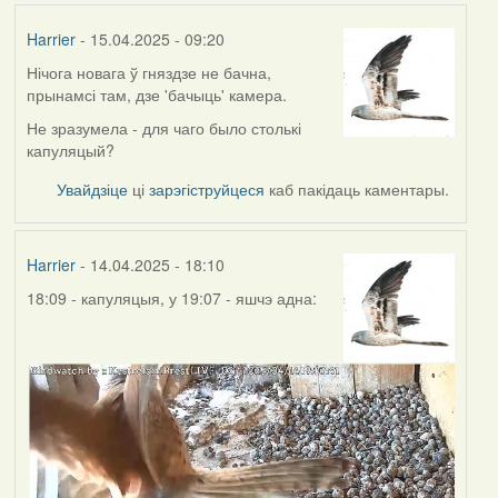
Harrier
- 15.04.2025 - 09:20
Нічога новага ў гняздзе не бачна,
прынамсі там, дзе 'бачыць' камера.
Не зразумела - для чаго было столькі
капуляцый?
Увайдзіце
ці
зарэгіструйцеся
каб пакідаць каментары.
Harrier
- 14.04.2025 - 18:10
18:09 - капуляцыя, у 19:07 - яшчэ адна: