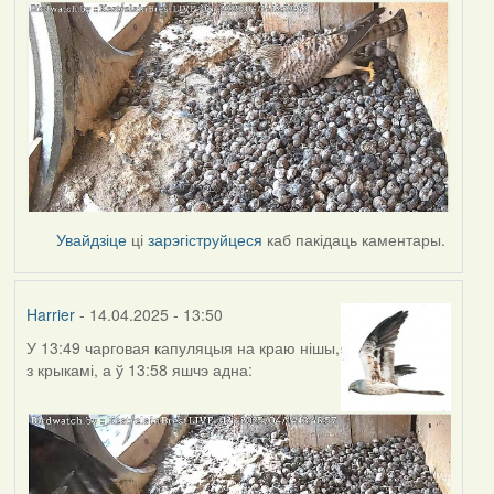
Увайдзіце
ці
зарэгіструйцеся
каб пакідаць каментары.
Harrier
- 14.04.2025 - 13:50
У 13:49 чарговая капуляцыя на краю нішы,
з крыкамі, а ў 13:58 яшчэ адна: