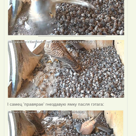
І самец 'правярае' гнездавую ямку пасля гэтага: