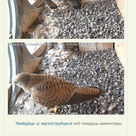
Увайдзіце
ці
зарэгіструйцеся
каб пакідаць каментары.