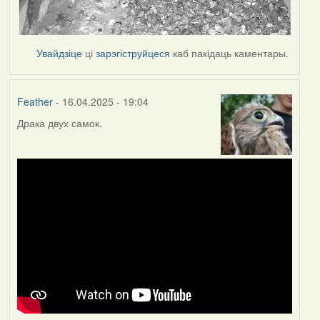
Увайдзіце
ці
зарэгіструйцеся
каб пакідаць каментары.
Feather
- 16.04.2025 - 19:04
Драка двух самок.