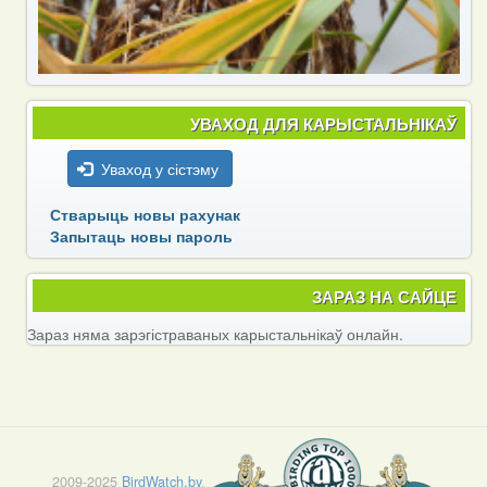
УВАХОД ДЛЯ КАРЫСТАЛЬНІКАЎ
Уваход у сістэму
Стварыць новы рахунак
Запытаць новы пароль
ЗАРАЗ НА САЙЦЕ
Зараз няма зарэгістраваных карыстальнікаў онлайн.
2009-2025
BirdWatch.by
.