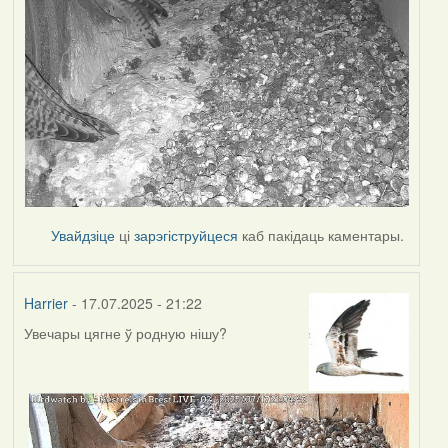
Увайдзіце
ці
зарэгіструйцеся
каб пакідаць каментары.
Harrier
- 17.07.2025 - 21:22
Увечары цягне ў родную нішу?