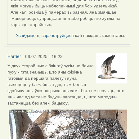
SaMANdaS
якія могуць быць небяспечнымі для ўсіх удзельнікаў.
Але калі розніца ў памерах выразная, яна змяншае
імавернасць супрацьстаяння або робіць яго хуткім на
карысць старэйшых.
Увайдзіце
ці
зарэгіструйцеся
каб пакідаць каментары.
Harrier
- 06.07.2025 - 16:22
У двух старэйшых сіблінгаў зусім не бачна
пуху - гэта значыць, што яны фізічна
гатовыя да першага палёту і яўна
выляцяць у бліжэйшыя дні, тым больш
здабычу яны ўжо разрываюць самі. Гэта не значыць, што
яны час ад часу не будуць вяртацца, ці што малодшы
застанецца без апекі бацькоў.