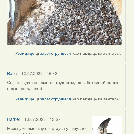
Увайдзіце
ці
зарэгіструйцеся
каб пакідаць каментары.
Burry
- 13.07.2025 - 16:43
Сезон выдался немного грустным, но заботливый папка
опять порадовал)
Увайдзіце
ці
зарэгіструйцеся
каб пакідаць каментары.
Harrier
- 13.07.2025 - 13:57
Можа ўжо вылятаў і вяртаўся ў нішу, але
зараз у 13:45 дакладна выляцеў з крыкамі