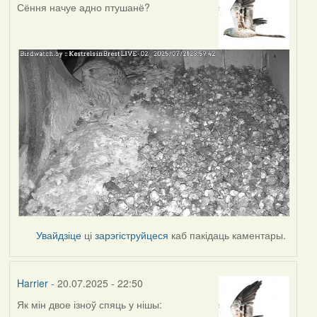
Сёння начуе адно птушанё?
Увайдзіце
ці
зарэгіструйцеся
каб пакідаць каментары.
Harrier
- 20.07.2025 - 22:50
Як мін двое ізноў спяць у нішы: