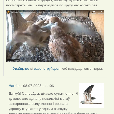
посмотреть, мышь переходила по кругу несколько раз.
Увайдзіце
ці
зарэгіструйцеся
каб пакідаць каментары.
Harrier
- 08.07.2025 - 11:06
Дзякуй! Сапраўды, цікавае сутыкненне. Я
In
думаю, што адна (з некалькіх) мэтаў
reply
асінхроннага вылуплення і рознага
to
ўзросту птушанят у адным вывадку
by
таксама змяншэнне колькасці падобных боек за ежу,