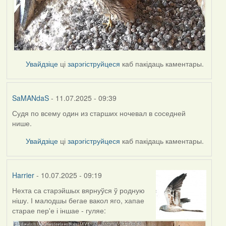
Увайдзіце
ці
зарэгіструйцеся
каб пакідаць каментары.
SaMANdaS
- 11.07.2025 - 09:39
Судя по всему один из старших ночевал в соседней
нише.
Увайдзіце
ці
зарэгіструйцеся
каб пакідаць каментары.
Harrier
- 10.07.2025 - 09:19
Нехта са старэйшых вярнуўся ў родную
нішу. І малодшы бегае вакол яго, хапае
старае пер'е і іншае - гуляе: