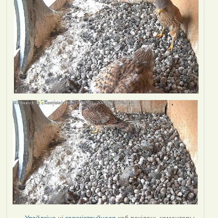
Увайдзіце
ці
зарэгіструйцеся
каб пакідаць каментары.