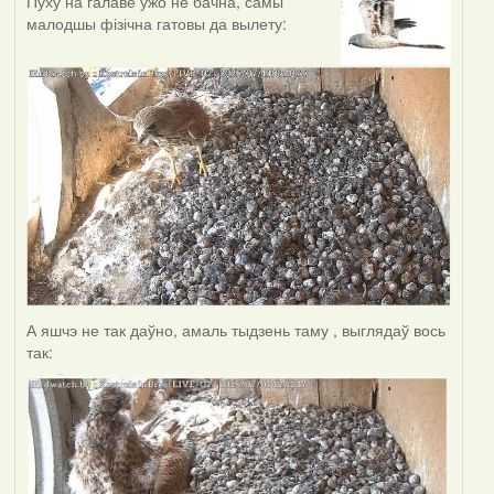
Пуху на галаве ўжо не бачна, самы
малодшы фізічна гатовы да вылету:
А яшчэ не так даўно, амаль тыдзень таму , выглядаў вось
так: