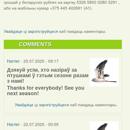
грошай у беларускіх рублях на картку 5326 5800 0280 3291 ,
або на мабільны нумар +375 445 402691 (А1).
Увайдзіце
ці
зарэгіструйцеся
каб пакідаць каментары.
COMMENTS
Harrier
- 25.07.2025 - 09:17
Дзякуй усім, хто назіраў за
птушкамі ў гэтым сезоне разам
з намі!
Thanks for everybody! See you
next season!
Увайдзіце
ці
зарэгіструйцеся
каб пакідаць каментары.
Harrier
- 22.07.2025 - 00:05