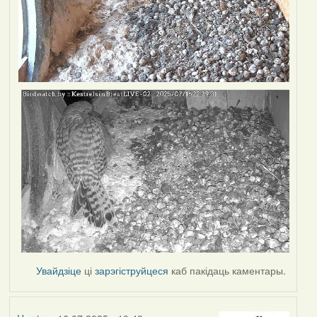
Увайдзіце
ці
зарэгіструйцеся
каб пакідаць каментары.