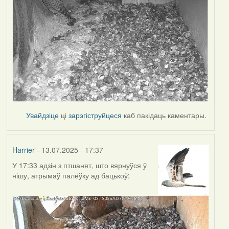
Увайдзіце
ці
зарэгіструйцеся
каб пакідаць каментары.
Harrier
- 13.07.2025 - 17:37
У 17:33 адзін з птшанят, што вярнуўся ў
нішу, атрымаў палёўку ад бацькоў: