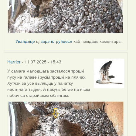
Увайдзіце
ці
зарэгіструйцеся
каб пакідаць каментары.
Harrier
- 11.07.2025 - 15:43
У самага малодшага засталося трошкі
пуху на галаве і зусім трошкі на плячах.
Хутчэй за ўсё выляціць у пачатку
настпнага тыдня. А пакуль бегае па нішы
побач са старэйшым сіблінгам.