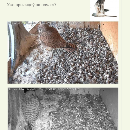
Ужо прыляцеў на начлег?