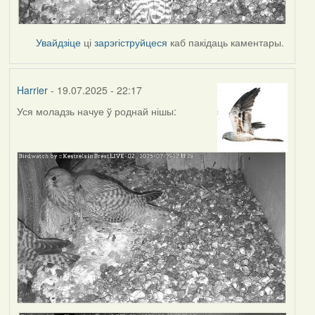
Увайдзіце
ці
зарэгіструйцеся
каб пакідаць каментары.
Harrier
- 19.07.2025 - 22:17
Уся моладзь начуе ў роднай нішы: