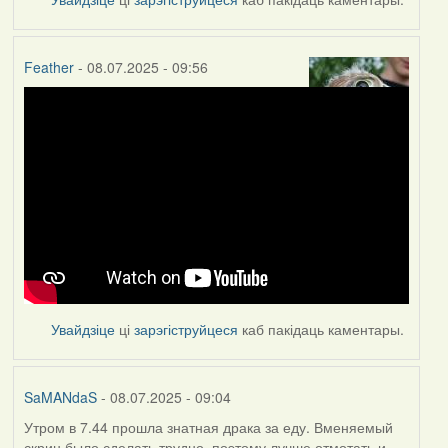
Feather
- 08.07.2025 - 09:56
Увайдзіце
ці
зарэгіструйцеся
каб пакідаць каментары.
SaMANdaS
- 08.07.2025 - 09:04
Утром в 7.44 прошла знатная драка за еду. Вменяемый
скрин было сделать трудно, поэтому лучше отмотать и