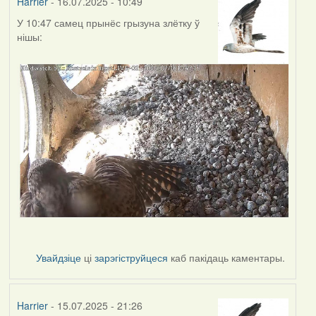
Harrier
- 16.07.2025 - 10:49
У 10:47 самец прынёс грызуна злётку ў
нішы:
Увайдзіце
ці
зарэгіструйцеся
каб пакідаць каментары.
Harrier
- 15.07.2025 - 21:26