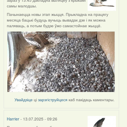
самы малодшы.
Пачынаецца новы этап жыцця. Прыкладна на працягу
месяца бацькі будуць вучыць вывадак дзе і як можна
паляваць, а потым будзе ўжо самастойнае жыццё.
Увайдзіце
ці
зарэгіструйцеся
каб пакідаць каментары.
Harrier
- 13.07.2025 - 09:26