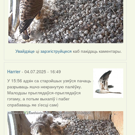
Увайдзіце
ці
зарэгіструйцеся
каб пакідаць каментары.
Harrier
- 04.07.2025 - 16:49
У 15:56 адзін са старэйшых узяўся пачаць
разрываць яшчэ некранутую палёўку.
Малодшы прыглядаўся-прыглядаўся
гэтаму, а потым выхапіў і пабег
спрабаваць яе з'есці сам)