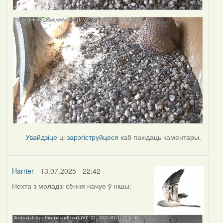
Увайдзіце
ці
зарэгіструйцеся
каб пакідаць каментары.
Harrier
- 13.07.2025 - 22:42
Нехта з моладзі сёння начуе ў нішы: