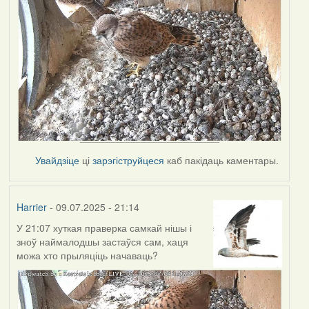
Увайдзіце
ці
зарэгіструйцеся
каб пакідаць каментары.
Harrier
- 09.07.2025 - 21:14
У 21:07 хуткая праверка самкай нішы і
зноў наймалодшы застаўся сам, хаця
можа хто прыляціць начаваць?