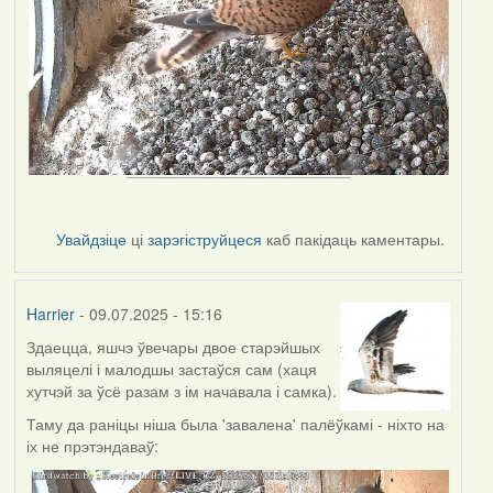
Увайдзіце
ці
зарэгіструйцеся
каб пакідаць каментары.
Harrier
- 09.07.2025 - 15:16
Здаецца, яшчэ ўвечары двое старэйшых
выляцелі і малодшы застаўся сам (хаця
хутчэй за ўсё разам з ім начавала і самка).
Таму да раніцы ніша была 'завалена' палёўкамі - ніхто на
іх не прэтэндаваў: