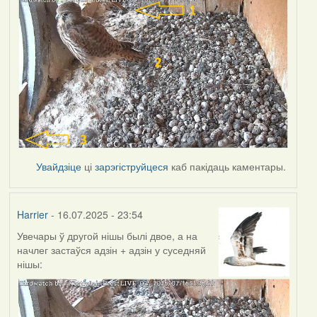
Увайдзіце
ці
зарэгіструйцеся
каб пакідаць каментары.
Harrier
- 16.07.2025 - 23:54
Увечары ў другой нішы былі двое, а на
начлег застаўся адзін + адзін у суседняй
нішы: