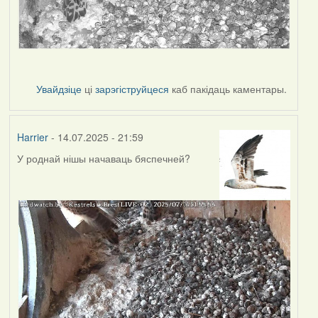
Увайдзіце
ці
зарэгіструйцеся
каб пакідаць каментары.
Harrier
- 14.07.2025 - 21:59
У роднай нішы начаваць бяспечней?