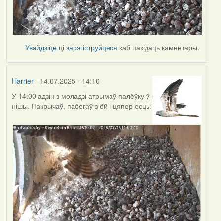
Увайдзіце
ці
зарэгіструйцеся
каб пакідаць каментары.
Harrier
- 14.07.2025 - 14:10
У 14:00 адзін з моладзі атрымаў палёўку ў
нішы. Пакрычаў, пабегаў з ёй і цяпер есць: