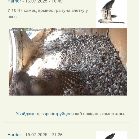
Harrier
- 16.07.2025 - 10:49
У 10:47 самец прынёс грызуна злётку ў
нішы:
Увайдзіце
ці
зарэгіструйцеся
каб пакідаць каментары.
Harrier
- 15.07.2025 - 21:26