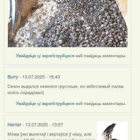
Увайдзіце
ці
зарэгіструйцеся
каб пакідаць каментары.
Burry
- 13.07.2025 - 16:43
Сезон выдался немного грустным, но заботливый папка
опять порадовал)
Увайдзіце
ці
зарэгіструйцеся
каб пакідаць каментары.
Harrier
- 13.07.2025 - 13:57
Можа ўжо вылятаў і вяртаўся ў нішу, але
зараз у 13:45 дакладна выляцеў з крыкамі