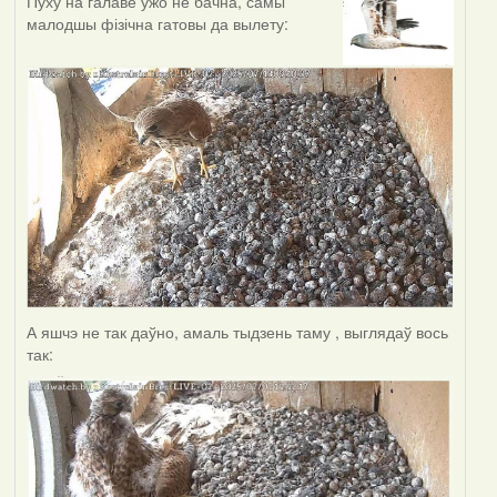
Пуху на галаве ўжо не бачна, самы
малодшы фізічна гатовы да вылету:
А яшчэ не так даўно, амаль тыдзень таму , выглядаў вось
так: