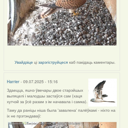
Увайдзіце
ці
зарэгіструйцеся
каб пакідаць каментары.
Harrier
- 09.07.2025 - 15:16
Здаецца, яшчэ ўвечары двое старэйшых
выляцелі і малодшы застаўся сам (хаця
хутчэй за ўсё разам з ім начавала і самка).
Таму да раніцы ніша была 'завалена' палёўкамі - ніхто на
іх не прэтэндаваў: