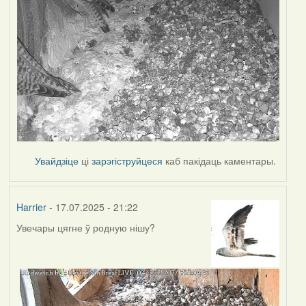
Увайдзіце
ці
зарэгіструйцеся
каб пакідаць каментары.
Harrier
- 17.07.2025 - 21:22
Увечары цягне ў родную нішу?