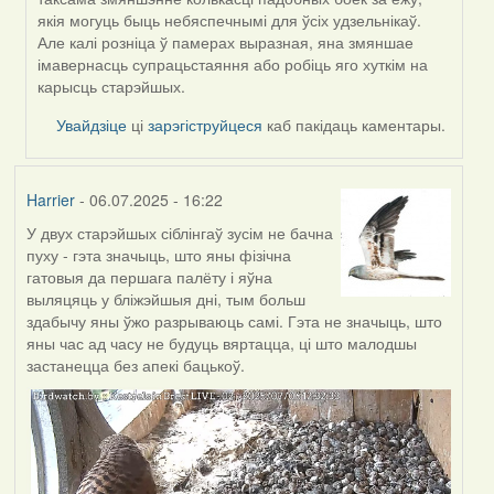
SaMANdaS
якія могуць быць небяспечнымі для ўсіх удзельнікаў.
Але калі розніца ў памерах выразная, яна змяншае
імавернасць супрацьстаяння або робіць яго хуткім на
карысць старэйшых.
Увайдзіце
ці
зарэгіструйцеся
каб пакідаць каментары.
Harrier
- 06.07.2025 - 16:22
У двух старэйшых сіблінгаў зусім не бачна
пуху - гэта значыць, што яны фізічна
гатовыя да першага палёту і яўна
выляцяць у бліжэйшыя дні, тым больш
здабычу яны ўжо разрываюць самі. Гэта не значыць, што
яны час ад часу не будуць вяртацца, ці што малодшы
застанецца без апекі бацькоў.