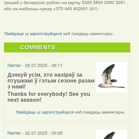
грошай у беларускіх рублях на картку 5326 5800 0280 3291 ,
або на мабільны нумар +375 445 402691 (А1).
Увайдзіце
ці
зарэгіструйцеся
каб пакідаць каментары.
COMMENTS
Harrier
- 25.07.2025 - 09:17
Дзякуй усім, хто назіраў за
птушкамі ў гэтым сезоне разам
з намі!
Thanks for everybody! See you
next season!
Увайдзіце
ці
зарэгіструйцеся
каб пакідаць каментары.
Harrier
- 22.07.2025 - 00:05