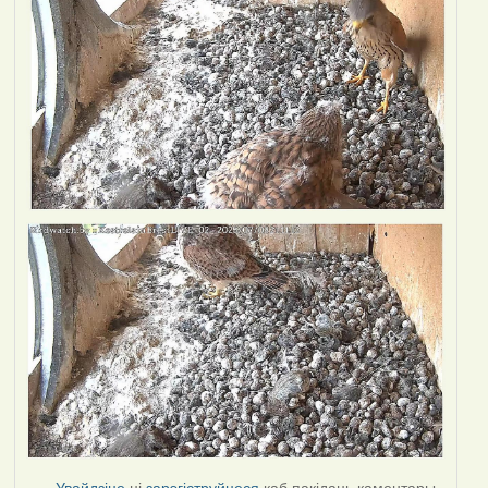
Увайдзіце
ці
зарэгіструйцеся
каб пакідаць каментары.