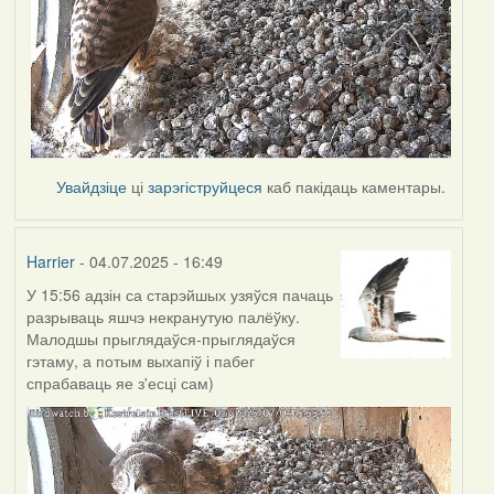
Увайдзіце
ці
зарэгіструйцеся
каб пакідаць каментары.
Harrier
- 04.07.2025 - 16:49
У 15:56 адзін са старэйшых узяўся пачаць
разрываць яшчэ некранутую палёўку.
Малодшы прыглядаўся-прыглядаўся
гэтаму, а потым выхапіў і пабег
спрабаваць яе з'есці сам)