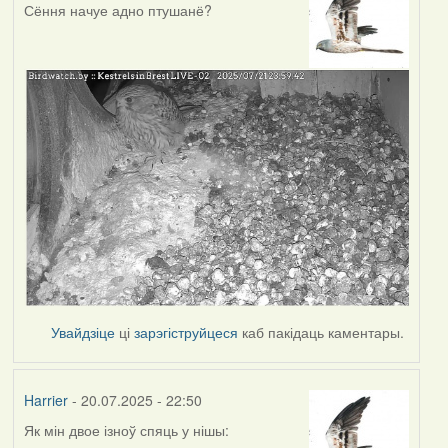
Сёння начуе адно птушанё?
Увайдзіце
ці
зарэгіструйцеся
каб пакідаць каментары.
Harrier
- 20.07.2025 - 22:50
Як мін двое ізноў спяць у нішы: