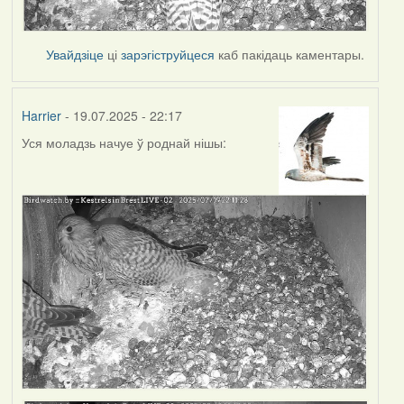
Увайдзіце
ці
зарэгіструйцеся
каб пакідаць каментары.
Harrier
- 19.07.2025 - 22:17
Уся моладзь начуе ў роднай нішы: