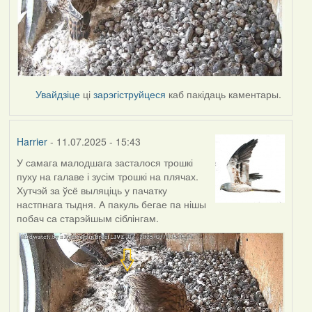
Увайдзіце
ці
зарэгіструйцеся
каб пакідаць каментары.
Harrier
- 11.07.2025 - 15:43
У самага малодшага засталося трошкі
пуху на галаве і зусім трошкі на плячах.
Хутчэй за ўсё выляціць у пачатку
настпнага тыдня. А пакуль бегае па нішы
побач са старэйшым сіблінгам.