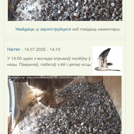
Увайдзіце
ці
зарэгіструйцеся
каб пакідаць каментары.
Harrier
- 14.07.2025 - 14:10
У 14:00 адзін з моладзі атрымаў палёўку ў
нішы. Пакрычаў, пабегаў з ёй і цяпер есць: