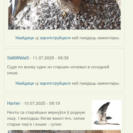
Увайдзіце
ці
зарэгіструйцеся
каб пакідаць каментары.
SaMANdaS
- 11.07.2025 - 09:39
Судя по всему один из старших ночевал в соседней
нише.
Увайдзіце
ці
зарэгіструйцеся
каб пакідаць каментары.
Harrier
- 10.07.2025 - 09:19
Нехта са старэйшых вярнуўся ў родную
нішу. І малодшы бегае вакол яго, хапае
старае пер'е і іншае - гуляе: