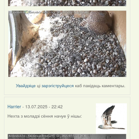
Увайдзіце
ці
зарэгіструйцеся
каб пакідаць каментары.
Harrier
- 13.07.2025 - 22:42
Нехта з моладзі сёння начуе ў нішы: