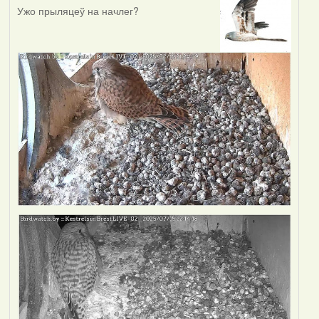
Ужо прыляцеў на начлег?