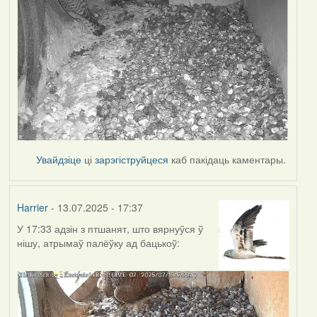
Увайдзіце
ці
зарэгіструйцеся
каб пакідаць каментары.
Harrier
- 13.07.2025 - 17:37
У 17:33 адзін з птшанят, што вярнуўся ў
нішу, атрымаў палёўку ад бацькоў: