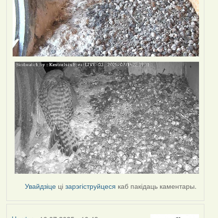
Увайдзіце
ці
зарэгіструйцеся
каб пакідаць каментары.