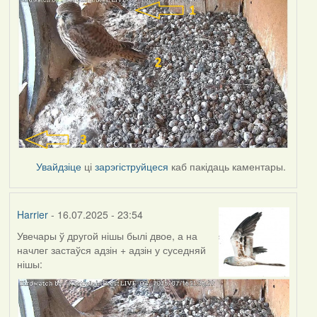
Увайдзіце
ці
зарэгіструйцеся
каб пакідаць каментары.
Harrier
- 16.07.2025 - 23:54
Увечары ў другой нішы былі двое, а на
начлег застаўся адзін + адзін у суседняй
нішы: