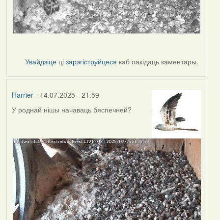
Увайдзіце
ці
зарэгіструйцеся
каб пакідаць каментары.
Harrier
- 14.07.2025 - 21:59
У роднай нішы начаваць бяспечней?