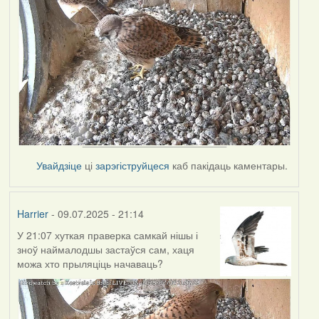
Увайдзіце
ці
зарэгіструйцеся
каб пакідаць каментары.
Harrier
- 09.07.2025 - 21:14
У 21:07 хуткая праверка самкай нішы і
зноў наймалодшы застаўся сам, хаця
можа хто прыляціць начаваць?