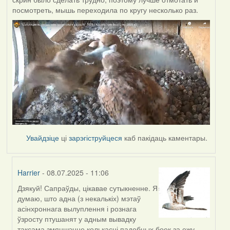
посмотреть, мышь переходила по кругу несколько раз.
Увайдзіце
ці
зарэгіструйцеся
каб пакідаць каментары.
Harrier
- 08.07.2025 - 11:06
Дзякуй! Сапраўды, цікавае сутыкненне. Я
In
думаю, што адна (з некалькіх) мэтаў
reply
асінхроннага вылуплення і рознага
to
ўзросту птушанят у адным вывадку
by
таксама змяншэнне колькасці падобных боек за ежу,