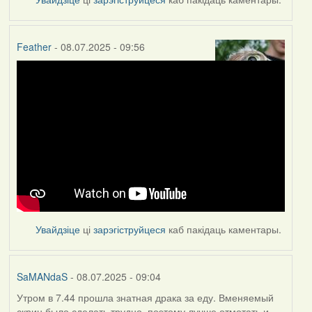
Feather
- 08.07.2025 - 09:56
Увайдзіце
ці
зарэгіструйцеся
каб пакідаць каментары.
SaMANdaS
- 08.07.2025 - 09:04
Утром в 7.44 прошла знатная драка за еду. Вменяемый
скрин было сделать трудно, поэтому лучше отмотать и