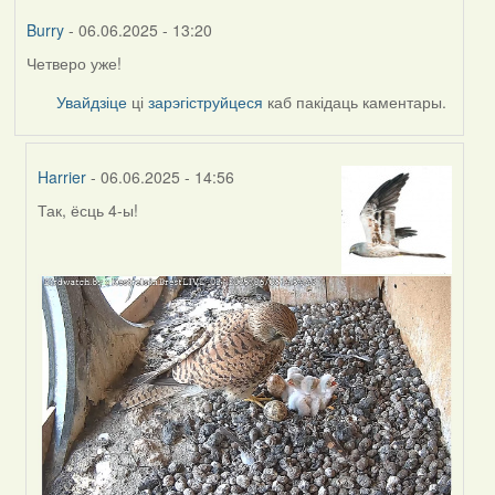
Burry
- 06.06.2025 - 13:20
Четверо уже!
Увайдзіце
ці
зарэгіструйцеся
каб пакідаць каментары.
Harrier
- 06.06.2025 - 14:56
Так, ёсць 4-ы!
In
reply
to
by
Burry