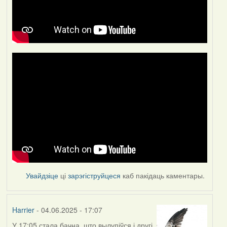
Увайдзіце
ці
зарэгіструйцеся
каб пакідаць каментары.
Harrier
- 04.06.2025 - 17:07
У 17:05 стала бачна, што вылупіўся і другі