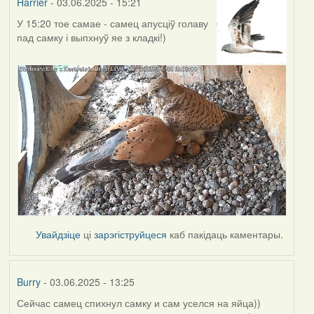
Harrier
- 03.06.2025 - 15:21
У 15:20 тое самае - самец апусціў голаву
пад самку і выпхнуў яе з кладкі!)
Увайдзіце
ці
зарэгіструйцеся
каб пакідаць каментары.
Burry
- 03.06.2025 - 13:25
Сейчас самец спихнул самку и сам уселся на яйца))