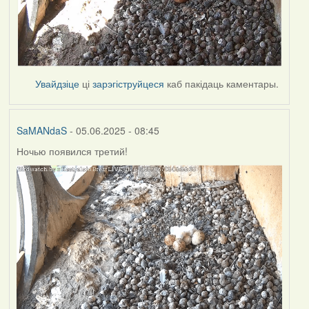
Увайдзіце
ці
зарэгіструйцеся
каб пакідаць каментары.
SaMANdaS
- 05.06.2025 - 08:45
Ночью появился третий!