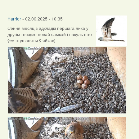
Harrier
- 02.06.2025 - 10:35
Сёння месяц з адкладкі першага яйка ў
другім гняздзе новай самкай і пакуль што
ўсе птушаняты ў яйках)