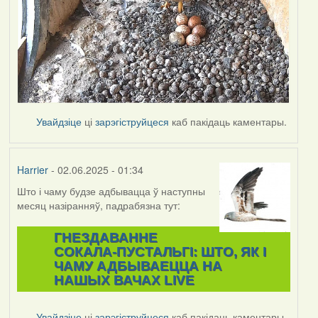
Увайдзіце
ці
зарэгіструйцеся
каб пакідаць каментары.
Harrier
- 02.06.2025 - 01:34
Што і чаму будзе адбывацца ў наступны
месяц назіранняў, падрабязна тут:
ГНЕЗДАВАННЕ
СОКАЛА-ПУСТАЛЬГІ: ШТО, ЯК І
ЧАМУ АДБЫВАЕЦЦА НА
НАШЫХ ВАЧАХ LIVE
Увайдзіце
ці
зарэгіструйцеся
каб пакідаць каментары.