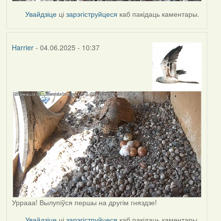
Увайдзіце
ці
зарэгіструйцеся
каб пакідаць каментары.
Harrier
- 04.06.2025 - 10:37
Уррааа! Вылупіўся першы на другім гняздзе!
Увайдзіце
ці
зарэгіструйцеся
каб пакідаць каментары.