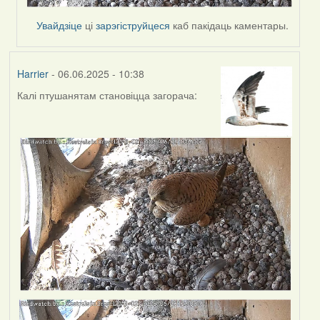
Увайдзіце
ці
зарэгіструйцеся
каб пакідаць каментары.
Harrier
- 06.06.2025 - 10:38
Калі птушанятам становіцца загорача: