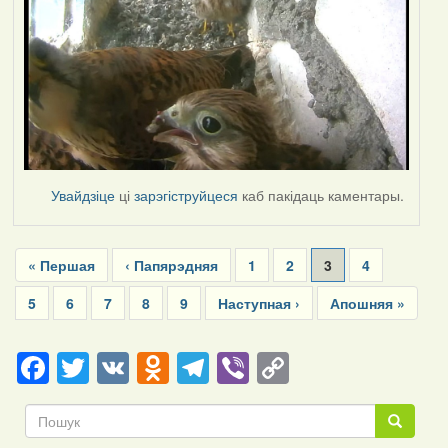
Увайдзіце
ці
зарэгіструйцеся
каб пакідаць каментары.
Pagination
First
« Першая
Previous
‹ Папярэдняя
Page
1
Page
2
Current
3
Page
4
page
page
page
Page
5
Page
6
Page
7
Page
8
Page
9
Next
Наступная ›
Last
Апошняя »
page
page
Facebook
Twitter
VK
Odnoklassniki
Telegram
Viber
Copy
Link
Пошук
Пошук