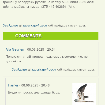
грошай у беларускіх рублях на картку 5326 5800 0280 3291 ,
або на мабільны нумар +375 445 402691 (А1).
Увайдзіце
ці
зарэгіструйцеся
каб пакідаць каментары.
COMMENTS
Alla Geurten
- 08.06.2025 - 20:34
Появился пятый птенец... еды ему , к сожалению, не
достаётся.
Увайдзіце
ці
зарэгіструйцеся
каб пакідаць каментары.
Harrier
- 08.06.2025 - 20:48
Будзе няпроста, але шанцы ёсць.
In
reply
to