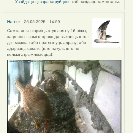
Увайдзіце
ці
зарэгіструйцеся
каб пакідаць каментары.
Harrier
- 25.05.2025 - 14:59
Самка яшчэ корміць птушанят у 1й нішы,
хаця яны і самі стараюцца выхапіць што і
дзе можна і або праглынуць адразу, або
адарваць кавалкі (што пакуль што не
вельмі атрымліваецца):