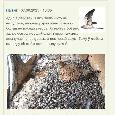
Harrier
- 07.06.2025 - 10:35
Адно з двух яек, з якіх яшчэ ніхто не
вылупіўся, ляжыць у края нішы і самкай
больш не наседжваецца. Хутчэй за ўсё яно
засталося ад першай самкі і праз памылку
апынулася сярод свежых яек новай самкі. Таму ў любым
выпадку ніхто б з яго не вылупіўся б.