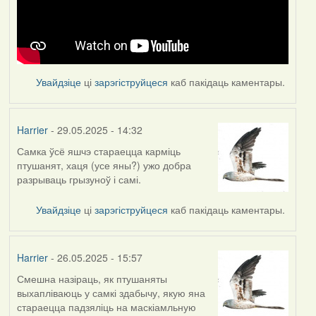
Увайдзіце
ці
зарэгіструйцеся
каб пакідаць каментары.
Harrier
- 29.05.2025 - 14:32
Самка ўсё яшчэ стараецца карміць
птушанят, хаця (усе яны?) ужо добра
разрываць грызуноў і самі.
Увайдзіце
ці
зарэгіструйцеся
каб пакідаць каментары.
Harrier
- 26.05.2025 - 15:57
Смешна назіраць, як птушаняты
выхапліваюць у самкі здабычу, якую яна
стараецца падзяліць на маскіамльную