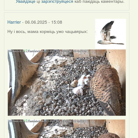
Увайдзіце
ці
зарэгіструйцеся
каб пакідаць каментары.
Harrier
- 06.06.2025 - 15:08
Ну і вось, мама корміць ужо чацьвярых: