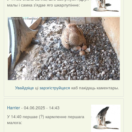
малы і самка з'ядае яго шкарлупінне:
Увайдзіце
ці
зарэгіструйцеся
каб пакідаць каментары.
Harrier
- 04.06.2025 - 14:43
У 14:40 першае (?) кармленне першага
малога: