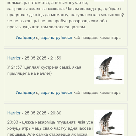
колькасць патомства, а потым шукае яе,
зазіраючы амаль за кожнага. Часам знаходзіць, адбірае і
працягвае дзяліць да моманту, пакуль нехта з малых зноў
яе не выхапіць і не паспрабуе разарваць сам або
праглынуць што там засталося цалкам.
Увайдзіце
ці
зарэгіструйцеся
каб пакідаць каментары.
Harrier
- 25.05.2025 - 21:59
У 21:57 'цёплая' сустрэча самкі, якая
прыляцела на начлег)
Увайдзіце
ці
зарэгіструйцеся
каб пакідаць каментары.
Harrier
- 25.05.2025 - 20:36
20:33 - цяжка накарміць птушанят, якія ўсе
хочуць атрымаць сваю частку адначасова і
першымі. Але самка стараецца як можа: