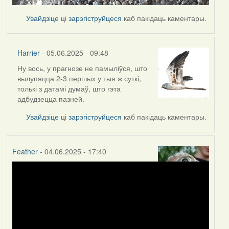
Увайдзіце
ці
зарэгіструйцеся
каб пакідаць каментары.
Harrier
- 05.06.2025 - 09:48
Ну вось, у прагнозе не памыліўся, што
In
вылупяцца 2-3 першых у тыя ж суткі,
reply
толькі з датамі думаў, што гэта
to
адбудзецца пазней.
by
SaMANdaS
Увайдзіце
ці
зарэгіструйцеся
каб пакідаць каментары.
Feather
- 04.06.2025 - 17:40