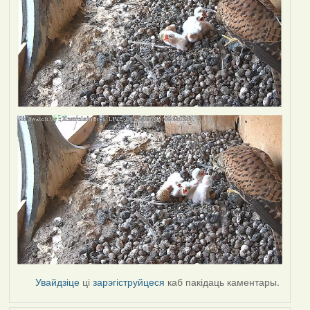
Увайдзіце
ці
зарэгіструйцеся
каб пакідаць каментары.