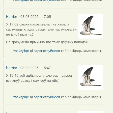
Harrier
- 03.06.2025 - 17:05
У 17:02 самка пакрыквала і не хацела
саступаць кладку самцу, але паступова ён
яе ізноў прагнаў)
Не зразумела прычына яго такіх дзіўных паводзін.
Увайдзіце
ці
зарэгіструйцеся
каб пакідаць каментары.
Harrier
- 03.06.2025 - 15:47
У 15:45 усё адбылося яшчэ раз - самец
выпхнуў самку і сам сеў на яйкі)
Увайдзіце
ці
зарэгіструйцеся
каб пакідаць каментары.