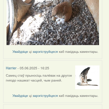
Увайдзіце
ці
зарэгіструйцеся
каб пакідаць каментары.
Harrier
- 05.06.2025 - 16:25
Самец стаў прыносіць палёвак на другое
гняздо нашмат часцей, чым раней.
Увайдзіце
ці
зарэгіструйцеся
каб пакідаць каментары.