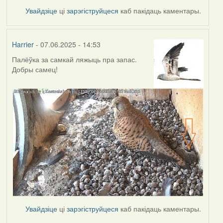
Увайдзіце
ці
зарэгіструйцеся
каб пакідаць каментары.
Harrier
- 07.06.2025 - 14:53
Палёўка за самкай ляжыць пра запас.
Добры самец!
Увайдзіце
ці
зарэгіструйцеся
каб пакідаць каментары.