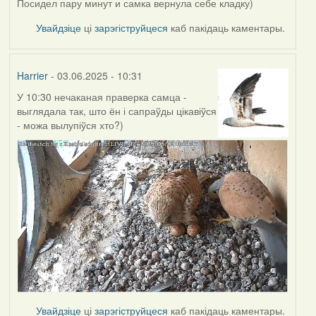
Посидел пару минут и самка вернула себе кладку)
Увайдзіце
ці
зарэгіструйцеся
каб пакідаць каментары.
Harrier
- 03.06.2025 - 10:31
У 10:30 нечаканая праверка самца -
выглядала так, што ён і сапраўды цікавіўся
- можа вылупіўся хто?)
Увайдзіце
ці
зарэгіструйцеся
каб пакідаць каментары.