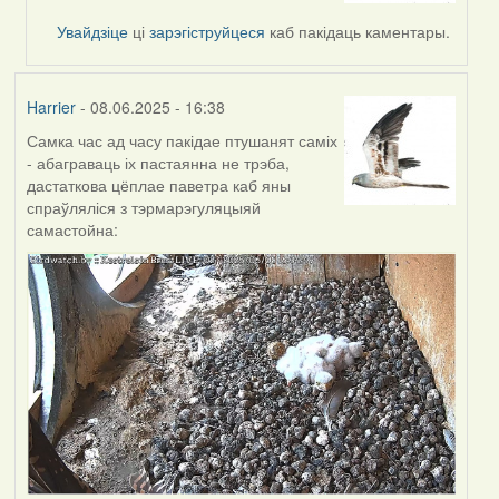
by
Увайдзіце
ці
зарэгіструйцеся
каб пакідаць каментары.
Alla
Geurten
Harrier
- 08.06.2025 - 16:38
Самка час ад часу пакідае птушанят саміх
- абаграваць іх пастаянна не трэба,
дастаткова цёплае паветра каб яны
спраўляліся з тэрмарэгуляцыяй
самастойна: