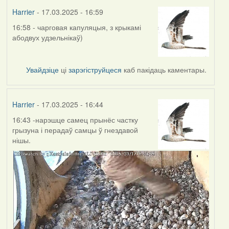
Harrier
- 17.03.2025 - 16:59
16:58 - чарговая капуляцыя, з крыкамі
абодвух удзельнікаў)
Увайдзіце
ці
зарэгіструйцеся
каб пакідаць каментары.
Harrier
- 17.03.2025 - 16:44
16:43 -нарэшце самец прынёс частку
грызуна і перадаў самцы ў гнездавой
нішы.