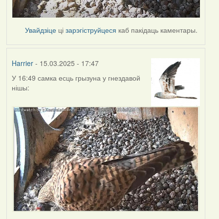
Увайдзіце
ці
зарэгіструйцеся
каб пакідаць каментары.
Harrier
- 15.03.2025 - 17:47
У 16:49 самка есць грызуна у гнездавой
нішы: