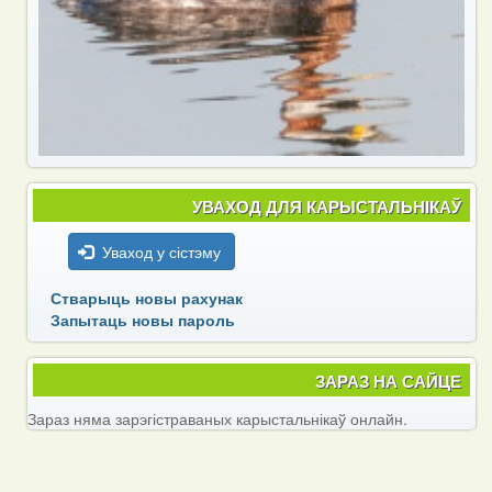
УВАХОД ДЛЯ КАРЫСТАЛЬНІКАЎ
Уваход у сістэму
Стварыць новы рахунак
Запытаць новы пароль
ЗАРАЗ НА САЙЦЕ
Зараз няма зарэгістраваных карыстальнікаў онлайн.