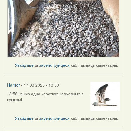
Увайдзіце
ці
зарэгіструйцеся
каб пакідаць каментары.
Harrier
- 17.03.2025 - 18:59
18:58 -яшчэ адна кароткая капуляцыя з
крыкамі.
Увайдзіце
ці
зарэгіструйцеся
каб пакідаць каментары.