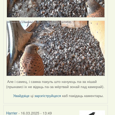
Але і самец, і самка пакуль што начуюць па-за нішай
(прынамсі іх не відаць па-за мёртвай зонай пад камерай).
Увайдзіце
ці
зарэгіструйцеся
каб пакідаць каментары.
Harrier
- 16.03.2025 - 13:49