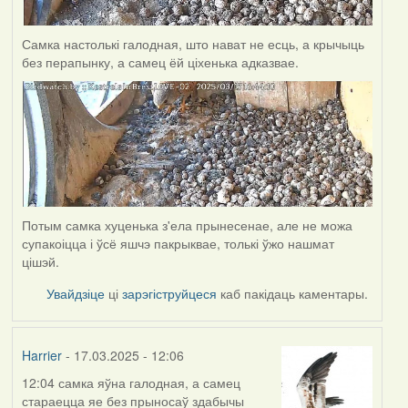
Самка настолькі галодная, што нават не есць, а крычыць
без перапынку, а самец ёй ціхенька адказвае.
Потым самка хуценька з'ела прынесенае, але не можа
супакоіцца і ўсё яшчэ пакрыквае, толькі ўжо нашмат
цішэй.
Увайдзіце
ці
зарэгіструйцеся
каб пакідаць каментары.
Harrier
- 17.03.2025 - 12:06
12:04 самка яўна галодная, а самец
стараецца яе без прыносаў здабычы