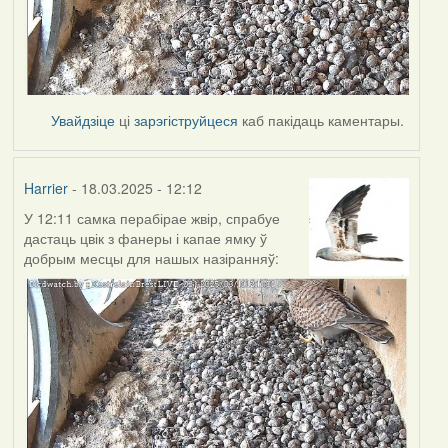
Увайдзіце
ці
зарэгіструйцеся
каб пакідаць каментары.
Harrier
- 18.03.2025 - 12:12
У 12:11 самка перабірае жвір, спрабуе
дастаць цвік з фанеры і капае ямку ў
добрым месцы для нашых назіранняў: