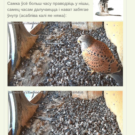
Самка ўсё больш часу праводзіць у нішы,
самец часам далучаецца і нават забягае
ўнутр (асабліва калі яе няма):