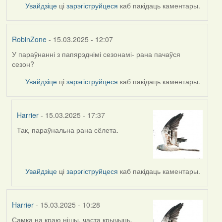
Увайдзіце
ці
зарэгіструйцеся
каб пакідаць каментары.
RobinZone
- 15.03.2025 - 12:07
У параўнанні з папярэднімі сезонамі- рана пачаўся
сезон?
Увайдзіце
ці
зарэгіструйцеся
каб пакідаць каментары.
Harrier
- 15.03.2025 - 17:37
Так, параўнальна рана сёлета.
In
reply
to
by
Увайдзіце
ці
зарэгіструйцеся
каб пакідаць каментары.
RobinZone
Harrier
- 15.03.2025 - 10:28
Самка на краю нішы, часта крычыць.