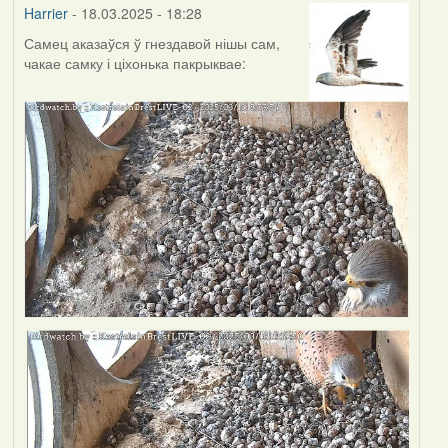
Harrier
- 18.03.2025 - 18:28
Самец аказаўся ў гнездавой нішы сам,
чакае самку і ціхонька пакрыквае: