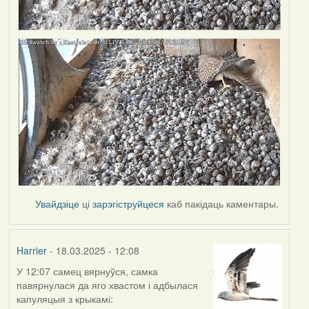
Увайдзіце
ці
зарэгіструйцеся
каб пакідаць каментары.
Harrier
- 18.03.2025 - 12:08
У 12:07 самец вярнуўся, самка
павярнулася да яго хвастом і адбылася
капуляцыя з крыкамі: