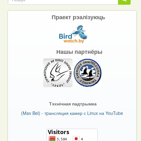
Праект рэалізуюць
Нашы партнёры
Тэхнічная падтрымка
(Max Bel) - тpансляция камер с Linux на YouTube