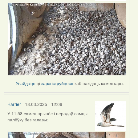
Увайдзіце
ці
зарэгіструйцеся
каб пакідаць каментары.
Harrier
- 18.03.2025 - 12:06
У 11:58 самец прынёс і перадаў самцы
палёўку без галавы: