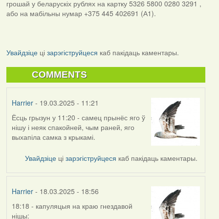
грошай у беларускіх рублях на картку 5326 5800 0280 3291 ,
або на мабільны нумар +375 445 402691 (А1).
Увайдзіце
ці
зарэгіструйцеся
каб пакідаць каментары.
COMMENTS
Harrier
- 19.03.2025 - 11:21
Ёсць грызун у 11:20 - самец прынёс яго ў
нішу і неяк спакойней, чым раней, яго
выхапіла самка з крыкамі.
Увайдзіце
ці
зарэгіструйцеся
каб пакідаць каментары.
Harrier
- 18.03.2025 - 18:56
18:18 - капуляцыя на краю гнездавой
нішы: