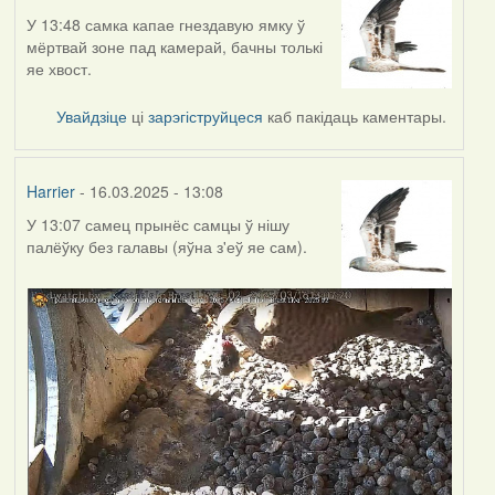
У 13:48 самка капае гнездавую ямку ў
мёртвай зоне пад камерай, бачны толькі
яе хвост.
Увайдзіце
ці
зарэгіструйцеся
каб пакідаць каментары.
Harrier
- 16.03.2025 - 13:08
У 13:07 самец прынёс самцы ў нішу
палёўку без галавы (яўна з'еў яе сам).