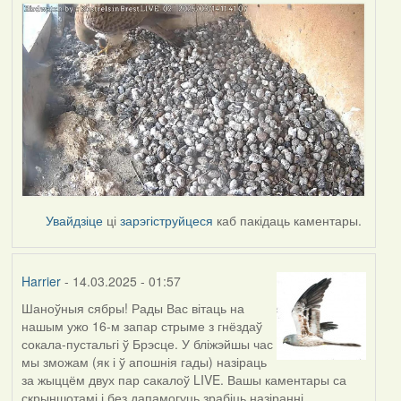
Увайдзіце
ці
зарэгіструйцеся
каб пакідаць каментары.
Harrier
- 14.03.2025 - 01:57
Шаноўныя сябры! Рады Вас вітаць на
нашым ужо 16-м запар стрыме з гнёздаў
сокала-пустальгі ў Брэсце. У бліжэйшы час
мы зможам (як і ў апошнія гады) назіраць
за жыццём двух пар сакалоў LIVE. Вашы каментары са
скрыншотамі і без дапамогуць зрабіць назіранні