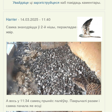
Увайдзіце
ці
зарэгіструйцеся
каб пакідаць каментары.
Harrier
- 14.03.2025 - 11:40
Самка знаходзіцца ў 2-й нішы, перакладае
жвір.
А вось у 11:34 самец прынёс палёўку. Пакрычалі разам і
самка пачала яе есці: