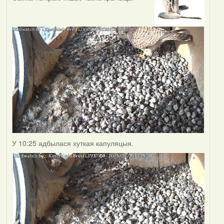
У 10:25 адбылася хуткая капуляцыя.