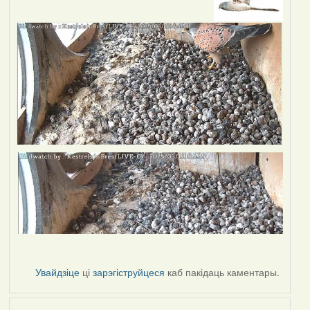
Увайдзіце
ці
зарэгіструйцеся
каб пакідаць каментары.