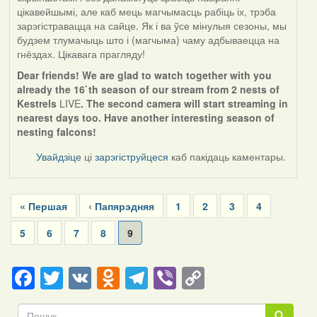
цікавейшымі, але каб мець магчымасць рабіць іх, трэба
зарэгістравацца на сайце. Як і ва ўсе мінулыя сезоны, мы
будзем тлумачыць што і (магчыма) чаму адбываецца на
гнёздах. Цікавага прагляду!
Dear friends! We are glad to watch together with you
already the 16`th season of our stream from 2 nests of
Kestrels
LIVE
. The second camera will start streaming in
nearest days too. Have another interesting season of
nesting falcons!
Увайдзіце
ці
зарэгіструйцеся
каб пакідаць каментары.
Pagination
First
« Першая
Previous
‹ Папярэдняя
Page
1
Page
2
Page
3
Page
4
page
page
Page
5
Page
6
Page
7
Page
8
Current
9
page
Facebook
Twitter
VK
Odnoklassniki
Telegram
Viber
Copy
Link
Пошук
Пошук