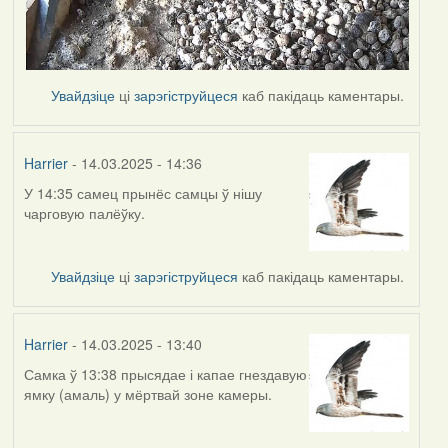
Увайдзіце
ці
зарэгіструйцеся
каб пакідаць каментары.
Harrier
- 14.03.2025 - 14:36
У 14:35 самец прынёс самцы ў нішу
чарговую палёўку.
Увайдзіце
ці
зарэгіструйцеся
каб пакідаць каментары.
Harrier
- 14.03.2025 - 13:40
Самка ў 13:38 прысядае і капае гнездавую
ямку (амаль) у мёртвай зоне камеры.