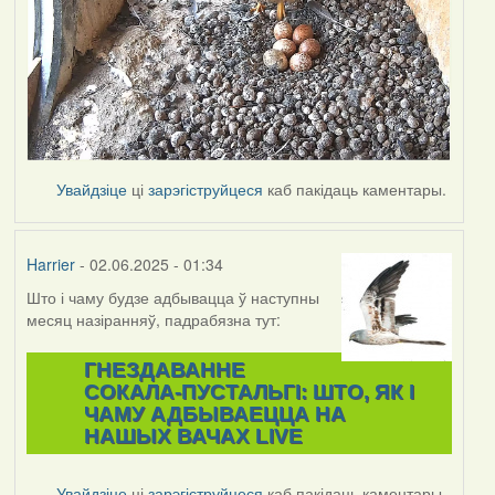
Увайдзіце
ці
зарэгіструйцеся
каб пакідаць каментары.
Harrier
- 02.06.2025 - 01:34
Што і чаму будзе адбывацца ў наступны
месяц назіранняў, падрабязна тут:
ГНЕЗДАВАННЕ
СОКАЛА-ПУСТАЛЬГІ: ШТО, ЯК І
ЧАМУ АДБЫВАЕЦЦА НА
НАШЫХ ВАЧАХ LIVE
Увайдзіце
ці
зарэгіструйцеся
каб пакідаць каментары.