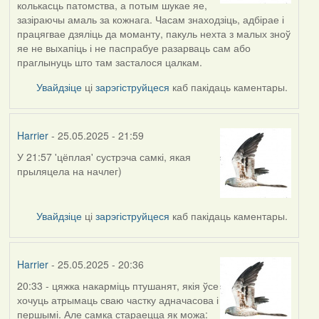
колькасць патомства, а потым шукае яе,
зазіраючы амаль за кожнага. Часам знаходзіць, адбірае і
працягвае дзяліць да моманту, пакуль нехта з малых зноў
яе не выхапіць і не паспрабуе разарваць сам або
праглынуць што там засталося цалкам.
Увайдзіце
ці
зарэгіструйцеся
каб пакідаць каментары.
Harrier
- 25.05.2025 - 21:59
У 21:57 'цёплая' сустрэча самкі, якая
прыляцела на начлег)
Увайдзіце
ці
зарэгіструйцеся
каб пакідаць каментары.
Harrier
- 25.05.2025 - 20:36
20:33 - цяжка накарміць птушанят, якія ўсе
хочуць атрымаць сваю частку адначасова і
першымі. Але самка стараецца як можа: