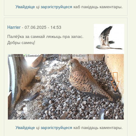
Увайдзіце
ці
зарэгіструйцеся
каб пакідаць каментары.
Harrier
- 07.06.2025 - 14:53
Палёўка за самкай ляжыць пра запас.
Добры самец!
Увайдзіце
ці
зарэгіструйцеся
каб пакідаць каментары.