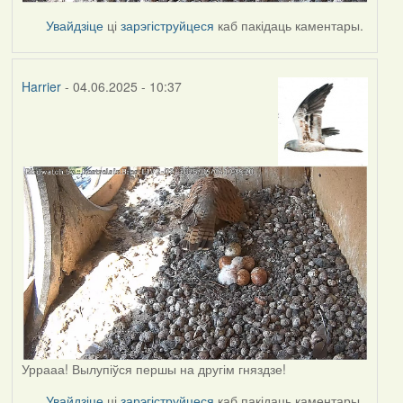
Увайдзіце
ці
зарэгіструйцеся
каб пакідаць каментары.
Harrier
- 04.06.2025 - 10:37
Уррааа! Вылупіўся першы на другім гняздзе!
Увайдзіце
ці
зарэгіструйцеся
каб пакідаць каментары.