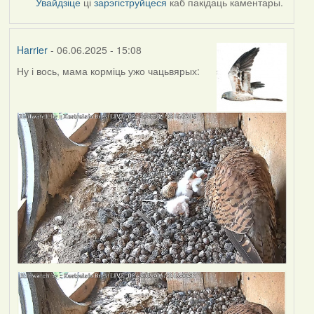
Увайдзіце
ці
зарэгіструйцеся
каб пакідаць каментары.
Harrier
- 06.06.2025 - 15:08
Ну і вось, мама корміць ужо чацьвярых: