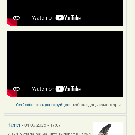
Увайдзіце
ці
зарэгіструйцеся
каб пакідаць каментары.
Harrier
- 04.06.2025 - 17:07
У 17:05 стала бачна, што вылупіўся і другі