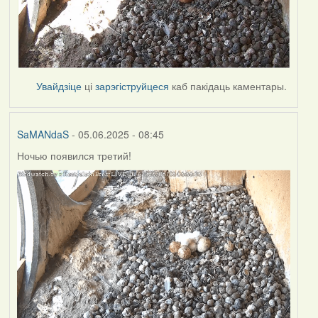
Увайдзіце
ці
зарэгіструйцеся
каб пакідаць каментары.
SaMANdaS
- 05.06.2025 - 08:45
Ночью появился третий!