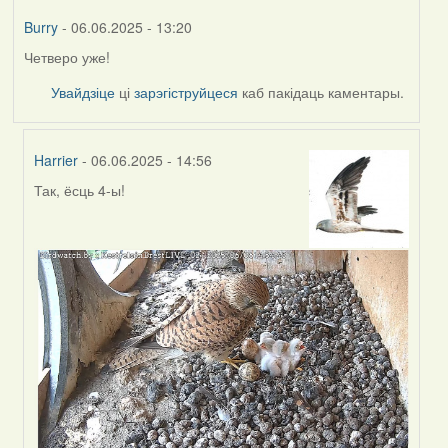
Burry
- 06.06.2025 - 13:20
Четверо уже!
Увайдзіце
ці
зарэгіструйцеся
каб пакідаць каментары.
Harrier
- 06.06.2025 - 14:56
Так, ёсць 4-ы!
In
reply
to
by
Burry