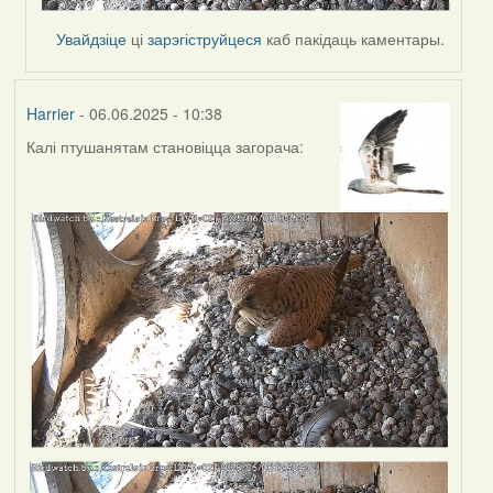
Увайдзіце
ці
зарэгіструйцеся
каб пакідаць каментары.
Harrier
- 06.06.2025 - 10:38
Калі птушанятам становіцца загорача: