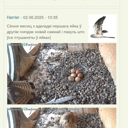
Harrier
- 02.06.2025 - 10:35
Сёння месяц з адкладкі першага яйка ў
другім гняздзе новай самкай і пакуль што
ўсе птушаняты ў яйках)