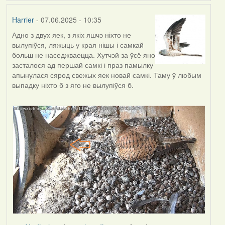
Harrier
- 07.06.2025 - 10:35
Адно з двух яек, з якіх яшчэ ніхто не
вылупіўся, ляжыць у края нішы і самкай
больш не наседжваецца. Хутчэй за ўсё яно
засталося ад першай самкі і праз памылку
апынулася сярод свежых яек новай самкі. Таму ў любым
выпадку ніхто б з яго не вылупіўся б.