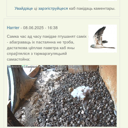
by
Увайдзіце
ці
зарэгіструйцеся
каб пакідаць каментары.
Alla
Geurten
Harrier
- 08.06.2025 - 16:38
Самка час ад часу пакідае птушанят саміх
- абаграваць іх пастаянна не трэба,
дастаткова цёплае паветра каб яны
спраўляліся з тэрмарэгуляцыяй
самастойна: