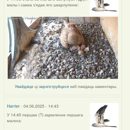
малы і самка з'ядае яго шкарлупінне:
Увайдзіце
ці
зарэгіструйцеся
каб пакідаць каментары.
Harrier
- 04.06.2025 - 14:43
У 14:40 першае (?) кармленне першага
малога: