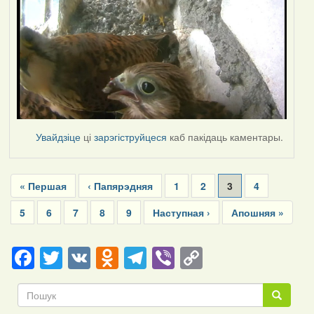
Увайдзіце
ці
зарэгіструйцеся
каб пакідаць каментары.
Pagination
First
« Першая
Previous
‹ Папярэдняя
Page
1
Page
2
Current
3
Page
4
page
page
page
Page
5
Page
6
Page
7
Page
8
Page
9
Next
Наступная ›
Last
Апошняя »
page
page
Facebook
Twitter
VK
Odnoklassniki
Telegram
Viber
Copy
Link
Пошук
Пошук