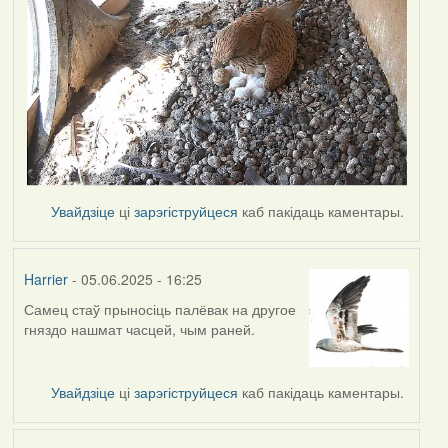
Увайдзіце
ці
зарэгіструйцеся
каб пакідаць каментары.
Harrier
- 05.06.2025 - 16:25
Самец стаў прыносіць палёвак на другое
гняздо нашмат часцей, чым раней.
Увайдзіце
ці
зарэгіструйцеся
каб пакідаць каментары.