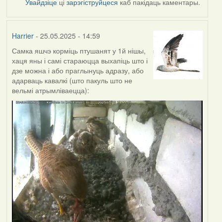
Увайдзіце
ці
зарэгіструйцеся
каб пакідаць каментары.
Harrier
- 25.05.2025 - 14:59
Самка яшчэ корміць птушанят у 1й нішы,
хаця яны і самі стараюцца выхапіць што і
дзе можна і або праглынуць адразу, або
адарваць кавалкі (што пакуль што не
вельмі атрымліваецца):