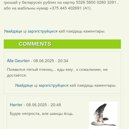
грошай у беларускіх рублях на картку 5326 5800 0280 3291 ,
або на мабільны нумар +375 445 402691 (А1).
Увайдзіце
ці
зарэгіструйцеся
каб пакідаць каментары.
COMMENTS
Alla Geurten
- 08.06.2025 - 20:34
Появился пятый птенец... еды ему , к сожалению, не
достаётся.
Увайдзіце
ці
зарэгіструйцеся
каб пакідаць каментары.
Harrier
- 08.06.2025 - 20:48
Будзе няпроста, але шанцы ёсць.
In
reply
to