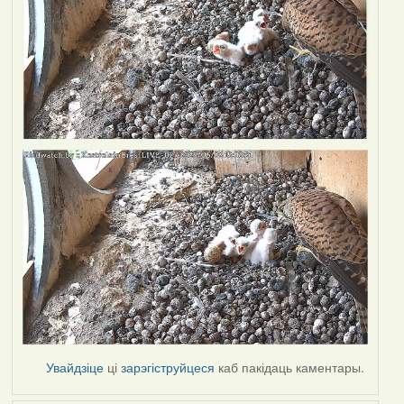
Увайдзіце
ці
зарэгіструйцеся
каб пакідаць каментары.