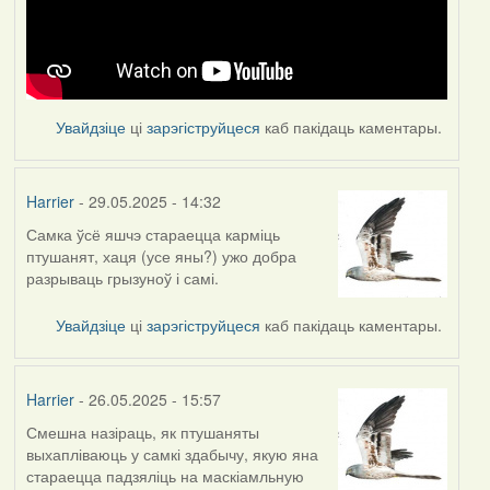
Увайдзіце
ці
зарэгіструйцеся
каб пакідаць каментары.
Harrier
- 29.05.2025 - 14:32
Самка ўсё яшчэ стараецца карміць
птушанят, хаця (усе яны?) ужо добра
разрываць грызуноў і самі.
Увайдзіце
ці
зарэгіструйцеся
каб пакідаць каментары.
Harrier
- 26.05.2025 - 15:57
Смешна назіраць, як птушаняты
выхапліваюць у самкі здабычу, якую яна
стараецца падзяліць на маскіамльную