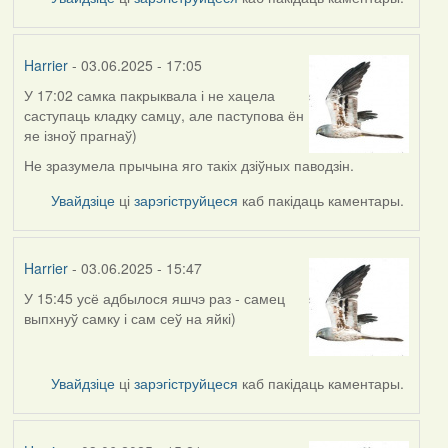
Harrier
- 03.06.2025 - 17:05
У 17:02 самка пакрыквала і не хацела
саступаць кладку самцу, але паступова ён
яе ізноў прагнаў)
Не зразумела прычына яго такіх дзіўных паводзін.
Увайдзіце
ці
зарэгіструйцеся
каб пакідаць каментары.
Harrier
- 03.06.2025 - 15:47
У 15:45 усё адбылося яшчэ раз - самец
выпхнуў самку і сам сеў на яйкі)
Увайдзіце
ці
зарэгіструйцеся
каб пакідаць каментары.