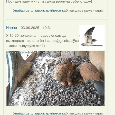
Посидел пару минут и самка вернула себе кладку)
Увайдзіце
ці
зарэгіструйцеся
каб пакідаць каментары.
Harrier
- 03.06.2025 - 10:31
У 10:30 нечаканая праверка самца -
выглядала так, што ён і сапраўды цікавіўся
- можа вылупіўся хто?)
Увайдзіце
ці
зарэгіструйцеся
каб пакідаць каментары.