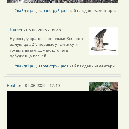
Увайдзіце
ці
зарэгіструйцеся
каб пакідаць каментары.
Harrier
- 05.06.2025 - 09:48
Ну вось, у прагнозе не памыліўся, што
In
вылупяцца 2-3 першых у тыя ж суткі,
reply
толькі з датамі думаў, што гэта
to
адбудзецца пазней.
by
SaMANdaS
Увайдзіце
ці
зарэгіструйцеся
каб пакідаць каментары.
Feather
- 04.06.2025 - 17:40