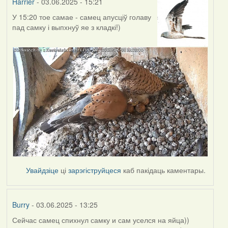
Harrier
- 03.06.2025 - 15:21
У 15:20 тое самае - самец апусціў голаву
пад самку і выпхнуў яе з кладкі!)
Увайдзіце
ці
зарэгіструйцеся
каб пакідаць каментары.
Burry
- 03.06.2025 - 13:25
Сейчас самец спихнул самку и сам уселся на яйца))