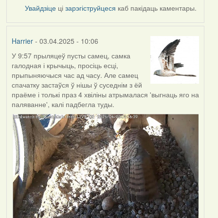
Увайдзіце
ці
зарэгіструйцеся
каб пакідаць каментары.
Harrier
- 03.04.2025 - 10:06
У 9:57 прыляцеў пусты самец, самка
галодная і крычыць, просіць есці,
прыпыняючыся час ад часу. Але самец
спачатку застаўся ў нішы ў суседнім з ёй
праёме і толькі праз 4 хвіліны атрымалася 'выгнаць яго на
паляванне', калі падбегла туды.