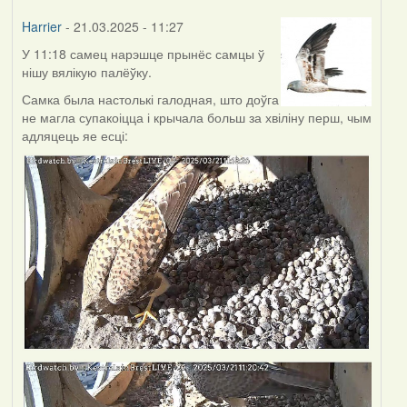
Harrier
- 21.03.2025 - 11:27
У 11:18 самец нарэшце прынёс самцы ў
нішу вялікую палёўку.
Самка была настолькі галодная, што доўга
не магла супакоіцца і крычала больш за хвіліну перш, чым
адляцець яе есці: