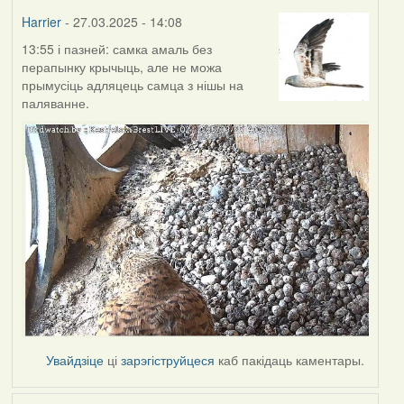
Harrier
- 27.03.2025 - 14:08
13:55 і пазней: самка амаль без
перапынку крычыць, але не можа
прымусіць адляцець самца з нішы на
паляванне.
Увайдзіце
ці
зарэгіструйцеся
каб пакідаць каментары.