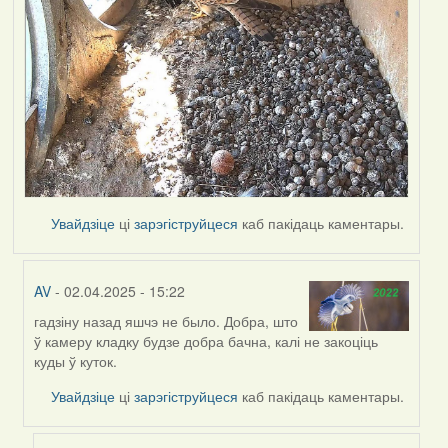
Увайдзіце
ці
зарэгіструйцеся
каб пакідаць каментары.
AV
- 02.04.2025 - 15:22
гадзіну назад яшчэ не было. Добра, што
In
ў камеру кладку будзе добра бачна, калі не закоціць
reply
куды ў куток.
to
by
Увайдзіце
ці
зарэгіструйцеся
каб пакідаць каментары.
Harrier