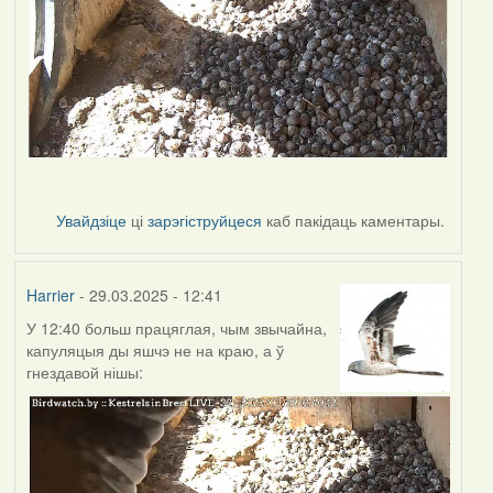
Увайдзіце
ці
зарэгіструйцеся
каб пакідаць каментары.
Harrier
- 29.03.2025 - 12:41
У 12:40 больш працяглая, чым звычайна,
капуляцыя ды яшчэ не на краю, а ў
гнездавой нішы: