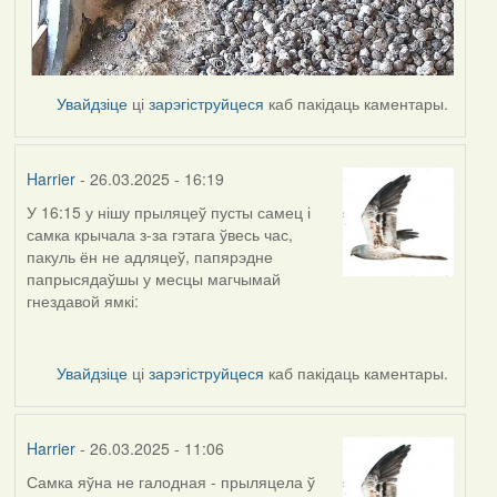
Увайдзіце
ці
зарэгіструйцеся
каб пакідаць каментары.
Harrier
- 26.03.2025 - 16:19
У 16:15 у нішу прыляцеў пусты самец і
самка крычала з-за гэтага ўвесь час,
пакуль ён не адляцеў, папярэдне
папрысядаўшы у месцы магчымай
гнездавой ямкі:
Увайдзіце
ці
зарэгіструйцеся
каб пакідаць каментары.
Harrier
- 26.03.2025 - 11:06
Самка яўна не галодная - прыляцела ў