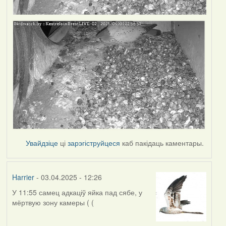
Увайдзіце
ці
зарэгіструйцеся
каб пакідаць каментары.
Harrier
- 03.04.2025 - 12:26
У 11:55 самец адкаціў яйка пад сябе, у
мёртвую зону камеры ( (