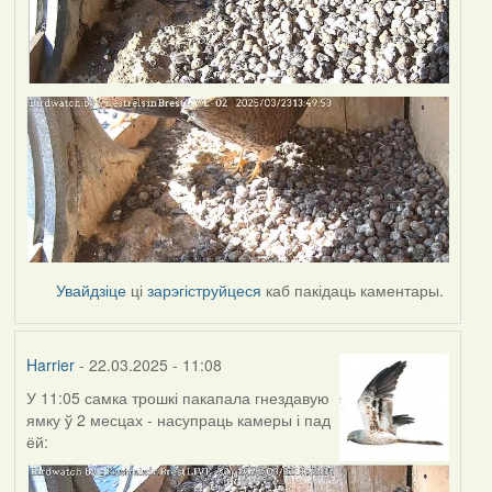
Увайдзіце
ці
зарэгіструйцеся
каб пакідаць каментары.
Harrier
- 22.03.2025 - 11:08
У 11:05 самка трошкі пакапала гнездавую
ямку ў 2 месцах - насупраць камеры і пад
ёй: