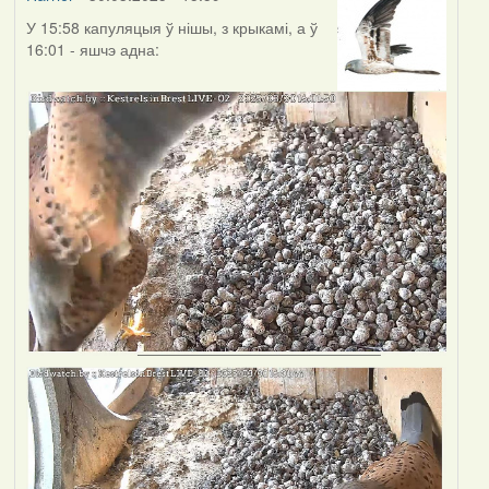
У 15:58 капуляцыя ў нішы, з крыкамі, а ў
16:01 - яшчэ адна: