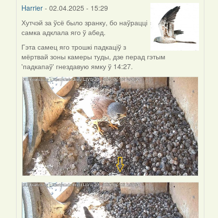
Harrier
- 02.04.2025 - 15:29
Хутчэй за ўсё было зранку, бо наўрацці
In
самка адклала яго ў абед.
reply
to
Гэта самец яго трошкі падкаціў з
by
мёртвай зоны камеры туды, дзе перад гэтым
AV
'падкапаў' гнездавую ямку ў 14:27.