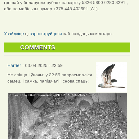
грошай у беларускіх рублях на картку 5326 5800 0280 3291 ,
або на мабільны нумар +375 445 402691 (А1).
Увайдзіце
ці
зарэгіструйцеся
каб пакідаць каментары.
COMMENTS
Harrier
- 03.04.2025 - 22:59
Не спіцца і ўначы: у 22:56 папрасыпаліся і
самец, і самка, папішчалі і снова спаць: