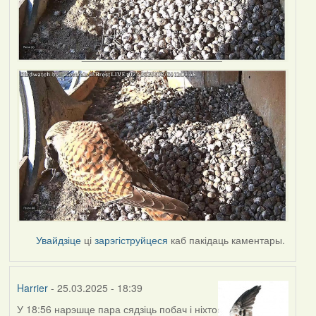
Увайдзіце
ці
зарэгіструйцеся
каб пакідаць каментары.
Harrier
- 25.03.2025 - 18:39
У 18:56 нарэшце пара сядзіць побач і ніхто