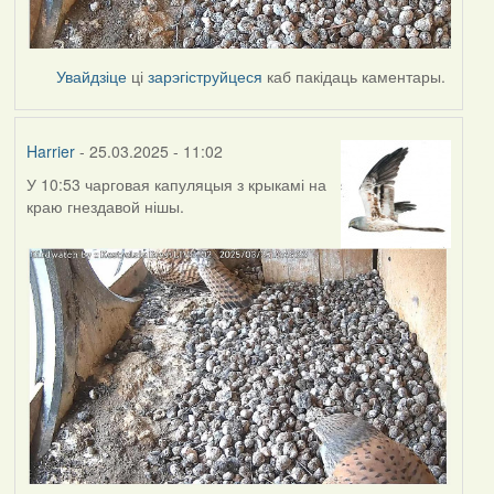
Увайдзіце
ці
зарэгіструйцеся
каб пакідаць каментары.
Harrier
- 25.03.2025 - 11:02
У 10:53 чарговая капуляцыя з крыкамі на
краю гнездавой нішы.