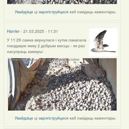
Увайдзіце
ці
зарэгіструйцеся
каб пакідаць каментары.
Harrier
- 21.03.2025 - 11:31
У 11:29 самка вярнулася і хутка пакапала
гнездавую ямку ў добрым месцы - як раз
насупраць камеры:
Увайдзіце
ці
зарэгіструйцеся
каб пакідаць каментары.