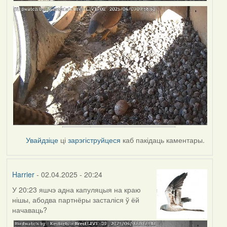
Увайдзіце
ці
зарэгіструйцеся
каб пакідаць каментары.
Harrier
- 02.04.2025 - 20:24
У 20:23 яшчэ адна капуляцыя на краю
нішы, абодва партнёры засталіся ў ёй
начаваць?