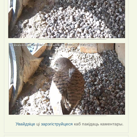
Увайдзіце
ці
зарэгіструйцеся
каб пакідаць каментары.