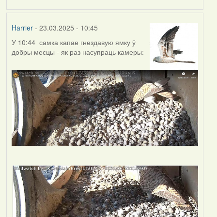
Harrier
- 23.03.2025 - 10:45
У 10:44 самка капае гнездавую ямку ў
добры месцы - як раз насупраць камеры: