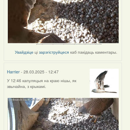
Увайдзіце
ці
зарэгіструйцеся
каб пакідаць каментары.
Harrier
- 28.03.2025 - 12:47
У 12:46 капуляцыя на краю нішы, як
звычайна, з крыкамі.