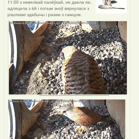
11:00 з невялікай палёўкай, не даела яе,
адляцела з ёй і потым зноў вярнулася з
рэшткамі здабычы і разам з самцом.