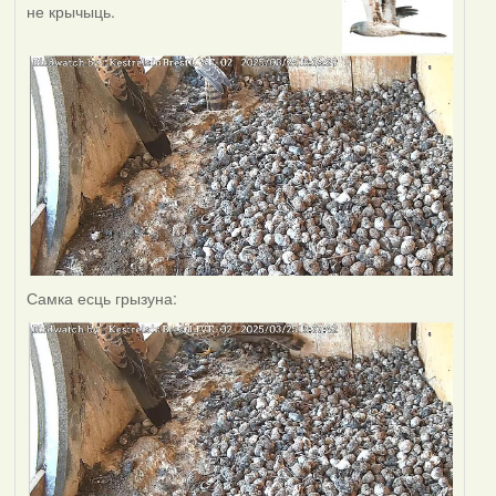
не крычыць.
Самка есць грызуна: