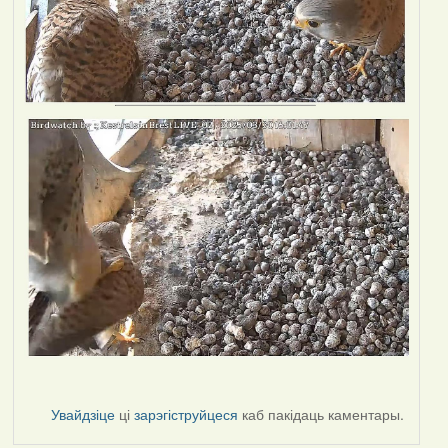
Увайдзіце
ці
зарэгіструйцеся
каб пакідаць каментары.