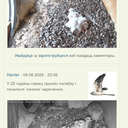
Увайдзіце
ці
зарэгіструйцеся
каб пакідаць каментары.
Harrier
- 09.06.2025 - 22:06
У 22 гадзіны самец прынёс палёўку і
пачалося 'начное' кармленне.