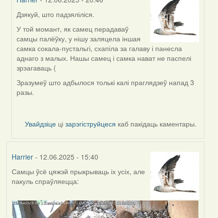
Дзякуй, што падзяліліся.
In
reply
У той момант, як самец перадаваў
to
самцы палёўку, у нішу заляцела іншая
by
самка сокала-пустальгі, схапіла за галаву і панесла
Andreyy
аднаго з малых. Нашы самец і самка нават не паспелі
зрэагаваць (
Зразумеў што адбылося толькі калі праглядзеў напад 3
разы.
Увайдзіце
ці
зарэгіструйцеся
каб пакідаць каментары.
Harrier
- 12.06.2025 - 15:40
Самцы ўсё цяжэй прыкрываць іх усіх, але
пакуль спраўляецца: