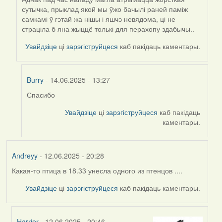
сутычка, прыклад якой мы ўжо бачылі раней паміж
самкамі ў гэтай жа нішы і яшчэ невядома, ці не
страціла б яна жыццё толькі для перахопу здабычы..
Увайдзіце
ці
зарэгіструйцеся
каб пакідаць каментары.
Burry
- 14.06.2025 - 13:27
Спасибо
In
reply
Увайдзіце
ці
зарэгіструйцеся
каб пакідаць
to
каментары.
by
Harrier
Andreyy
- 12.06.2025 - 20:28
Какая-то птица в 18.33 унесла одного из птенцов ....
Увайдзіце
ці
зарэгіструйцеся
каб пакідаць каментары.
Harrier
- 12.06.2025 - 20:46