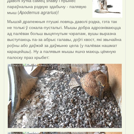
Даволі хутка самец злавіў і прынёс
параўнальна рэдкую здабычу - палявую
мыш (
Apodemus agrarius
)!
Мышэй драпежныя птушкі ловяць даволі рэдка, гэта так
не толькі ў сокала-пустальгі. Мышы добра адрозніваюцца
ад палёвак больш выцягнутым чэрапам, вушы выразна
выступаюць па-за абрыс галавы, доўгі хвост, які звычайна
роўны або даўжэй за даўжыню цела (у палёвак нашмат
карацейшы). Ну а палявыя мышы яшчэ маюць цёмную
палоску праз хрыбет: