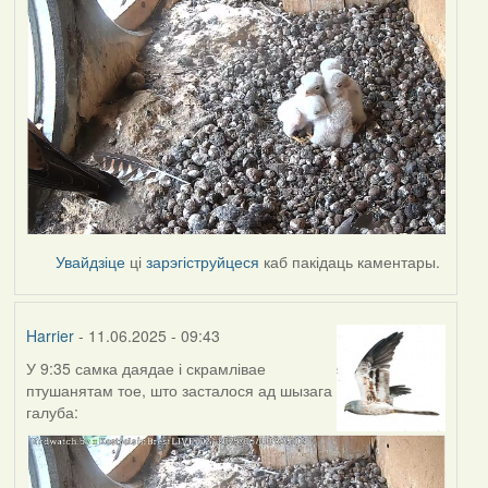
Увайдзіце
ці
зарэгіструйцеся
каб пакідаць каментары.
Harrier
- 11.06.2025 - 09:43
У 9:35 самка даядае і скрамлівае
птушанятам тое, што засталося ад шызага
галуба: