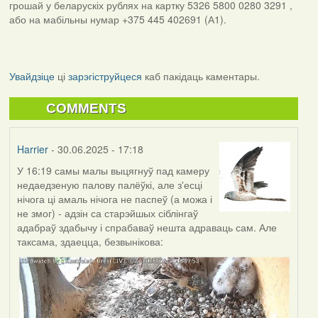
грошай у беларускіх рублях на картку 5326 5800 0280 3291 ,
або на мабільны нумар +375 445 402691 (А1).
Увайдзіце
ці
зарэгіструйцеся
каб пакідаць каментары.
COMMENTS
Harrier
- 30.06.2025 - 17:18
У 16:19 самы малы выцягнуў пад камеру
недаедзеную палову палёўкі, але з'есці
нічога ці амаль нічога не паспеў (а можа і
не змог) - адзін са старэйшых сіблінгаў
адабраў здабычу і спрабаваў нешта адраваць сам. Але
таксама, здаецца, безвынікова: