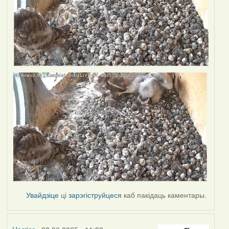
Увайдзіце
ці
зарэгіструйцеся
каб пакідаць каментары.