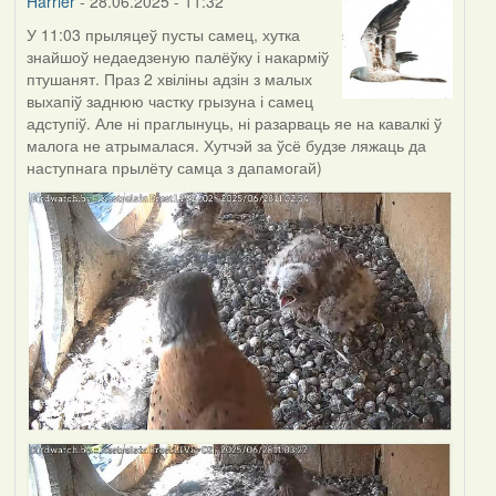
Harrier
- 28.06.2025 - 11:32
У 11:03 прыляцеў пусты самец, хутка
знайшоў недаедзеную палёўку і накарміў
птушанят. Праз 2 хвіліны адзін з малых
выхапіў заднюю частку грызуна і самец
адступіў. Але ні праглынуць, ні разарваць яе на кавалкі ў
малога не атрымалася. Хутчэй за ўсё будзе ляжаць да
наступнага прылёту самца з дапамогай)