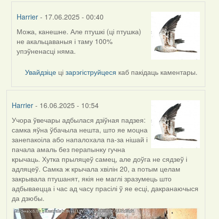
Harrier
- 17.06.2025 - 00:40
Можа, канешне. Але птушкі (ці птушка)
In
не акальцаваныя і таму 100%
reply
упэўненасці няма.
to
by
Увайдзіце
ці
зарэгіструйцеся
каб пакідаць каментары.
Lighty
Harrier
- 16.06.2025 - 10:54
Учора ўвечары адбылася дзіўная падзея:
самка яўна ўбачыла нешта, што яе моцна
занепакоіла або напалохала па-за нішай і
пачала амаль без перапынку гучна
крычаць. Хутка прыляцеў самец, але доўга не сядзеў і
адляцеў. Самка ж крычала хвілін 20, а потым целам
закрывала птушанят, якія не маглі зразумець што
адбываецца і час ад часу прасілі ў яе есці, дакранаючыся
да дзюбы.