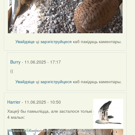
Увайдзіце
ці
зарэгіструйцеся
каб пакідаць каментары.
Burry
- 11.06.2025 - 17:17
((
In
reply
Увайдзіце
ці
зарэгіструйцеся
каб пакідаць каментары.
to
by
Harrier
Harrier
- 11.06.2025 - 10:50
Хацеў бы памыліцца, але засталося толькі
4 малых: