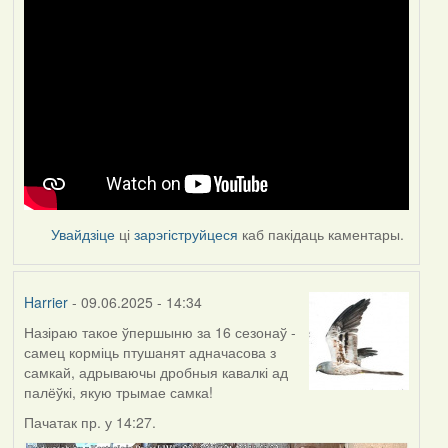
Увайдзіце
ці
зарэгіструйцеся
каб пакідаць каментары.
Harrier
- 09.06.2025 - 14:34
Назіраю такое ўпершыню за 16 сезонаў -
самец корміць птушанят адначасова з
самкай, адрываючы дробныя кавалкі ад
палёўкі, якую трымае самка!
Пачатак пр. у 14:27.