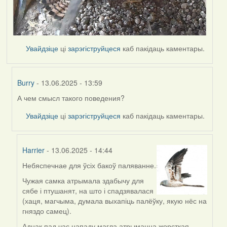
Увайдзіце
ці
зарэгіструйцеся
каб пакідаць каментары.
Burry
- 13.06.2025 - 13:59
А чем смысл такого поведения?
In
reply
Увайдзіце
ці
зарэгіструйцеся
каб пакідаць каментары.
to
by
Harrier
Harrier
- 13.06.2025 - 14:44
Небяспечнае для ўсіх бакоў паляванне.
In
reply
Чужая самка атрымала здабычу для
to
сябе і птушанят, на што і спадзявалася
by
(хаця, магчыма, думала выхапіць палёўку, якую нёс на
Burry
гняздо самец).
Аднак пад час нападу магла атрымацца жорсткая