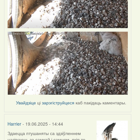
Увайдзіце
ці
зарэгіструйцеся
каб пакідаць каментары.
Harrier
- 19.06.2025 - 14:44
Здаецца птушаняты са здзіўленнем
назіраюць за самкай і самцом, якія то