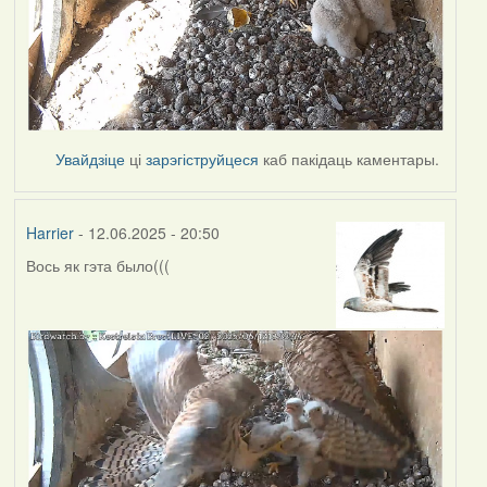
Увайдзіце
ці
зарэгіструйцеся
каб пакідаць каментары.
Harrier
- 12.06.2025 - 20:50
Вось як гэта было(((