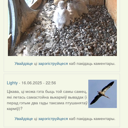
Увайдзіце
ці
зарэгіструйцеся
каб пакідаць каментары.
Lighty
- 16.06.2025 - 22:56
Цікава, ці можа гэта быць той самы самец,
які летась самастойна выкарміў вывадак (і
перад гэтым два гады таксама птушанятаў
карміў)?
Увайдзіце
ці
зарэгіструйцеся
каб пакідаць каментары.