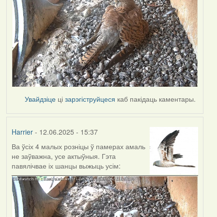
Увайдзіце
ці
зарэгіструйцеся
каб пакідаць каментары.
Harrier
- 12.06.2025 - 15:37
Ва ўсіх 4 малых розніцы ў памерах амаль
не заўважна, усе актыўныя. Гэта
павялічвае іх шанцы выжыць усім: