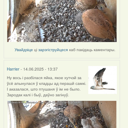
Увайдзіце
ці
зарэгіструйцеся
каб пакідаць каментары.
Harrier
- 14.06.2025 - 13:37
Ну вось і разбілася яйка, якое хутчэй за
ўсё апынулася ў кладцы ад перашй самкі.
І аказалася, што птушаня ў ім не было.
Зародак калі і быў, даўно загінуў.