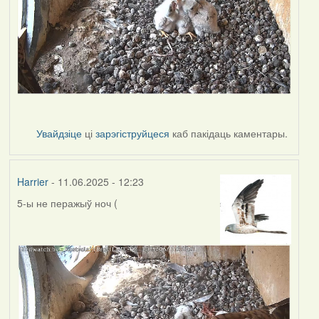
Увайдзіце
ці
зарэгіструйцеся
каб пакідаць каментары.
Harrier
- 11.06.2025 - 12:23
5-ы не перажыў ноч (