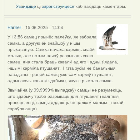
Увайдзіце
ці
зарэгіструйцеся
каб пакідаць каментары.
Harrier
- 15.06.2025 - 14:04
У 13:56 самец прынёс палёўку, яе забрала
самка, а другую ён знайшоў у нішы
прыхаваную. Самка пачала карміць сваёй
малых, але потым пачаў разрываць сваю
самец, яна стала браць кавалкі ад яго і адны з'ядала,
іншымі карміла птушанят. І гэта зусім не банальныя
паводзіны - раней самец ужо сам карміў птушанят,
адрываючы кавалкі здабычы, якую трымала самка.
Звычайна (у 99,9999% выпадкаў) самцы не разумеюць,
што здабычу трэба разрываць для птушанят і калі тыя
просяць есці, самцы аддаюць яе цалкам малым - няхай
спраўляюцца)