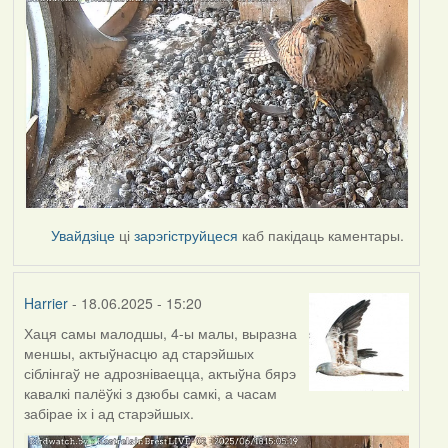
Увайдзіце
ці
зарэгіструйцеся
каб пакідаць каментары.
Harrier
- 18.06.2025 - 15:20
Хаця самы малодшы, 4-ы малы, выразна
меншы, актыўнасцю ад старэйшых
сіблінгаў не адрозніваецца, актыўна бярэ
кавалкі палёўкі з дзюбы самкі, а часам
забірае іх і ад старэйшых.