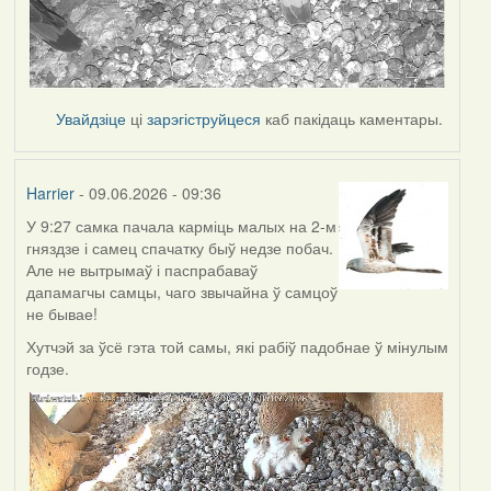
Увайдзіце
ці
зарэгіструйцеся
каб пакідаць каментары.
Harrier
- 09.06.2026 - 09:36
У 9:27 самка пачала карміць малых на 2-м
гняздзе і самец спачатку быў недзе побач.
Але не вытрымаў і паспрабаваў
дапамагчы самцы, чаго звычайна ў самцоў
не бывае!
Хутчэй за ўсё гэта той самы, які рабіў падобнае ў мінулым
годзе.