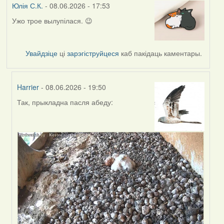
Юлія С.К.
- 08.06.2026 - 17:53
Ужо трое вылупілася. 😉
Увайдзіце
ці
зарэгіструйцеся
каб пакідаць каментары.
Harrier
- 08.06.2026 - 19:50
Так, прыкладна пасля абеду:
In
reply
to
by
Юлія
С.К.