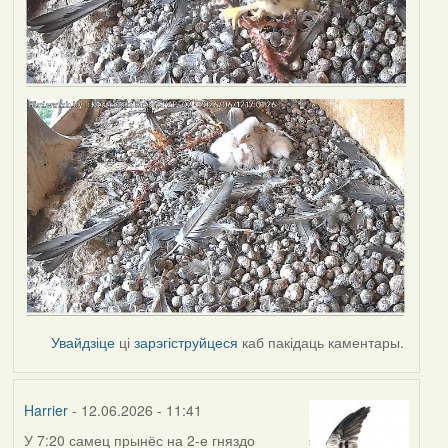
Увайдзіце
ці
зарэгіструйцеся
каб пакідаць каментары.
Harrier
- 12.06.2026 - 11:41
У 7:20 самец прынёс на 2-е гняздо