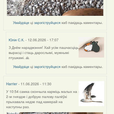
Увайдзіце
ці
зарэгіструйцеся
каб пакідаць каментары.
Юлія С.К.
- 12.06.2026 - 17:07
З Днём нараджэння! Хай усім пашчасціць
In
вырасці і стаць дарослымі, мужнымі
reply
птушкамі. 🙏
to
by
Увайдзіце
ці
зарэгіструйцеся
каб пакідаць каментары.
Harrier
Harrier
- 11.06.2026 - 11:30
У 10:54 самка скончыла карміць малых на
2-м гняздзе і добрую палову палёўкі
прыхавала недзе пад камерай на
наступны раз.