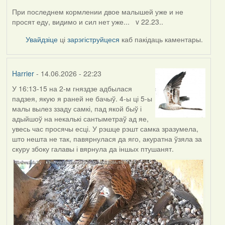
При последнем кормлении двое малышей уже и не
просят еду, видимо и сил нет уже... v 22.23..
Увайдзіце
ці
зарэгіструйцеся
каб пакідаць каментары.
Harrier
- 14.06.2026 - 22:23
У 16:13-15 на 2-м гняздзе адбылася
падзея, якую я раней не бачыў. 4-ы ці 5-ы
малы вылез ззаду самкі, пад якой быў і
адыйшоў на некалькі сантыметраў ад яе,
увесь час просячы есці. У рэшце рэшт самка зразумела,
што нешта не так, павярнулася да яго, акуратна ўзяла за
скуру збоку галавы і вярнула да іншых птушанят.