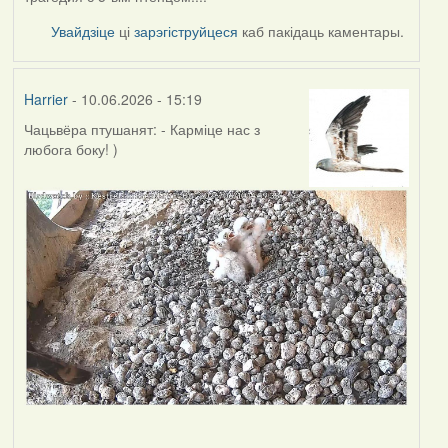
Увайдзіце
ці
зарэгіструйцеся
каб пакідаць каментары.
Harrier
- 10.06.2026 - 15:19
Чацьвёра птушанят: - Карміце нас з
любога боку! )