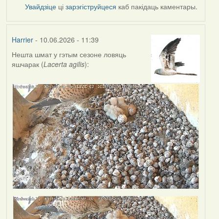
Увайдзіце
ці
зарэгіструйцеся
каб пакідаць каментары.
Harrier
- 10.06.2026 - 11:39
Нешта шмат у гэтым сезоне ловяць
яшчарак (
Lacerta agilis
):