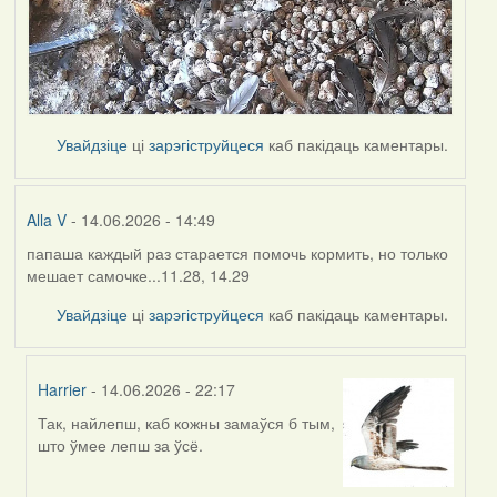
Увайдзіце
ці
зарэгіструйцеся
каб пакідаць каментары.
Alla V
- 14.06.2026 - 14:49
папаша каждый раз старается помочь кормить, но только
мешает самочке...11.28, 14.29
Увайдзіце
ці
зарэгіструйцеся
каб пакідаць каментары.
Harrier
- 14.06.2026 - 22:17
Так, найлепш, каб кожны замаўся б тым,
In
што ўмее лепш за ўсё.
reply
to