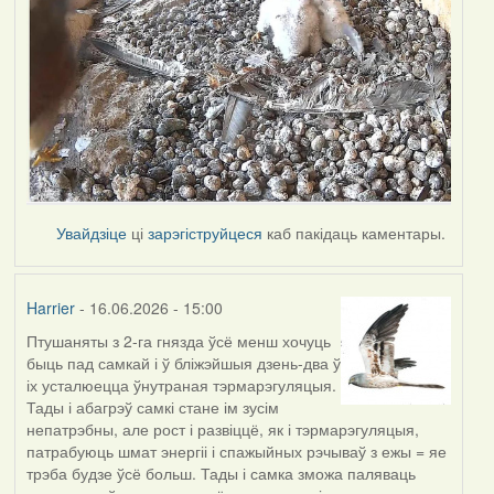
Увайдзіце
ці
зарэгіструйцеся
каб пакідаць каментары.
Harrier
- 16.06.2026 - 15:00
Птушаняты з 2-га гнязда ўсё менш хочуць
быць пад самкай і ў бліжэйшыя дзень-два ў
іх усталюецца ўнутраная тэрмарэгуляцыя.
Тады і абагрэў самкі стане ім зусім
непатрэбны, але рост і развіццё, як і тэрмарэгуляцыя,
патрабуюць шмат энергіі і спажыйных рэчываў з ежы = яе
трэба будзе ўсё больш. Тады і самка зможа паляваць