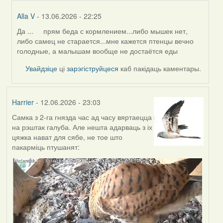
Alla V
- 13.06.2026 - 22:25
Да ... прям беда с кормлением...либо мышек нет,
In
либо самец не старается...мне кажется птенцы вечно
reply
голодные, а малышам вообще не достаётся еды
to
by
Увайдзіце
ці
зарэгіструйцеся
каб пакідаць каментары.
Harrier
Harrier
- 12.06.2026 - 23:03
Самка з 2-га гнязда час ад часу вяртаецца
на рэштак галуба. Але нешта адарваць з іх
цяжка нават для сябе, не тое што
пакарміць птушанят: