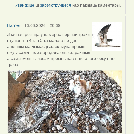
by
Увайдзіце
ці
зарэгіструйцеся
каб пакідаць каментары.
Alla
V
Harrier
- 13.06.2026 - 20:39
Значная розніца ў памерах першай тройкі
птушанят і 4-га і 5-га малога не дае
апошнім магчымасці эфектыўна прасіць
ежу ў самкі - іх загараджваюць старэйшыя,
а самы меншы часам просіць нават не з таго боку што
трэба: