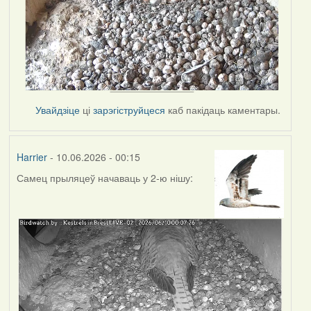
Увайдзіце
ці
зарэгіструйцеся
каб пакідаць каментары.
Harrier
- 10.06.2026 - 00:15
Самец прыляцеў начаваць у 2-ю нішу: