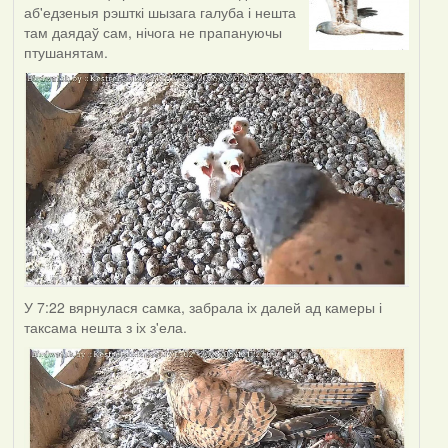
аб'едзеныя рэшткі шызага галуба і нешта
там даядаў сам, нічога не прапануючы
птушанятам.
У 7:22 вярнулася самка, забрала іх далей ад камеры і
таксама нешта з іх з'ела.