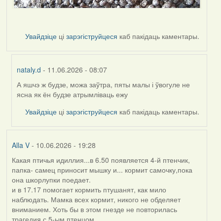
Увайдзіце
ці
зарэгіструйцеся
каб пакідаць каментары.
nataly.d
- 11.06.2026 - 08:07
А яшчэ ж будзе, можа заўтра, пяты малы і ўвогуле не
In
ясна як ён будзе атрымліваць ежу
reply
to
Увайдзіце
ці
зарэгіструйцеся
каб пакідаць каментары.
by
Harrier
Alla V
- 10.06.2026 - 19:28
Какая птичья идиллия...в 6.50 появляется 4-й птенчик,
папка- самец приносит мышку и... кормит самочку,пока
она шкорлупки поедает.
и в 17.17 помогает кормить птушанят, как мило
наблюдать. Мамка всех кормит, никого не обделяет
вниманием. Хоть бы в этом гнезде не повторилась
трагедия с 5-ым птенцом....