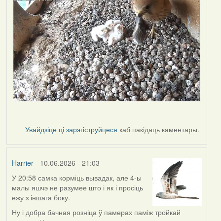
Увайдзіце
ці
зарэгіструйцеся
каб пакідаць каментары.
Harrier
- 10.06.2026 - 21:03
У 20:58 самка корміць вывадак, але 4-ы
малы яшчэ не разумее што і як і просіць
ежу з іншага боку.
Ну і добра бачная розніца ў памерах паміж тройкай