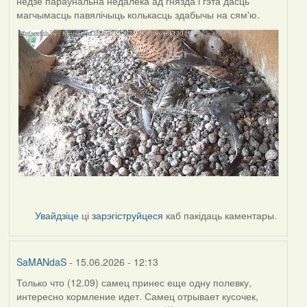
недзе параўнальна недалёка ад гнязда і гэта дасць
магчымасць павялічыць колькасць здабычы на сям'ю.
Увайдзіце
ці
зарэгіструйцеся
каб пакідаць каментары.
SaMANdaS
- 15.06.2026 - 12:13
Только что (12.09) самец принес еще одну полевку,
интересно кормление идет. Самец отрывает кусочек,