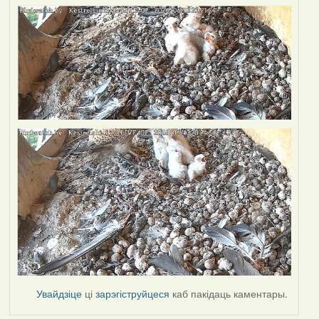
Увайдзіце
ці
зарэгіструйцеся
каб пакідаць каментары.