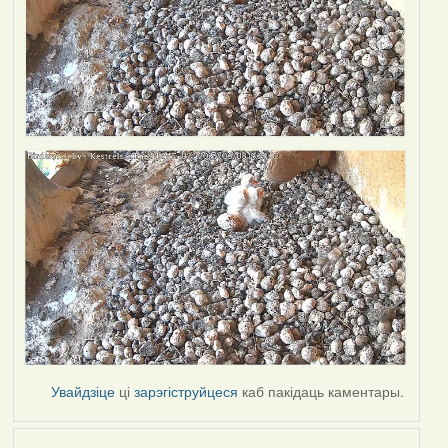
Увайдзіце
ці
зарэгіструйцеся
каб пакідаць каментары.