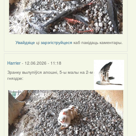
Увайдзіце
ці
зарэгіструйцеся
каб пакідаць каментары.
Harrier
- 12.06.2026 - 11:18
Зранку вылупіўся апошні, 5-ы малы на 2-м
гняздзе: