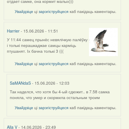
отдает самке, она кормит малых)))
Увайдзіце
ці
зарэгіструйцеся
каб пакідаць каментары.
Harrier
- 15.06.2026 - 11:51
У 11:44 самец прынёс невялічкую палёўку
і толькі перашкаджае самцы карміць
птушанят. Іх бачна толькі 3 (((
Увайдзіце
ці
зарэгіструйцеся
каб пакідаць каментары.
SaMANdaS
- 15.06.2026 - 12:03
Так наделся, что хотя бы 4-ый сдюжит.. в 7.58 самка
In
поняла, что умер и скормила остальным троим
reply
to
Увайдзіце
ці
зарэгіструйцеся
каб пакідаць каментары.
by
Harrier
Alla V
- 14.06.2026 - 23:49