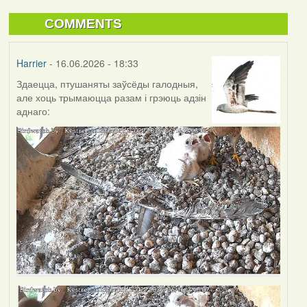
COMMENTS
Harrier
- 16.06.2026 - 18:33
Здаецца, птушаняты заўсёды галодныя,
але хоць трымаюцца разам і грэюць адзін
аднаго: