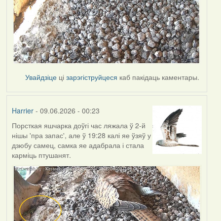
Увайдзіце
ці
зарэгіструйцеся
каб пакідаць каментары.
Harrier
- 09.06.2026 - 00:23
Порсткая яшчарка доўгі час ляжала ў 2-й
нішы 'пра запас', але ў 19:28 калі яе ўзяў у
дзюбу самец, самка яе адабрала і стала
карміць птушанят.