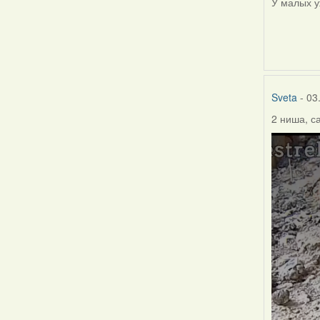
У малых у
Sveta
- 03
2 ниша, с