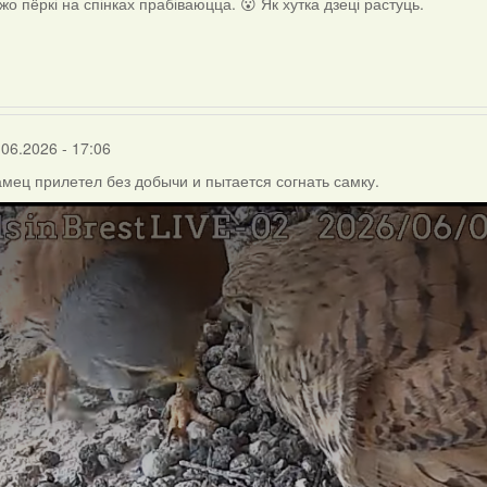
жо пёркі на спінках прабіваюцца. 😮 Як хутка дзеці растуць.
.06.2026 - 17:06
амец прилетел без добычи и пытается согнать самку.