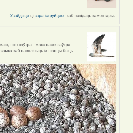
Увайдзіце
ці
зарэгіструйцеся
каб пакідаць каментары.
умаю, што заўтра - макс паслязаўтра
а самка каб павялічыць іх шанцы быць