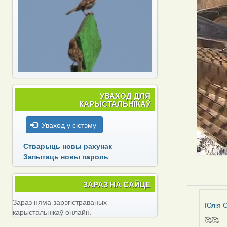
УВАХОД ДЛЯ
КАРЫСТАЛЬНІКАЎ
Уваход у сістэму
Стварыць новы рахунак
Запытаць новы пароль
ЗАРАЗ НА САЙЦЕ
Зараз няма зарэгістраваных
Юлія С
карыстальнікаў онлайн.
🥰🥰
In