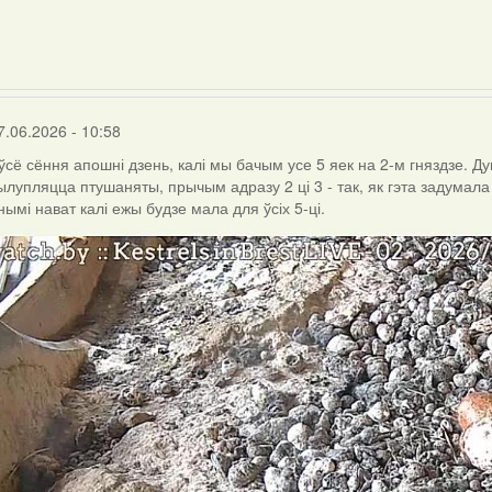
7.06.2026 - 10:58
 ўсё сёння апошні дзень, калі мы бачым усе 5 яек на 2-м гняздзе. Д
ылупляцца птушаняты, прычым адразу 2 ці 3 - так, як гэта задумал
ымі нават калі ежы будзе мала для ўсіх 5-ці.