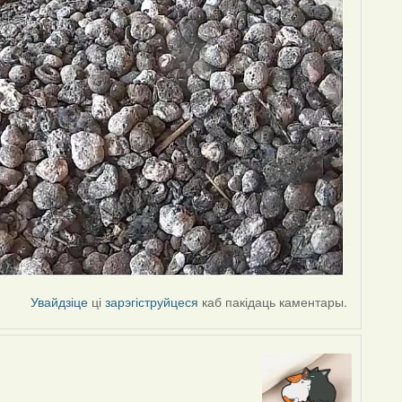
Увайдзіце
ці
зарэгіструйцеся
каб пакідаць каментары.