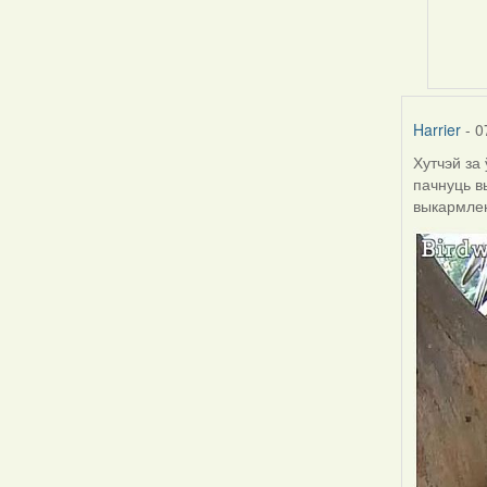
reply
to
by
Harrier
Harrier
- 0
Хутчэй за
пачнуць в
выкармлен