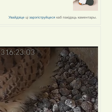
Увайдзіце
ці
зарэгіструйцеся
каб пакідаць каментары.