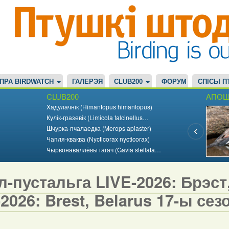
ПРА BIRDWATCH
ГАЛЕРЭЯ
CLUB200
ФОРУМ
СПІСЫ П
CLUB200
АПОШ
Хадулачнік (Himantopus himantopus)
Кулік-гразевік (Limicola falcinellus…
Шчурка-пчалаедка (Merops apiaster)
Чапля-кваква (Nycticorax nycticorax)
Чырвонаваллёвы гагач (Gavia stellata…
-пустальга LIVE-2026: Брэст,
2026: Brest, Belarus 17-ы сезо