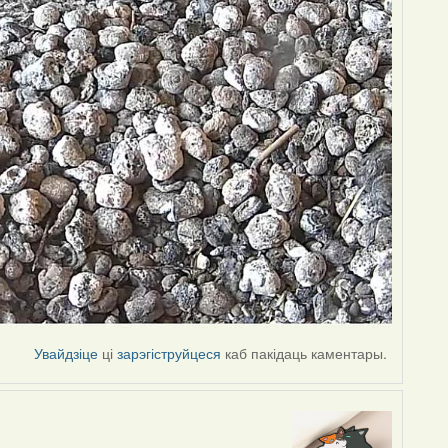
Увайдзіце
ці
зарэгіструйцеся
каб пакідаць каментары.