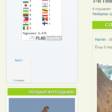
1-я гн
4 птушанят 
Увайдзіце
ц
C
Harrier
- 0
Ёсць 2 пе
Брест
Gis
meteo
ЛЕПШЫЯ ФОТАЗДЫМКІ