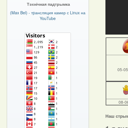
Тэхнічная падтрымка
(Max Bel) - тpансляция камер с Linux на
YouTube
05-05
08-0
Наш стры