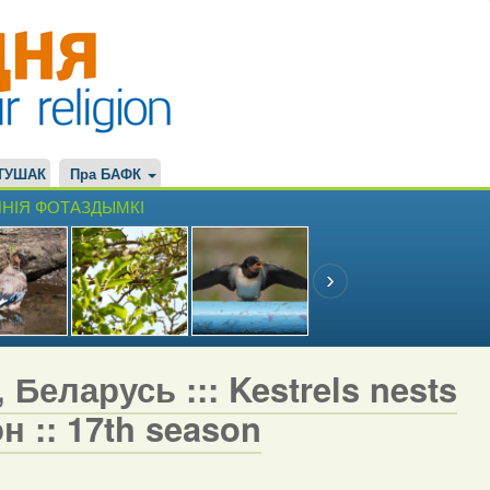
ТУШАК
Пра БАФК
НІЯ ФОТАЗДЫМКІ
 Беларусь ::: Kestrels nests
н :: 17th season