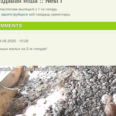
ездавая ніша :: Nest I
паспяхова выляцелі з 1-га гнязда.
і
зарэгіструйцеся
каб пакідаць каментары.
OMMENTS
8.06.2026 - 10:26
ршых малых на 2-м гняздзе!