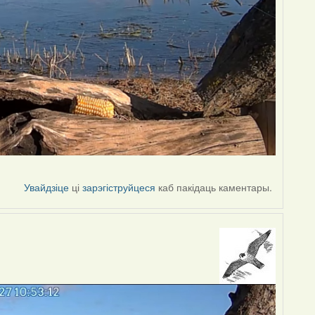
Увайдзіце
ці
зарэгіструйцеся
каб пакідаць каментары.