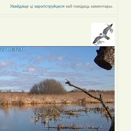
Увайдзіце
ці
зарэгіструйцеся
каб пакідаць каментары.