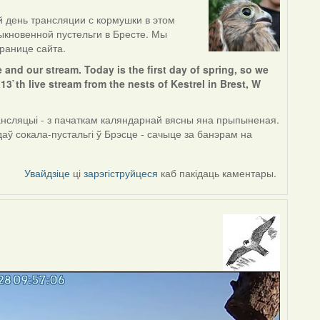
й день трансляции с кормушки в этом
быкновенной пустельги в Бресте. Мы
ранице сайта.
e and our stream. Today is the first day of spring, so we
 13`th live stream from the nests of Kestrel in Brest, W
нсляцыі - з пачаткам каляндарнай вясны яна прыпыненая.
аў сокала-пустальгі ў Брэсце - сачыце за банэрам на
Увайдзіце
ці
зарэгіструйцеся
каб пакідаць каментары.