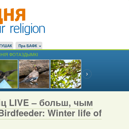
ТУШАК
Пра БАФК
НІЯ ФОТАЗДЫМКІ
іц LIVE – больш, чым
rdfeeder: Winter life of