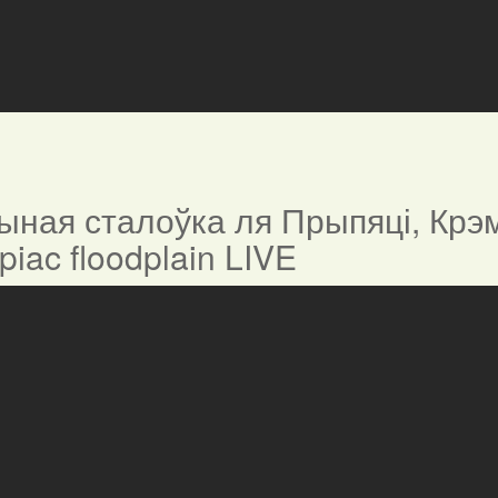
ная сталоўка ля Прыпяці, Крэм
ypiac floodplain LIVE