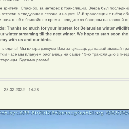
 зрители! Спасибо, за интерес к трансляции. Вчера был последни
о встречи в следующем сезоне и на уже 13-й трансляции с гнёзд о
 начать её в ближайшее время - следите за банером на главной ст
ds! Thanks so much for your interest for Belarusian winter wildlif
ur winter streaming till the next winter. We hope to start soon the
stay with us and our birds.
гледачы! Мы шчыра дзякуем Вам за ціквасць да нашай зімовай тра
уткім часе мы плануем распачаць на сайце 13-ю трансляцыю з гнёзд
старонцы. Будзьма разам!
s
- 28.02.2022 - 14:28