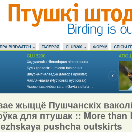
ПРА BIRDWATCH
ГАЛЕРЭЯ
CLUB200
ФОРУМ
СПІСЫ П
CLUB200
АПОШ
Хадулачнік (Himantopus himantopus)
Кулік-гразевік (Limicola falcinellus…
Шчурка-пчалаедка (Merops apiaster)
Чапля-кваква (Nycticorax nycticorax)
Чырвонаваллёвы гагач (Gavia stellata…
вае жыццё Пушчанскіх вакол
ўка для птушак :: More than Bi
vezhskaya pushcha outskirts