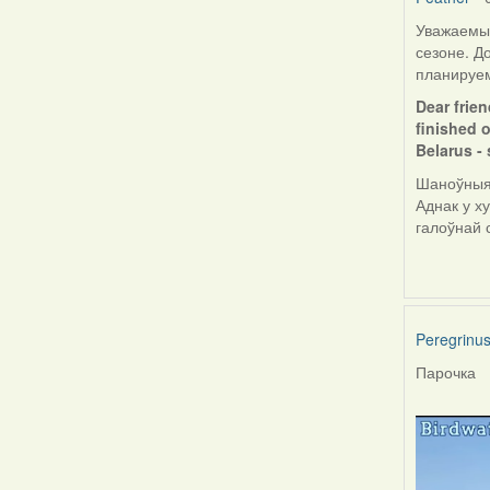
Уважаемые
сезоне. Д
планируем
Dear frien
finished o
Belarus - 
Шаноўныя 
Аднак у х
галоўнай 
Peregrinu
Парочка