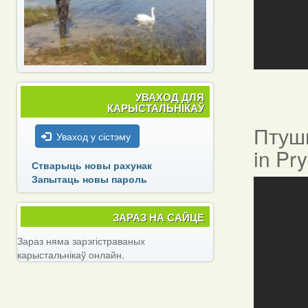
УВАХОД ДЛЯ
КАРЫСТАЛЬНІКАЎ
Птушы
Уваход у сістэму
in Pr
Стварыць новы рахунак
Запытаць новы пароль
ЗАРАЗ НА САЙЦЕ
Зараз няма зарэгістраваных
карыстальнікаў онлайн.