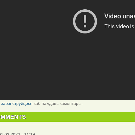
і
зарэгіструйцеся
каб пакідаць каментары.
OMMENTS
01.03.2022 - 11:19