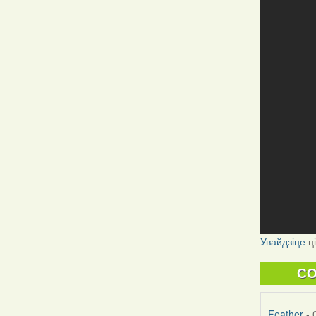
Увайдзіце
ц
C
Feather
- 