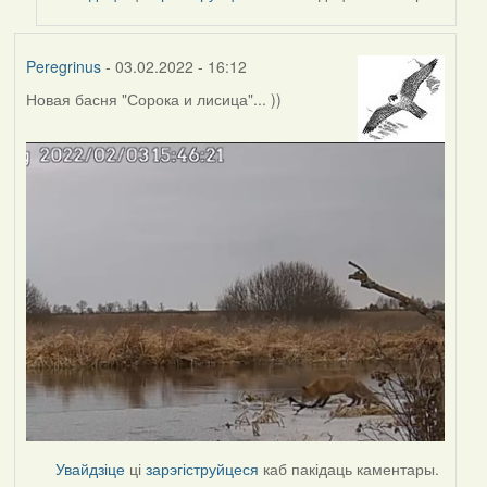
Peregrinus
- 03.02.2022 - 16:12
Новая басня "Сорока и лисица"... ))
Увайдзіце
ці
зарэгіструйцеся
каб пакідаць каментары.