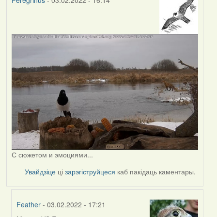
Peregrinus
- 03.02.2022 - 16:14
С сюжетом и эмоциями...
Увайдзіце
ці
зарэгіструйцеся
каб пакідаць каментары.
Feather
- 03.02.2022 - 17:21