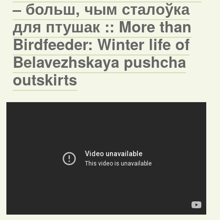
– больш, чым сталоўка
для птушак :: More than
Birdfeeder: Winter life of
Belavezhskaya pushcha
outskirts