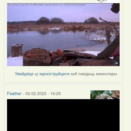
Увайдзіце
ці
зарэгіструйцеся
каб пакідаць каментары.
Feather
- 02.02.2022 - 16:25