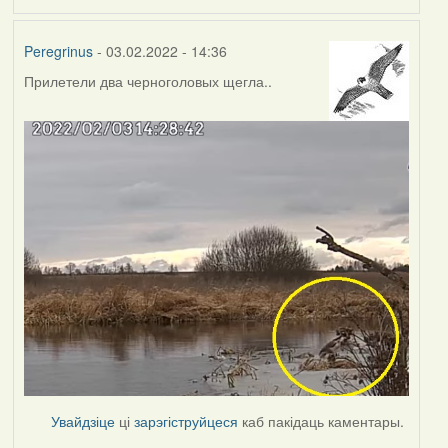
Peregrinus
- 03.02.2022 - 14:36
Прилетели два черноголовых щегла..
Увайдзіце
ці
зарэгіструйцеся
каб пакідаць каментары.