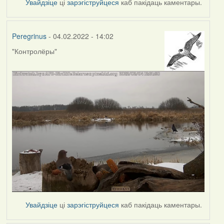
Увайдзіце
ці
зарэгіструйцеся
каб пакідаць каментары.
Peregrinus
- 04.02.2022 - 14:02
"Контролёры"
Увайдзіце
ці
зарэгіструйцеся
каб пакідаць каментары.