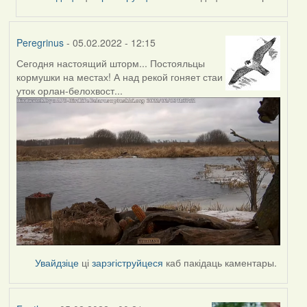
Peregrinus
- 05.02.2022 - 12:15
Сегодня настоящий шторм... Постояльцы
кормушки на местах! А над рекой гоняет стаи
уток орлан-белохвост...
Увайдзіце
ці
зарэгіструйцеся
каб пакідаць каментары.