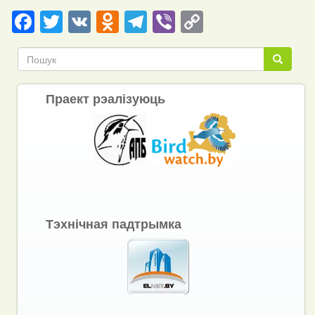
Facebook
Twitter
VK
Odnoklassniki
Telegram
Viber
Copy
Link
Пошук
Пошук
Праект рэалізуюць
Тэхнічная падтрымка