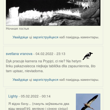
Ночная гостья
Увайдзіце
ці
зарэгіструйцеся
каб пакідаць каментары.
svetlana vranova
- 04.02.2022 - 23:13
Dyk pracuje kamera na Prypjci, ci nie? Na hetym
linku pakazvaiecca niejkaja tablička dlia zapauniennia, što
tam upisac, nieviadoma.
Увайдзіце
ці
зарэгіструйцеся
каб пакідаць каментары.
Lighty
- 05.02.2022 - 00:14
Я відэа бачу... (пакуль заўважыла два
In
віды вераб'ёў, вялікую і сінюю сініцу)