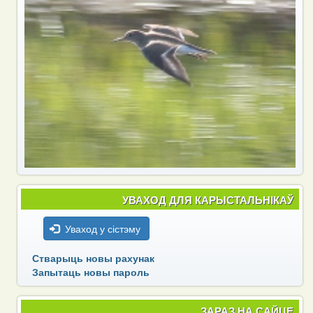
УВАХОД ДЛЯ КАРЫСТАЛЬНІКАЎ
Уваход у сістэму
Стварыць новы рахунак
Запытаць новы пароль
ЗАРАЗ НА САЙЦЕ