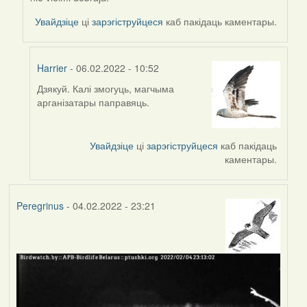
reply
to
Увайдзіце
ці
зарэгіструйцеся
каб пакідаць каментары.
by
Harrier
Harrier
- 06.02.2022 - 10:52
Дзякуй. Калі змогуць, магчыма
In
арганізатары паправяць.
reply
to
by
Увайдзіце
ці
зарэгіструйцеся
каб пакідаць
svetlana
каментары.
vranova
Peregrinus
- 04.02.2022 - 23:21