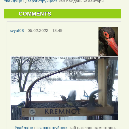
Увайдзіце
ці
зарэгіструйцеся
каб пакідаць каментары.
COMMENTS
svyat08
- 05.02.2022 - 13:49
In
reply
to
by
svyat08
Увайдзіце
ці
зарэгіструйцеся
каб пакідаць каментары.