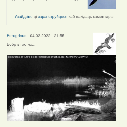
reply
to
by
Увайдзіце
ці
зарэгіструйцеся
каб пакідаць каментары.
svetlana
vranova
Peregrinus
- 04.02.2022 - 21:55
Бобр в гостях...