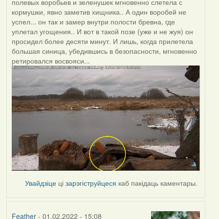
полевых воробьев и зеленушек мгновенно слетела с
кормушки, явно заметив хищника.. А один воробей не
успел... он так и замер внутри полости бревна, где
уплетал угощения.. И вот в такой позе (уже и не жуя) он
просидел более десяти минут. И лишь, когда прилетела
большая синица, убедившись в безопасности, мгновенно
ретировался восвояси...
Увайдзіце
ці
зарэгіструйцеся
каб пакідаць каментары.
Feather
- 01.02.2022 - 15:08