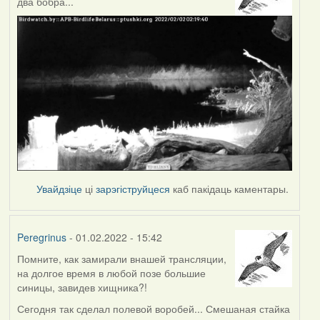
два бобра...
Увайдзіце
ці
зарэгіструйцеся
каб пакідаць каментары.
Peregrinus
- 01.02.2022 - 15:42
Помните, как замирали внашей трансляции,
на долгое время в любой позе большие
синицы, завидев хищника?!
Сегодня так сделал полевой воробей... Смешаная стайка