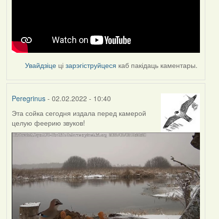
Увайдзіце
ці
зарэгіструйцеся
каб пакідаць каментары.
Peregrinus
- 02.02.2022 - 10:40
Эта сойка сегодня издала перед камерой
целую феерию звуков!