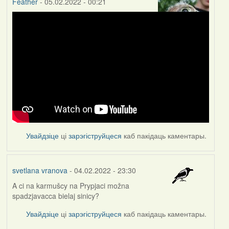
Feather
- 05.02.2022 - 00:21
Увайдзіце
ці
зарэгіструйцеся
каб пакідаць каментары.
svetlana vranova
- 04.02.2022 - 23:30
A ci na karmušcy na Prypjaci možna
spadzjavacca bielaj sinicy?
Увайдзіце
ці
зарэгіструйцеся
каб пакідаць каментары.