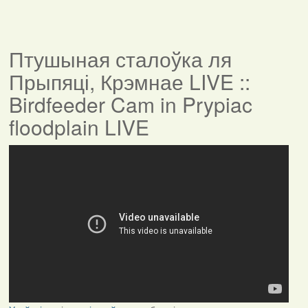
Птушыная сталоўка ля
Прыпяці, Крэмнае LIVE ::
Birdfeeder Cam in Prypiac
floodplain LIVE