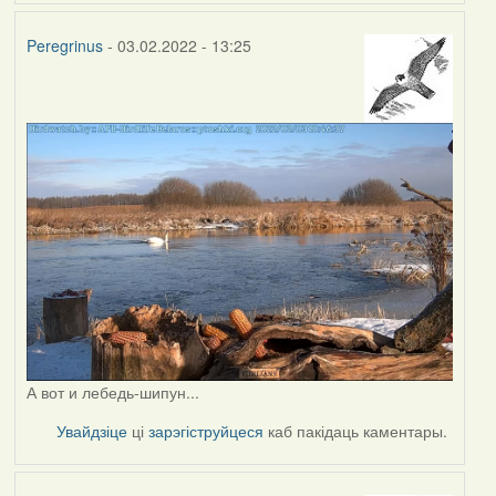
Peregrinus
- 03.02.2022 - 13:25
А вот и лебедь-шипун...
Увайдзіце
ці
зарэгіструйцеся
каб пакідаць каментары.