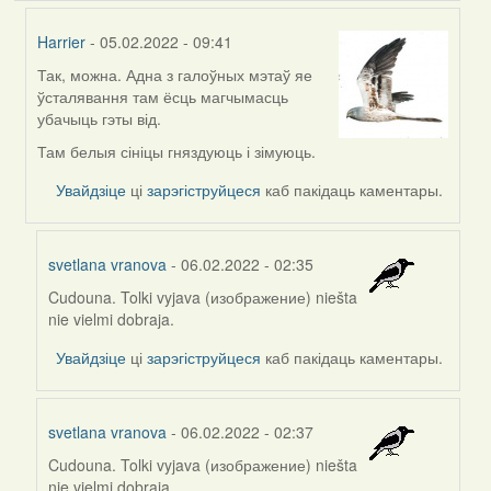
Harrier
- 05.02.2022 - 09:41
Так, можна. Адна з галоўных мэтаў яе
In
ўсталявання там ёсць магчымасць
reply
убачыць гэты від.
to
by
Там белыя сініцы гняздуюць і зімуюць.
svetlana
Увайдзіце
ці
зарэгіструйцеся
каб пакідаць каментары.
vranova
svetlana vranova
- 06.02.2022 - 02:35
Cudouna. Tolki vyjava (изображение) niešta
In
nie vielmi dobraja.
reply
to
Увайдзіце
ці
зарэгіструйцеся
каб пакідаць каментары.
by
Harrier
svetlana vranova
- 06.02.2022 - 02:37
Cudouna. Tolki vyjava (изображение) niešta
In
nie vielmi dobraja.