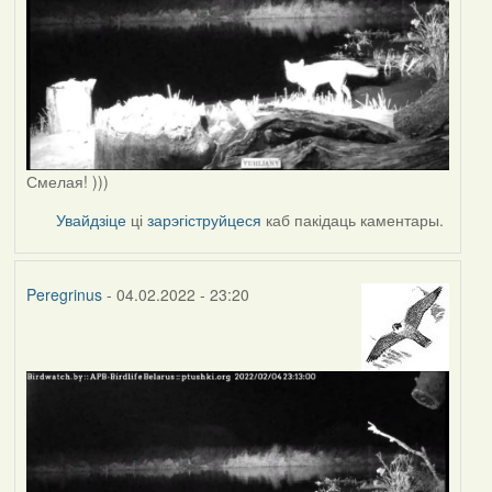
Смелая! )))
Увайдзіце
ці
зарэгіструйцеся
каб пакідаць каментары.
Peregrinus
- 04.02.2022 - 23:20