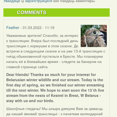
Увайдзіце
ці
зарэгіструйцеся
каб пакідаць каментары.
COMMENTS
Feather
- 01.03.2022 - 11:19
Уважаемые зрители! Спасибо, за интерес
к трансляции. Вчера был последний день
трансляции с кормушки в этом сезоне. До
встречи в следующем сезоне и на уже 13-й трансляции с
гнёзд обыкновенной пустельги в Бресте. Мы планируем
начать её в ближайшее время - следите за банером на
главной странице сайта.
Dear friends! Thanks so much for your interest for
Belarusian winter wildlife and our stream. Today is the
first day of spring, so we finished our winter streaming
till the next winter. We hope to start soon the 13`th live
stream from the nests of Kestrel in Brest, W Belarus -
stay with us and our birds.
Шаноўныя гледачы! Мы шчыра дзякуем Вам за ціквасць
да нашай зімовай трансляцыі - з пачаткам каляндарнай