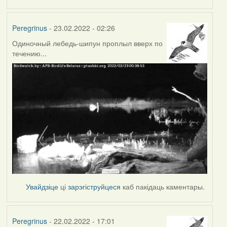
Peregrinus
- 23.02.2022 - 02:26
Одиночный лебедь-шипун проплыл вверх по
течению...
Увайдзіце
ці
зарэгіструйцеся
каб пакідаць каментары.
Peregrinus
- 22.02.2022 - 17:01