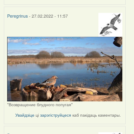
Peregrinus
- 27.02.2022 - 11:57
"Возвращение блудного попугая"
Увайдзіце
ці
зарэгіструйцеся
каб пакідаць каментары.