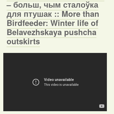
– больш, чым сталоўка
для птушак :: More than
Birdfeeder: Winter life of
Belavezhskaya pushcha
outskirts