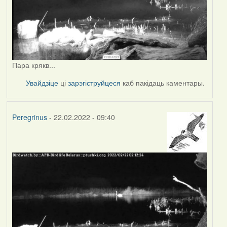
Пара крякв...
Увайдзіце
ці
зарэгіструйцеся
каб пакідаць каментары.
Peregrinus
- 22.02.2022 - 09:40