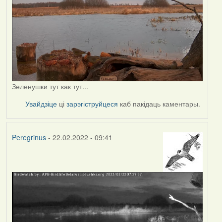
Зеленушки тут как тут...
Увайдзіце
ці
зарэгіструйцеся
каб пакідаць каментары.
Peregrinus
- 22.02.2022 - 09:41