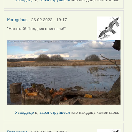
Peregrinus
- 26.02.2022 - 19:17
"Налетай! Полдник привезли!"
Увайдзіце
ці
зарэгіструйцеся
каб пакідаць каментары.