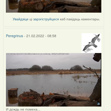
Увайдзіце
ці
зарэгіструйцеся
каб пакідаць каментары.
Peregrinus
- 21.02.2022 - 08:58
И дождь не помеха...