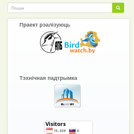
Пошук
Пошук
Праект рэалізуюць
Тэхнічная падтрымка