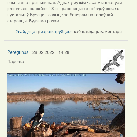
вясны яна прыпыненая. Аднак у хуткім часе мы плануем
распачаць на сайце 13-ю трансляцыю з гнёздаў сокала-
пустальгі ў Брэсце - сачыце за банэрам на галоўнай
старонцы. Будзьма разам!
Увайдзіце
ці
зарэгіструйцеся
каб пакідаць каментары.
Peregrinus
- 28.02.2022 - 14:28
Парочка