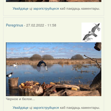
Увайдзіце
ці
зарэгіструйцеся
каб пакідаць каментары.
Peregrinus
- 27.02.2022 - 11:58
Черное и белое...
Увайдзіце
ці
зарэгіструйцеся
каб пакідаць каментары.