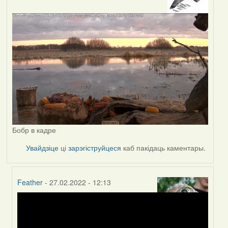
Бобр в кадре
Увайдзіце
ці
зарэгіструйцеся
каб пакідаць каментары.
Feather
- 27.02.2022 - 12:13
In
reply
to