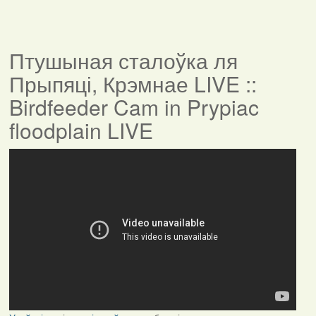
Птушыная сталоўка ля
Прыпяці, Крэмнае LIVE ::
Birdfeeder Cam in Prypiac
floodplain LIVE