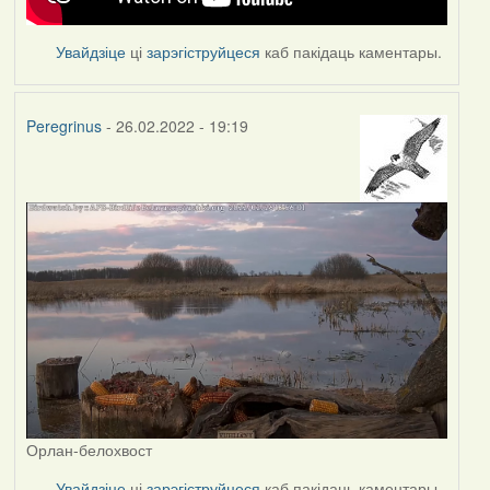
Увайдзіце
ці
зарэгіструйцеся
каб пакідаць каментары.
Peregrinus
- 26.02.2022 - 19:19
Орлан-белохвост
Увайдзіце
ці
зарэгіструйцеся
каб пакідаць каментары.