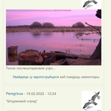
Тихое послештормовое утро...
Увайдзіце
ці
зарэгіструйцеся
каб пакідаць каментары.
Peregrinus
- 19.02.2022 - 12:24
"Штурмовой отряд"