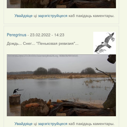
Увайдзіце
ці
зарэгіструйцеся
каб пакідаць каментары.
Peregrinus
- 23.02.2022 - 14:23
Дождь... Снег... "Пеньковая ревизия"...
Увайдзіце
ці
зарэгіструйцеся
каб пакідаць каментары.