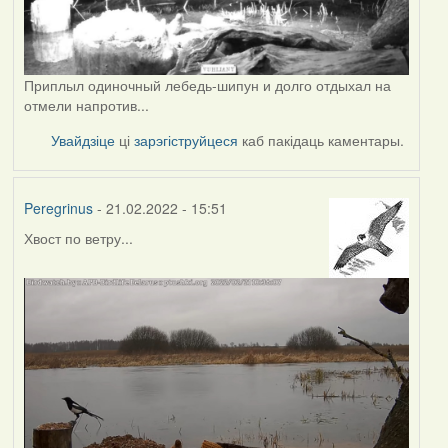
Приплыл одиночный лебедь-шипун и долго отдыхал на
отмели напротив...
Увайдзіце
ці
зарэгіструйцеся
каб пакідаць каментары.
Peregrinus
- 21.02.2022 - 15:51
Хвост по ветру...