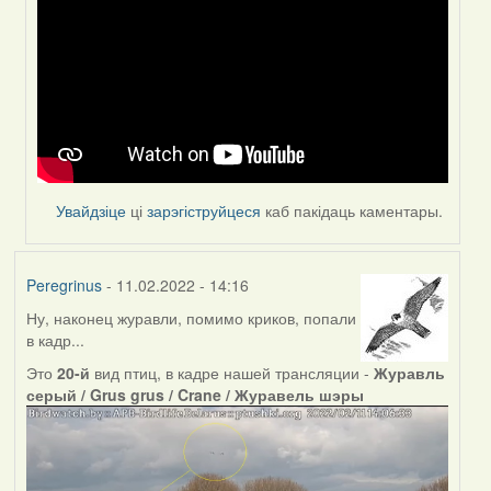
to
by
Peregrinus
Увайдзіце
ці
зарэгіструйцеся
каб пакідаць каментары.
Peregrinus
- 11.02.2022 - 14:16
Ну, наконец журавли, помимо криков, попали
в кадр...
Это
20-й
вид птиц, в кадре нашей трансляции -
Журавль
серый / Grus grus / Crane / Журавель шэры