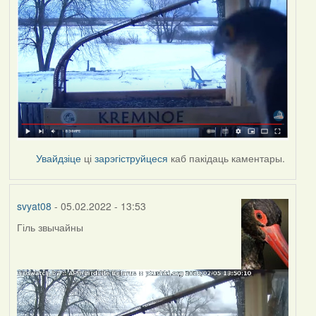
Увайдзіце
ці
зарэгіструйцеся
каб пакідаць каментары.
svyat08
- 05.02.2022 - 13:53
Гіль звычайны