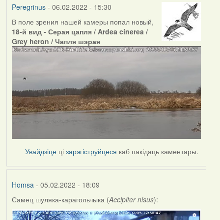
Peregrinus
- 06.02.2022 - 15:30
В поле зрения нашей камеры попал новый,
18-й вид - Серая цапля / Ardea cinerea /
Grey heron / Чапля шэрая
Увайдзіце
ці
зарэгіструйцеся
каб пакідаць каментары.
Homsa
- 05.02.2022 - 18:09
Самец шуляка-карагольчыка (
Accipiter nisus
):