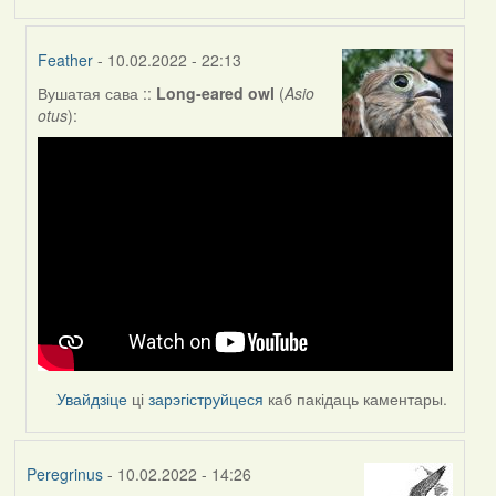
Feather
- 10.02.2022 - 22:13
Вушатая сава ::
Long-eared owl
(
Asio
In
otus
):
reply
to
by
Peregrinus
Увайдзіце
ці
зарэгіструйцеся
каб пакідаць каментары.
Peregrinus
- 10.02.2022 - 14:26