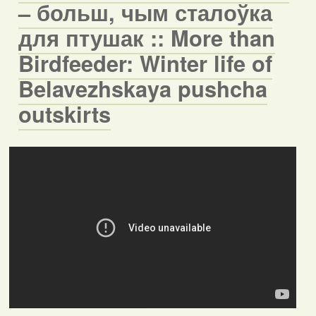
– больш, чым сталоўка
для птушак :: More than
Birdfeeder: Winter life of
Belavezhskaya pushcha
outskirts