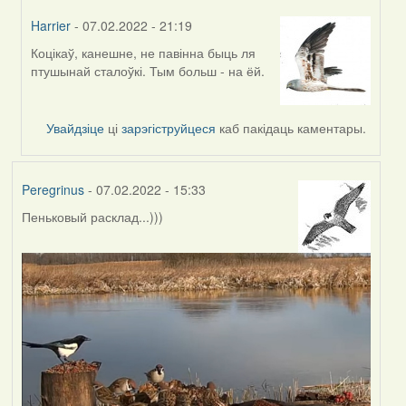
Harrier
- 07.02.2022 - 21:19
Коцікаў, канешне, не павінна быць ля
In
птушынай сталоўкі. Тым больш - на ёй.
reply
to
by
Увайдзіце
ці
зарэгіструйцеся
каб пакідаць каментары.
Lighty
Peregrinus
- 07.02.2022 - 15:33
Пеньковый расклад...)))