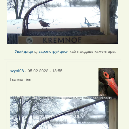
Увайдзіце
ці
зарэгіструйцеся
каб пакідаць каментары.
svyat08
- 05.02.2022 - 13:55
І самка гіля
In
reply
to
by
svyat08