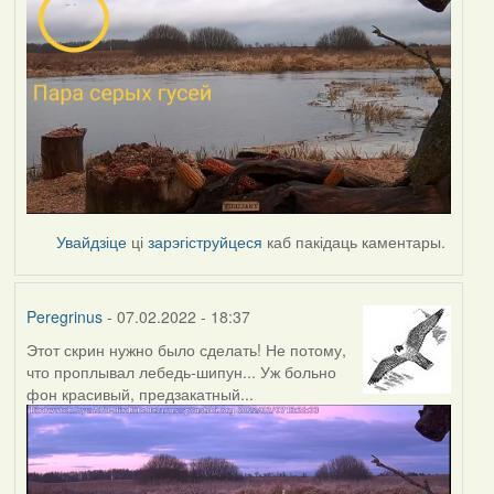
Увайдзіце
ці
зарэгіструйцеся
каб пакідаць каментары.
Peregrinus
- 07.02.2022 - 18:37
Этот скрин нужно было сделать! Не потому,
что проплывал лебедь-шипун... Уж больно
фон красивый, предзакатный...