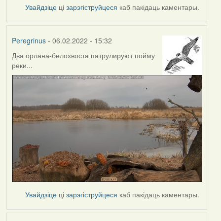
Увайдзіце
ці
зарэгіструйцеся
каб пакідаць каментары.
Peregrinus
- 06.02.2022 - 15:32
Два орлана-белохвоста патрулируют пойму
реки...
Увайдзіце
ці
зарэгіструйцеся
каб пакідаць каментары.