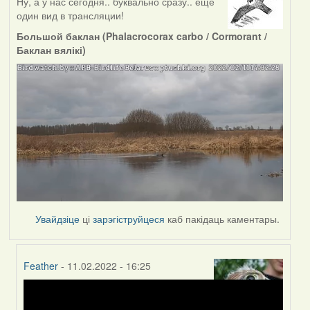
Ну, а у нас сегодня.. буквально сразу.. ещё
один вид в трансляции!
Большой баклан (Phalacrocorax carbo / Cormorant /
Баклан вялікі)
Увайдзіце
ці
зарэгіструйцеся
каб пакідаць каментары.
Feather
- 11.02.2022 - 16:25
In
reply