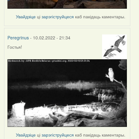
Увайдзіце
ці
зарэгіструйцеся
каб пакідаць каментары.
Peregrinus
- 10.02.2022 - 21:34
Гостья!
Увайдзіце
ці
зарэгіструйцеся
каб пакідаць каментары.