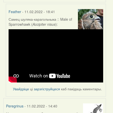
Feather
- 11.02.2022 - 18:41
Самец шуляка-карагольчыка :: Male of
In
Sparrowhawk (
Accipiter nisus
):
reply
to
by
nataly.d
Увайдзіце
ці
зарэгіструйцеся
каб пакідаць каментары.
Peregrinus
- 11.02.2022 - 14:40