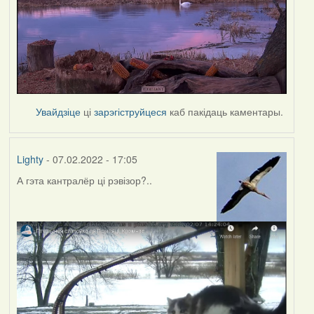
Увайдзіце
ці
зарэгіструйцеся
каб пакідаць каментары.
Lighty
- 07.02.2022 - 17:05
А гэта кантралёр ці рэвізор?..