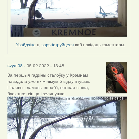
Увайдзіце
ці
зарэгіструйцеся
каб пакідаць каментары.
svyat08
- 05.02.2022 - 13:48
За першыя гадзіны сталоўку у Крэмнам
наведала ўжо як мінімум 5 відаў птушак.
Палявы і дамовы вераб'і, вялікая сініца,
блакітная сініца і зелянушка.