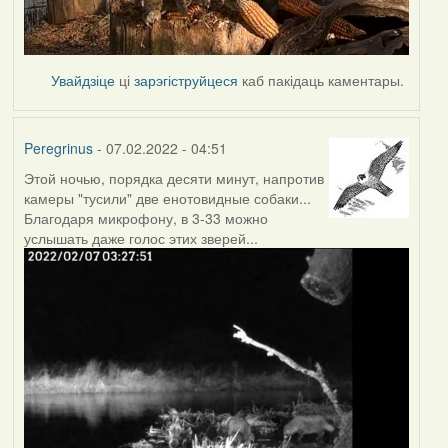
Увайдзіце
ці
зарэгіструйцеся
каб пакідаць каментары.
Peregrinus
- 07.02.2022 - 04:51
Этой ночью, порядка десяти минут, напротив
камеры "тусили" две енотовидные собаки...
Благодаря микрофону, в 3-33 можно
услышать даже голос этих зверей...