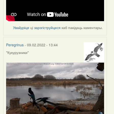
Увайдзіце
ці
зарэгіструйцеся
каб пакідаць каментары.
Peregrinus
- 09.02.2022 - 13:44
"Кукурузники"