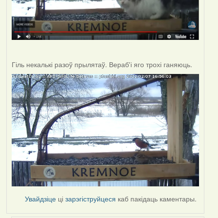
Гіль некалькі разоў прылятаў. Вераб'і яго трохі ганяюць.
Увайдзіце
ці
зарэгіструйцеся
каб пакідаць каментары.