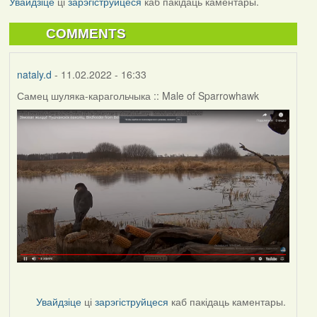
Увайдзіце
ці
зарэгіструйцеся
каб пакідаць каментары.
COMMENTS
nataly.d
- 11.02.2022 - 16:33
Самец шуляка-карагольчыка :: Male of Sparrowhawk
Увайдзіце
ці
зарэгіструйцеся
каб пакідаць каментары.