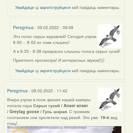
by
Увайдзіце
ці
зарэгіструйцеся
каб пакідаць каментары.
Feather
Peregrinus
- 09.02.2022 - 09:08
Это голос серых журавлей! Сегодня утром
In
8-50 -- 8-52 их тоже слышно!
reply
to
А в 8-35 - 8-38 прекрасно слышны голоса серых гусей!
by
Приятного просмотра! И интересных звуков!)))
Peregrinus
Увайдзіце
ці
зарэгіструйцеся
каб пакідаць каментары.
Peregrinus
- 08.02.2022 - 11:42
Вчера утром в поле зрения нашей камеры
попала пара
Серых гусей / Anser anser
/ Greylag goose / Гусь шэрая
. С громким
гоготанием они пролетели над рекой. Это уже
19-й
вид
птиц!