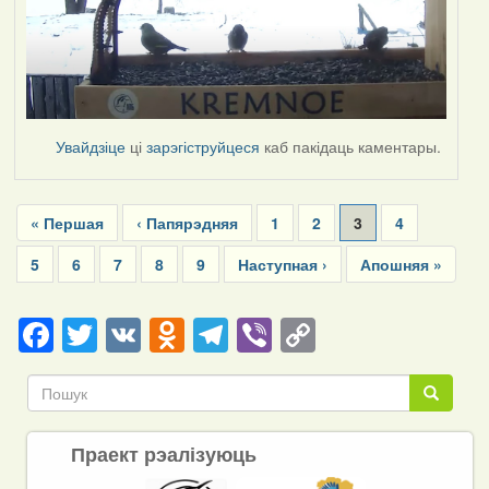
Увайдзіце
ці
зарэгіструйцеся
каб пакідаць каментары.
Pagination
First
« Першая
Previous
‹ Папярэдняя
Page
1
Page
2
Current
3
Page
4
page
page
page
Page
5
Page
6
Page
7
Page
8
Page
9
Next
Наступная ›
Last
Апошняя »
page
page
Facebook
Twitter
VK
Odnoklassniki
Telegram
Viber
Copy
Link
Пошук
Пошук
Праект рэалізуюць