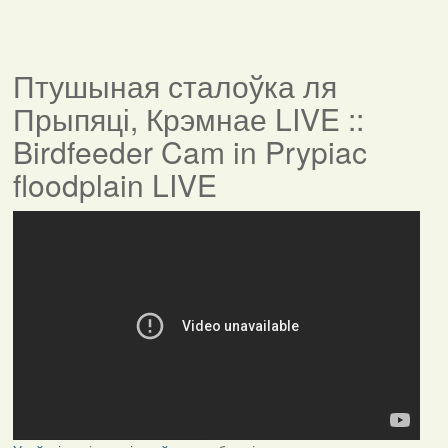
Птушыная сталоўка ля
Прыпяці, Крэмнае LIVE ::
Birdfeeder Cam in Prypiac
floodplain LIVE