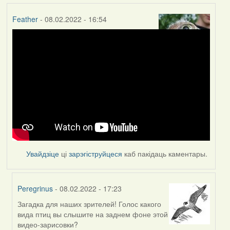
Feather
- 08.02.2022 - 16:54
Увайдзіце
ці
зарэгіструйцеся
каб пакідаць каментары.
Peregrinus
- 08.02.2022 - 17:23
Загадка для наших зрителей! Голос какого
In
вида птиц вы слышите на заднем фоне этой
reply
видео-зарисовки?
to