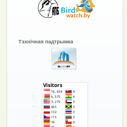
Тэхнічная падтрымка