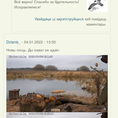
Всё верно! Спасибо за бдительность!
In
Исправляемся!
reply
to
Увайдзіце
ці
зарэгіструйцеся
каб пакідаць
by
каментары.
corvus
Dzianis_
- 04.01.2022 - 13:50
Новы госць. Ды нават не адзін.