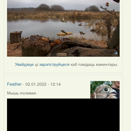
Увайдзіце
ці
зарэгіструйцеся
каб пакідаць каментары.
Feather
- 02.01.2022 - 12:14
Мышь полевая.