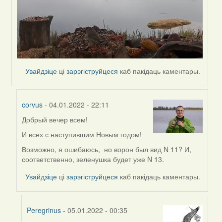
Увайдзіце
ці
зарэгіструйцеся
каб пакідаць каментары.
corvus
- 04.01.2022 - 22:11
Добрый вечер всем!
In
reply
И всех с наступившим Новым годом!
to
Возможно, я ошибаюсь, но ворон был вид N 11? И,
by
соответственно, зеленушка будет уже N 13.
Peregrinus
Увайдзіце
ці
зарэгіструйцеся
каб пакідаць каментары.
Peregrinus
- 05.01.2022 - 00:35