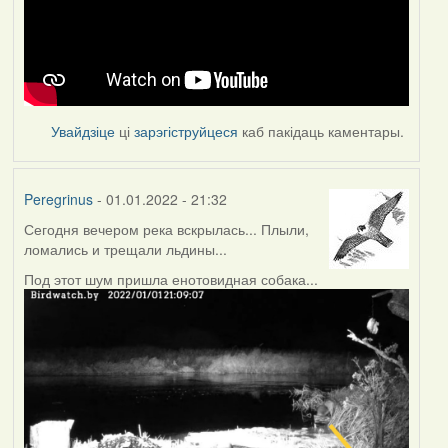
Увайдзіце
ці
зарэгіструйцеся
каб пакідаць каментары.
Peregrinus
- 01.01.2022 - 21:32
Сегодня вечером река вскрылась... Плыли,
ломались и трещали льдины...
Под этот шум пришла енотовидная собака...