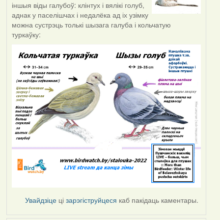
іншыя віды галубоў: клінтух і вялікі голуб,
аднак у паселішчах і недалёка ад іх узімку
можна сустрэць толькі шызага галуба і кольчатую
туркаўку:
Увайдзіце
ці
зарэгіструйцеся
каб пакідаць каментары.