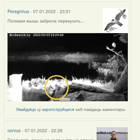
Peregrinus
- 07.01.2022 - 23:51
Полевая мышь забрела перекусить...
Увайдзіце
ці
зарэгіструйцеся
каб пакідаць каментары.
corvus
- 07.01.2022 - 22:29
Сразу пять синиц на сале и две на орехах