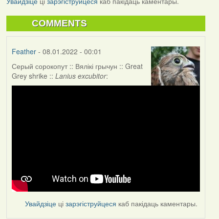
Увайдзіце
ці
зарэгіструйцеся
каб пакідаць каментары.
COMMENTS
Feather
- 08.01.2022 - 00:01
Серый сорокопут :: Вялікі грычун :: Great
Grey shrike ::
Lanius excubitor
:
Увайдзіце
ці
зарэгіструйцеся
каб пакідаць каментары.