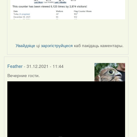
Увайдзіце
ці
зарэгіструйцеся
каб пакідаць каментары.
Feather
- 31.12.2021 - 11:44
Вечерние гости.