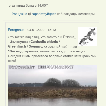
что за птица была в 14:05?
Увайдзіце
ці
зарэгіструйцеся
каб пакідаць каментары.
Peregrinus
- 04.01.2022 - 15:13
Это тот же вид птиц, что заметил и Dzianis_
In
-
Зеленушка (Carduelis chloris /
reply
Greenfinch / Зелянушка звычайная)
- наш
to
13-й вид
пернатых, попавших в кадр трансляции!
by
Сегодня к нам прилетела впервые стайка этих красивых
nataly.d
птиц!