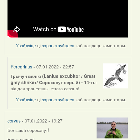
Увайдзіце
ці
зарэгіструйцеся
каб пакідаць каментары.
Peregrinus
- 07.01.2022 - 22:57
Грычун вялікі (Lanius excubitor / Great
In
grey shrikeт/ Сорокопут серый) - 14-ты
reply
від для трансляцыі гэтага сезона!
to
by
Увайдзіце
ці
зарэгіструйцеся
каб пакідаць каментары.
corvus
corvus
- 07.01.2022 - 19:27
Большой сорокопут!
Неожиданно!