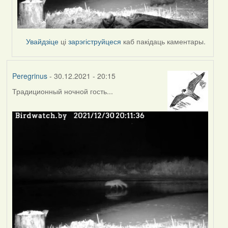
Увайдзіце
ці
зарэгіструйцеся
каб пакідаць каментары.
Peregrinus
- 30.12.2021 - 20:15
Традиционный ночной гость...