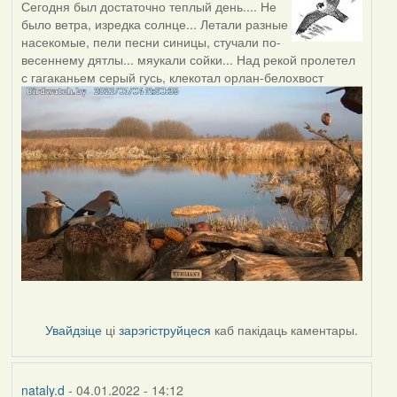
Сегодня был достаточно теплый день.... Не
было ветра, изредка солнце... Летали разные
насекомые, пели песни синицы, стучали по-
весеннему дятлы... мяукали сойки... Над рекой пролетел
с гагаканьем серый гусь, клекотал орлан-белохвост
Увайдзіце
ці
зарэгіструйцеся
каб пакідаць каментары.
nataly.d
- 04.01.2022 - 14:12