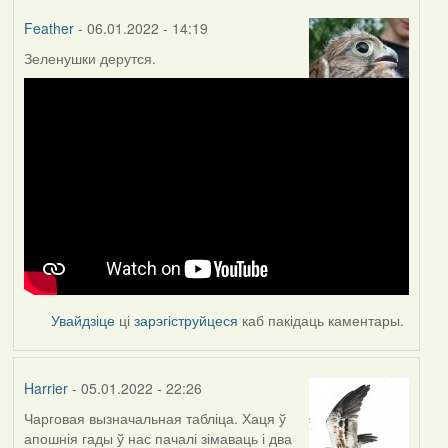
Feather
- 06.01.2022 - 14:19
Зеленушки дерутся.
Увайдзіце
ці
зарэгіструйцеся
каб пакідаць каментары.
Harrier
- 05.01.2022 - 22:26
Чарговая вызначальная табліца. Хаця ў
апошнія гады ў нас пачалі зімаваць і два