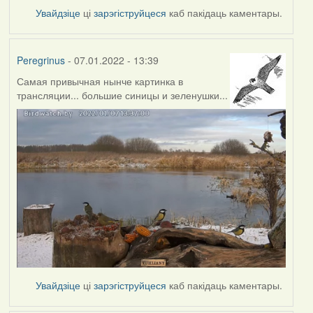
Увайдзіце
ці
зарэгіструйцеся
каб пакідаць каментары.
Peregrinus
- 07.01.2022 - 13:39
Самая привычная нынче картинка в
трансляции... большие синицы и зеленушки...
Увайдзіце
ці
зарэгіструйцеся
каб пакідаць каментары.