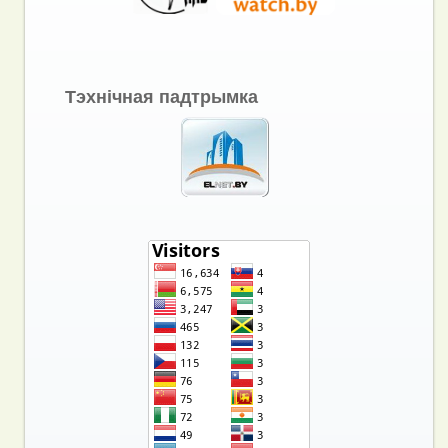
Тэхнічная падтрымка