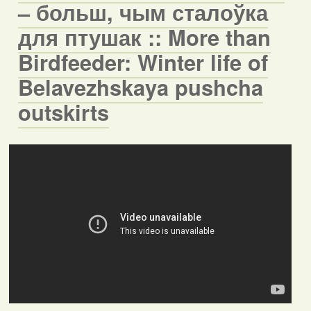
– больш, чым сталоўка
для птушак :: More than
Birdfeeder: Winter life of
Belavezhskaya pushcha
outskirts