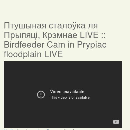
Птушыная сталоўка ля
Прыпяці, Крэмнае LIVE ::
Birdfeeder Cam in Prypiac
floodplain LIVE