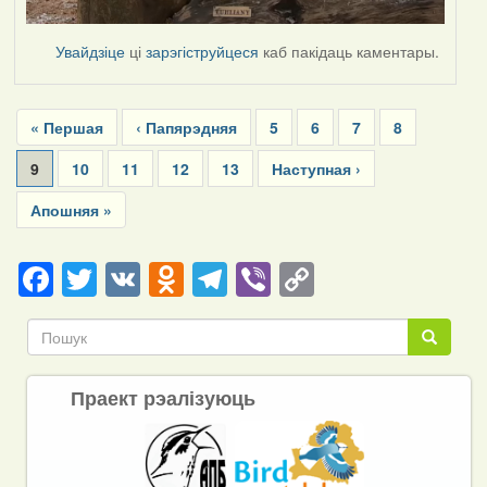
Увайдзіце
ці
зарэгіструйцеся
каб пакідаць каментары.
Pagination
First
« Першая
Previous
‹ Папярэдняя
Page
5
Page
6
Page
7
Page
8
page
page
Current
9
Page
10
Page
11
Page
12
Page
13
Next
Наступная ›
page
page
Last
Апошняя »
page
Facebook
Twitter
VK
Odnoklassniki
Telegram
Viber
Copy
Link
Пошук
Пошук
Праект рэалізуюць