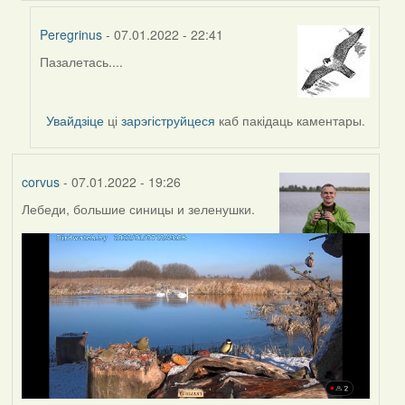
Peregrinus
- 07.01.2022 - 22:41
Пазалетась....
In
reply
to
Увайдзіце
ці
зарэгіструйцеся
каб пакідаць каментары.
by
Lighty
corvus
- 07.01.2022 - 19:26
Лебеди, большие синицы и зеленушки.