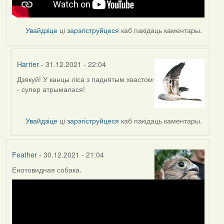
Увайдзіце
ці
зарэгіструйцеся
каб пакідаць каментары.
Harrier
- 31.12.2021 - 22:04
Дзякуй! У канцы ліса з паднятым хвастом
In
- супер атрымалася!
reply
to
by
Увайдзіце
ці
зарэгіструйцеся
каб пакідаць каментары.
Feather
Feather
- 30.12.2021 - 21:04
Енотовидная собака.