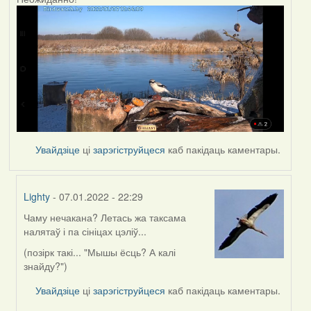
Увайдзіце
ці
зарэгіструйцеся
каб пакідаць каментары.
Lighty
- 07.01.2022 - 22:29
Чаму нечакана? Летась жа таксама
In
налятаў і па сініцах цэліў...
reply
to
(позірк такі... "Мышы ёсць? А калі
by
знайду?")
corvus
Увайдзіце
ці
зарэгіструйцеся
каб пакідаць каментары.