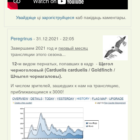
Увайдзіце
ці
зарэгіструйцеся
каб пакідаць каментары.
Peregrinus
- 31.12.2021 - 22:05
Завершаем 2021 год и
первый месяц
In
трансляции этого сезона...
reply
to
12-
м видом пернатых, попавших в кадр -
Щегол
by
черноголовый (Carduelis carduelis / Goldfinch /
Feather
Шчыгел чорнагаловы).
И числом зрителей, зашедших к нам на трансляцию,
приближающимся к 3000!