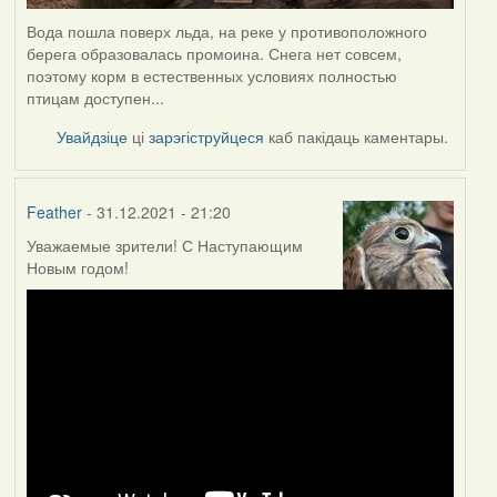
Вода пошла поверх льда, на реке у противоположного
берега образовалась промоина. Снега нет совсем,
поэтому корм в естественных условиях полностью
птицам доступен...
Увайдзіце
ці
зарэгіструйцеся
каб пакідаць каментары.
Feather
- 31.12.2021 - 21:20
Уважаемые зрители! С Наступающим
Новым годом!