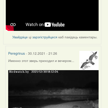
Увайдзіце
ці
зарэгіструйцеся
каб пакідаць каментары.
Peregrinus
- 30.12.2021 - 21:26
Именно этот зверь приходил и вечером...
In
reply
to
by
Feather