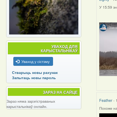
У 15:59 з
УВАХОД ДЛЯ
КАРЫСТАЛЬНІКАЎ
Уваход у сістэму
Стварыць новы рахунак
Запытаць новы пароль
ЗАРАЗ НА САЙЦЕ
Feather
- 
Зараз няма зарэгістраваных
карыстальнікаў онлайн.
Похоже на