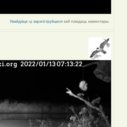
Увайдзіце
ці
зарэгіструйцеся
каб пакідаць каментары.