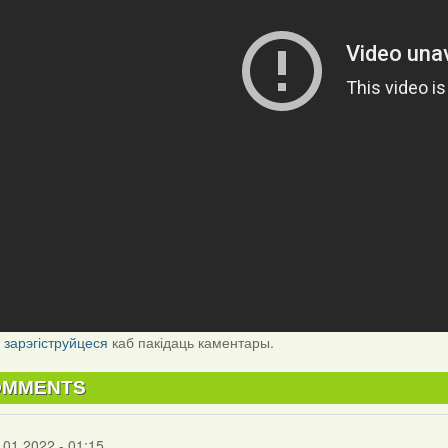
і
зарэгіструйцеся
каб пакідаць каментары.
OMMENTS
.01.2022 - 01:15