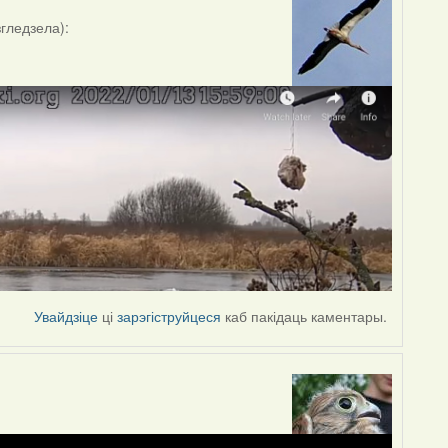
згледзела):
Увайдзіце
ці
зарэгіструйцеся
каб пакідаць каментары.