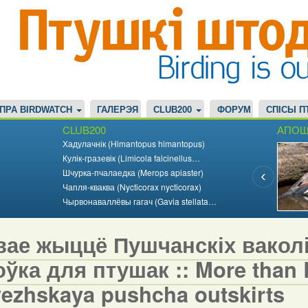
ПРА BIRDWATCH
ГАЛЕРЭЯ
CLUB200
ФОРУМ
СПІСЫ П
CLUB200
АПОШ
Хадулачнік (Himantopus himantopus)
Кулік-гразевік (Limicola falcinellus…
Шчурка-пчалаедка (Merops apiaster)
Чапля-кваква (Nycticorax nycticorax)
Чырвонаваллёвы гагач (Gavia stellata…
вае жыццё Пушчанскіх вакол
ўка для птушак :: More than Bi
vezhskaya pushcha outskirts