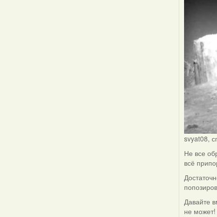
svyat08, 
Не все об
всё припо
Достаточн
попозиров
Давайте в
не может