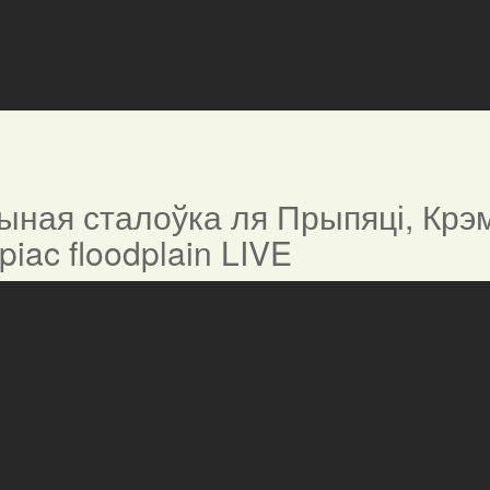
ная сталоўка ля Прыпяці, Крэм
ypiac floodplain LIVE