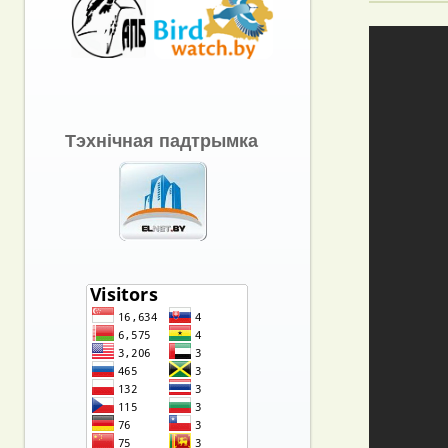
Тэхнічная падтрымка