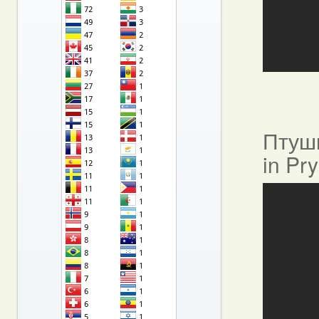
Птушы
in Pr