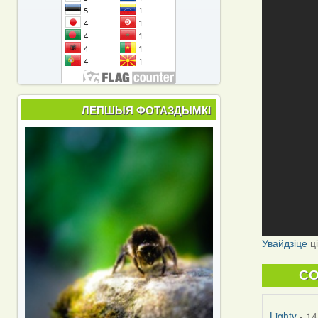
ЛЕПШЫЯ ФОТАЗДЫМКІ
Увайдзіце
ц
C
Lighty
- 14