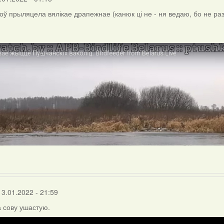
ноў прыляцела вялікае драпежнае (канюк ці не - ня ведаю, бо не ра
13.01.2022 - 21:59
 сову ушастую.