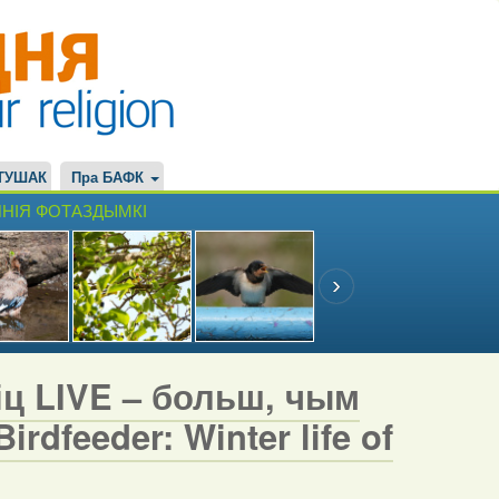
ТУШАК
Пра БАФК
НІЯ ФОТАЗДЫМКІ
іц LIVE – больш, чым
rdfeeder: Winter life of