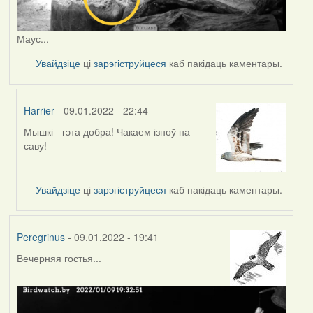
Маус...
Увайдзіце
ці
зарэгіструйцеся
каб пакідаць каментары.
Harrier
- 09.01.2022 - 22:44
Мышкі - гэта добра! Чакаем ізноў на
In
саву!
reply
to
by
Увайдзіце
ці
зарэгіструйцеся
каб пакідаць каментары.
Peregrinus
Peregrinus
- 09.01.2022 - 19:41
Вечерняя гостья...