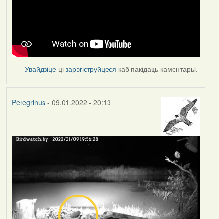
Увайдзіце
ці
зарэгіструйцеся
каб пакідаць каментары.
Peregrinus
- 09.01.2022 - 20:13