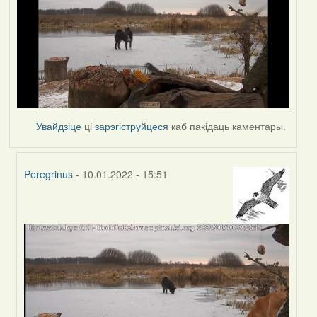
Увайдзіце
ці
зарэгіструйцеся
каб пакідаць каментары.
Peregrinus
- 10.01.2022 - 15:51
In
reply
to
by
corvus