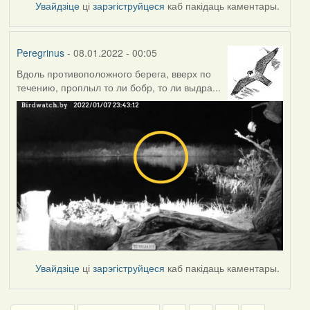
Увайдзіце
ці
зарэгіструйцеся
каб пакідаць каментары.
Peregrinus
- 08.01.2022 - 00:05
Вдоль противоположного берега, вверх по
течению, проплыл то ли бобр, то ли выдра...
Увайдзіце
ці
зарэгіструйцеся
каб пакідаць каментары.
Pagination