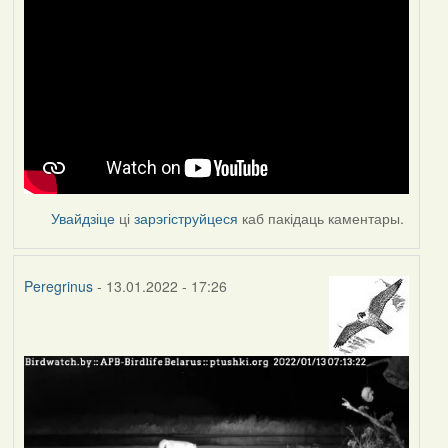
Увайдзіце
ці
зарэгіструйцеся
каб пакідаць каментары.
Peregrinus
- 13.01.2022 - 17:26