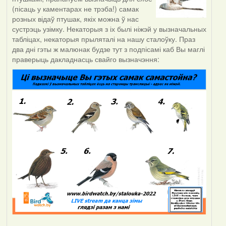
(пісаць у каментарах не трэба!) самак
розных відаў птушак, якіх можна ў нас
сустрэць узімку. Некаторыя з іх былі ніжэй у вызначальных
табліцах, некаторыя прыляталі на нашу сталоўку. Праз
два дні гэты ж малюнак будзе тут з подпісамі каб Вы маглі
праверыць дакладнасць свайго вызначэння: