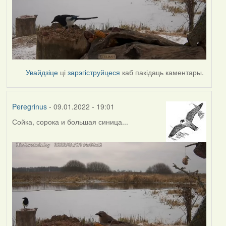
Увайдзіце
ці
зарэгіструйцеся
каб пакідаць каментары.
Peregrinus
- 09.01.2022 - 19:01
Сойка, сорока и большая синица...