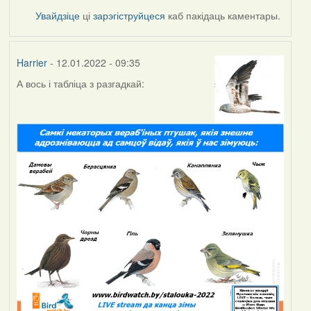
Увайдзіце
ці
зарэгіструйцеся
каб пакідаць каментары.
Harrier
- 12.01.2022 - 09:35
А вось і табліца з разгадкай: