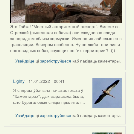
Это Гайка! "Местный авторитетный эксперт". Вместе со
Стрелкой (рыженькая собачка) они ежедневно следят
за порядком вблизи кормушки. Именно их лай слышен в
трансляции. Вечером особенно. Ну не любят они лис и
енотовидных собак, снующих по "их территории"! )))
Увайдзіце
ці
зарэгіструйцеся
каб пакідаць каментары.
Lighty
- 11.01.2022 - 00:41
Я спярша ўбачыла пачатак тэкста ў
In
"Каментарах", дык вырашыла была,
reply
што бурагаловыя сініцы прыляталі...
to
by
Увайдзіце
ці
зарэгіструйцеся
каб пакідаць каментары.
Peregrinus