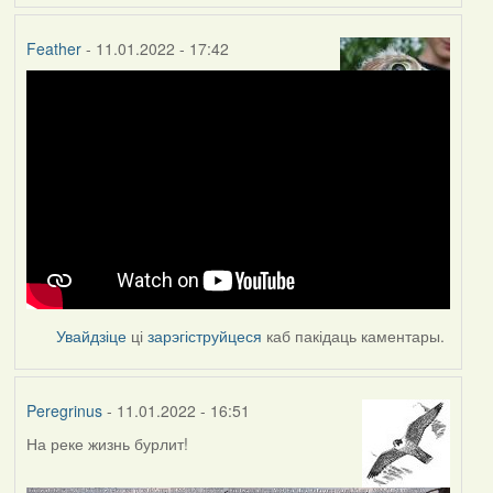
Feather
- 11.01.2022 - 17:42
Увайдзіце
ці
зарэгіструйцеся
каб пакідаць каментары.
Peregrinus
- 11.01.2022 - 16:51
На реке жизнь бурлит!