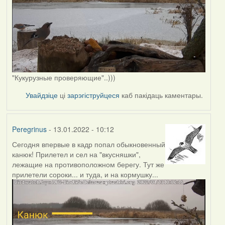
"Кукурузные проверяющие"..)))
Увайдзіце
ці
зарэгіструйцеся
каб пакідаць каментары.
Peregrinus
- 13.01.2022 - 10:12
Сегодня впервые в кадр попал обыкновенный
канюк! Прилетел и сел на "вкусняшки",
лежащие на противоположном берегу. Тут же
прилетели сороки... и туда, и на кормушку...