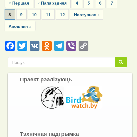
First
« Першая
Previous
‹ Папярэдняя
Page
4
Page
5
Page
6
Page
7
page
page
Current
8
Page
9
Page
10
Page
11
Page
12
Next
Наступная ›
page
page
Last
Апошняя »
page
Facebook
Twitter
VK
Odnoklassniki
Telegram
Viber
Copy
Link
Пошук
Пошук
Праект рэалізуюць
Тэхнічная падтрымка