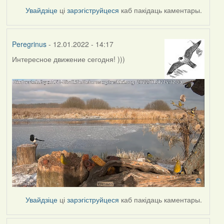
Увайдзіце
ці
зарэгіструйцеся
каб пакідаць каментары.
Peregrinus
- 12.01.2022 - 14:17
Интересное движение сегодня! )))
Увайдзіце
ці
зарэгіструйцеся
каб пакідаць каментары.