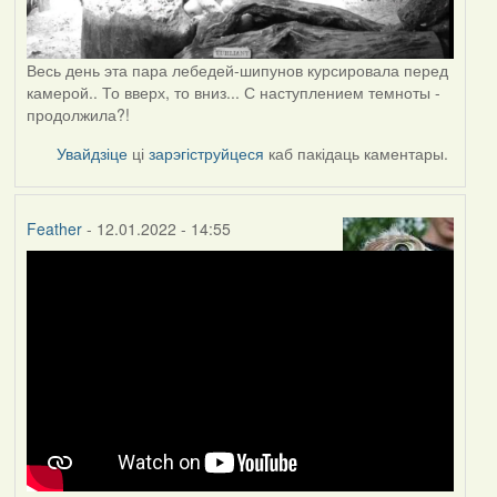
Весь день эта пара лебедей-шипунов курсировала перед
камерой.. То вверх, то вниз... С наступлением темноты -
продолжила?!
Увайдзіце
ці
зарэгіструйцеся
каб пакідаць каментары.
Feather
- 12.01.2022 - 14:55