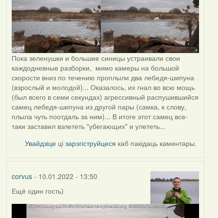
Пока зеленушки и большие синицы устраивали свои
каждодневные разборки, мимо камеры на большой
скорости вниз по течению проплыли два лебедя-шипуна
(взрослый и молодой)... Оказалось, их гнал во всю мощь
(был всего в семи секундах) агрессивный распушившийся
самец лебедя-шипуна из другой пары (самка, к слову,
плыла чуть поотдаль за ним)... В итоге этот самец все-
таки заставил взлететь "убегающих" и улететь...
Увайдзіце
ці
зарэгіструйцеся
каб пакідаць каментары.
corvus
- 10.01.2022 - 13:50
Ещё один гость)