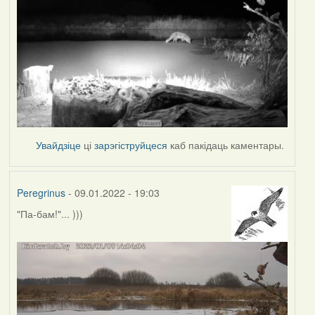
Увайдзіце
ці
зарэгіструйцеся
каб пакідаць каментары.
Peregrinus
- 09.01.2022 - 19:03
"Па-бам!"... )))