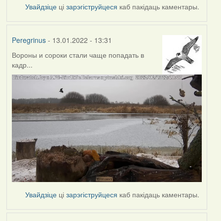
Увайдзіце
ці
зарэгіструйцеся
каб пакідаць каментары.
Peregrinus
- 13.01.2022 - 13:31
Вороны и сороки стали чаще попадать в
кадр...
Увайдзіце
ці
зарэгіструйцеся
каб пакідаць каментары.