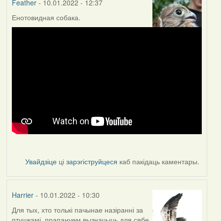
Feather
- 10.01.2022 - 12:37
Енотовидная собака.
Увайдзіце
ці
зарэгіструйцеся
каб пакідаць каментары.
Harrier
- 10.01.2022 - 10:30
Для тых, хто толькі пачынае назіранні за
птушкамі, прапануем вызначыць для сябе