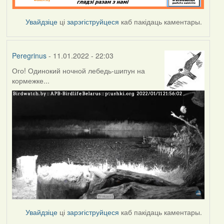
Увайдзіце
ці
зарэгіструйцеся
каб пакідаць каментары.
Peregrinus
- 11.01.2022 - 22:03
Ого! Одинокий ночной лебедь-шипун на
кормежке...
Увайдзіце
ці
зарэгіструйцеся
каб пакідаць каментары.