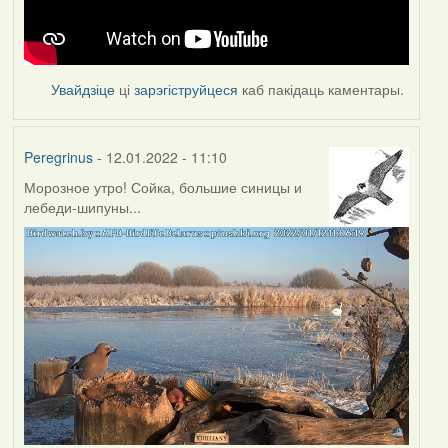
Увайдзіце
ці
зарэгіструйцеся
каб пакідаць каментары.
Peregrinus
- 12.01.2022 - 11:10
Морозное утро! Сойка, большие синицы и
лебеди-шипуны...