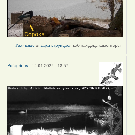
Увайдзіце
ці
зарэгіструйцеся
каб пакідаць каментары.
Peregrinus
- 12.01.2022 - 18:57