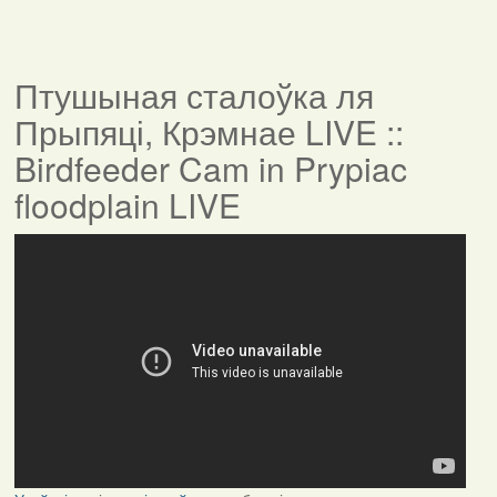
Птушыная сталоўка ля
Прыпяці, Крэмнае LIVE ::
Birdfeeder Cam in Prypiac
floodplain LIVE