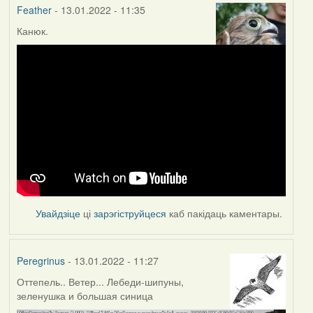
Feather
- 13.01.2022 - 11:35
Канюк.
Увайдзіце
ці
зарэгіструйцеся
каб пакідаць каментары.
Peregrinus
- 13.01.2022 - 11:27
Оттепель.. Ветер... Лебеди-шипуны,
зеленушка и большая синица