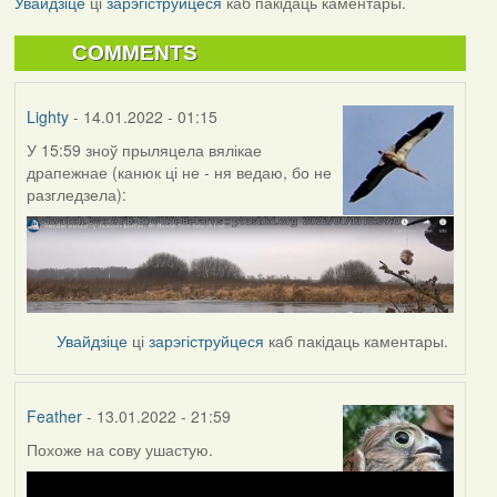
Увайдзіце
ці
зарэгіструйцеся
каб пакідаць каментары.
COMMENTS
Lighty
- 14.01.2022 - 01:15
У 15:59 зноў прыляцела вялікае
драпежнае (канюк ці не - ня ведаю, бо не
разгледзела):
Увайдзіце
ці
зарэгіструйцеся
каб пакідаць каментары.
Feather
- 13.01.2022 - 21:59
Похоже на сову ушастую.