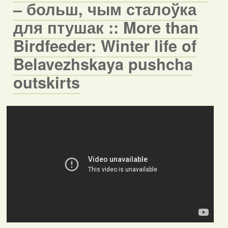
– больш, чым сталоўка
для птушак :: More than
Birdfeeder: Winter life of
Belavezhskaya pushcha
outskirts