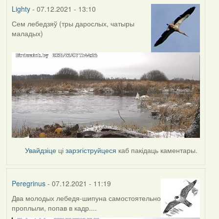
Lighty
- 07.12.2021 - 13:10
Сем лебедзяў (тры дарослых, чатыры
маладых)
Увайдзіце
ці
зарэгіструйцеся
каб пакідаць каментары.
Peregrinus
- 07.12.2021 - 11:19
Два молодых лебедя-шипуна самостоятельно
проплыли, попав в кадр....