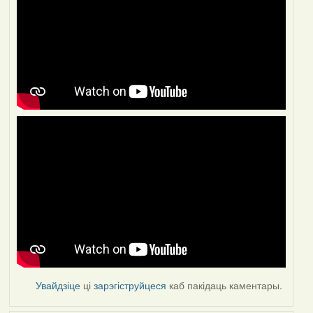
Увайдзіце
ці
зарэгіструйцеся
каб пакідаць каментары.