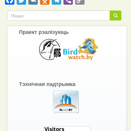
Link
Пошук
Пошук
Праект рэалізуюць
Тэхнічная падтрымка