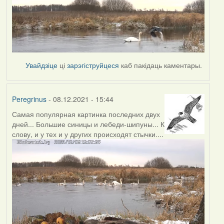
Увайдзіце
ці
зарэгіструйцеся
каб пакідаць каментары.
Peregrinus
- 08.12.2021 - 15:44
Самая популярная картинка последних двух
дней... Большие синицы и лебеди-шипуны... К
слову, и у тех и у других происходят стычки....