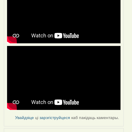
Увайдзіце
ці
зарэгіструйцеся
каб пакідаць каментары.