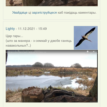
Увайдзіце
ці
зарэгіструйцеся
каб пакідаць каментары.
Lighty
- 11.12.2021 - 15:49
Цар гары...
(што за манера - з семкай у дзюбе ганяць
навакольных?..)