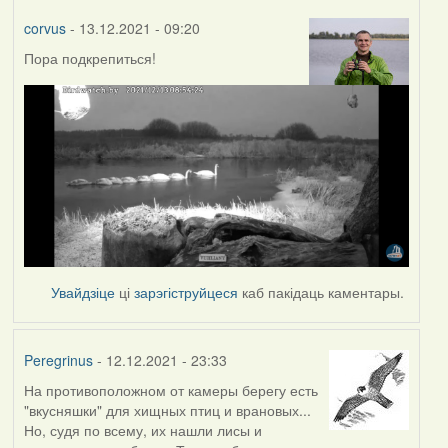
corvus
- 13.12.2021 - 09:20
Пора подкрепиться!
Увайдзіце
ці
зарэгіструйцеся
каб пакідаць каментары.
Peregrinus
- 12.12.2021 - 23:33
На противоположном от камеры берегу есть
"вкусняшки" для хищных птиц и врановых...
Но, судя по всему, их нашли лисы и