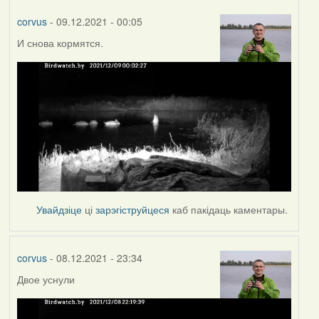
corvus
- 09.12.2021 - 00:05
И снова кормятся.
Увайдзіце
ці
зарэгіструйцеся
каб пакідаць каментары.
corvus
- 08.12.2021 - 23:34
Двое уснули