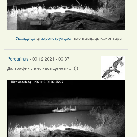
Увайдзіце
ці
зарэгіструйцеся
каб пакідаць каментары.
Peregrinus
- 09.12.2021 - 06:37
Да, график у них насыщенный....)))