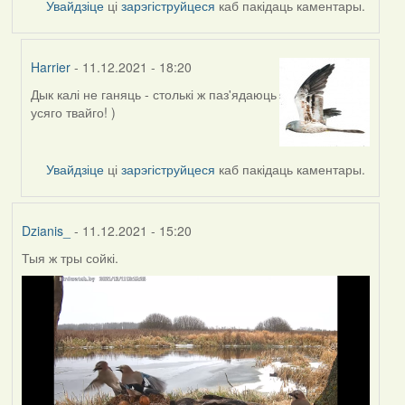
Увайдзіце
ці
зарэгіструйцеся
каб пакідаць каментары.
Harrier
- 11.12.2021 - 18:20
Дык калі не ганяць - столькі ж паз'ядаюць
In
усяго твайго! )
reply
to
by
Увайдзіце
ці
зарэгіструйцеся
каб пакідаць каментары.
Lighty
Dzianis_
- 11.12.2021 - 15:20
Тыя ж тры сойкі.