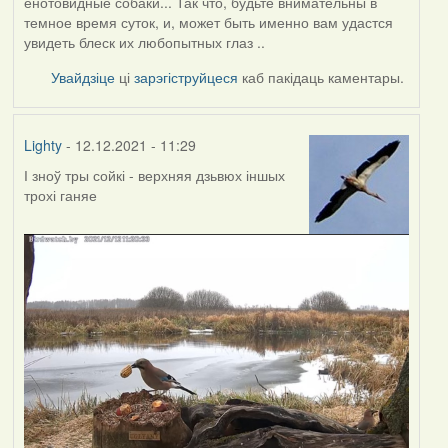
енотовидные собаки... Так что, будьте внимательны в
темное время суток, и, может быть именно вам удастся
увидеть блеск их любопытных глаз ..
Увайдзіце
ці
зарэгіструйцеся
каб пакідаць каментары.
Lighty
- 12.12.2021 - 11:29
І зноў тры сойкі - верхняя дзьвюх іншых
трохі ганяе