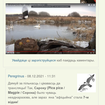
Увайдзіце
ці
зарэгіструйцеся
каб пакідаць каментары.
Peregrinus
- 08.12.2021 - 11:31
Дзякуй за пільнасць і цікавасць да
In
трансляцыі! Так,
Сароку (Pica pica /
reply
Magpie / Сорока)
было чуваць
to
неаднаразова, але зараз яна "афіцыйна" стала
7-м
by
відам
!
svyat08