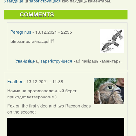
Увайдзіце
ці
зарэгіструйцеся
каб пакідаць каментары.
COMMENTS
Peregrinus
- 13.12.2021 - 22:35
Бiяразнастайнасць!!!?
In
reply
to
Увайдзіце
ці
зарэгіструйцеся
каб пакідаць каментары.
by
corvus
Feather
- 13.12.2021 - 11:38
Ночью на противоположный берег
приходят четвероногие )
Fox on the first video and two Racoon dogs
on the second: