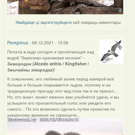
Увайдзіце
ці
зарэгіструйцеся
каб пакідаць каментары.
Peregrinus
- 08.12.2021 - 15:06
Попала в кадр сегодня и пролетающая над
водой "бирюзово-оранжевая молния" -
Зимородок (Alcedo atthis / Kingfisher /
Звычайны зімародак)
!
К сожалению, его любимый залив перед камерой всё
больше и больше покрывается льдом, поэтому и на
традиционную присаду этот вид пока так и не присел...
Но, кто знает, может именно вам улыбнётся удача, и вы
услышите его пронзительный голос или увидите его
самого... По это возможно сделать путём промотки по
указанному времени на скриншоте...