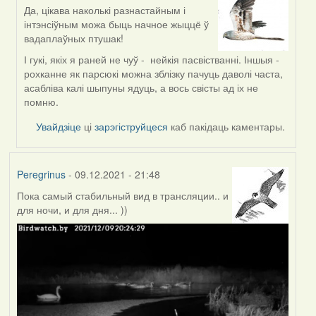
Да, цікава наколькі разнастайным і
In
інтэнсіўным можа быць начное жыццё ў
reply
вадаплаўных птушак!
to
by
І гукі, якіх я раней не чуў - нейкія пасвістванні. Іншыя -
corvus
рохканне як парсюкі можна зблізку пачуць даволі часта,
асабліва калі шыпуны ядуць, а вось свісты ад іх не
помню.
Увайдзіце
ці
зарэгіструйцеся
каб пакідаць каментары.
Peregrinus
- 09.12.2021 - 21:48
Пока самый стабильный вид в трансляции.. и
для ночи, и для дня... ))