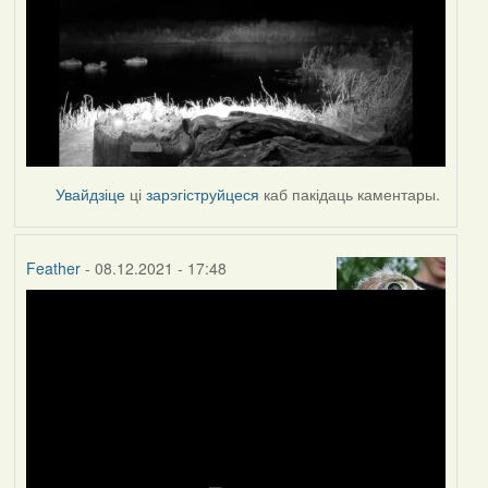
Увайдзіце
ці
зарэгіструйцеся
каб пакідаць каментары.
Feather
- 08.12.2021 - 17:48