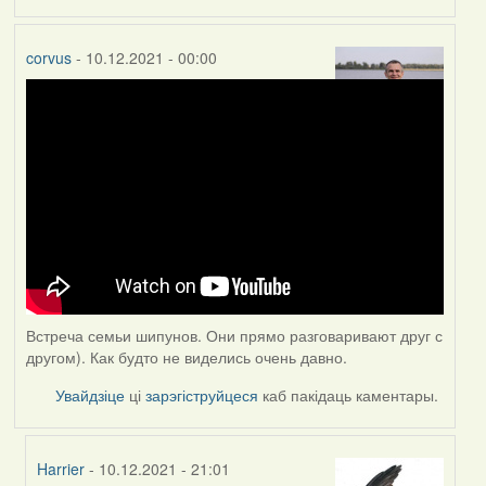
corvus
- 10.12.2021 - 00:00
Встреча семьи шипунов. Они прямо разговаривают друг с
другом). Как будто не виделись очень давно.
Увайдзіце
ці
зарэгіструйцеся
каб пакідаць каментары.
Harrier
- 10.12.2021 - 21:01