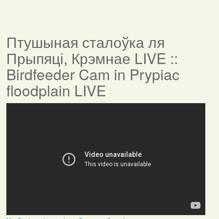
Птушыная сталоўка ля
Прыпяці, Крэмнае LIVE ::
Birdfeeder Cam in Prypiac
floodplain LIVE