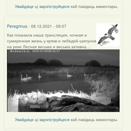
Увайдзіце
ці
зарэгіструйцеся
каб пакідаць каментары.
Peregrinus
- 08.12.2021 - 09:07
Как показала наша трансляция, ночная и
сумеречная жизнь у крякв и лебедей-шипунов
на реке Лесная весьма и весьма активна....
Увайдзіце
ці
зарэгіструйцеся
каб пакідаць каментары.