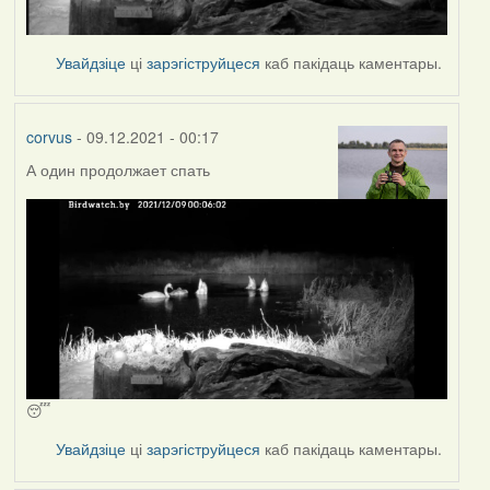
Увайдзіце
ці
зарэгіструйцеся
каб пакідаць каментары.
corvus
- 09.12.2021 - 00:17
А один продолжает спать
😴
Увайдзіце
ці
зарэгіструйцеся
каб пакідаць каментары.