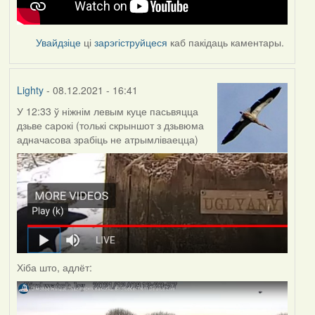
Увайдзіце
ці
зарэгіструйцеся
каб пакідаць каментары.
Lighty
- 08.12.2021 - 16:41
У 12:33 ў ніжнім левым куце пасьвяцца
дзьве сарокі (толькі скрыншот з дзьвюма
адначасова зрабіць не атрымліваецца)
Хіба што, адлёт: