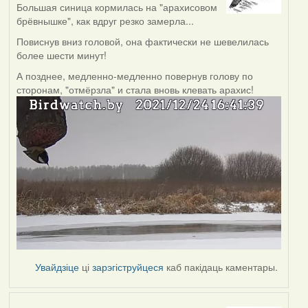
Большая синица кормилась на "арахисовом
брёвнышке", как вдруг резко замерла...
Повиснув вниз головой, она фактически не шевелилась
более шести минут!
А позднее, медленно-медленно повернув голову по
сторонам, "отмёрзла" и стала вновь клевать арахис!
Увайдзіце
ці
зарэгіструйцеся
каб пакідаць каментары.