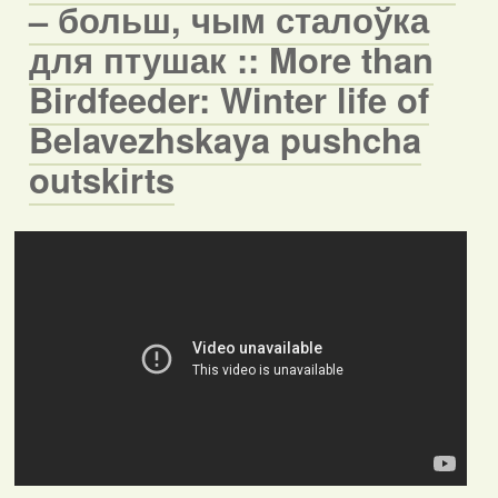
– больш, чым сталоўка
для птушак :: More than
Birdfeeder: Winter life of
Belavezhskaya pushcha
outskirts