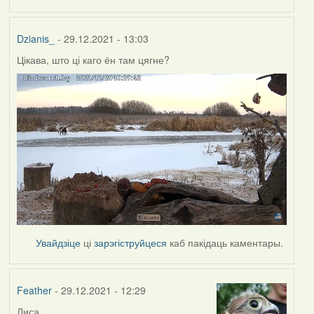
Dzianis_
- 29.12.2021 - 13:03
Цікава, што ці каго ён там цягне?
Увайдзіце
ці
зарэгіструйцеся
каб пакідаць каментары.
Feather
- 29.12.2021 - 12:29
Лиса.