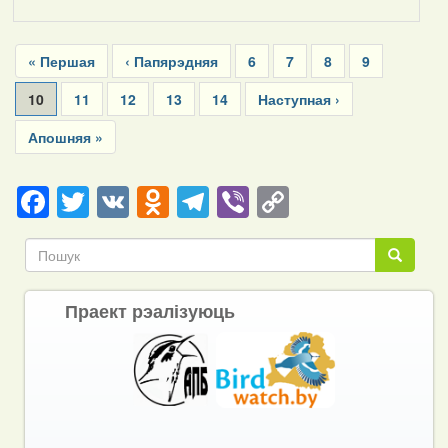
Pagination
First
« Першая
Previous
‹ Папярэдняя
Page
6
Page
7
Page
8
Page
9
page
page
Current
10
Page
11
Page
12
Page
13
Page
14
Next
Наступная ›
page
page
Last
Апошняя »
page
Facebook
Twitter
VK
Odnoklassniki
Telegram
Viber
Copy
Link
Пошук
Пошук
Праект рэалізуюць