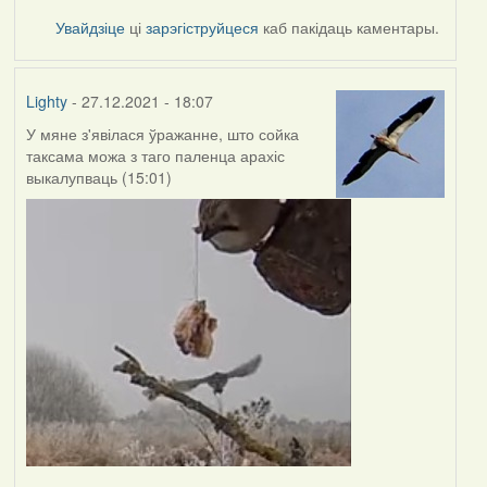
Увайдзіце
ці
зарэгіструйцеся
каб пакідаць каментары.
Lighty
- 27.12.2021 - 18:07
У мяне з'явілася ўражанне, што сойка
таксама можа з таго паленца арахіс
выкалупваць (15:01)