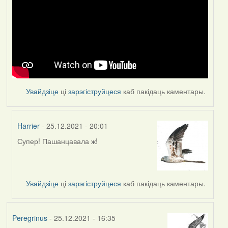
Увайдзіце
ці
зарэгіструйцеся
каб пакідаць каментары.
Harrier
- 25.12.2021 - 20:01
Супер! Пашанцавала ж!
In
reply
to
by
Увайдзіце
ці
зарэгіструйцеся
каб пакідаць каментары.
Feather
Peregrinus
- 25.12.2021 - 16:35