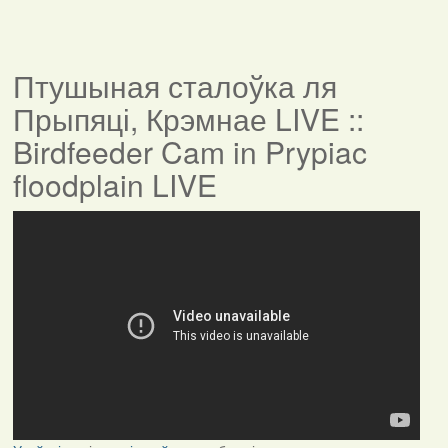
Птушыная сталоўка ля
Прыпяці, Крэмнае LIVE ::
Birdfeeder Cam in Prypiac
floodplain LIVE