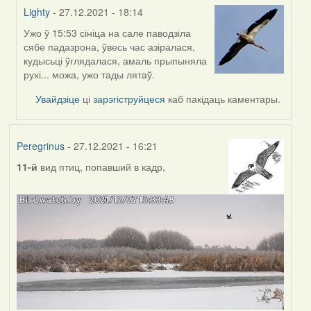
Lighty
- 27.12.2021 - 18:14
Ужо ў 15:53 сініца на сале паводзіла
In
сябе падазрона, ўвесь час азіралася,
reply
кудысьці ўглядалася, амаль прыпыняла
to
рухі... можа, ужо тады лятаў.
by
Peregrinus
Увайдзіце
ці
зарэгіструйцеся
каб пакідаць каментары.
Peregrinus
- 27.12.2021 - 16:21
11-й
вид птиц, попавший в кадр,