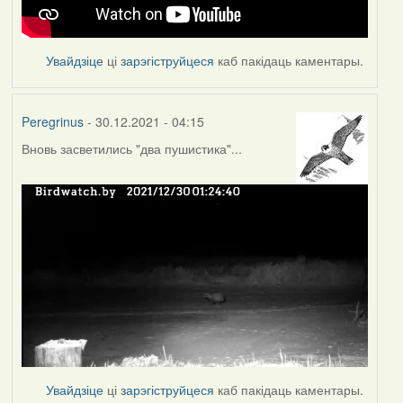
Увайдзіце
ці
зарэгіструйцеся
каб пакідаць каментары.
Peregrinus
- 30.12.2021 - 04:15
Вновь засветились "два пушистика"...
Увайдзіце
ці
зарэгіструйцеся
каб пакідаць каментары.