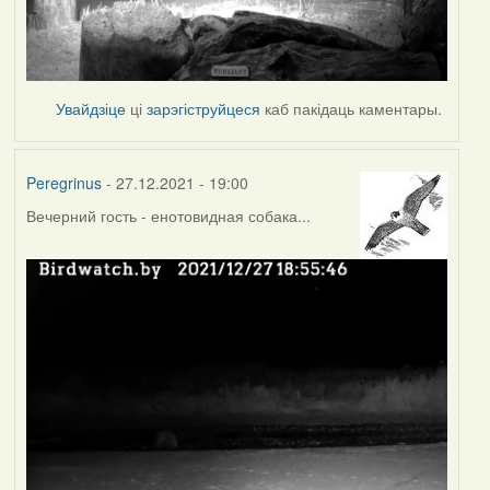
Увайдзіце
ці
зарэгіструйцеся
каб пакідаць каментары.
Peregrinus
- 27.12.2021 - 19:00
Вечерний гость - енотовидная собака...