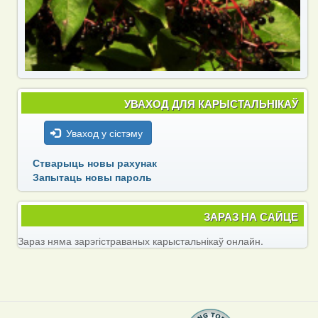
УВАХОД ДЛЯ КАРЫСТАЛЬНІКАЎ
Уваход у сістэму
Стварыць новы рахунак
Запытаць новы пароль
ЗАРАЗ НА САЙЦЕ
Зараз няма зарэгістраваных карыстальнікаў онлайн.