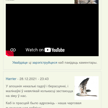
Увайдзіце
ці
зарэгіструйцеся
каб пакідаць каментары.
Harrier
- 28.12.2021 - 23:43
У апошнія некалькі гадоў і берасцянкі, і
малінаўкі ў невялікай колькасці застаюцца
на зіму ў нас.
Каб іх прасцей было адрозніць - наша чарговая
вызначальная табліца: