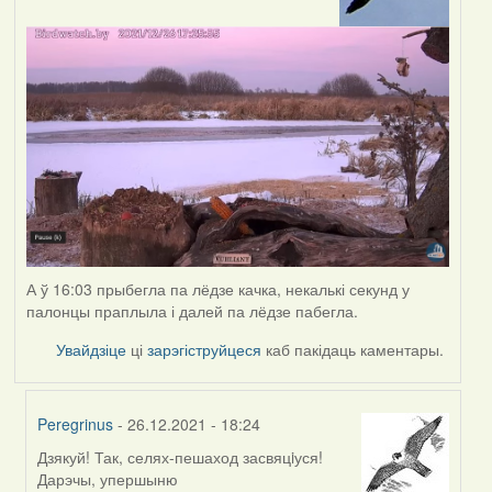
А ў 16:03 прыбегла па лёдзе качка, некалькі секунд у
палонцы праплыла і далей па лёдзе пабегла.
Увайдзіце
ці
зарэгіструйцеся
каб пакідаць каментары.
Peregrinus
- 26.12.2021 - 18:24
Дзякуй! Так, селях-пешаход засвяцiуся!
In
Дарэчы, упершыню
reply