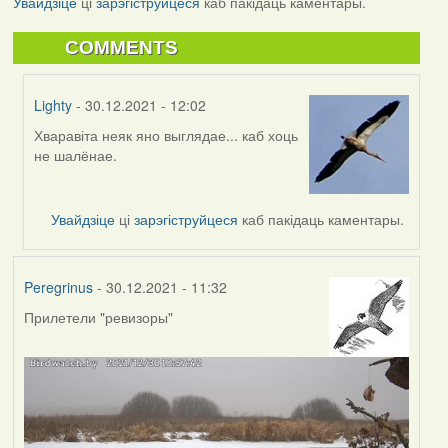
Увайдзіце
ці
зарэгіструйцеся
каб пакідаць каментары.
COMMENTS
Lighty
- 30.12.2021 - 12:02
Хваравіта неяк яно выглядае... каб хоць
In
не шалёнае.
reply
to
by
Увайдзіце
ці
зарэгіструйцеся
каб пакідаць каментары.
Peregrinus
Peregrinus
- 30.12.2021 - 11:32
Прилетели "ревизоры"