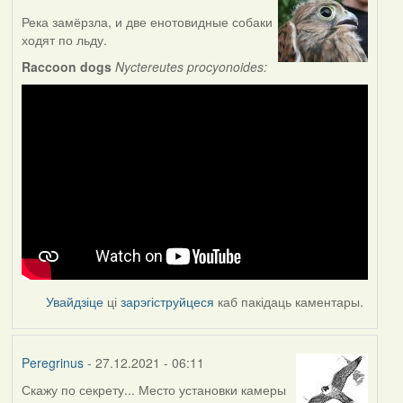
Река замёрзла, и две енотовидные собаки
ходят по льду.
Raccoon dogs
Nyctereutes procyonoides:
Увайдзіце
ці
зарэгіструйцеся
каб пакідаць каментары.
Peregrinus
- 27.12.2021 - 06:11
Скажу по секрету... Место установки камеры