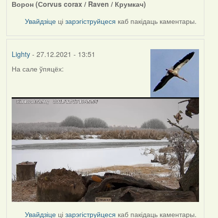
Ворон (Сorvus corax / Raven / Крумкач)
Увайдзіце
ці
зарэгіструйцеся
каб пакідаць каментары.
Lighty
- 27.12.2021 - 13:51
На сале ўпяцёх:
Увайдзіце
ці
зарэгіструйцеся
каб пакідаць каментары.