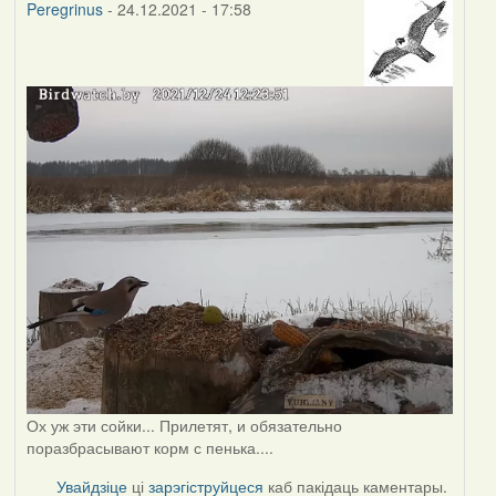
Peregrinus
- 24.12.2021 - 17:58
Ох уж эти сойки... Прилетят, и обязательно
поразбрасывают корм с пенька....
Увайдзіце
ці
зарэгіструйцеся
каб пакідаць каментары.