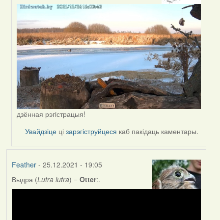
to
by
Lighty
дзённая рэгiстрацыя!
Увайдзіце
ці
зарэгіструйцеся
каб пакідаць каментары.
Feather
- 25.12.2021 - 19:05
Выдра (
Lutra lutra
) =
Otter
:.