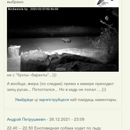
выбрано
не с "бухты--барахты"...)))
А вообще, вчера (по следам) прямо к камере приходил
заяц-русак... Потоптался... Но в кадр не попал ....)))
Увайдзіце
ці
зарэгіструйцеся
каб пакідаць каментары.
Андрэй Петрушкевіч
- 26.12.2021 - 23:09
22.40 -- 22.50 Енотовидная собака ходит по льду