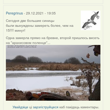
Peregrinus
- 29.12.2021 - 19:05
Сегодня две большие синицы
были вынуждены замереть более, чем на
15!!!! минут!
Одна замерла прямо на бревне, второй пришлось висеть
на "арахисовом поленце"...
Увайдзіце
ці
зарэгіструйцеся
каб пакідаць каментары.