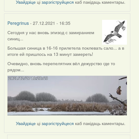
Увайдзіце
ці
зарэгіструйцеся
каб пакідаць каментары.
Peregrinus
- 27.12.2021 - 16:35
Сегодня у нас вновь эпизод с замиранием
синиц...
Большая синица в 16-16 прилетела поклевать сало... а в
итоге ей пришлось на 13 минут замереть!
Очевидно, вновь перепелятник вёл дежурство где то
рядом...
Увайдзіце
ці
зарэгіструйцеся
каб пакідаць каментары.