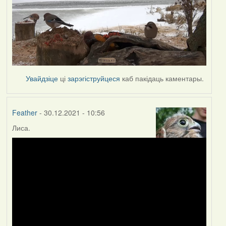
Увайдзіце
ці
зарэгіструйцеся
каб пакідаць каментары.
Feather
- 30.12.2021 - 10:56
Лиса.