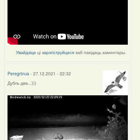
Увайдзіце
ці
зарэгіструйцеся
каб пакідаць каментары.
Peregrinus
- 27.12.2021 - 22:32
Дубль два...)))