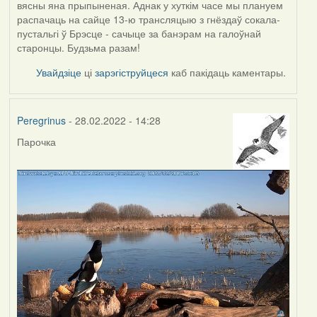
вясны яна прыпыненая. Аднак у хуткім часе мы плануем
распачаць на сайце 13-ю трансляцыю з гнёздаў сокала-
пустальгі ў Брэсце - сачыце за банэрам на галоўнай
старонцы. Будзьма разам!
Увайдзіце
ці
зарэгіструйцеся
каб пакідаць каментары.
Peregrinus
- 28.02.2022 - 14:28
Парочка