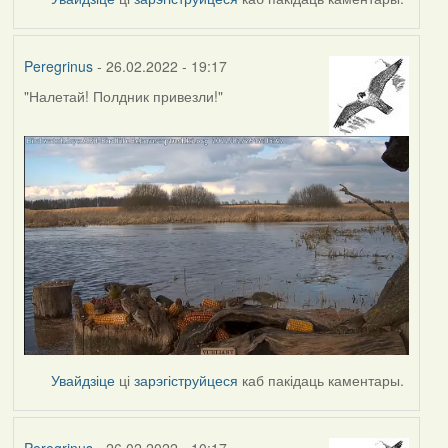
Peregrinus
- 26.02.2022 - 19:17
"Налетай! Полдник привезли!"
Увайдзіце
ці
зарэгіструйцеся
каб пакідаць каментары.