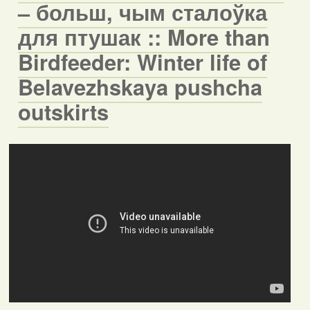
– больш, чым сталоўка
для птушак :: More than
Birdfeeder: Winter life of
Belavezhskaya pushcha
outskirts