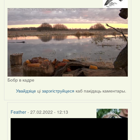
Бобр в кадре
Увайдзіце
ці
зарэгіструйцеся
каб пакідаць каментары.
Feather
- 27.02.2022 - 12:13
In
reply
to