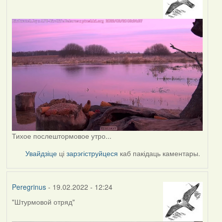
Тихое послештормовое утро...
Увайдзіце
ці
зарэгіструйцеся
каб пакідаць каментары.
Peregrinus
- 19.02.2022 - 12:24
"Штурмовой отряд"