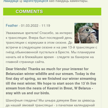
Увайдзіце
ці
зарэгіструйцеся
каб пакідаць каментары.
COMMENTS
Feather
- 01.03.2022 - 11:19
Уважаемые зрители! Спасибо, за интерес
к трансляции. Вчера был последний день
трансляции с кормушки в этом сезоне. До
встречи в следующем сезоне и на уже 13-й трансляции с
гнёзд обыкновенной пустельги в Бресте. Мы планируем
начать её в ближайшее время - следите за банером на
главной странице сайта.
Dear friends! Thanks so much for your interest for
Belarusian winter wildlife and our stream. Today is the
first day of spring, so we finished our winter streaming
till the next winter. We hope to start soon the 13`th live
stream from the nests of Kestrel in Brest, W Belarus -
stay with us and our birds.
Шаноўныя гледачы! Мы шчыра дзякуем Вам за ціквасць
да нашай зімовай трансляцыі - з пачаткам каляндарнай