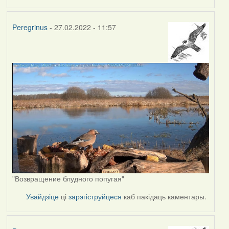
Peregrinus
- 27.02.2022 - 11:57
"Возвращение блудного попугая"
Увайдзіце
ці
зарэгіструйцеся
каб пакідаць каментары.