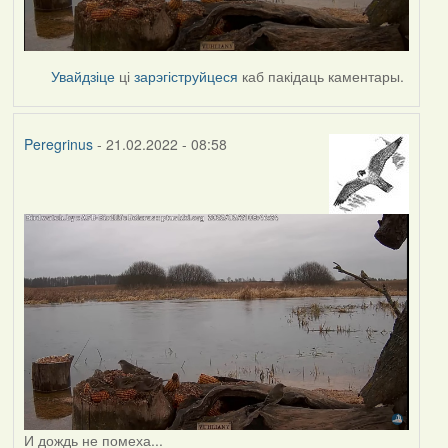
Увайдзіце
ці
зарэгіструйцеся
каб пакідаць каментары.
Peregrinus
- 21.02.2022 - 08:58
И дождь не помеха...