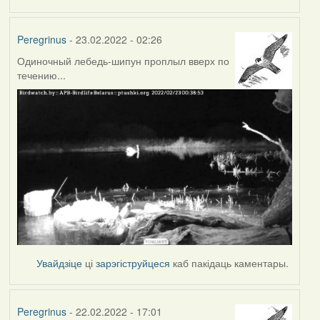
Peregrinus
- 23.02.2022 - 02:26
Одиночный лебедь-шипун проплыл вверх по
течению...
Увайдзіце
ці
зарэгіструйцеся
каб пакідаць каментары.
Peregrinus
- 22.02.2022 - 17:01