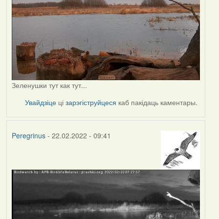
Зеленушки тут как тут...
Увайдзіце
ці
зарэгіструйцеся
каб пакідаць каментары.
Peregrinus
- 22.02.2022 - 09:41