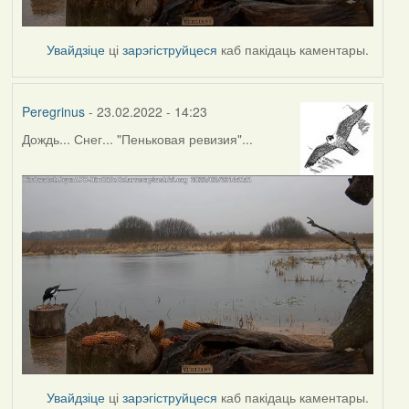
Увайдзіце
ці
зарэгіструйцеся
каб пакідаць каментары.
Peregrinus
- 23.02.2022 - 14:23
Дождь... Снег... "Пеньковая ревизия"...
Увайдзіце
ці
зарэгіструйцеся
каб пакідаць каментары.