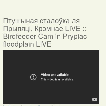
Птушыная сталоўка ля
Прыпяці, Крэмнае LIVE ::
Birdfeeder Cam in Prypiac
floodplain LIVE