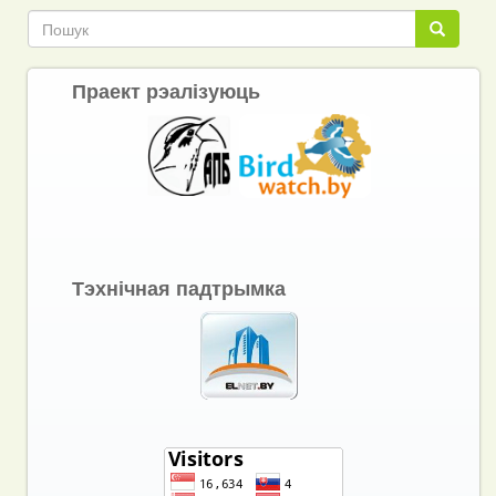
Пошук
Пошук
Праект рэалізуюць
Тэхнічная падтрымка