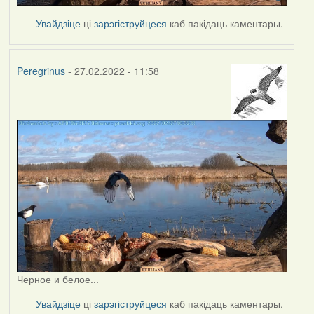
Увайдзіце
ці
зарэгіструйцеся
каб пакідаць каментары.
Peregrinus
- 27.02.2022 - 11:58
Черное и белое...
Увайдзіце
ці
зарэгіструйцеся
каб пакідаць каментары.