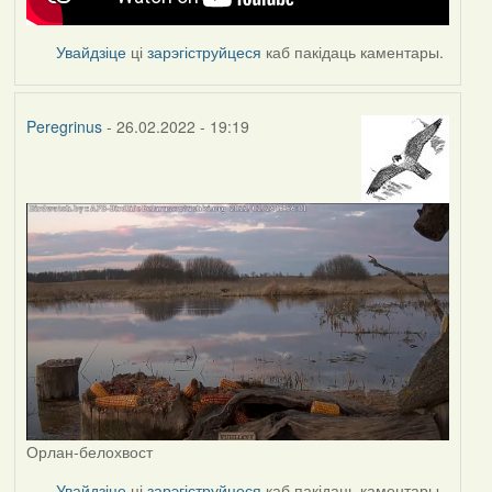
Увайдзіце
ці
зарэгіструйцеся
каб пакідаць каментары.
Peregrinus
- 26.02.2022 - 19:19
Орлан-белохвост
Увайдзіце
ці
зарэгіструйцеся
каб пакідаць каментары.