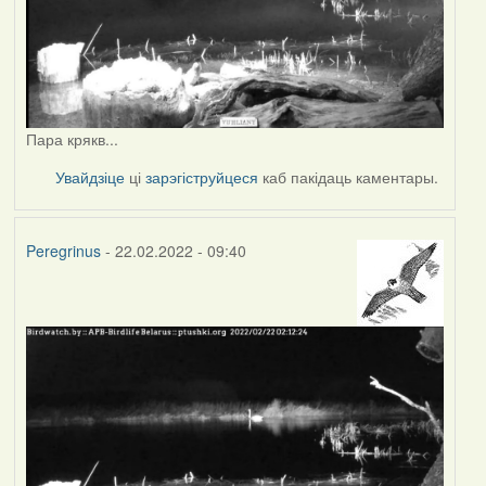
Пара крякв...
Увайдзіце
ці
зарэгіструйцеся
каб пакідаць каментары.
Peregrinus
- 22.02.2022 - 09:40