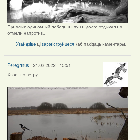
Приплыл одиночный лебедь-шипун и долго отдыхал на
отмели напротив...
Увайдзіце
ці
зарэгіструйцеся
каб пакідаць каментары.
Peregrinus
- 21.02.2022 - 15:51
Хвост по ветру...