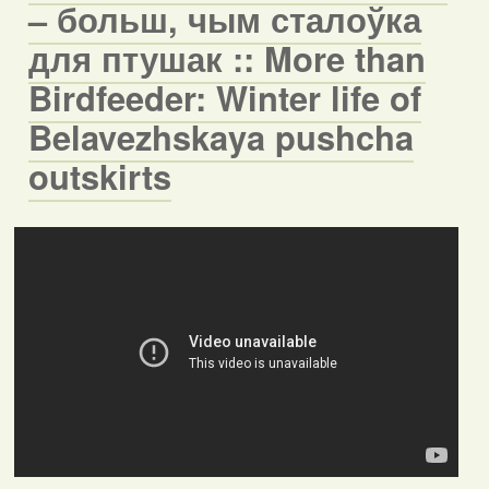
– больш, чым сталоўка
для птушак :: More than
Birdfeeder: Winter life of
Belavezhskaya pushcha
outskirts