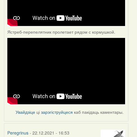
Ястреб-перепелятник пролетает рядом с кормушкой.
Увайдзіце
ці
зарэгіструйцеся
каб пакідаць каментары.
Peregrinus
- 22.12.2021 - 16:53