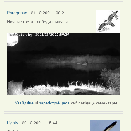
Peregrinus
- 21.12.2021 - 00:21
Ночные гости - лебеди-шипуны!
Увайдзіце
ці
зарэгіструйцеся
каб пакідаць каментары.
Lighty
- 20.12.2021 - 15:44