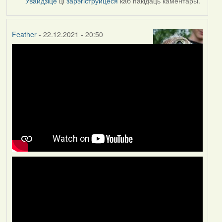
Увайдзіце
ці
зарэгіструйцеся
каб пакідаць каментары.
Feather
- 22.12.2021 - 20:50