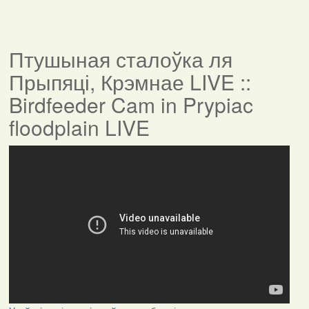
Птушыная сталоўка ля
Прыпяці, Крэмнае LIVE ::
Birdfeeder Cam in Prypiac
floodplain LIVE