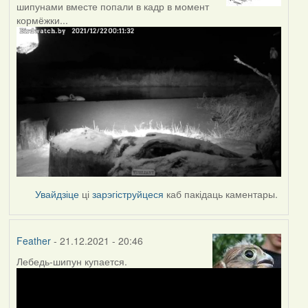
шипунами вместе попали в кадр в момент
кормёжки...
Увайдзіце
ці
зарэгіструйцеся
каб пакідаць каментары.
Feather
- 21.12.2021 - 20:46
Лебедь-шипун купается.