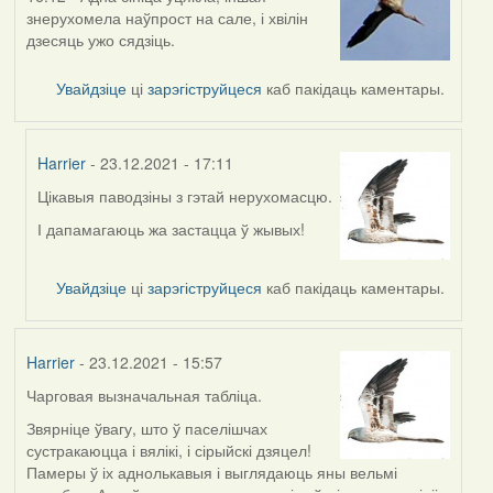
знерухомела наўпрост на сале, і хвілін
дзесяць ужо сядзіць.
Увайдзіце
ці
зарэгіструйцеся
каб пакідаць каментары.
Harrier
- 23.12.2021 - 17:11
Цікавыя паводзіны з гэтай нерухомасцю.
In
reply
І дапамагаюць жа застацца ў жывых!
to
by
Увайдзіце
ці
зарэгіструйцеся
каб пакідаць каментары.
Lighty
Harrier
- 23.12.2021 - 15:57
Чарговая вызначальная табліца.
Звярніце ўвагу, што ў паселішчах
сустракаюцца і вялікі, і сірыйскі дзяцел!
Памеры ў іх аднолькавыя і выглядаюць яны вельмі