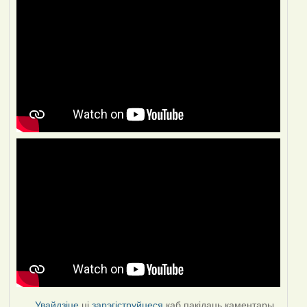
Увайдзіце
ці
зарэгіструйцеся
каб пакідаць каментары.