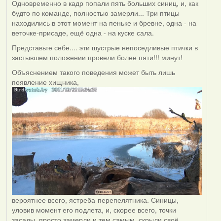
Одновременно в кадр попали пять больших синиц, и, как
будто по команде, полностью замерли... Три птицы
находились в этот момент на пеньке и бревне, одна - на
веточке-присаде, ещё одна - на куске сала.
Представьте себе.... эти шустрые непоседливые птички в
застывшем положении провели более пяти!!! минут!
Объяснением такого поведения может быть лишь
появление хищника,
вероятнее всего, ястреба-перепелятника. Синицы,
уловив момент его подлета, и, скорее всего, точки
засады, просто замерли и тем самым, скрыли своё