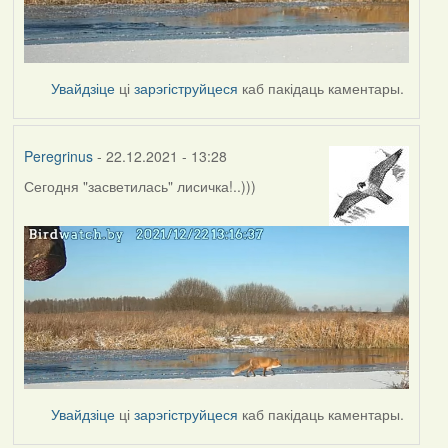
Увайдзіце
ці
зарэгіструйцеся
каб пакідаць каментары.
Peregrinus
- 22.12.2021 - 13:28
Сегодня "засветилась" лисичка!..)))
Увайдзіце
ці
зарэгіструйцеся
каб пакідаць каментары.