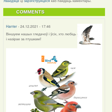
Увайдзіце
ці
зарэгіструйцеся
каб пакідаць каментары.
COMMENTS
Harrier
- 24.12.2021 - 17:46
Віншуем нашых гледачоў і ўсіх, хто любіць
і назірае за птушкамі!