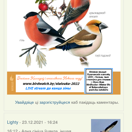
Увайдзіце
ці
зарэгіструйцеся
каб пакідаць каментары.
Lighty
- 23.12.2021 - 16:24
16:12 - Адна сініца ўцякла, іншая