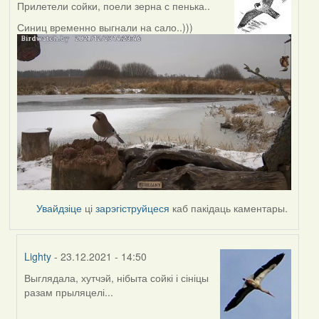
Прилетели сойки, поели зерна с пенька..
Синиц временно выгнали на сало..)))
Увайдзіце
ці
зарэгіструйцеся
каб пакідаць каментары.
Lighty
- 23.12.2021 - 14:50
Выглядала, хутчэй, нібыта сойкі і сініцы
In
разам прыляцелі...
reply
to