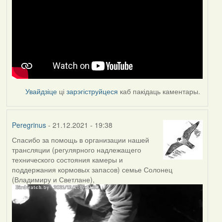
Увайдзіце
ці
зарэгіструйцеся
каб пакідаць каментары.
Peregrinus
- 21.12.2021 - 19:38
Спасибо за помощь в организации нашей
трансляции (регулярного надлежащего
технического состояния камеры и
поддержания кормовых запасов) семье Солонец
(Владимиру и Светлане),