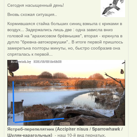
Сегодня насыщенный день!
Вновь схожая ситуация..
Кормившаяся стайка больших синиц взмыла с криками в
воздух... Задержались лишь две : одна зависла вниз
головой на "арахисовом брёвнышке", вторая - юркнула в
дупло "бревна-автокормушки".. В итоге первой пришлось
замеретьна полторы минуты, но, быстро сообразив она
спряталась к первой...
Ястреб-перепелятник (Accipiter nisus / Sparrowhawk /
Шуляк-карагольчык)
- наш 10-й вид пернатых,