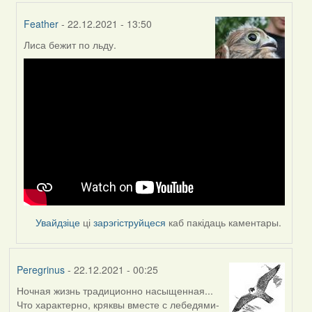
Feather
- 22.12.2021 - 13:50
Лиса бежит по льду.
In
reply
to
by
Peregrinus
Увайдзіце
ці
зарэгіструйцеся
каб пакідаць каментары.
Peregrinus
- 22.12.2021 - 00:25
Ночная жизнь традиционно насыщенная...
Что характерно, кряквы вместе с лебедями-