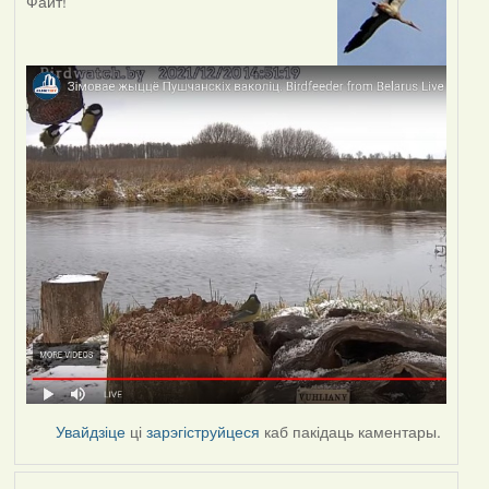
Файт!
Увайдзіце
ці
зарэгіструйцеся
каб пакідаць каментары.