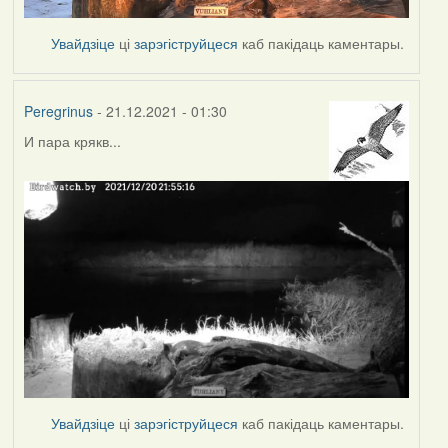
Увайдзіце
ці
зарэгіструйцеся
каб пакідаць каментары.
Peregrinus
- 21.12.2021 - 01:30
И пара крякв...
Увайдзіце
ці
зарэгіструйцеся
каб пакідаць каментары.