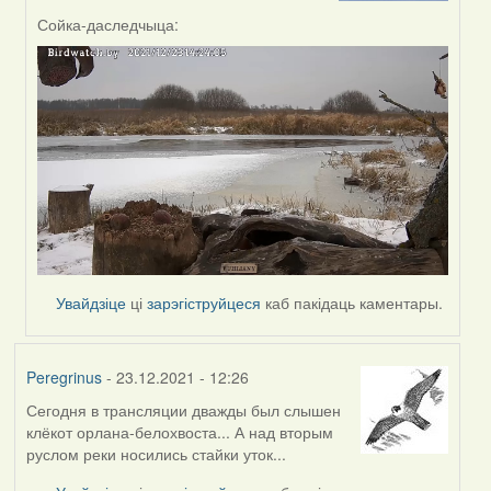
by
Сойка-даследчыца:
Peregrinus
Увайдзіце
ці
зарэгіструйцеся
каб пакідаць каментары.
Peregrinus
- 23.12.2021 - 12:26
Сегодня в трансляции дважды был слышен
клёкот орлана-белохвоста... А над вторым
руслом реки носились стайки уток...