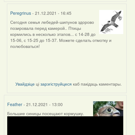
Peregrinus
- 21.12.2021 - 16:45
Сегодня семья лебедей-шипунов здорово
In
позировала перед камерой.. Птицы
reply
кормились в несколько этапов... с 14-28 до
to
15-06, с 15-25 до 15-37. Можете сделать отмотку и
by
полюбоваться!
Peregrinus
Увайдзіце
ці
зарэгіструйцеся
каб пакідаць каментары.
Feather
- 21.12.2021 - 13:00
Большие синицы посещают кормушку.