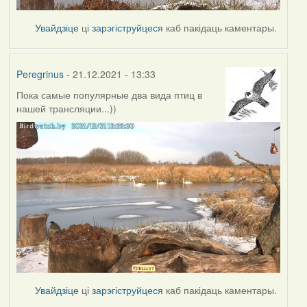
Увайдзіце
ці
зарэгіструйцеся
каб пакідаць каментары.
Peregrinus
- 21.12.2021 - 13:33
Пока самые популярные два вида птиц в
нашей трансляции...))
Увайдзіце
ці
зарэгіструйцеся
каб пакідаць каментары.