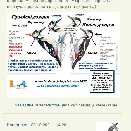
падобна. Асноўнае адрозненне - у сірыйскіх чорныя лініі
не злучаюцца на патыліцы як у вялікіх дзятлаў.
Увайдзіце
ці
зарэгіструйцеся
каб пакідаць каментары.
Peregrinus
- 23.12.2021 - 14:29