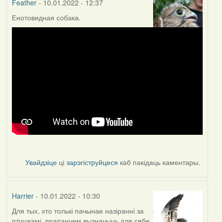
Feather
- 10.01.2022 - 12:37
Енотовидная собака.
Увайдзіце
ці
зарэгіструйцеся
каб пакідаць каментары.
Harrier
- 10.01.2022 - 10:30
Для тых, хто толькі пачынае назіранні за
птушкамі, прапануем вызначыць для сябе