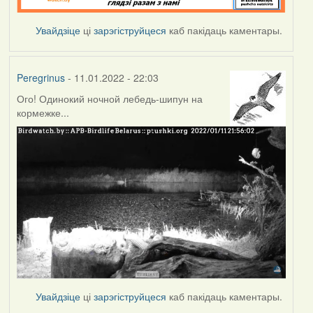
Увайдзіце
ці
зарэгіструйцеся
каб пакідаць каментары.
Peregrinus
- 11.01.2022 - 22:03
Ого! Одинокий ночной лебедь-шипун на
кормежке...
Увайдзіце
ці
зарэгіструйцеся
каб пакідаць каментары.