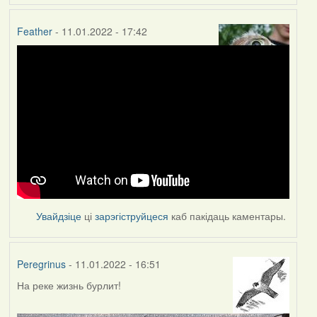
Feather
- 11.01.2022 - 17:42
Увайдзіце
ці
зарэгіструйцеся
каб пакідаць каментары.
Peregrinus
- 11.01.2022 - 16:51
На реке жизнь бурлит!