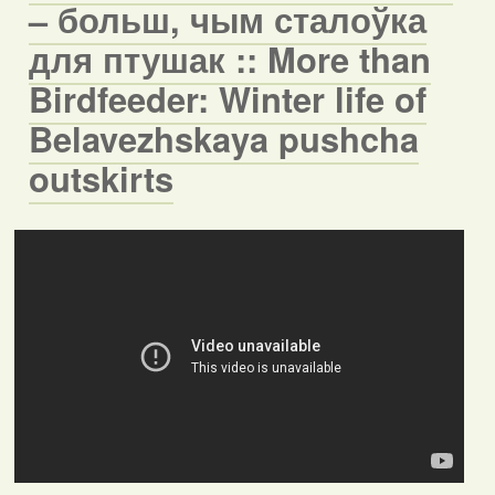
– больш, чым сталоўка
для птушак :: More than
Birdfeeder: Winter life of
Belavezhskaya pushcha
outskirts