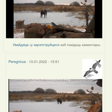
Увайдзіце
ці
зарэгіструйцеся
каб пакідаць каментары.
Peregrinus
- 10.01.2022 - 15:51
In
reply
to
by
corvus