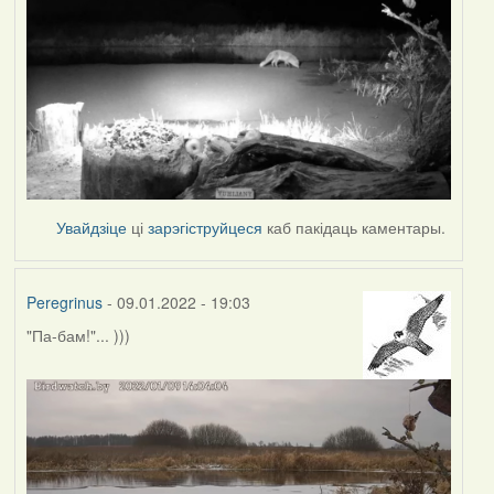
Увайдзіце
ці
зарэгіструйцеся
каб пакідаць каментары.
Peregrinus
- 09.01.2022 - 19:03
"Па-бам!"... )))