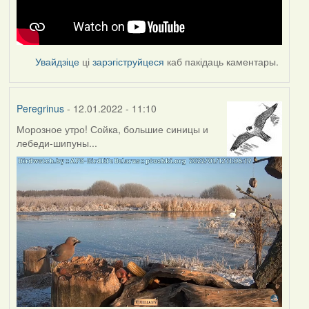
Увайдзіце
ці
зарэгіструйцеся
каб пакідаць каментары.
Peregrinus
- 12.01.2022 - 11:10
Морозное утро! Сойка, большие синицы и
лебеди-шипуны...