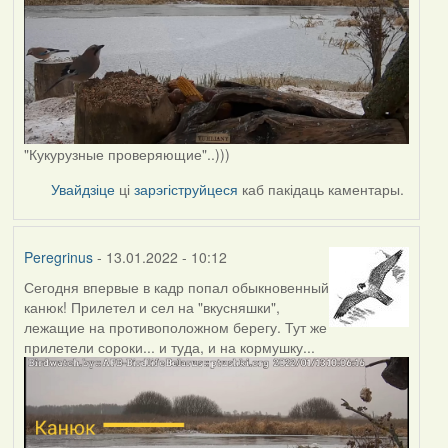
"Кукурузные проверяющие"..)))
Увайдзіце
ці
зарэгіструйцеся
каб пакідаць каментары.
Peregrinus
- 13.01.2022 - 10:12
Сегодня впервые в кадр попал обыкновенный
канюк! Прилетел и сел на "вкусняшки",
лежащие на противоположном берегу. Тут же
прилетели сороки... и туда, и на кормушку...