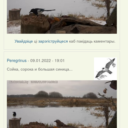
Увайдзіце
ці
зарэгіструйцеся
каб пакідаць каментары.
Peregrinus
- 09.01.2022 - 19:01
Сойка, сорока и большая синица...