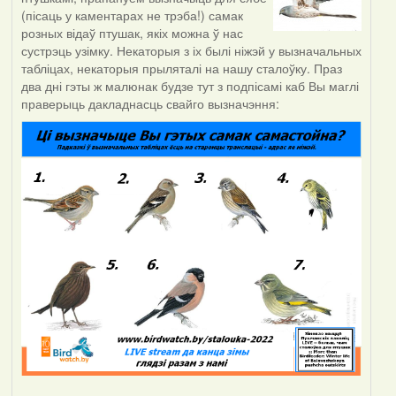
(пісаць у каментарах не трэба!) самак
розных відаў птушак, якіх можна ў нас
сустрэць узімку. Некаторыя з іх былі ніжэй у вызначальных
табліцах, некаторыя прыляталі на нашу сталоўку. Праз
два дні гэты ж малюнак будзе тут з подпісамі каб Вы маглі
праверыць дакладнасць свайго вызначэння: