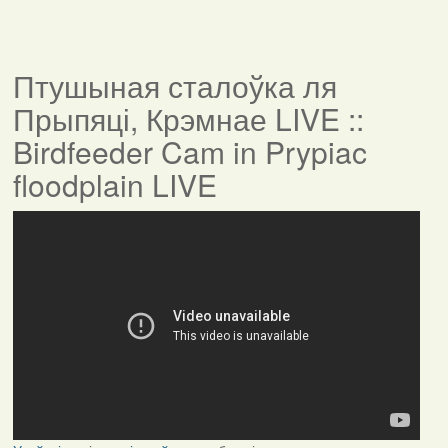
Птушыная сталоўка ля
Прыпяці, Крэмнае LIVE ::
Birdfeeder Cam in Prypiac
floodplain LIVE