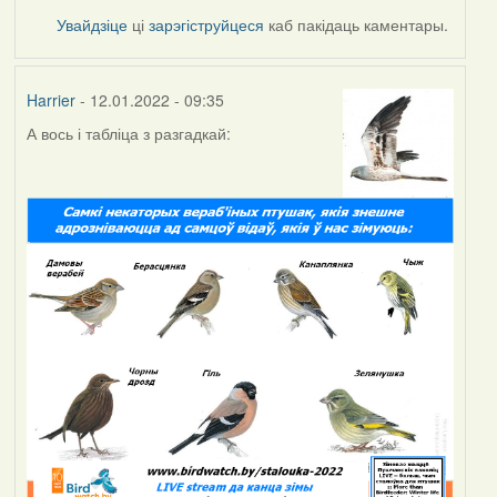
Увайдзіце
ці
зарэгіструйцеся
каб пакідаць каментары.
Harrier
- 12.01.2022 - 09:35
А вось і табліца з разгадкай: