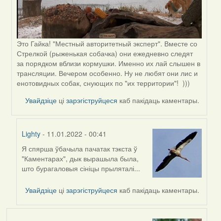
Это Гайка! "Местный авторитетный эксперт". Вместе со
Стрелкой (рыженькая собачка) они ежедневно следят
за порядком вблизи кормушки. Именно их лай слышен в
трансляции. Вечером особенно. Ну не любят они лис и
енотовидных собак, снующих по "их территории"! )))
Увайдзіце
ці
зарэгіструйцеся
каб пакідаць каментары.
Lighty
- 11.01.2022 - 00:41
Я спярша ўбачыла пачатак тэкста ў
In
"Каментарах", дык вырашыла была,
reply
што бурагаловыя сініцы прыляталі...
to
by
Увайдзіце
ці
зарэгіструйцеся
каб пакідаць каментары.
Peregrinus