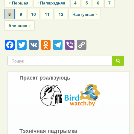
First
« Першая
Previous
‹ Папярэдняя
Page
4
Page
5
Page
6
Page
7
page
page
Current
8
Page
9
Page
10
Page
11
Page
12
Next
Наступная ›
page
page
Last
Апошняя »
page
Facebook
Twitter
VK
Odnoklassniki
Telegram
Viber
Copy
Link
Пошук
Пошук
Праект рэалізуюць
Тэхнічная падтрымка