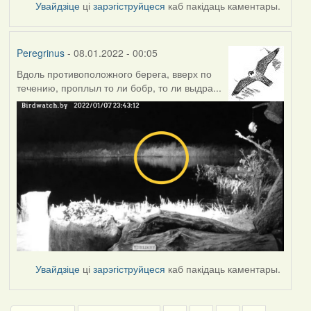
Увайдзіце
ці
зарэгіструйцеся
каб пакідаць каментары.
Peregrinus
- 08.01.2022 - 00:05
Вдоль противоположного берега, вверх по
течению, проплыл то ли бобр, то ли выдра...
Увайдзіце
ці
зарэгіструйцеся
каб пакідаць каментары.
Pagination