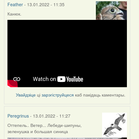
Feather
- 13.01.2022 - 11:35
Канюк.
Увайдзіце
ці
зарэгіструйцеся
каб пакідаць каментары.
Peregrinus
- 13.01.2022 - 11:27
Оттепель.. Ветер... Лебеди-шипуны,
зеленушка и большая синица