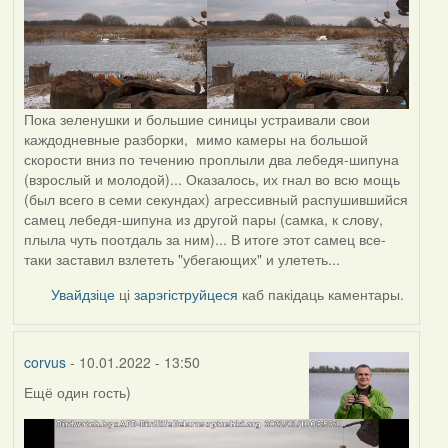
Пока зеленушки и большие синицы устраивали свои
каждодневные разборки, мимо камеры на большой
скорости вниз по течению проплыли два лебедя-шипуна
(взрослый и молодой)... Оказалось, их гнал во всю мощь
(был всего в семи секундах) агрессивный распушившийся
самец лебедя-шипуна из другой пары (самка, к слову,
плыла чуть поотдаль за ним)... В итоге этот самец все-
таки заставил взлететь "убегающих" и улететь...
Увайдзіце
ці
зарэгіструйцеся
каб пакідаць каментары.
corvus
- 10.01.2022 - 13:50
Ещё один гость)