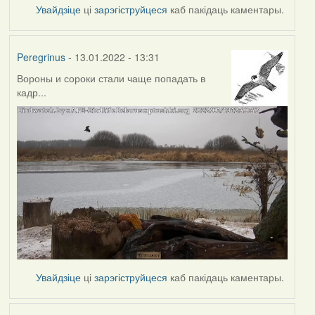
Увайдзіце
ці
зарэгіструйцеся
каб пакідаць каментары.
Peregrinus
- 13.01.2022 - 13:31
Вороны и сороки стали чаще попадать в
кадр...
Увайдзіце
ці
зарэгіструйцеся
каб пакідаць каментары.