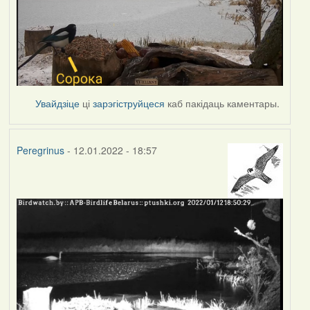
Увайдзіце
ці
зарэгіструйцеся
каб пакідаць каментары.
Peregrinus
- 12.01.2022 - 18:57