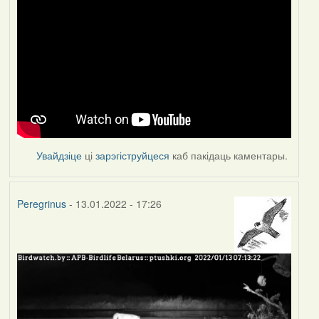
Увайдзіце
ці
зарэгіструйцеся
каб пакідаць каментары.
Peregrinus
- 13.01.2022 - 17:26