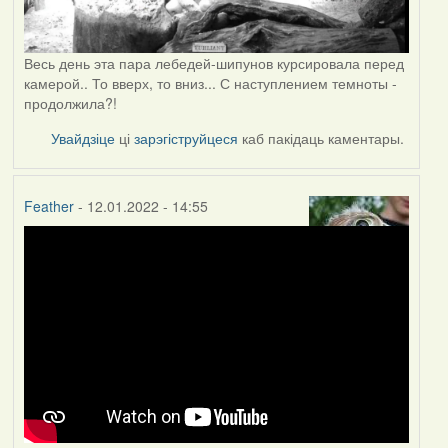
Весь день эта пара лебедей-шипунов курсировала перед
камерой.. То вверх, то вниз... С наступлением темноты -
продолжила?!
Увайдзіце
ці
зарэгіструйцеся
каб пакідаць каментары.
Feather
- 12.01.2022 - 14:55