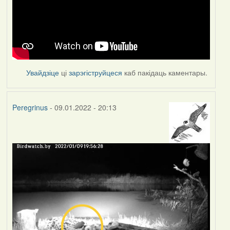
Увайдзіце
ці
зарэгіструйцеся
каб пакідаць каментары.
Peregrinus
- 09.01.2022 - 20:13