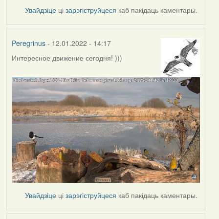
Увайдзіце
ці
зарэгіструйцеся
каб пакідаць каментары.
Peregrinus
- 12.01.2022 - 14:17
Интересное движение сегодня! )))
Увайдзіце
ці
зарэгіструйцеся
каб пакідаць каментары.