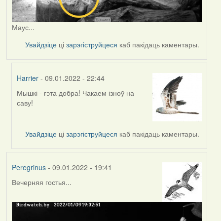
Маус...
Увайдзіце
ці
зарэгіструйцеся
каб пакідаць каментары.
Harrier
- 09.01.2022 - 22:44
Мышкі - гэта добра! Чакаем ізноў на
In
саву!
reply
to
by
Увайдзіце
ці
зарэгіструйцеся
каб пакідаць каментары.
Peregrinus
Peregrinus
- 09.01.2022 - 19:41
Вечерняя гостья...