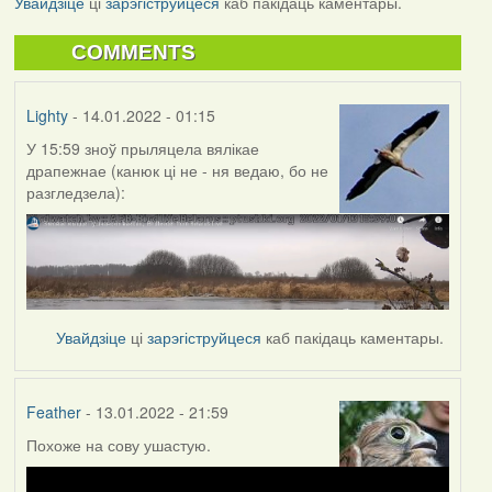
Увайдзіце
ці
зарэгіструйцеся
каб пакідаць каментары.
COMMENTS
Lighty
- 14.01.2022 - 01:15
У 15:59 зноў прыляцела вялікае
драпежнае (канюк ці не - ня ведаю, бо не
разгледзела):
Увайдзіце
ці
зарэгіструйцеся
каб пакідаць каментары.
Feather
- 13.01.2022 - 21:59
Похоже на сову ушастую.