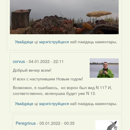
Увайдзіце
ці
зарэгіструйцеся
каб пакідаць каментары.
corvus
- 04.01.2022 - 22:11
Добрый вечер всем!
In
reply
И всех с наступившим Новым годом!
to
Возможно, я ошибаюсь, но ворон был вид N 11? И,
by
соответственно, зеленушка будет уже N 13.
Peregrinus
Увайдзіце
ці
зарэгіструйцеся
каб пакідаць каментары.
Peregrinus
- 05.01.2022 - 00:35