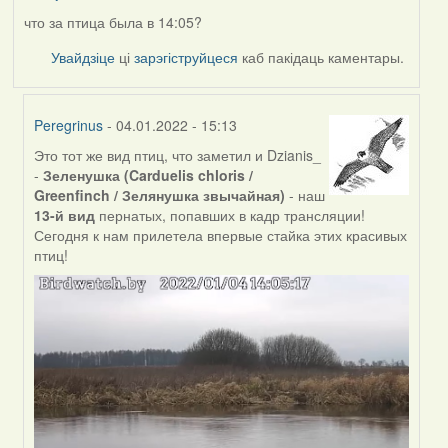
что за птица была в 14:05?
Увайдзіце
ці
зарэгіструйцеся
каб пакідаць каментары.
Peregrinus
- 04.01.2022 - 15:13
Это тот же вид птиц, что заметил и Dzianis_
In
-
Зеленушка (Carduelis chloris /
reply
Greenfinch / Зелянушка звычайная)
- наш
to
13-й вид
пернатых, попавших в кадр трансляции!
by
Сегодня к нам прилетела впервые стайка этих красивых
nataly.d
птиц!