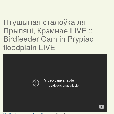
Птушыная сталоўка ля
Прыпяці, Крэмнае LIVE ::
Birdfeeder Cam in Prypiac
floodplain LIVE