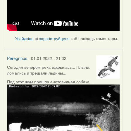
Увайдзіце
ці
зарэгіструйцеся
каб пакідаць каментары.
Peregrinus
- 01.01.2022 - 21:32
Сегодня вечером река вскрылась... Плыли,
ломались и трещали льдины...
Под этот шум пришла енотовидная собака...