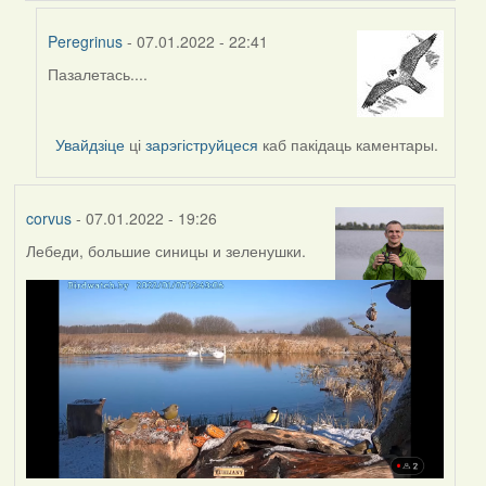
Peregrinus
- 07.01.2022 - 22:41
Пазалетась....
In
reply
to
Увайдзіце
ці
зарэгіструйцеся
каб пакідаць каментары.
by
Lighty
corvus
- 07.01.2022 - 19:26
Лебеди, большие синицы и зеленушки.