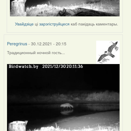
Увайдзіце
ці
зарэгіструйцеся
каб пакідаць каментары.
Peregrinus
- 30.12.2021 - 20:15
Традиционный ночной гость...