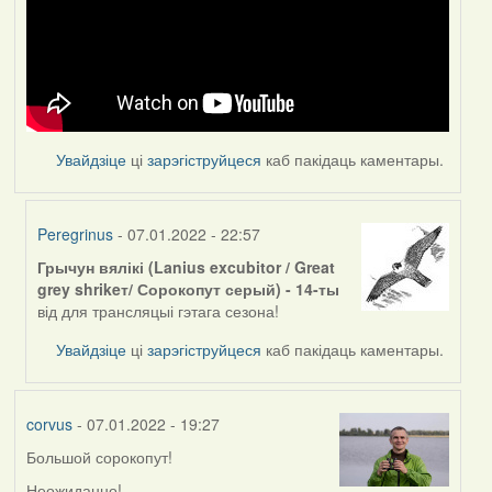
Увайдзіце
ці
зарэгіструйцеся
каб пакідаць каментары.
Peregrinus
- 07.01.2022 - 22:57
Грычун вялікі (Lanius excubitor / Great
In
grey shrikeт/ Сорокопут серый) - 14-ты
reply
від для трансляцыі гэтага сезона!
to
by
Увайдзіце
ці
зарэгіструйцеся
каб пакідаць каментары.
corvus
corvus
- 07.01.2022 - 19:27
Большой сорокопут!
Неожиданно!