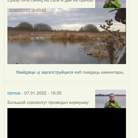
Увайдзіце
ці
зарэгіструйцеся
каб пакідаць каментары.
corvus
- 07.01.2022 - 19:35
Большой сорокопут проведал кормушку: