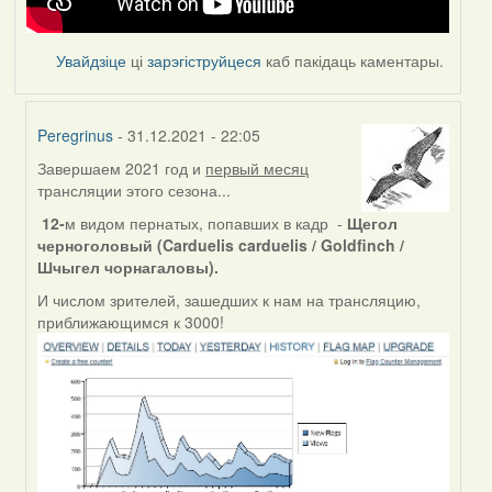
Увайдзіце
ці
зарэгіструйцеся
каб пакідаць каментары.
Peregrinus
- 31.12.2021 - 22:05
Завершаем 2021 год и
первый месяц
In
трансляции этого сезона...
reply
to
12-
м видом пернатых, попавших в кадр -
Щегол
by
черноголовый (Carduelis carduelis / Goldfinch /
Feather
Шчыгел чорнагаловы).
И числом зрителей, зашедших к нам на трансляцию,
приближающимся к 3000!