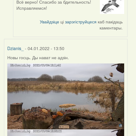
Всё верно! Спасибо за бдительность!
In
Исправляемся!
reply
to
Увайдзіце
ці
зарэгіструйцеся
каб пакідаць
by
каментары.
corvus
Dzianis_
- 04.01.2022 - 13:50
Новы госць. Ды нават не адзін.