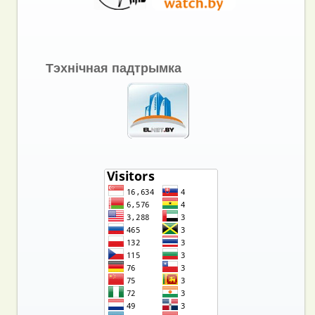
Тэхнічная падтрымка