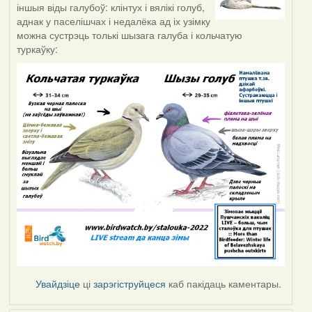
іншыя віды галубоў: клінтух і вялікі голуб,
аднак у паселішчах і недалёка ад іх узімку
можна сустрэць толькі шызага галуба і кольчатую
туркаўку:
Увайдзіце
ці
зарэгіструйцеся
каб пакідаць каментары.