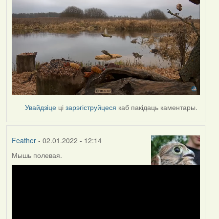
Увайдзіце
ці
зарэгіструйцеся
каб пакідаць каментары.
Feather
- 02.01.2022 - 12:14
Мышь полевая.