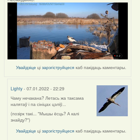
Увайдзіце
ці
зарэгіструйцеся
каб пакідаць каментары.
Lighty
- 07.01.2022 - 22:29
Чаму нечакана? Летась жа таксама
In
налятаў і па сініцах цэліў...
reply
to
(позірк такі... "Мышы ёсць? А калі
by
знайду?")
corvus
Увайдзіце
ці
зарэгіструйцеся
каб пакідаць каментары.