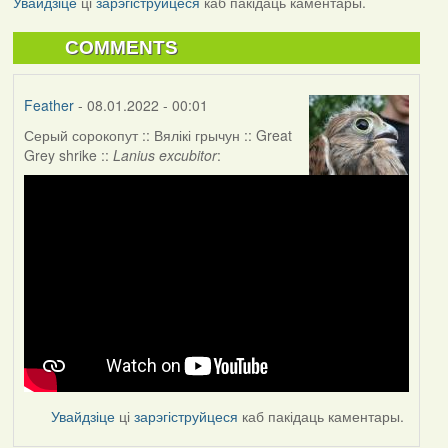
Увайдзіце
ці
зарэгіструйцеся
каб пакідаць каментары.
COMMENTS
Feather
- 08.01.2022 - 00:01
Серый сорокопут :: Вялікі грычун :: Great
Grey shrike ::
Lanius excubitor
:
Увайдзіце
ці
зарэгіструйцеся
каб пакідаць каментары.