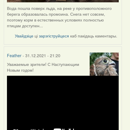
Вода пошла поверх льда, на реке у противоположного
берега образовалась промоина. Снега нет совсем,
поэтому корм в естественных условиях полностью
птицам доступен...
Увайдзіце
ці
зарэгіструйцеся
каб пакідаць каментары.
Feather
- 31.12.2021 - 21:20
Уважаемые зрители! С Наступающим
Новым годом!