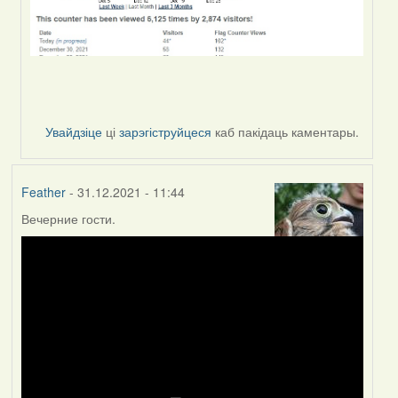
Увайдзіце
ці
зарэгіструйцеся
каб пакідаць каментары.
Feather
- 31.12.2021 - 11:44
Вечерние гости.