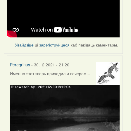
Увайдзіце
ці
зарэгіструйцеся
каб пакідаць каментары.
Peregrinus
- 30.12.2021 - 21:26
Именно этот зверь приходил и вечером...
In
reply
to
by
Feather