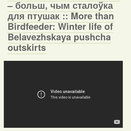
– больш, чым сталоўка
для птушак :: More than
Birdfeeder: Winter life of
Belavezhskaya pushcha
outskirts