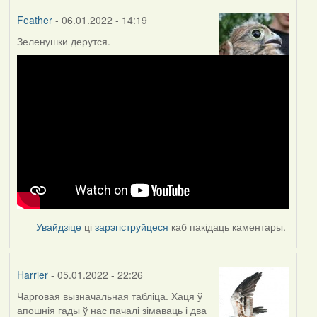
Feather
- 06.01.2022 - 14:19
Зеленушки дерутся.
Увайдзіце
ці
зарэгіструйцеся
каб пакідаць каментары.
Harrier
- 05.01.2022 - 22:26
Чарговая вызначальная табліца. Хаця ў
апошнія гады ў нас пачалі зімаваць і два