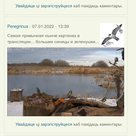
Увайдзіце
ці
зарэгіструйцеся
каб пакідаць каментары.
Peregrinus
- 07.01.2022 - 13:39
Самая привычная нынче картинка в
трансляции... большие синицы и зеленушки...
Увайдзіце
ці
зарэгіструйцеся
каб пакідаць каментары.