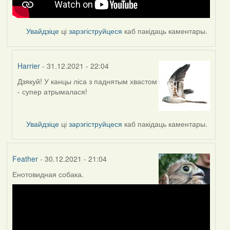
Увайдзіце
ці
зарэгіструйцеся
каб пакідаць каментары.
Harrier
- 31.12.2021 - 22:04
Дзякуй! У канцы ліса з паднятым хвастом
In
- супер атрымалася!
reply
to
by
Увайдзіце
ці
зарэгіструйцеся
каб пакідаць каментары.
Feather
Feather
- 30.12.2021 - 21:04
Енотовидная собака.