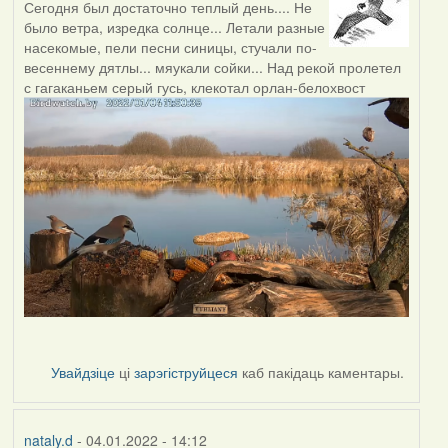
Сегодня был достаточно теплый день.... Не
было ветра, изредка солнце... Летали разные
насекомые, пели песни синицы, стучали по-
весеннему дятлы... мяукали сойки... Над рекой пролетел
с гагаканьем серый гусь, клекотал орлан-белохвост
Увайдзіце
ці
зарэгіструйцеся
каб пакідаць каментары.
nataly.d
- 04.01.2022 - 14:12