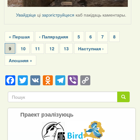
Увайдзіце
ці
зарэгіструйцеся
каб пакідаць каментары.
Pagination
First
« Першая
Previous
‹ Папярэдняя
Page
5
Page
6
Page
7
Page
8
page
page
Current
9
Page
10
Page
11
Page
12
Page
13
Next
Наступная ›
page
page
Last
Апошняя »
page
Facebook
Twitter
VK
Odnoklassniki
Telegram
Viber
Copy
Link
Пошук
Пошук
Праект рэалізуюць