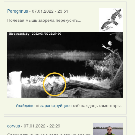
Peregrinus
- 07.01.2022 - 23:51
Полевая мышь забрела перекусить...
Увайдзіце
ці
зарэгіструйцеся
каб пакідаць каментары.
corvus
- 07.01.2022 - 22:29
Сразу пять синиц на сале и две на орехах