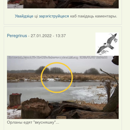
Увайдзіце
ці
зарэгіструйцеся
каб пакідаць каментары.
Peregrinus
- 27.01.2022 - 13:37
Орланы едят "вкусняшку"...