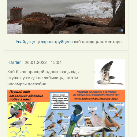
Увайдзіце
ці
зарэгіструйцеся
каб пакідаць каментары.
Harrier
- 26.01.2022 - 15:04
Каб было прасцей адрозніваць віды
птушак узімку і не забываць, што ім
насамрэч патрэбна: