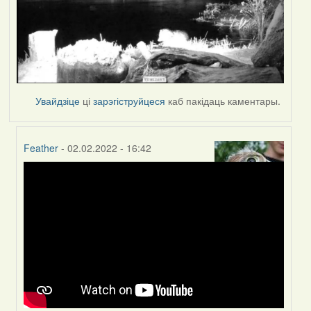
Увайдзіце
ці
зарэгіструйцеся
каб пакідаць каментары.
Feather
- 02.02.2022 - 16:42
In
reply
to
by
Peregrinus