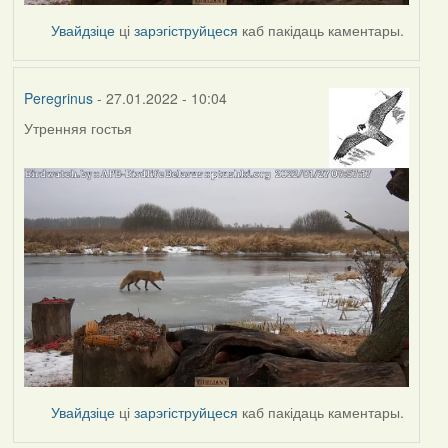
Увайдзіце
ці
зарэгіструйцеся
каб пакідаць каментары.
Peregrinus
- 27.01.2022 - 10:04
Утренняя гостья
Увайдзіце
ці
зарэгіструйцеся
каб пакідаць каментары.