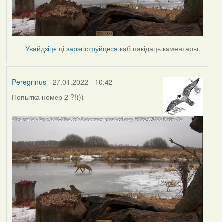
Увайдзіце
ці
зарэгіструйцеся
каб пакідаць каментары.
Peregrinus
- 27.01.2022 - 10:42
Попытка номер 2 ?!)))