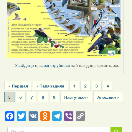
Увайдзіце
ці
зарэгіструйцеся
каб пакідаць каментары.
Pagination
First
« Першая
Previous
‹ Папярэдняя
Page
1
Page
2
Page
3
Page
4
page
page
Current
5
Page
6
Page
7
Page
8
Page
9
Next
Наступная ›
Last
Апошняя »
page
page
page
Facebook
Twitter
VK
Odnoklassniki
Telegram
Viber
Copy
Link
Пошук
Пошук