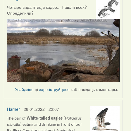
Четыре вида птиц в кадре... Нашли всех?
Определили?
Увайдзіце
ці
зарэгіструйцеся
каб пакідаць каментары.
Harrier
- 28.01.2022 - 22:07
The pair of
White-tailed eagles
(
Haliaetus
albicilla
) eating and drinking in front of our
BirdFeedCam during almost 6 minutes!