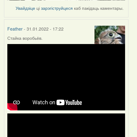
Увайдзіце
ці
зарэгіструйцеся
каб пакідаць каментары.
Feather
- 31.01.2022 - 17:22
Стайка воробьёв.