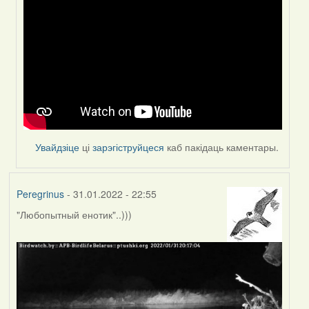
reply
to
by
Peregrinus
Увайдзіце
ці
зарэгіструйцеся
каб пакідаць каментары.
Peregrinus
- 31.01.2022 - 22:55
"Любопытный енотик"..)))