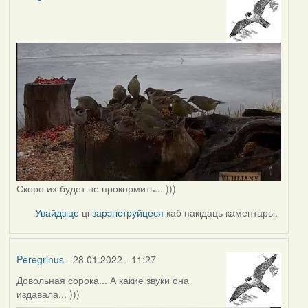
Скоро их будет не прокормить... )))
Увайдзіце
ці
зарэгіструйцеся
каб пакідаць каментары.
Peregrinus
- 28.01.2022 - 11:27
Довольная сорока... А какие звуки она
издавала... )))