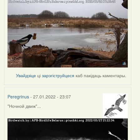
Увайдзіце
ці
зарэгіструйцеся
каб пакідаць каментары.
Peregrinus
- 27.01.2022 - 23:07
"Ночной движ"...