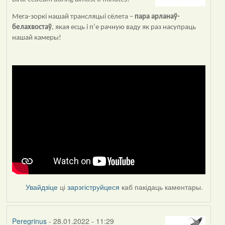
Мега-зоркі нашай трансляцыі сёлета –
пара арланаў-
белахвостаў
, якая есць і п’е рачную ваду як раз насупраць
нашай камеры!
Увайдзіце
ці
зарэгіструйцеся
каб пакідаць каментары.
Peregrinus
- 28.01.2022 - 11:29