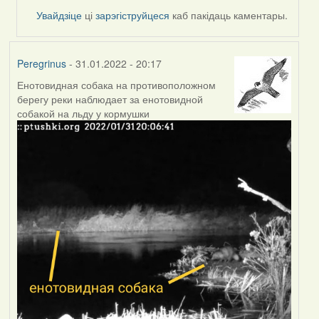
Увайдзіце
ці
зарэгіструйцеся
каб пакідаць каментары.
Peregrinus
- 31.01.2022 - 20:17
Енотовидная собака на противоположном
берегу реки наблюдает за енотовидной
собакой на льду у кормушки