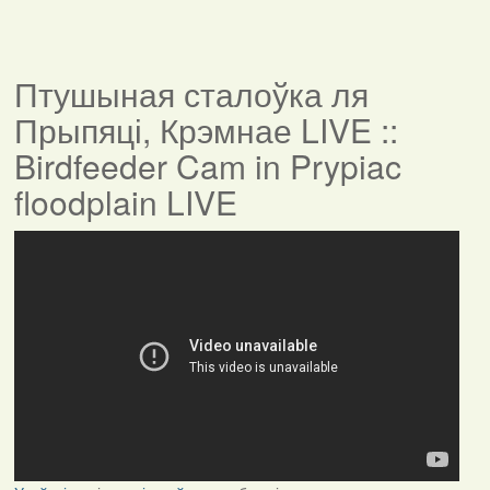
Птушыная сталоўка ля
Прыпяці, Крэмнае LIVE ::
Birdfeeder Cam in Prypiac
floodplain LIVE