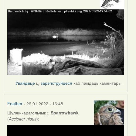
Увайдзіце
ці
зарэгіструйцеся
каб пакідаць каментары.
Feather
- 26.01.2022 - 16:48
Шуляк-карагольчык ::
Sparrowhawk
(
Accipiter nisus
):