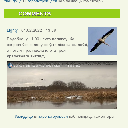
Увайдзіце
ці
зарэгіструйцеся
каб пакідаць каментары.
COMMENTS
Lighty
- 01.02.2022 - 13:58
Падобна, у 11:00 нехта паляваў, бо
спярша ўсе зелянушкі ўзняліся са сталоўкі,
а потым праляцела істота трохі
драпежнага выгляду:
Увайдзіце
ці
зарэгіструйцеся
каб пакідаць каментары.