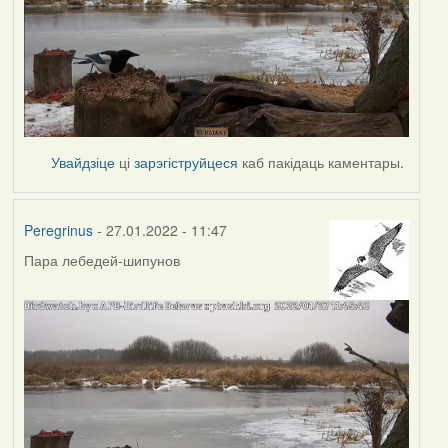
Увайдзіце
ці
зарэгіструйцеся
каб пакідаць каментары.
Peregrinus
- 27.01.2022 - 11:47
Пара лебедей-шипунов