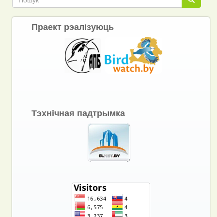
Праект рэалізуюць
Тэхнічная падтрымка