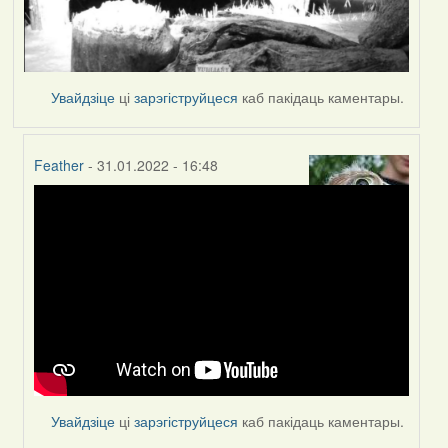
Увайдзіце
ці
зарэгіструйцеся
каб пакідаць каментары.
Feather
- 31.01.2022 - 16:48
In
reply
to
by
Peregrinus
Увайдзіце
ці
зарэгіструйцеся
каб пакідаць каментары.