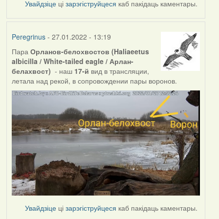
Увайдзіце
ці
зарэгіструйцеся
каб пакідаць каментары.
Peregrinus
- 27.01.2022 - 13:19
Пара
Орланов-белохвостов (Haliaeetus
albicilla / White-tailed eagle / Арлан-
белахвост)
- наш
17-й
вид в трансляции,
летала над рекой, в сопровождении пары воронов.
Увайдзіце
ці
зарэгіструйцеся
каб пакідаць каментары.