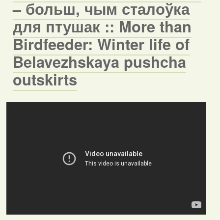
– больш, чым сталоўка
для птушак :: More than
Birdfeeder: Winter life of
Belavezhskaya pushcha
outskirts