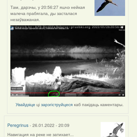
In
reply
Там, дарэчы, у 20:56:27 яшчэ нейкая
to
малеча прабягала, ды засталася
by
незаўважаная.
Peregrinus
Увайдзіце
ці
зарэгіструйцеся
каб пакідаць каментары.
Peregrinus
- 26.01.2022 - 20:09
Навигация на реке не затихает...