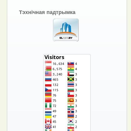
Тэхнічная падтрымка