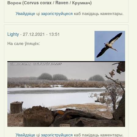
Ворон (Сorvus corax / Raven / Крумкач)
Увайдзіце
ці
зарэгіструйцеся
каб пакідаць каментары.
Lighty
- 27.12.2021 - 13:51
На сале ўпяцёх:
Увайдзіце
ці
зарэгіструйцеся
каб пакідаць каментары.