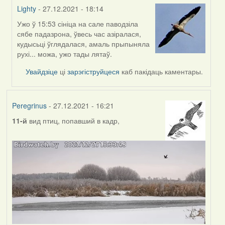
Lighty
- 27.12.2021 - 18:14
Ужо ў 15:53 сініца на сале паводзіла
In
сябе падазрона, ўвесь час азіралася,
reply
кудысьці ўглядалася, амаль прыпыняла
to
рухі... можа, ужо тады лятаў.
by
Peregrinus
Увайдзіце
ці
зарэгіструйцеся
каб пакідаць каментары.
Peregrinus
- 27.12.2021 - 16:21
11-й
вид птиц, попавший в кадр,