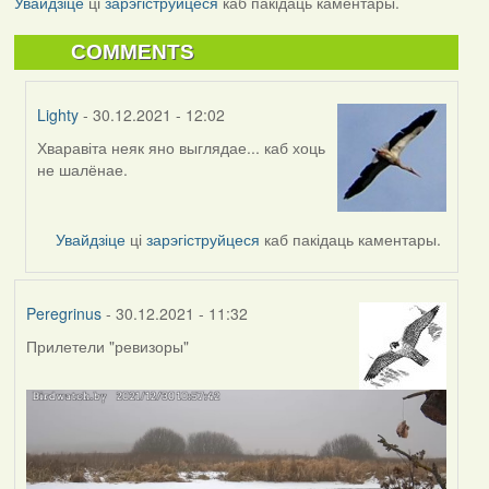
Увайдзіце
ці
зарэгіструйцеся
каб пакідаць каментары.
COMMENTS
Lighty
- 30.12.2021 - 12:02
Хваравіта неяк яно выглядае... каб хоць
In
не шалёнае.
reply
to
by
Увайдзіце
ці
зарэгіструйцеся
каб пакідаць каментары.
Peregrinus
Peregrinus
- 30.12.2021 - 11:32
Прилетели "ревизоры"