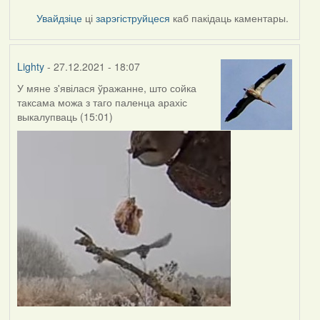
Увайдзіце
ці
зарэгіструйцеся
каб пакідаць каментары.
Lighty
- 27.12.2021 - 18:07
У мяне з'явілася ўражанне, што сойка
таксама можа з таго паленца арахіс
выкалупваць (15:01)