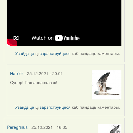
Увайдзіце
ці
зарэгіструйцеся
каб пакідаць каментары.
Harrier
- 25.12.2021 - 20:01
Супер! Пашанцавала ж!
In
reply
to
by
Увайдзіце
ці
зарэгіструйцеся
каб пакідаць каментары.
Feather
Peregrinus
- 25.12.2021 - 16:35