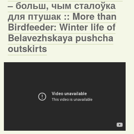
– больш, чым сталоўка
для птушак :: More than
Birdfeeder: Winter life of
Belavezhskaya pushcha
outskirts