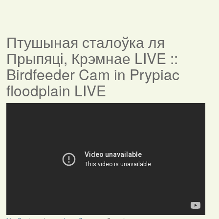
Птушыная сталоўка ля
Прыпяці, Крэмнае LIVE ::
Birdfeeder Cam in Prypiac
floodplain LIVE