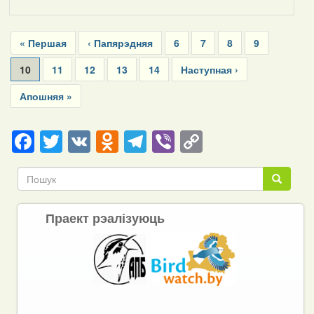
Pagination
First
« Першая
Previous
‹ Папярэдняя
Page
6
Page
7
Page
8
Page
9
page
page
Current
10
Page
11
Page
12
Page
13
Page
14
Next
Наступная ›
page
page
Last
Апошняя »
page
Facebook
Twitter
VK
Odnoklassniki
Telegram
Viber
Copy
Link
Пошук
Пошук
Праект рэалізуюць