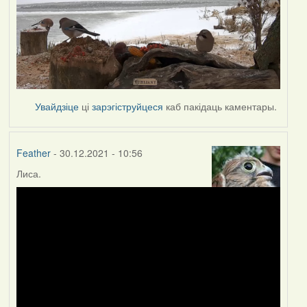
Увайдзіце
ці
зарэгіструйцеся
каб пакідаць каментары.
Feather
- 30.12.2021 - 10:56
Лиса.