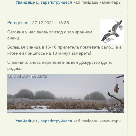
Увайдзіце
ці
зарэгіструйцеся
каб пакідаць каментары.
Peregrinus
- 27.12.2021 - 16:35
Сегодня у нас вновь эпизод с замиранием
синиц...
Большая синица в 16-16 прилетела поклевать сало... а в
итоге ей пришлось на 13 минут замереть!
Очевидно, вновь перепелятник вёл дежурство где то
рядом...
Увайдзіце
ці
зарэгіструйцеся
каб пакідаць каментары.