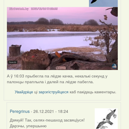
А ў 16:03 прыбегла па лёдзе качка, некалькі секунд у
палонцы праплыла і далей па лёдзе пабегла.
Увайдзіце
ці
зарэгіструйцеся
каб пакідаць каментары.
Peregrinus
- 26.12.2021 - 18:24
Дзякуй! Так, селях-пешаход засвяцiуся!
In
Дарэчы, упершыню
reply