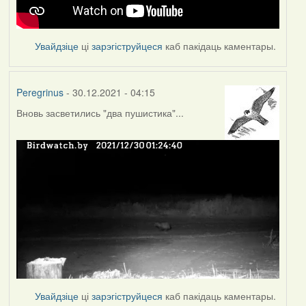
Увайдзіце
ці
зарэгіструйцеся
каб пакідаць каментары.
Peregrinus
- 30.12.2021 - 04:15
Вновь засветились "два пушистика"...
Увайдзіце
ці
зарэгіструйцеся
каб пакідаць каментары.