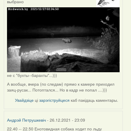
выбрано
не с "бухты--барахты"...)))
А вообще, вчера (по следам) прямо к камере приходил
заяц-русак... Потоптался... Но в кадр не попал ....)))
Увайдзіце
ці
зарэгіструйцеся
каб пакідаць каментары.
Андрэй Петрушкевіч
- 26.12.2021 - 23:09
22.40 -- 22.50 Енотовидная собака ходит по льду