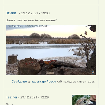
Dzianis_
- 29.12.2021 - 13:03
Цікава, што ці каго ён там цягне?
Увайдзіце
ці
зарэгіструйцеся
каб пакідаць каментары.
Feather
- 29.12.2021 - 12:29
Лиса.