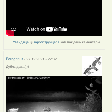
Увайдзіце
ці
зарэгіструйцеся
каб пакідаць каментары.
Peregrinus
- 27.12.2021 - 22:32
Дубль два...)))