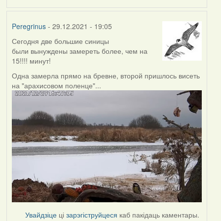
Peregrinus
- 29.12.2021 - 19:05
Сегодня две большие синицы
были вынуждены замереть более, чем на
15!!!! минут!
Одна замерла прямо на бревне, второй пришлось висеть
на "арахисовом поленце"...
Увайдзіце
ці
зарэгіструйцеся
каб пакідаць каментары.