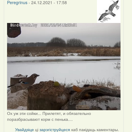
Peregrinus
- 24.12.2021 - 17:58
Ох уж эти сойки... Прилетят, и обязательно
поразбрасывают корм с пенька....
Увайдзіце
ці
зарэгіструйцеся
каб пакідаць каментары.