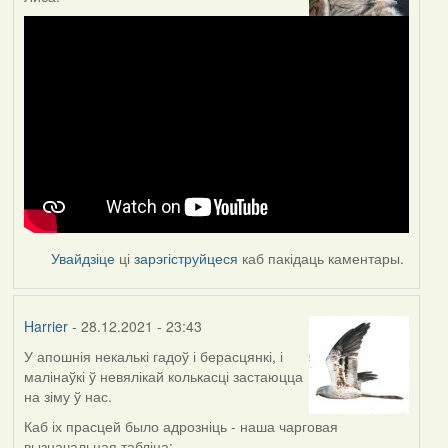
Увайдзіце
ці
зарэгіструйцеся
каб пакідаць каментары.
Harrier
- 28.12.2021 - 23:43
У апошнія некалькі гадоў і берасцянкі, і
малінаўкі ў невялікай колькасці застаюцца
на зіму ў нас.
Каб іх прасцей было адрозніць - наша чарговая
вызначальная табліца: