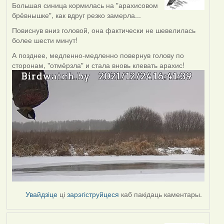
Большая синица кормилась на "арахисовом
брёвнышке", как вдруг резко замерла...
Повиснув вниз головой, она фактически не шевелилась
более шести минут!
А позднее, медленно-медленно повернув голову по
сторонам, "отмёрзла" и стала вновь клевать арахис!
Увайдзіце
ці
зарэгіструйцеся
каб пакідаць каментары.