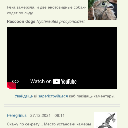
Река замёрзла, и две енотовидные собаки
ходят по льду.
Raccoon dogs
Nyctereutes procyonoides:
Увайдзіце
ці
зарэгіструйцеся
каб пакідаць каментары.
Peregrinus
- 27.12.2021 - 06:11
Скажу по секрету... Место установки камеры