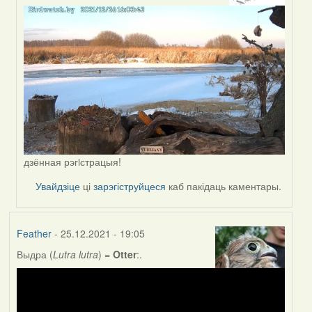
to
by
Lighty
дзённая рэгiстрацыя!
Увайдзіце
ці
зарэгіструйцеся
каб пакідаць каментары.
Feather
- 25.12.2021 - 19:05
Выдра (
Lutra lutra
) =
Otter
:.