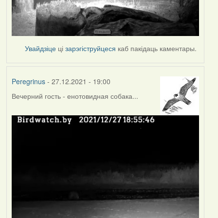
Увайдзіце
ці
зарэгіструйцеся
каб пакідаць каментары.
Peregrinus
- 27.12.2021 - 19:00
Вечерний гость - енотовидная собака...