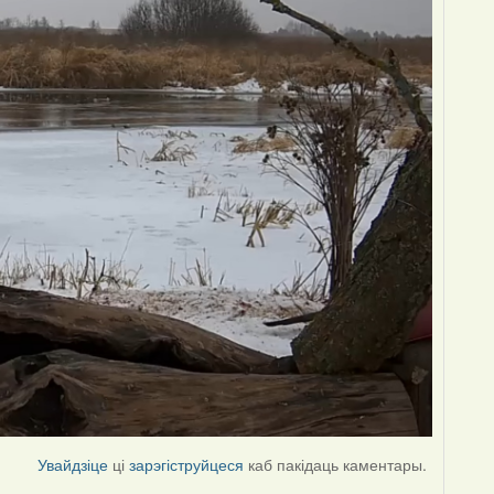
Увайдзіце
ці
зарэгіструйцеся
каб пакідаць каментары.