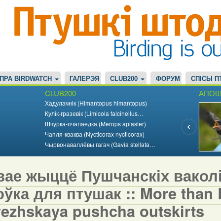
ПРА BIRDWATCH
ГАЛЕРЭЯ
CLUB200
ФОРУМ
СПІСЫ П
CLUB200
АПОШ
Хадулачнік (Himantopus himantopus)
Кулік-гразевік (Limicola falcinellus…
Шчурка-пчалаедка (Merops apiaster)
Чапля-кваква (Nycticorax nycticorax)
Чырвонаваллёвы гагач (Gavia stellata…
вае жыццё Пушчанскіх вакол
ўка для птушак :: More than Bi
vezhskaya pushcha outskirts