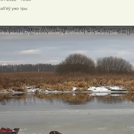
аб'ёў ужо тры