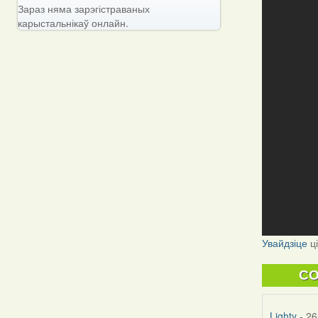
Зараз няма зарэгістраваных
карыстальнікаў онлайн.
Увайдзіце
ц
C
Lighty
- 26