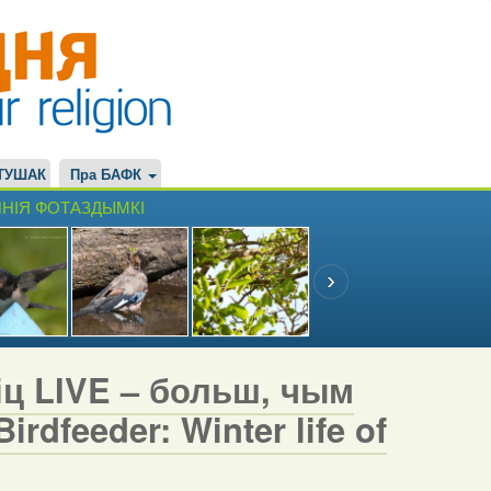
ТУШАК
Пра БАФК
НІЯ ФОТАЗДЫМКІ
іц LIVE – больш, чым
rdfeeder: Winter life of