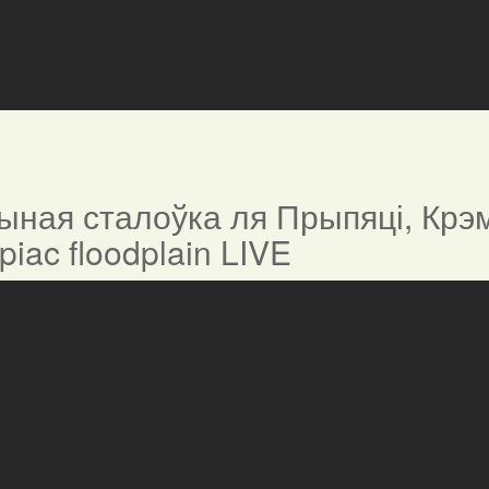
ная сталоўка ля Прыпяці, Крэм
ypiac floodplain LIVE