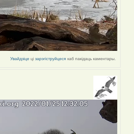
Увайдзіце
ці
зарэгіструйцеся
каб пакідаць каментары.