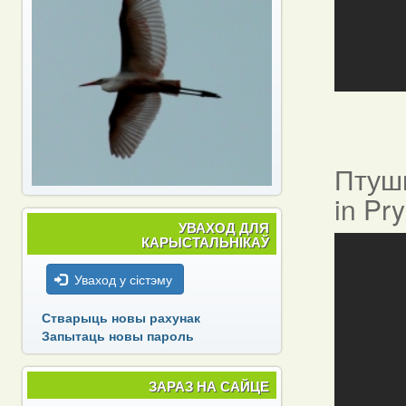
Птушы
in Pr
УВАХОД ДЛЯ
КАРЫСТАЛЬНІКАЎ
Уваход у сістэму
Стварыць новы рахунак
Запытаць новы пароль
ЗАРАЗ НА САЙЦЕ