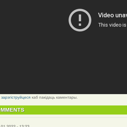
і
зарэгіструйцеся
каб пакідаць каментары.
OMMENTS
.01.2022 - 13:23