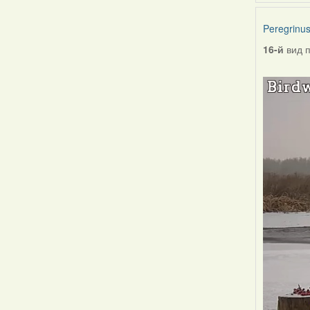
Peregrinu
16-й
вид 