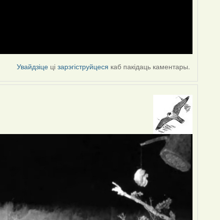
Увайдзіце
ці
зарэгіструйцеся
каб пакідаць каментары.