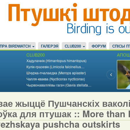
ПРА BIRDWATCH
ГАЛЕРЭЯ
CLUB200
ФОРУМ
СПІСЫ П
CLUB200
АПОШ
Хадулачнік (Himantopus himantopus)
Кулік-гразевік (Limicola falcinellus…
Шчурка-пчалаедка (Merops apiaster)
Чапля-кваква (Nycticorax nycticorax)
Чырвонаваллёвы гагач (Gavia stellata…
вае жыццё Пушчанскіх вакол
ўка для птушак :: More than Bi
vezhskaya pushcha outskirts