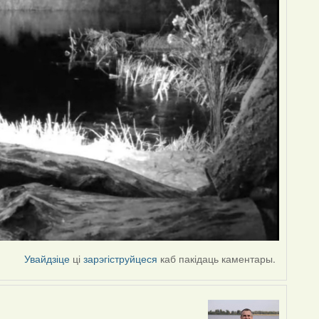
Увайдзіце
ці
зарэгіструйцеся
каб пакідаць каментары.