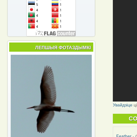
ЛЕПШЫЯ ФОТАЗДЫМКІ
Увайдзіце
ц
C
Feather
- 