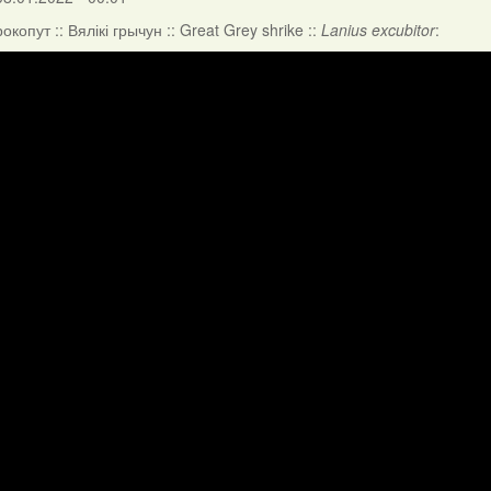
копут :: Вялікі грычун :: Great Grey shrike ::
Lanius excubitor
: