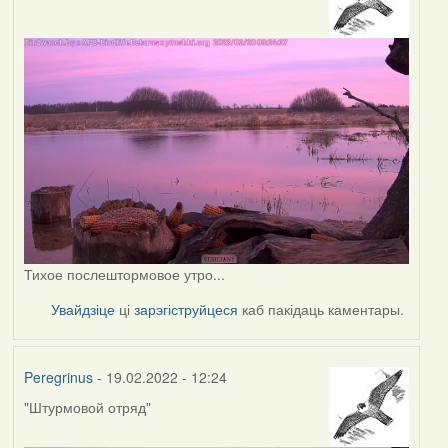
Тихое послештормовое утро...
Увайдзіце
ці
зарэгіструйцеся
каб пакідаць каментары.
Peregrinus
- 19.02.2022 - 12:24
"Штурмовой отряд"