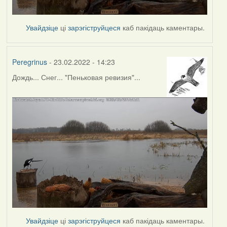
Увайдзіце
ці
зарэгіструйцеся
каб пакідаць каментары.
Peregrinus
- 23.02.2022 - 14:23
Дождь... Снег... "Пеньковая ревизия"...
Увайдзіце
ці
зарэгіструйцеся
каб пакідаць каментары.