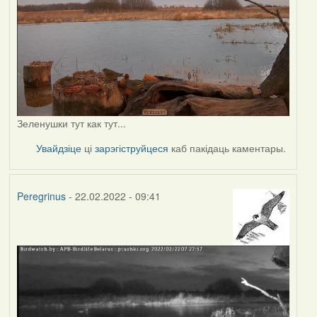
Зеленушки тут как тут...
Увайдзіце
ці
зарэгіструйцеся
каб пакідаць каментары.
Peregrinus
- 22.02.2022 - 09:41