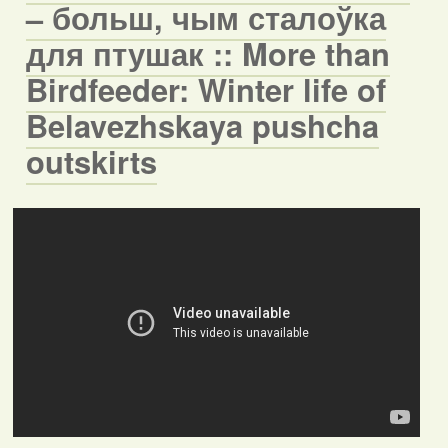
– больш, чым сталоўка
для птушак :: More than
Birdfeeder: Winter life of
Belavezhskaya pushcha
outskirts