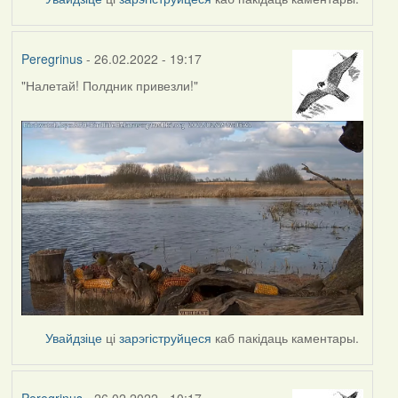
Peregrinus
- 26.02.2022 - 19:17
"Налетай! Полдник привезли!"
Увайдзіце
ці
зарэгіструйцеся
каб пакідаць каментары.