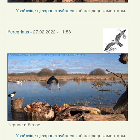
Увайдзіце
ці
зарэгіструйцеся
каб пакідаць каментары.
Peregrinus
- 27.02.2022 - 11:58
Черное и белое...
Увайдзіце
ці
зарэгіструйцеся
каб пакідаць каментары.