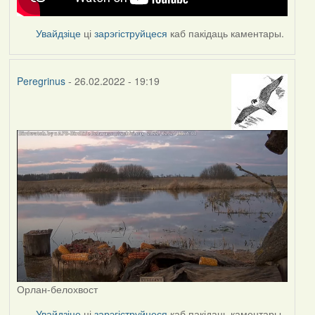
Увайдзіце
ці
зарэгіструйцеся
каб пакідаць каментары.
Peregrinus
- 26.02.2022 - 19:19
Орлан-белохвост
Увайдзіце
ці
зарэгіструйцеся
каб пакідаць каментары.