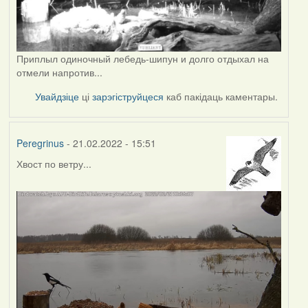
Приплыл одиночный лебедь-шипун и долго отдыхал на
отмели напротив...
Увайдзіце
ці
зарэгіструйцеся
каб пакідаць каментары.
Peregrinus
- 21.02.2022 - 15:51
Хвост по ветру...