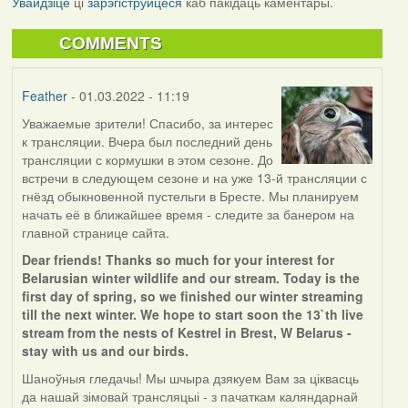
Увайдзіце
ці
зарэгіструйцеся
каб пакідаць каментары.
COMMENTS
Feather
- 01.03.2022 - 11:19
Уважаемые зрители! Спасибо, за интерес
к трансляции. Вчера был последний день
трансляции с кормушки в этом сезоне. До
встречи в следующем сезоне и на уже 13-й трансляции с
гнёзд обыкновенной пустельги в Бресте. Мы планируем
начать её в ближайшее время - следите за банером на
главной странице сайта.
Dear friends! Thanks so much for your interest for
Belarusian winter wildlife and our stream. Today is the
first day of spring, so we finished our winter streaming
till the next winter. We hope to start soon the 13`th live
stream from the nests of Kestrel in Brest, W Belarus -
stay with us and our birds.
Шаноўныя гледачы! Мы шчыра дзякуем Вам за ціквасць
да нашай зімовай трансляцыі - з пачаткам каляндарнай