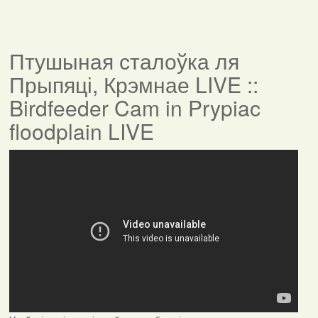
Птушыная сталоўка ля
Прыпяці, Крэмнае LIVE ::
Birdfeeder Cam in Prypiac
floodplain LIVE