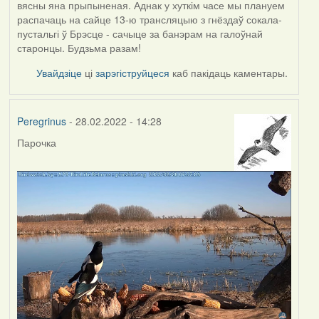
вясны яна прыпыненая. Аднак у хуткім часе мы плануем
распачаць на сайце 13-ю трансляцыю з гнёздаў сокала-
пустальгі ў Брэсце - сачыце за банэрам на галоўнай
старонцы. Будзьма разам!
Увайдзіце
ці
зарэгіструйцеся
каб пакідаць каментары.
Peregrinus
- 28.02.2022 - 14:28
Парочка