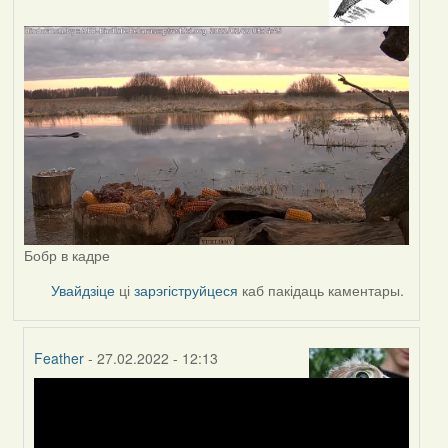
Бобр в кадре
Увайдзіце
ці
зарэгіструйцеся
каб пакідаць каментары.
Feather
- 27.02.2022 - 12:13
In
reply
to