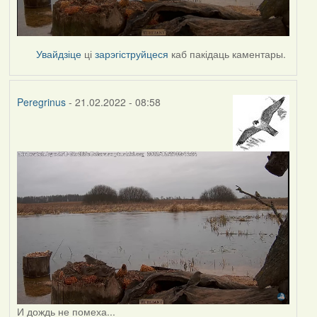
Увайдзіце
ці
зарэгіструйцеся
каб пакідаць каментары.
Peregrinus
- 21.02.2022 - 08:58
И дождь не помеха...