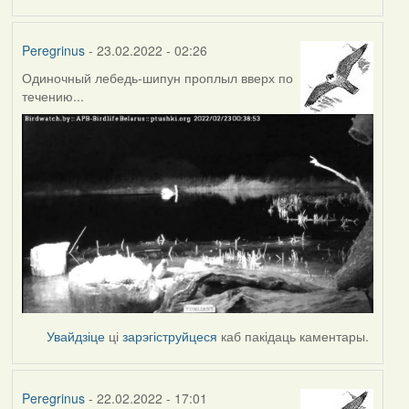
Peregrinus
- 23.02.2022 - 02:26
Одиночный лебедь-шипун проплыл вверх по
течению...
Увайдзіце
ці
зарэгіструйцеся
каб пакідаць каментары.
Peregrinus
- 22.02.2022 - 17:01