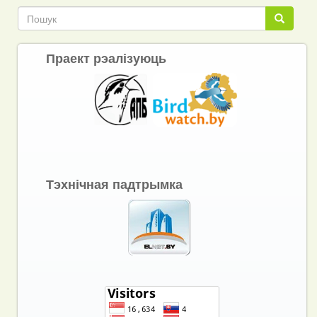
Пошук
Пошук
Праект рэалізуюць
Тэхнічная падтрымка