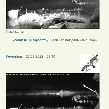
Пара крякв...
Увайдзіце
ці
зарэгіструйцеся
каб пакідаць каментары.
Peregrinus
- 22.02.2022 - 09:40