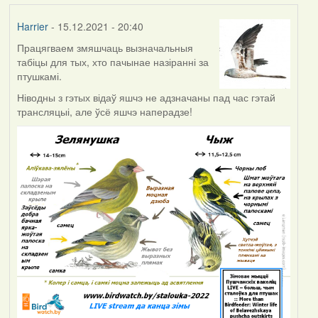
Harrier
- 15.12.2021 - 20:40
Працягваем змяшчаць вызначальныя
табіцы для тых, хто пачынае назіранні за
птушкамі.
Ніводны з гэтых відаў яшчэ не адзначаны пад час гэтай
трансляцыі, але ўсё яшчэ наперадзе!