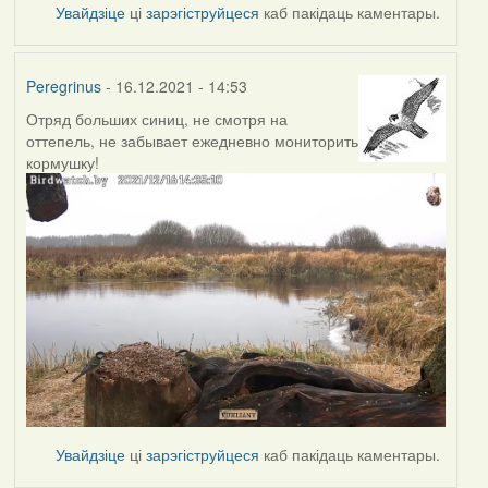
Увайдзіце
ці
зарэгіструйцеся
каб пакідаць каментары.
Peregrinus
- 16.12.2021 - 14:53
Отряд больших синиц, не смотря на
оттепель, не забывает ежедневно мониторить
кормушку!
Увайдзіце
ці
зарэгіструйцеся
каб пакідаць каментары.