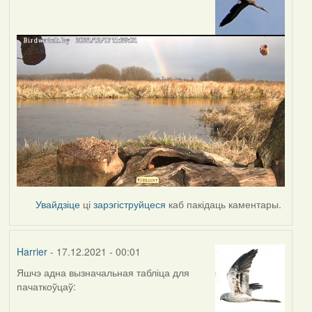
Увайдзіце
ці
зарэгіструйцеся
каб пакідаць каментары.
Harrier
- 17.12.2021 - 00:01
Яшчэ адна вызначальная табліца для
пачаткоўцаў: