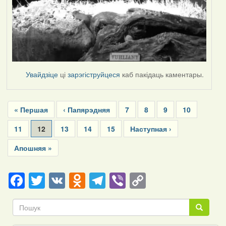
Увайдзіце
ці
зарэгіструйцеся
каб пакідаць каментары.
Pagination
First
« Першая
Previous
‹ Папярэдняя
Page
7
Page
8
Page
9
Page
10
page
page
Page
11
Current
12
Page
13
Page
14
Page
15
Next
Наступная ›
page
page
Last
Апошняя »
page
Facebook
Twitter
VK
Odnoklassniki
Telegram
Viber
Copy
Link
Пошук
Пошук