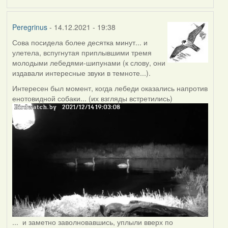
Peregrinus
- 14.12.2021 - 19:38
Сова посидела более десятка минут... и
улетела, вспугнутая приплывшими тремя
молодыми лебедями-шипунами (к слову, они
издавали интересные звуки в темноте...).
Интересен был момент, когда лебеди оказались напротив
енотовидной собаки... (их взгляды встретились)
... и заметно заволновавшись, уплыли вверх по