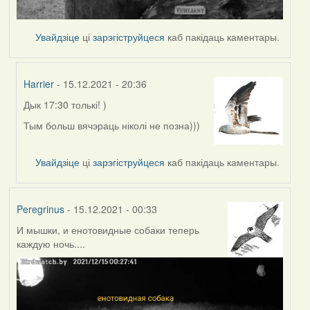
Увайдзіце
ці
зарэгіструйцеся
каб пакідаць каментары.
Harrier
- 15.12.2021 - 20:36
Дык 17:30 толькі! )
In
reply
Тым больш вячэраць ніколі не позна)))
to
by
Увайдзіце
ці
зарэгіструйцеся
каб пакідаць каментары.
Peregrinus
Peregrinus
- 15.12.2021 - 00:33
И мышки, и енотовидные собаки теперь
каждую ночь....