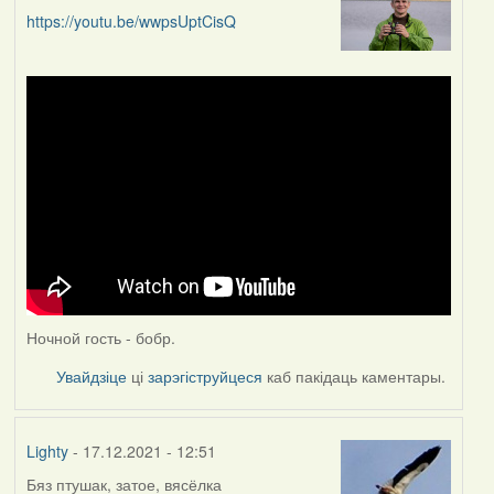
https://youtu.be/wwpsUptCisQ
Ночной гость - бобр.
Увайдзіце
ці
зарэгіструйцеся
каб пакідаць каментары.
Lighty
- 17.12.2021 - 12:51
Бяз птушак, затое, вясёлка