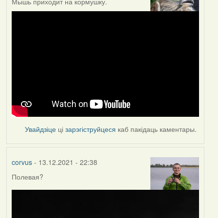
Мышь приходит на кормушку.
Увайдзіце
ці
зарэгіструйцеся
каб пакідаць каментары.
corvus
- 13.12.2021 - 22:38
Полевая?