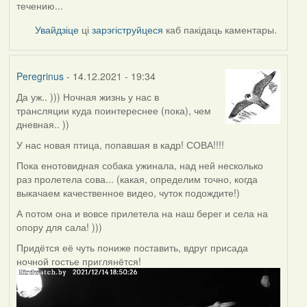
течению...
Увайдзіце
ці
зарэгіструйцеся
каб пакідаць каментары.
Peregrinus
- 14.12.2021 - 19:34
Да уж.. ))) Ночная жизнь у нас в
трансляции куда поинтереснее (пока), чем
дневная.. ))
У нас новая птица, попавшая в кадр! СОВА!!!!
Пока енотовидная собака ужинала, над ней несколько
раз пролетела сова... (какая, определим точно, когда
выкачаем качественное видео, чуток подождите!)
А потом она и вовсе прилетела на наш берег и села на
опору для сала! )))
Придётся её чуть пониже поставить, вдруг присада
ночной гостье приглянётся!