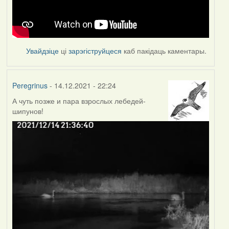
Увайдзіце
ці
зарэгіструйцеся
каб пакідаць каментары.
Peregrinus
- 14.12.2021 - 22:24
А чуть позже и пара взрослых лебедей-
шипунов!