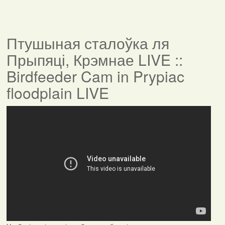
Птушыная сталоўка ля
Прыпяці, Крэмнае LIVE ::
Birdfeeder Cam in Prypiac
floodplain LIVE