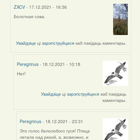
ZXCV
- 17.12.2021 - 16:36
Болотная сова.
In
reply
to
by
Увайдзіце
ці
зарэгіструйцеся
каб пакідаць каментары.
Peregrinus
Peregrinus
- 18.12.2021 - 10:18
Нет!
In
reply
to
Увайдзіце
ці
зарэгіструйцеся
каб пакідаць
by
каментары.
ZXCV
Peregrinus
- 18.12.2021 - 23:31
Это голос белолобого гуся! Птица
In
летала над рекой, а, возможно, и