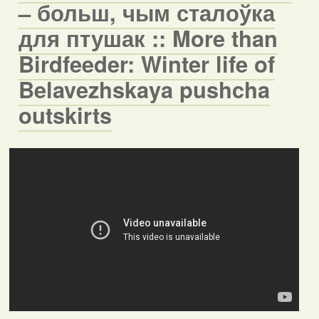
– больш, чым сталоўка
для птушак :: More than
Birdfeeder: Winter life of
Belavezhskaya pushcha
outskirts