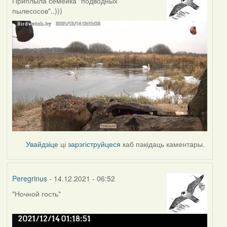
Приплыла семейка "подводных
пылесосов"..)))
Увайдзіце
ці
зарэгіструйцеся
каб пакідаць каментары.
Peregrinus
- 14.12.2021 - 06:52
"Ночной гость"