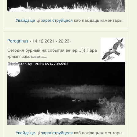
Увайдзіце
ці
зарэгіструйцеся
каб пакідаць каментары.
Peregrinus
- 14.12.2021 - 22:23
Сегодня бурный на события вечер... )) Пара
крякв пожаловала...
Увайдзіце
ці
зарэгіструйцеся
каб пакідаць каментары.