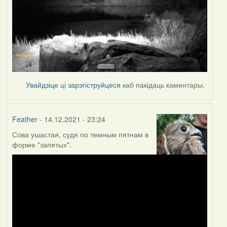
Увайдзіце
ці
зарэгіструйцеся
каб пакідаць каментары.
Feather
- 14.12.2021 - 23:24
Сова ушастая, судя по темным пятнам в
форме "запятых".