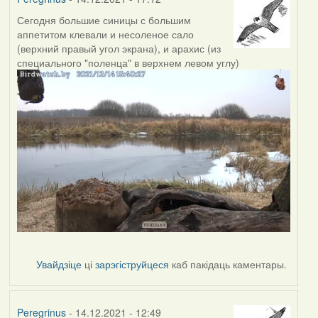
Сегодня большие синицы с большим
аппетитом клевали и несоленое сало
(верхний правый угол экрана), и арахис (из
специального "поленца" в верхнем левом углу)
Увайдзіце
ці
зарэгіструйцеся
каб пакідаць каментары.
Peregrinus
- 14.12.2021 - 12:49