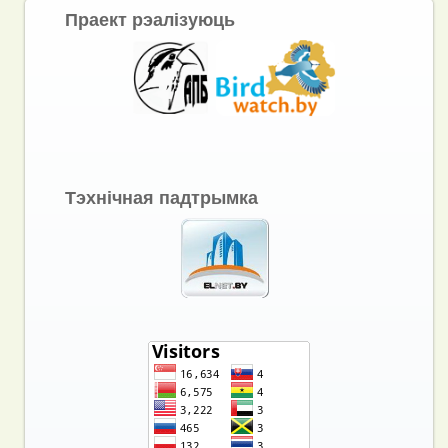
Праект рэалізуюць
Тэхнічная падтрымка