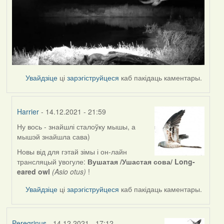
Увайдзіце
ці
зарэгіструйцеся
каб пакідаць каментары.
Harrier
- 14.12.2021 - 21:59
Ну вось - знайшлі сталоўку мышы, а
In
мышэй знайшла сава)
reply
to
Новы від для гэтай зімы і он-лайн
by
трансляцый yвогуле:
Вушатая /Ушастая сова/ Long-
Peregrinus
eared owl
(Asio otus)
!
Увайдзіце
ці
зарэгіструйцеся
каб пакідаць каментары.
Peregrinus
- 14.12.2021 - 17:12