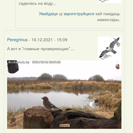
reply
садилась на воду...
to
by
Увайдзіце
ці
зарэгіструйцеся
каб пакідаць
Peregrinus
каментары.
Peregrinus
- 16.12.2021 - 15:09
А вот и "главные проверяющие"....