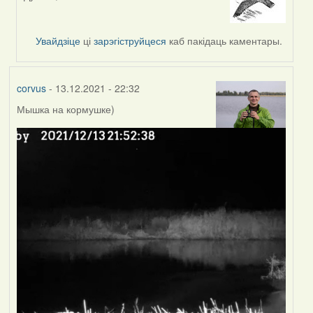
In
reply
to
Увайдзіце
ці
зарэгіструйцеся
каб пакідаць каментары.
by
corvus
corvus
- 13.12.2021 - 22:32
Мышка на кормушке)