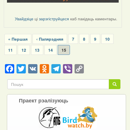
Увайдзіце
ці
зарэгіструйцеся
каб пакідаць каментары.
Pagination
First
« Першая
Previous
‹ Папярэдняя
Page
7
Page
8
Page
9
Page
10
page
page
Page
11
Page
12
Page
13
Page
14
Current
15
page
Facebook
Twitter
VK
Odnoklassniki
Telegram
Viber
Copy
Link
Пошук
Пошук
Праект рэалізуюць