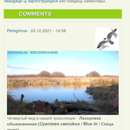
Увайдзіце
ці
зарэгіструйцеся
каб пакідаць каментары.
COMMENTS
Peregrinus
- 03.12.2021 - 14:58
Четвертый вид в нашей трансляции -
Лазоревка
обыкновенная (
Cyanistes caeruleus
/ Blue tit / Сініца
сіняя)
.