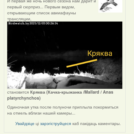
И первая же ночь нового сезона нам дарит и
первый сюрприз... Первым видом,
открывающим список авииафауны
трансляции,
становится
Кряква (Качка-крыжанка /Mallard / Anas
platyrchynchos)
Одиночная утка после полуночи приплыла покормиться
на отмель вблизи нашей камеры...
Увайдзіце
ці
зарэгіструйцеся
каб пакідаць каментары.