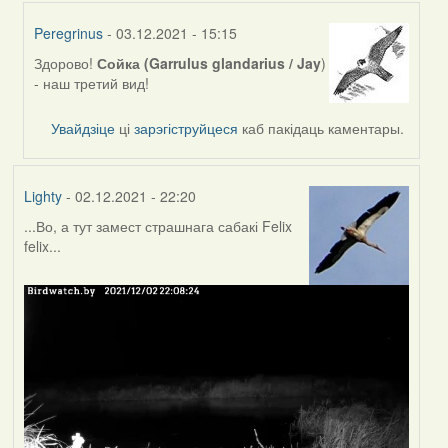
Peregrinus
- 03.12.2021 - 15:15
Здорово!
Сойка (Garrulus glandarius / Jay
)
In
- наш третий вид!
reply
to
Увайдзіце
ці
зарэгіструйцеся
каб пакідаць каментары.
by
Feather
Lighty
- 02.12.2021 - 22:20
...Во, а тут замест страшнага сабакі Felix
felix...