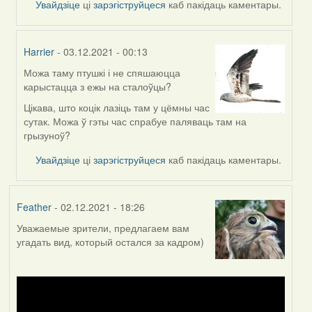
Увайдзіце
ці
зарэгіструйцеся
каб пакідаць каментары.
Harrier
- 03.12.2021 - 00:13
Можа таму птушкі і не спяшаюцца
In
карыстацца з ежы на сталоўцы?
reply
to
Цікава, што коцік лазіць там у цёмны час
by
сутак. Можа ў гэты час спрабуе паляваць там на
Lighty
грызуноў?
Увайдзіце
ці
зарэгіструйцеся
каб пакідаць каментары.
Feather
- 02.12.2021 - 18:26
Уважаемые зрители, предлагаем вам
угадать вид, который остался за кадром)