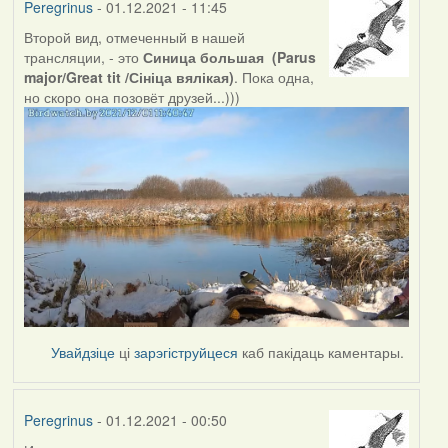
Peregrinus
- 01.12.2021 - 11:45
Второй вид, отмеченный в нашей
трансляции, - это
Синица большая (Parus
major/Great tit /Сініца вялікая)
. Пока одна,
но скоро она позовёт друзей...)))
Увайдзіце
ці
зарэгіструйцеся
каб пакідаць каментары.
Peregrinus
- 01.12.2021 - 00:50