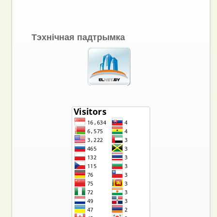
Тэхнічная падтрымка