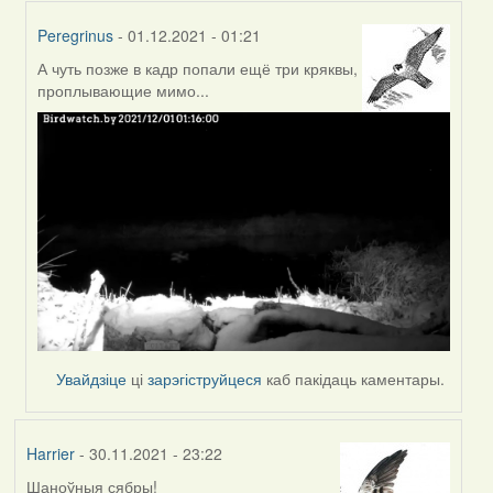
Peregrinus
- 01.12.2021 - 01:21
А чуть позже в кадр попали ещё три кряквы,
In
проплывающие мимо...
reply
to
by
Peregrinus
Увайдзіце
ці
зарэгіструйцеся
каб пакідаць каментары.
Harrier
- 30.11.2021 - 23:22
Шаноўныя сябры!