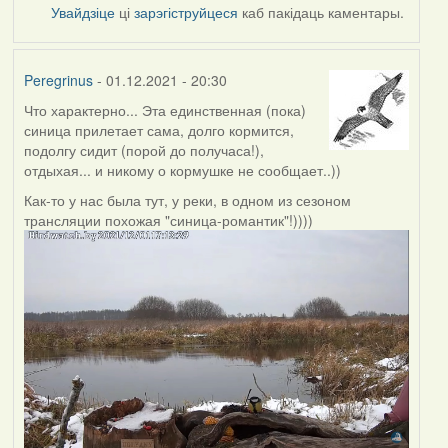
Увайдзіце
ці
зарэгіструйцеся
каб пакідаць каментары.
Peregrinus
- 01.12.2021 - 20:30
Что характерно... Эта единственная (пока)
синица прилетает сама, долго кормится,
подолгу сидит (порой до получаса!),
отдыхая... и никому о кормушке не сообщает..))
Как-то у нас была тут, у реки, в одном из сезоном
трансляции похожая "синица-романтик"!))))