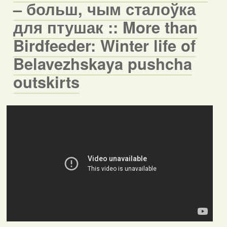
– больш, чым сталоўка
для птушак :: More than
Birdfeeder: Winter life of
Belavezhskaya pushcha
outskirts