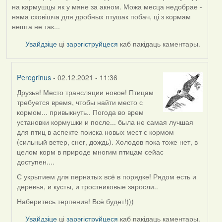
на кармушцы як у мяне за акном. Можа месца недобрае -
няма сховішча для дробных птушак побач, ці з кормам
нешта не так...
Увайдзіце
ці
зарэгіструйцеся
каб пакідаць каментары.
Peregrinus
- 02.12.2021 - 11:36
Друзья! Место трансляции новое! Птицам
In
требуется время, чтобы найти место с
reply
кормом... привыкнуть.. Погода во врем
to
установки кормушки и после... была не самая лучшая
by
для птиц в аспекте поиска новых мест с кормом
AV
(сильный ветер, снег, дождь). Холодов пока тоже нет, в
целом корм в природе многим птицам сейас
доступен....
С укрытием для пернатых всё в порядке! Рядом есть и
деревья, и кусты, и тростниковые заросли..
Наберитесь терпения! Всё будет!)))
Увайдзіце
ці
зарэгіструйцеся
каб пакідаць каментары.