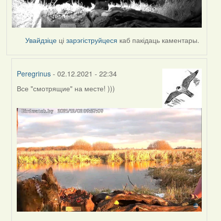
Увайдзіце
ці
зарэгіструйцеся
каб пакідаць каментары.
Peregrinus
- 02.12.2021 - 22:34
Все "смотрящие" на месте! )))
In
reply
to
by
Lighty