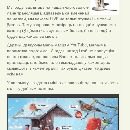
Мы рады вас вітаць на нашай чарговай он-
лайн трансляцыі і, адпаведна са змененай
яе назвай, мы чакаем LIVE не толькі птушак і не толькі
ўдзень. Таму запрашаем назіраць на жыццём пушчанскіх
ваколіц і ў цёмны час сутак, тым больш, ён яшчэ доўга
будзе даўжэйшы за светлы.
Дарэчы, дзякуючы магчымасцям YouTube, магчыма
перамотка падзей да 12 гадзін назад і каб не прапусціць
нешта цікавае, запрашаем Вас не толькі адматваць і
праглядаць што было, але і выкладваць у каментарах
скрыншоты з каментарамі. Так будзе цікавей глядзець
усім нам.
У дапамогу - выдатны міні-вызначальнік ад нашых чэшскіх
калег у добрым памеры: