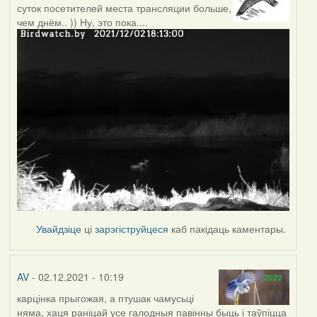
суток посетителей места трансляции больше,
чем днём.. )) Ну, это пока....
Увайдзіце
ці
зарэгіструйцеся
каб пакідаць каментары.
AV
- 02.12.2021 - 10:19
карцінка прыгожая, а птушак чамусьці
няма, хаця раніцай усе галодныя павінны быць і таўпіцца