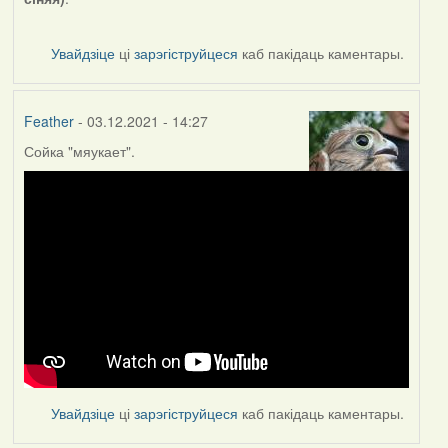
Увайдзіце
ці
зарэгіструйцеся
каб пакідаць каментары.
Feather
- 03.12.2021 - 14:27
Сойка "мяукает".
Увайдзіце
ці
зарэгіструйцеся
каб пакідаць каментары.