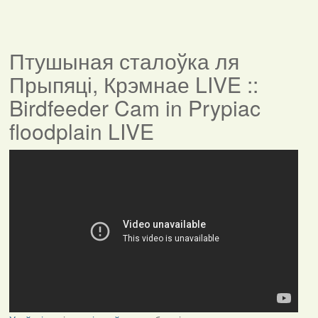
Птушыная сталоўка ля
Прыпяці, Крэмнае LIVE ::
Birdfeeder Cam in Prypiac
floodplain LIVE