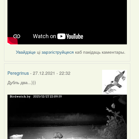
Увайдзіце
ці
зарэгіструйцеся
каб пакідаць каментары.
Peregrinus
- 27.12.2021 - 22:32
Дубль два...)))