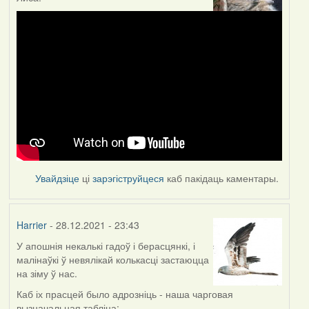
Увайдзіце
ці
зарэгіструйцеся
каб пакідаць каментары.
Harrier
- 28.12.2021 - 23:43
У апошнія некалькі гадоў і берасцянкі, і
малінаўкі ў невялікай колькасці застаюцца
на зіму ў нас.
Каб іх прасцей было адрозніць - наша чарговая
вызначальная табліца: