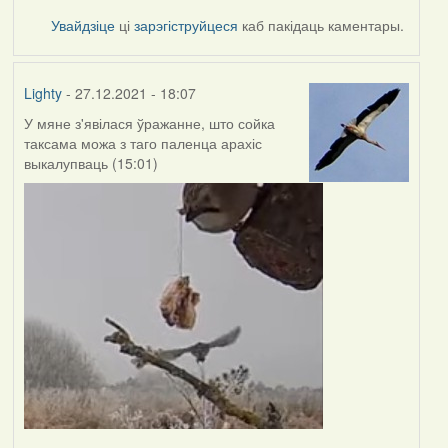
Увайдзіце
ці
зарэгіструйцеся
каб пакідаць каментары.
Lighty
- 27.12.2021 - 18:07
У мяне з'явілася ўражанне, што сойка
таксама можа з таго паленца арахіс
выкалупваць (15:01)