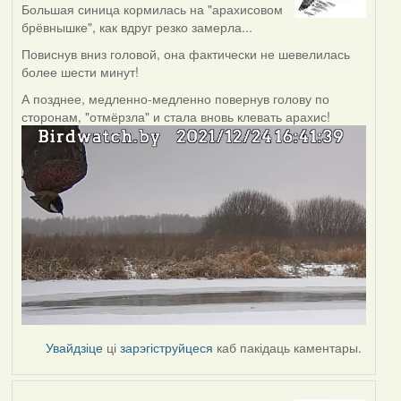
Большая синица кормилась на "арахисовом
брёвнышке", как вдруг резко замерла...
Повиснув вниз головой, она фактически не шевелилась
более шести минут!
А позднее, медленно-медленно повернув голову по
сторонам, "отмёрзла" и стала вновь клевать арахис!
Увайдзіце
ці
зарэгіструйцеся
каб пакідаць каментары.