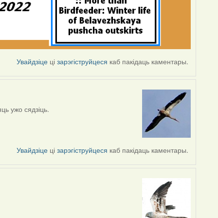
Увайдзіце
ці
зарэгіструйцеся
каб пакідаць каментары.
яць ужо сядзіць.
Увайдзіце
ці
зарэгіструйцеся
каб пакідаць каментары.