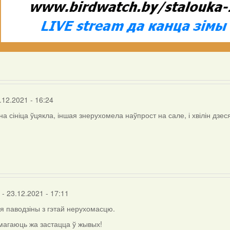
.12.2021 - 16:24
на сініца ўцякла, іншая знерухомела наўпрост на сале, і хвілін дзес
- 23.12.2021 - 17:11
я паводзіны з гэтай нерухомасцю.
магаюць жа застацца ў жывых!