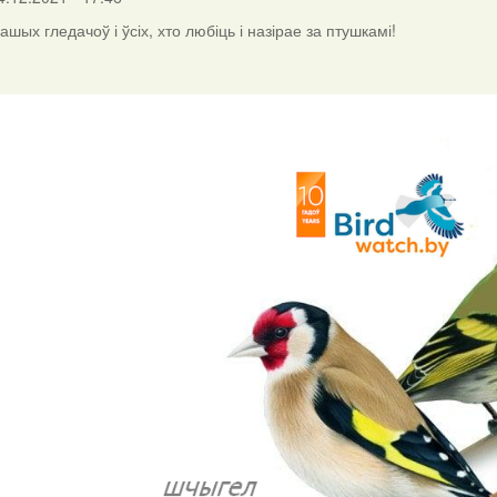
шых гледачоў і ўсіх, хто любіць і назірае за птушкамі!