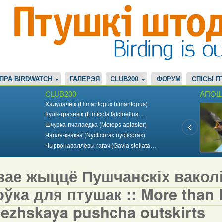
ПРА BIRDWATCH
ГАЛЕРЭЯ
CLUB200
ФОРУМ
СПІСЫ П
CLUB200
АПОШ
Хадулачнік (Himantopus himantopus)
Кулік-гразевік (Limicola falcinellus…
Шчурка-пчалаедка (Merops apiaster)
Чапля-кваква (Nycticorax nycticorax)
Чырвонаваллёвы гагач (Gavia stellata…
вае жыццё Пушчанскіх вакол
ўка для птушак :: More than Bi
vezhskaya pushcha outskirts