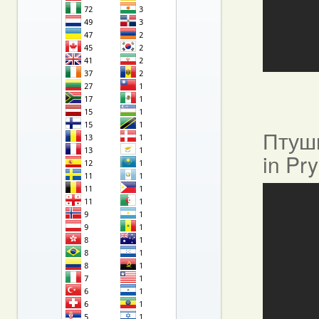
Птушы
in Pr