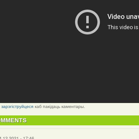
і
зарэгіструйцеся
каб пакідаць каментары.
OMMENTS
4.12.2021 - 17:46