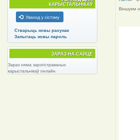
КАРЫСТАЛЬНІКАЎ
Віншуем на
Уваход у сістэму
Стварыць новы рахунак
Запытаць новы пароль
ЗАРАЗ НА САЙЦЕ
Зараз няма зарэгістраваных
карыстальнікаў онлайн.