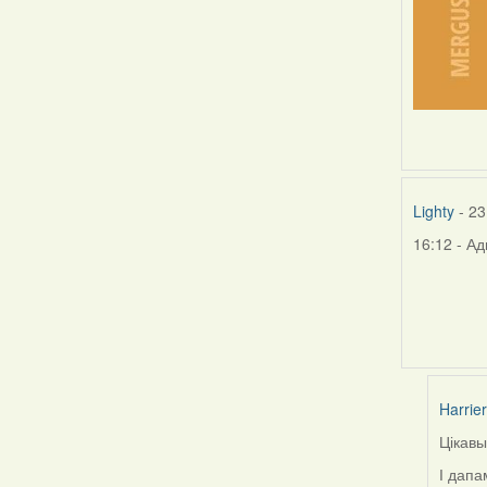
Lighty
- 23
16:12 - Ад
Harrier
Цікавы
In
reply
І дапа