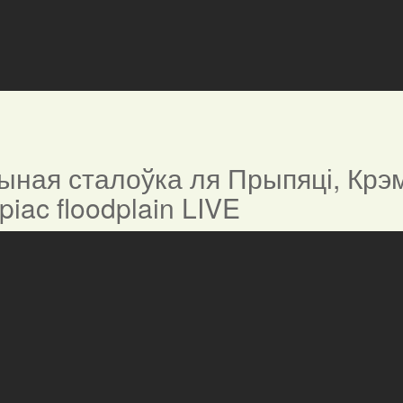
ная сталоўка ля Прыпяці, Крэм
ypiac floodplain LIVE