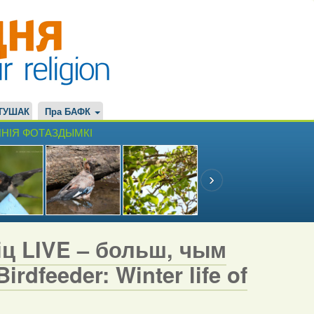
ТУШАК
Пра БАФК
НІЯ ФОТАЗДЫМКІ
іц LIVE – больш, чым
rdfeeder: Winter life of