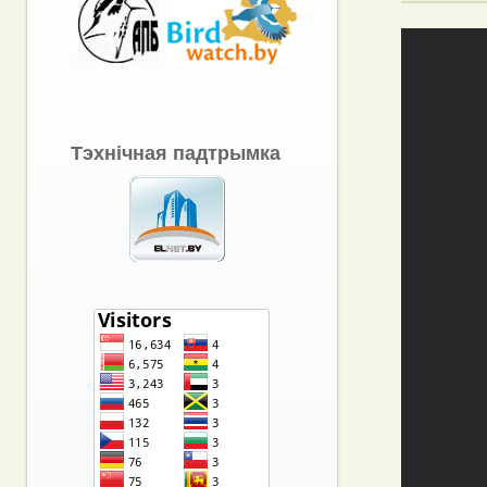
Тэхнічная падтрымка