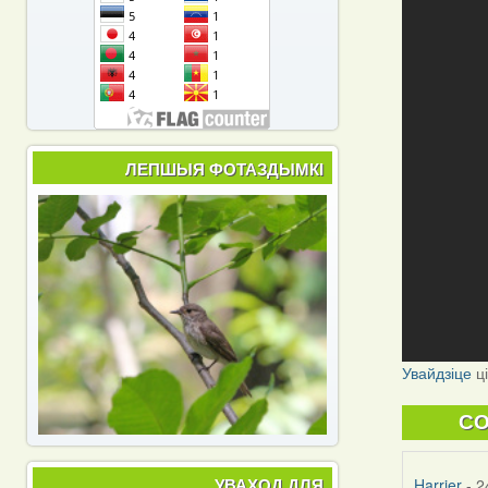
ЛЕПШЫЯ ФОТАЗДЫМКІ
Увайдзіце
ц
C
УВАХОД ДЛЯ
Harrier
- 2