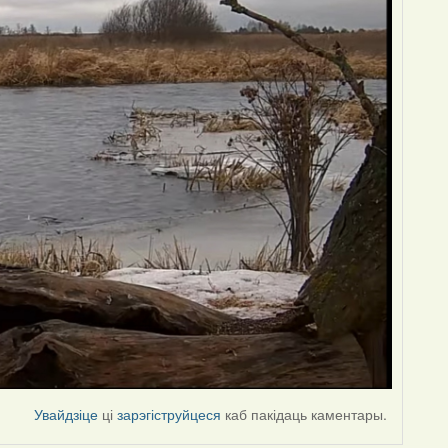
Увайдзіце
ці
зарэгіструйцеся
каб пакідаць каментары.