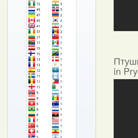
Птушы
in Pr