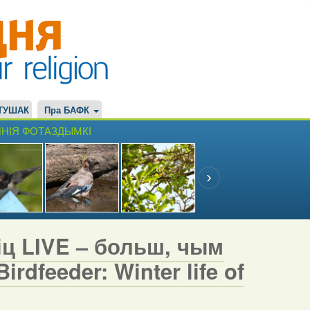
ТУШАК
Пра БАФК
НІЯ ФОТАЗДЫМКІ
іц LIVE – больш, чым
rdfeeder: Winter life of