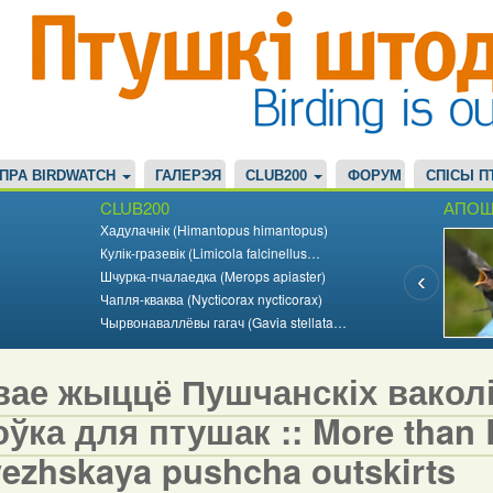
ПРА BIRDWATCH
ГАЛЕРЭЯ
CLUB200
ФОРУМ
СПІСЫ П
CLUB200
АПОШ
Хадулачнік (Himantopus himantopus)
Кулік-гразевік (Limicola falcinellus…
Шчурка-пчалаедка (Merops apiaster)
Чапля-кваква (Nycticorax nycticorax)
Чырвонаваллёвы гагач (Gavia stellata…
вае жыццё Пушчанскіх вакол
ўка для птушак :: More than Bi
vezhskaya pushcha outskirts