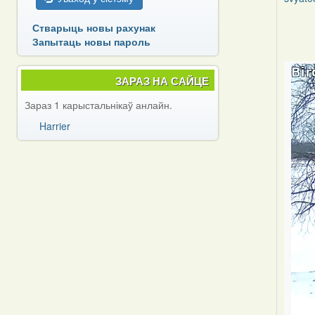
In
Стварыць новы рахунак
reply
Запытаць новы пароль
to
by
ЗАРАЗ НА САЙЦЕ
svyat0
Зараз 1 карыстальнікаў анлайн.
Harrier