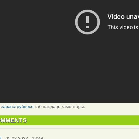
і
зарэгіструйцеся
каб пакідаць каментары.
OMMENTS
8
- 05.02.2022 - 13:49