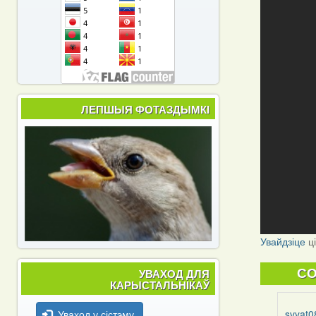
ЛЕПШЫЯ ФОТАЗДЫМКІ
Увайдзіце
ц
УВАХОД ДЛЯ
C
КАРЫСТАЛЬНІКАЎ
Уваход у сістэму
svyat0