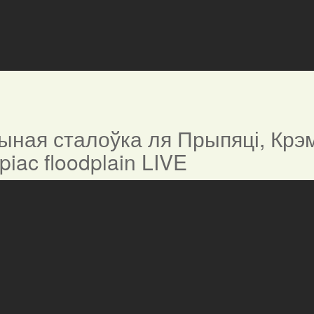
ная сталоўка ля Прыпяці, Крэм
ypiac floodplain LIVE