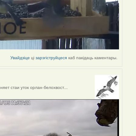
Увайдзіце
ці
зарэгіструйцеся
каб пакідаць каментары.
яет стаи уток орлан-белохвост...