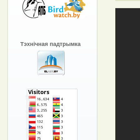
Тэхнічная падтрымка