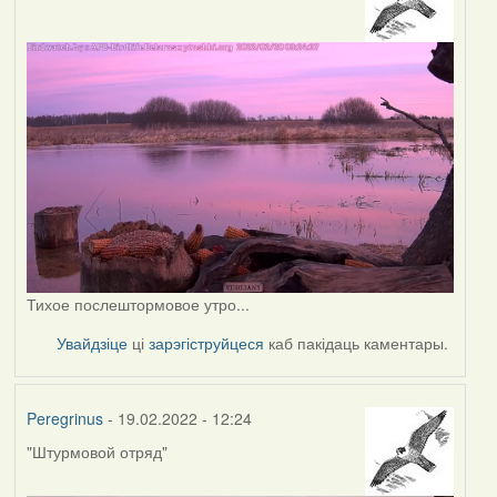
Тихое послештормовое утро...
Увайдзіце
ці
зарэгіструйцеся
каб пакідаць каментары.
Peregrinus
- 19.02.2022 - 12:24
"Штурмовой отряд"