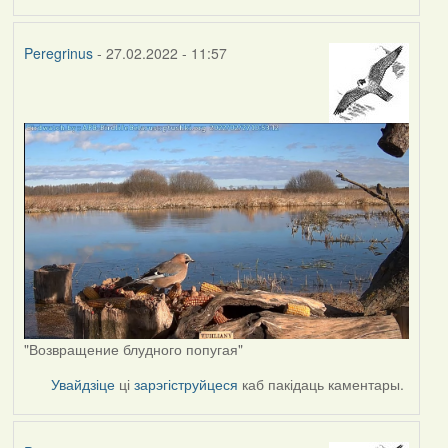
Peregrinus
- 27.02.2022 - 11:57
"Возвращение блудного попугая"
Увайдзіце
ці
зарэгіструйцеся
каб пакідаць каментары.