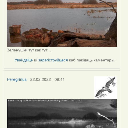
Зеленушки тут как тут...
Увайдзіце
ці
зарэгіструйцеся
каб пакідаць каментары.
Peregrinus
- 22.02.2022 - 09:41