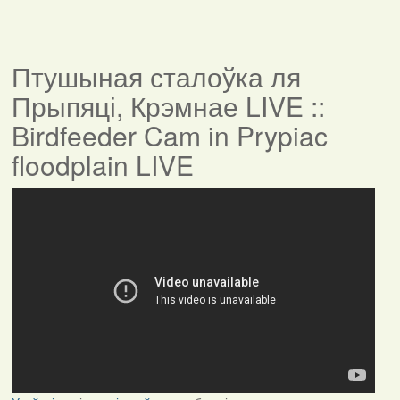
Птушыная сталоўка ля
Прыпяці, Крэмнае LIVE ::
Birdfeeder Cam in Prypiac
floodplain LIVE