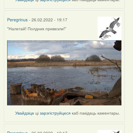
Peregrinus
- 26.02.2022 - 19:17
"Налетай! Полдник привезли!"
Увайдзіце
ці
зарэгіструйцеся
каб пакідаць каментары.