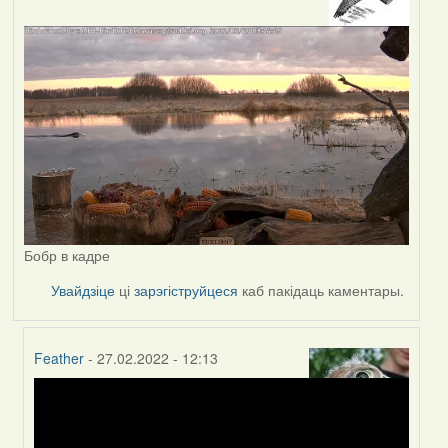
Бобр в кадре
Увайдзіце
ці
зарэгіструйцеся
каб пакідаць каментары.
Feather
- 27.02.2022 - 12:13
In
reply
to