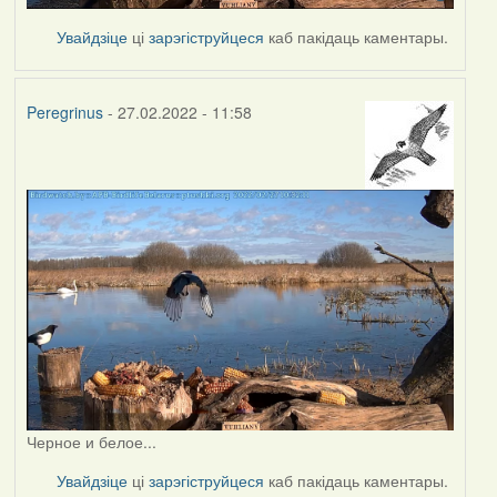
Увайдзіце
ці
зарэгіструйцеся
каб пакідаць каментары.
Peregrinus
- 27.02.2022 - 11:58
Черное и белое...
Увайдзіце
ці
зарэгіструйцеся
каб пакідаць каментары.