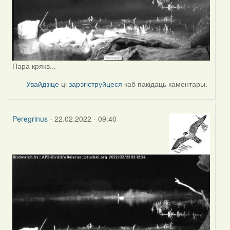
Пара крякв...
Увайдзіце
ці
зарэгіструйцеся
каб пакідаць каментары.
Peregrinus
- 22.02.2022 - 09:40