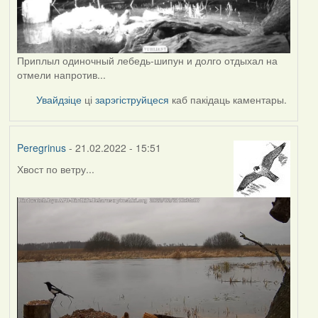
Приплыл одиночный лебедь-шипун и долго отдыхал на
отмели напротив...
Увайдзіце
ці
зарэгіструйцеся
каб пакідаць каментары.
Peregrinus
- 21.02.2022 - 15:51
Хвост по ветру...