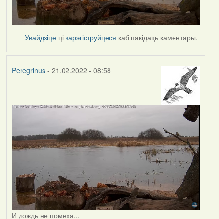
Увайдзіце
ці
зарэгіструйцеся
каб пакідаць каментары.
Peregrinus
- 21.02.2022 - 08:58
И дождь не помеха...