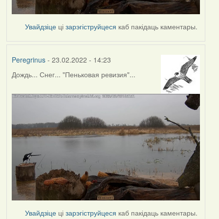
Увайдзіце
ці
зарэгіструйцеся
каб пакідаць каментары.
Peregrinus
- 23.02.2022 - 14:23
Дождь... Снег... "Пеньковая ревизия"...
Увайдзіце
ці
зарэгіструйцеся
каб пакідаць каментары.