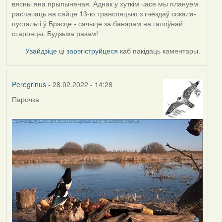
вясны яна прыпыненая. Аднак у хуткім часе мы плануем
распачаць на сайце 13-ю трансляцыю з гнёздаў сокала-
пустальгі ў Брэсце - сачыце за банэрам на галоўнай
старонцы. Будзьма разам!
Увайдзіце
ці
зарэгіструйцеся
каб пакідаць каментары.
Peregrinus
- 28.02.2022 - 14:28
Парочка