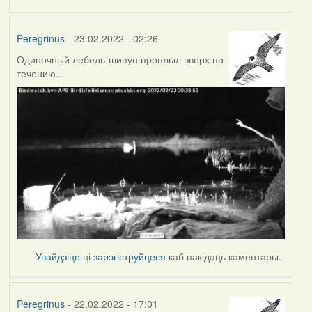
Peregrinus
- 23.02.2022 - 02:26
Одиночный лебедь-шипун проплыл вверх по
течению...
Увайдзіце
ці
зарэгіструйцеся
каб пакідаць каментары.
Peregrinus
- 22.02.2022 - 17:01