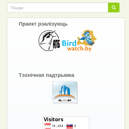
Пошук
Пошук
Праект рэалізуюць
Тэхнічная падтрымка