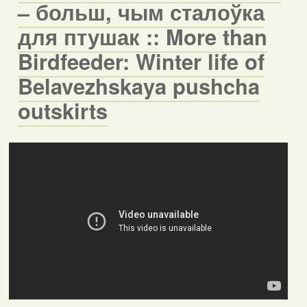
– больш, чым сталоўка
для птушак :: More than
Birdfeeder: Winter life of
Belavezhskaya pushcha
outskirts