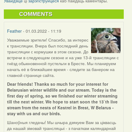
Увайдзіце
ці
зарэгіструйцеся
каб пакідаць каментары.
COMMENTS
Feather
- 01.03.2022 - 11:19
Уважаемые зрители! Спасибо, за интерес
к трансляции. Вчера был последний день
трансляции с кормушки в этом сезоне. До
встречи в следующем сезоне и на уже 13-й трансляции с
гнёзд обыкновенной пустельги в Бресте. Мы планируем
начать её в ближайшее время - следите за банером на
главной странице сайта.
Dear friends! Thanks so much for your interest for
Belarusian winter wildlife and our stream. Today is the
first day of spring, so we finished our winter streaming
till the next winter. We hope to start soon the 13`th live
stream from the nests of Kestrel in Brest, W Belarus -
stay with us and our birds.
Шаноўныя гледачы! Мы шчыра дзякуем Вам за ціквасць
да нашай зімовай трансляцыі - з пачаткам каляндарнай