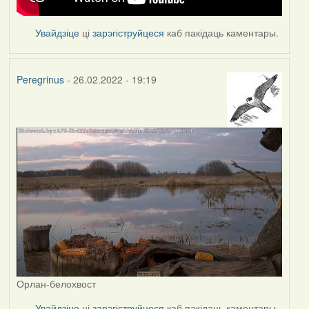
Увайдзіце
ці
зарэгіструйцеся
каб пакідаць каментары.
Peregrinus
- 26.02.2022 - 19:19
Орлан-белохвост
Увайдзіце
ці
зарэгіструйцеся
каб пакідаць каментары.