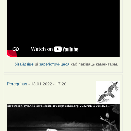
Увайдзіце
ці
зарэгіструйцеся
каб пакідаць каментары.
Peregrinus
- 13.01.2022 - 17:26