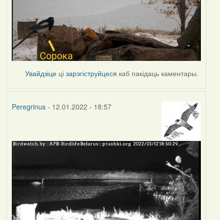
Увайдзіце
ці
зарэгіструйцеся
каб пакідаць каментары.
Peregrinus
- 12.01.2022 - 18:57