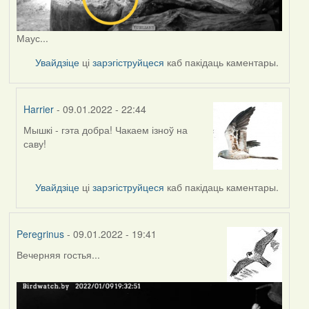
Маус...
Увайдзіце
ці
зарэгіструйцеся
каб пакідаць каментары.
Harrier
- 09.01.2022 - 22:44
Мышкі - гэта добра! Чакаем ізноў на
In
саву!
reply
to
by
Увайдзіце
ці
зарэгіструйцеся
каб пакідаць каментары.
Peregrinus
Peregrinus
- 09.01.2022 - 19:41
Вечерняя гостья...