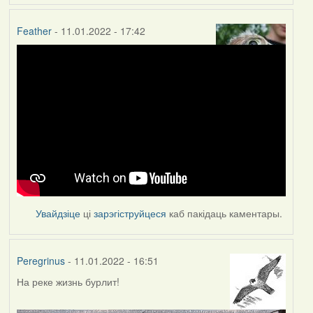
Feather
- 11.01.2022 - 17:42
Увайдзіце
ці
зарэгіструйцеся
каб пакідаць каментары.
Peregrinus
- 11.01.2022 - 16:51
На реке жизнь бурлит!