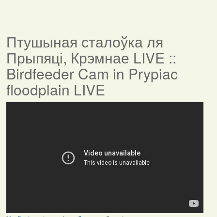
Птушыная сталоўка ля
Прыпяці, Крэмнае LIVE ::
Birdfeeder Cam in Prypiac
floodplain LIVE