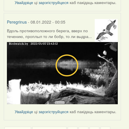
Увайдзіце
ці
зарэгіструйцеся
каб пакідаць каментары.
Peregrinus
- 08.01.2022 - 00:05
Вдоль противоположного берега, вверх по
течению, проплыл то ли бобр, то ли выдра...
Увайдзіце
ці
зарэгіструйцеся
каб пакідаць каментары.
Pagination