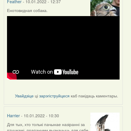
Feather
- 10.01.2022 - 12:37
Енотовидная собака.
Увайдзіце
ці
зарэгіструйцеся
каб пакідаць каментары.
Harrier
- 10.01.2022 - 10:30
Для тых, хто толькі пачынае назіранні за
птушкамі, прапануем вызначыць для сябе