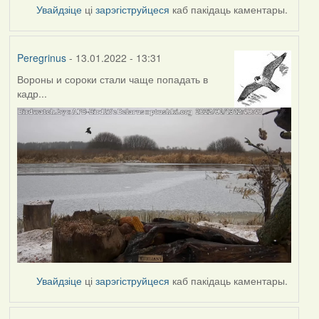
Увайдзіце
ці
зарэгіструйцеся
каб пакідаць каментары.
Peregrinus
- 13.01.2022 - 13:31
Вороны и сороки стали чаще попадать в
кадр...
Увайдзіце
ці
зарэгіструйцеся
каб пакідаць каментары.