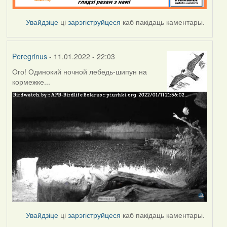
Увайдзіце
ці
зарэгіструйцеся
каб пакідаць каментары.
Peregrinus
- 11.01.2022 - 22:03
Ого! Одинокий ночной лебедь-шипун на
кормежке...
Увайдзіце
ці
зарэгіструйцеся
каб пакідаць каментары.