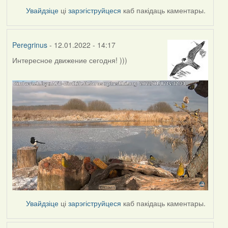
Увайдзіце
ці
зарэгіструйцеся
каб пакідаць каментары.
Peregrinus
- 12.01.2022 - 14:17
Интересное движение сегодня! )))
Увайдзіце
ці
зарэгіструйцеся
каб пакідаць каментары.