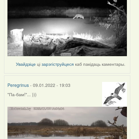
Увайдзіце
ці
зарэгіструйцеся
каб пакідаць каментары.
Peregrinus
- 09.01.2022 - 19:03
"Па-бам!"... )))