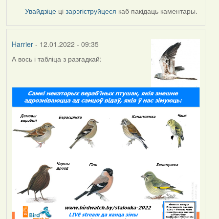
Увайдзіце
ці
зарэгіструйцеся
каб пакідаць каментары.
Harrier
- 12.01.2022 - 09:35
А вось і табліца з разгадкай: