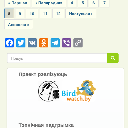
First
« Першая
Previous
‹ Папярэдняя
Page
4
Page
5
Page
6
Page
7
page
page
Current
8
Page
9
Page
10
Page
11
Page
12
Next
Наступная ›
page
page
Last
Апошняя »
page
Facebook
Twitter
VK
Odnoklassniki
Telegram
Viber
Copy
Link
Пошук
Пошук
Праект рэалізуюць
Тэхнічная падтрымка