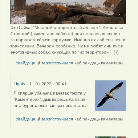
Это Гайка! "Местный авторитетный эксперт". Вместе со
Стрелкой (рыженькая собачка) они ежедневно следят
за порядком вблизи кормушки. Именно их лай слышен в
трансляции. Вечером особенно. Ну не любят они лис и
енотовидных собак, снующих по "их территории"! )))
Увайдзіце
ці
зарэгіструйцеся
каб пакідаць каментары.
Lighty
- 11.01.2022 - 00:41
Я спярша ўбачыла пачатак тэкста ў
In
"Каментарах", дык вырашыла была,
reply
што бурагаловыя сініцы прыляталі...
to
by
Увайдзіце
ці
зарэгіструйцеся
каб пакідаць каментары.
Peregrinus