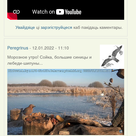
Увайдзіце
ці
зарэгіструйцеся
каб пакідаць каментары.
Peregrinus
- 12.01.2022 - 11:10
Морозное утро! Сойка, большие синицы и
лебеди-шипуны...