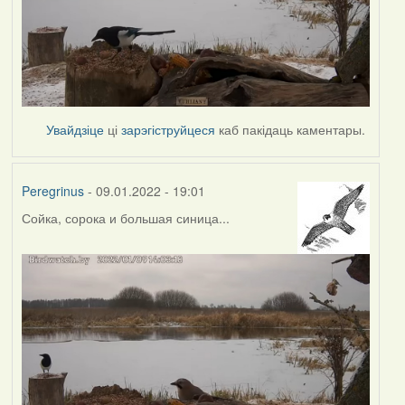
Увайдзіце
ці
зарэгіструйцеся
каб пакідаць каментары.
Peregrinus
- 09.01.2022 - 19:01
Сойка, сорока и большая синица...