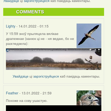
Увайдзіце
ці
зарэгіструйцеся
каб пакідаць каментары.
COMMENTS
Lighty
- 14.01.2022 - 01:15
У 15:59 зноў прыляцела вялікае
драпежнае (канюк ці не - ня ведаю, бо не
разгледзела):
Увайдзіце
ці
зарэгіструйцеся
каб пакідаць каментары.
Feather
- 13.01.2022 - 21:59
Похоже на сову ушастую.