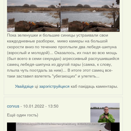
Пока зеленушки и большие синицы устраивали свои
каждодневные разборки, мимо камеры на большой
скорости вниз по течению проплыли два лебедя-шипуна
(взрослый и молодой)... Оказалось, их гнал во всю мощь
(был всего в семи секундах) агрессивный распушившийся
самец лебедя-шипуна из другой пары (самка, к слову,
плыла чуть поотдаль за ним)... В итоге этот самец все-
таки заставил взлететь "убегающих" и улететь...
Увайдзіце
ці
зарэгіструйцеся
каб пакідаць каментары.
corvus
- 10.01.2022 - 13:50
Ещё один гость)