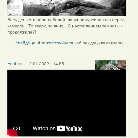
Весь день эта пара лебедей-шипунов курсировала перед
камерой.. То вверх, то вниз... С наступлением темноты -
продолжила?!
Увайдзіце
ці
зарэгіструйцеся
каб пакідаць каментары.
Feather
- 12.01.2022 - 14:55