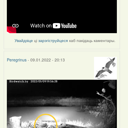
Увайдзіце
ці
зарэгіструйцеся
каб пакідаць каментары.
Peregrinus
- 09.01.2022 - 20:13