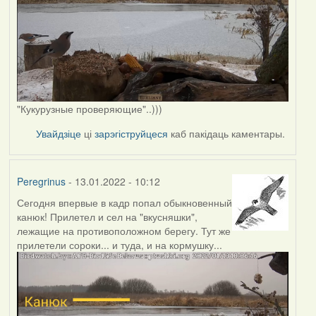
"Кукурузные проверяющие"..)))
Увайдзіце
ці
зарэгіструйцеся
каб пакідаць каментары.
Peregrinus
- 13.01.2022 - 10:12
Сегодня впервые в кадр попал обыкновенный
канюк! Прилетел и сел на "вкусняшки",
лежащие на противоположном берегу. Тут же
прилетели сороки... и туда, и на кормушку...