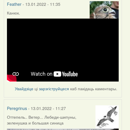
Feather
- 13.01.2022 - 11:35
Канюк.
Увайдзіце
ці
зарэгіструйцеся
каб пакідаць каментары.
Peregrinus
- 13.01.2022 - 11:27
Оттепель.. Ветер... Лебеди-шипуны,
зеленушка и большая синица