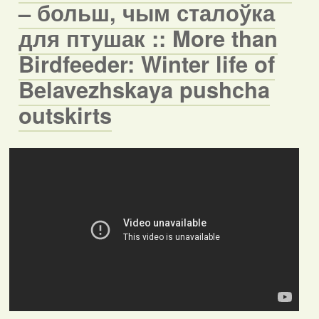
– больш, чым сталоўка
для птушак :: More than
Birdfeeder: Winter life of
Belavezhskaya pushcha
outskirts