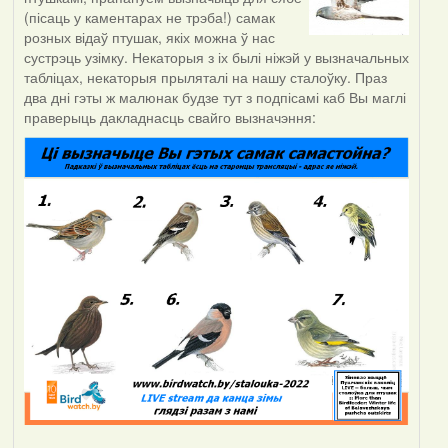
(пісаць у каментарах не трэба!) самак
розных відаў птушак, якіх можна ў нас
сустрэць узімку. Некаторыя з іх былі ніжэй у вызначальных
табліцах, некаторыя прыляталі на нашу сталоўку. Праз
два дні гэты ж малюнак будзе тут з подпісамі каб Вы маглі
праверыць дакладнасць свайго вызначэння: