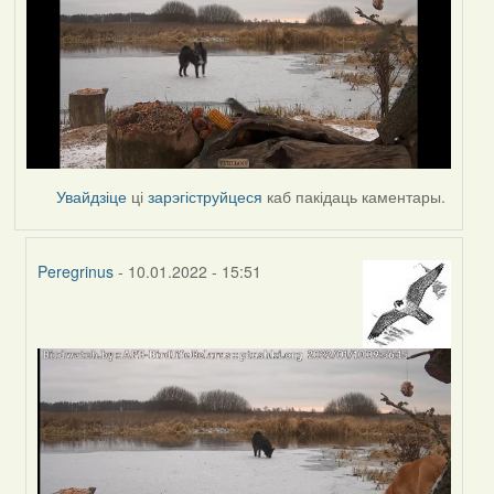
Увайдзіце
ці
зарэгіструйцеся
каб пакідаць каментары.
Peregrinus
- 10.01.2022 - 15:51
In
reply
to
by
corvus